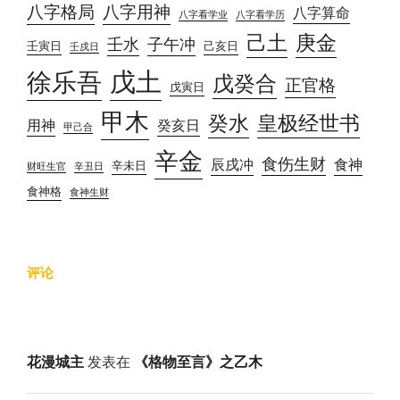
八字格局
八字用神
八字算命
八字看学业
八字看学历
己土
庚金
壬水
子午冲
壬寅日
己亥日
壬戌日
戊土
徐乐吾
戊癸合
正官格
戊寅日
甲木
癸水
皇极经世书
用神
癸亥日
甲己合
辛金
食伤生财
辰戌冲
食神
辛未日
财旺生官
辛丑日
食神格
食神生财
评论
花漫城主
发表在
《格物至言》之乙木