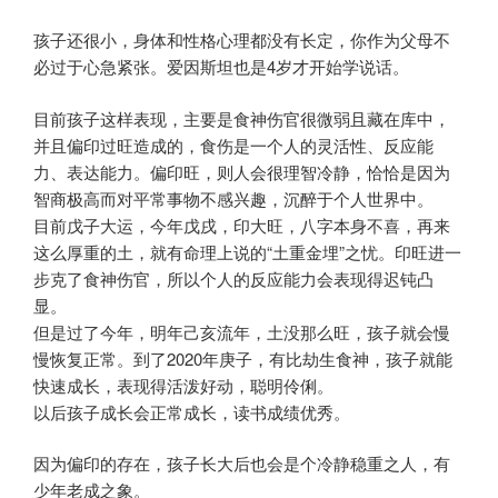
孩子还很小，身体和性格心理都没有长定，你作为父母不
必过于心急紧张。爱因斯坦也是4岁才开始学说话。
目前孩子这样表现，主要是食神伤官很微弱且藏在库中，
并且偏印过旺造成的，食伤是一个人的灵活性、反应能
力、表达能力。偏印旺，则人会很理智冷静，恰恰是因为
智商极高而对平常事物不感兴趣，沉醉于个人世界中。
目前戊子大运，今年戊戌，印大旺，八字本身不喜，再来
这么厚重的土，就有命理上说的“土重金埋”之忧。印旺进一
步克了食神伤官，所以个人的反应能力会表现得迟钝凸
显。
但是过了今年，明年己亥流年，土没那么旺，孩子就会慢
慢恢复正常。到了2020年庚子，有比劫生食神，孩子就能
快速成长，表现得活泼好动，聪明伶俐。
以后孩子成长会正常成长，读书成绩优秀。
因为偏印的存在，孩子长大后也会是个冷静稳重之人，有
少年老成之象。