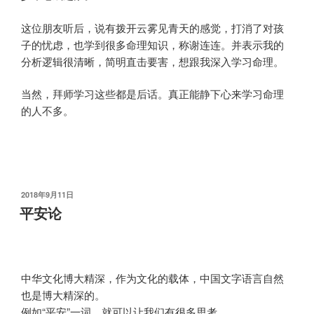
这位朋友听后，说有拨开云雾见青天的感觉，打消了对孩
子的忧虑，也学到很多命理知识，称谢连连。并表示我的
分析逻辑很清晰，简明直击要害，想跟我深入学习命理。
当然，拜师学习这些都是后话。真正能静下心来学习命理
的人不多。
发
2018年9月11日
布
平安论
于
中华文化博大精深，作为文化的载体，中国文字语言自然
也是博大精深的。
例如“平安”一词。就可以让我们有很多思考。