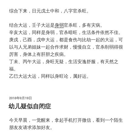
综合下来，日元戊土中和，八字官杀旺。
结合大运，壬子大运是
身弱
官杀旺，多有灾病。
辛亥大运，同样是身弱，官杀暗旺，生活条件依然不佳。
庚戌，己酉，戊申大运，都是食伤与比劫一起的大运，可
以与人兄弟姐妹一起合作求财，慢慢自立，官杀削弱得很
厉害，身体上有肝胆之疾病。
丁未、丙午大运，身旺无疑，生活安逸舒服，有天然之
福。
乙巳大运大运，同样以身旺论，属好运。
发
2018年9月19日
布
幼儿疑似自闭症
于
今天早晨，一觉醒来，拿起手机打开微信，看到一个陌生
朋友友请求添加好友。