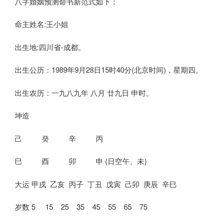
八字婚姻预测命书新范式如下：
命主姓名:王小姐
出生地:四川省-成都。
出生公历：1989年9月28日15时40分(北京时间)，星期四。
出生农历：一九八九年 八月 廿九日 申时。
坤造
己 癸 辛 丙
巳 酉 卯 申 (日空午、未)
大运 甲戌 乙亥 丙子 丁丑 戊寅 己卯 庚辰 辛巳
岁数 5 15 25 35 45 55 65 75