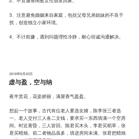
2、不宜邀请闺蜜女性朋友回家。
3、注意避免婚姻来自家庭，包括父母兄弟姐妹的不良干
扰，创造独立小家环境。
4、不计前嫌，遇到问题理性冷静，耐心坦诚沟通解决。
发
2018年9月20日
布
虚与盈，空与纳
于
夜半赏花，花姿娇丽，满屋香气盈盈。
想起一个故事，古代有位老人要选女婿，陈李张三者选
一。老人交付三人各二文钱，要求买一东西填满一个空房
间。时近黄昏，三人皆回。陈君买木头，李君买稻草，张
君买蜡烛。前二者物品虽多，填进房间未满。张君把蜡烛