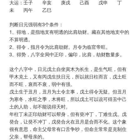
大运：壬子 辛亥 庚戌 己酉 戊申 丁
未 丙午 乙巳
判断日元强弱有3个条件：
1、得地，是指地支有明透的比肩劫财。藏在其他地支中的
不算明透。
2、得令，指月令为比肩劫财。月令为临官帝旺。
3、得势，八字全局中正印，偏印，比肩，劫财数量多。
这个八字中，日元戊土自坐寅木为长生，是生气旺，但有
甲木克土，又有丙戊生扶日元，所以就日柱而言，戊土旺
而不旺，衰而不衰，弱中有强。
戊土生于丑月，丑月为土令主事，戊土得令无疑。但丑月
为寒冬，水旺之季，木将旺，所以戊土可以说可得丑中己
土的人助，却不能说得天时。
年柱丁未正印劫财可以帮身，但有癸冲丁，丁难生戊。戊
癸合，让癸不冲丁，戊癸合火在丑月是合而不化。这个象
很有意思，命主父母常有口舌争吵，但命主常常是克制住
父亲，帮母亲的。