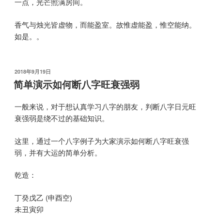
一点，光芒照满房间。
香气与烛光皆虚物，而能盈室。故惟虚能盈，惟空能纳。
如是。。
发
2018年9月19日
布
简单演示如何断八字旺衰强弱
于
一般来说，对于想认真学习八字的朋友，判断八字日元旺
衰强弱是绕不过的基础知识。
这里，通过一个八字例子为大家演示如何断八字旺衰强
弱，并有大运的简单分析。
乾造：
丁癸戊乙 (申酉空)
未丑寅卯