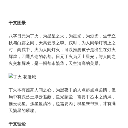
干支图景
八字日元为丁火，为星星之火，为星光，为烛光，生于立
秋与白露之间，天高云淡之季。戌时，为人间华灯初上之
时，两戌中丁火为人间灯火，可以推测孩子是出生在灯火
辉煌，四通八达的名都。日元丁火为天上星光，与人间之
火交相辉映，是一幅都市繁华，天空清高的美景。
丁火本有照亮人间之心，为黑夜中的人点起点点柔情，但
局中有戊己土厚云遮蔽，星光蒙尘，需要甲乙木之清风，
推云现星。孤星显清冷，也需要丙丁群星来帮扶，才有满
天繁星的璀璨。
干支理论