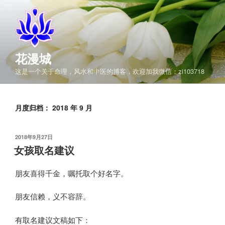
跳
至
内
容
花漫城
这是一个关于命理，风水和中医的博客，欢迎加我微信：zi103718
月度归档：
2018 年 9 月
发
2018年9月27日
布
女孩取名建议
于
朋友喜得千金，嘱托取个好名字。
朋友信赖，义不容辞。
有取名建议文稿如下：