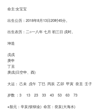
命主:女宝宝
出生公历：2018年8月13日20时45分。
出生农历：二○一八年 七月 初三日 戌时。
坤造
戊戌
庚申
丁丑
庚戌(日空申、酉)
大运： 己未 戊午 丁巳 丙辰 乙卯 甲寅 癸丑 壬子
岁数 ：3 13 23 33 43 53 63 73
※胎元：辛亥(钗钏金) 命宫：癸亥(大海水)