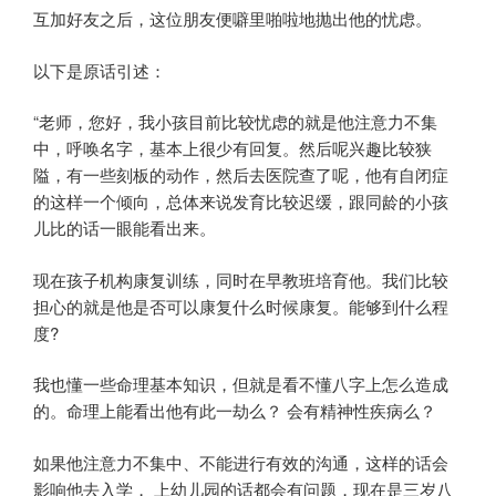
互加好友之后，这位朋友便噼里啪啦地抛出他的忧虑。
以下是原话引述：
“老师，您好，我小孩目前比较忧虑的就是他注意力不集
中，呼唤名字，基本上很少有回复。然后呢兴趣比较狭
隘，有一些刻板的动作，然后去医院查了呢，他有自闭症
的这样一个倾向，总体来说发育比较迟缓，跟同龄的小孩
儿比的话一眼能看出来。
现在孩子机构康复训练，同时在早教班培育他。我们比较
担心的就是他是否可以康复什么时候康复。能够到什么程
度?
我也懂一些命理基本知识，但就是看不懂八字上怎么造成
的。命理上能看出他有此一劫么？ 会有精神性疾病么？
如果他注意力不集中、不能进行有效的沟通，这样的话会
影响他去入学， 上幼儿园的话都会有问题，现在是三岁八