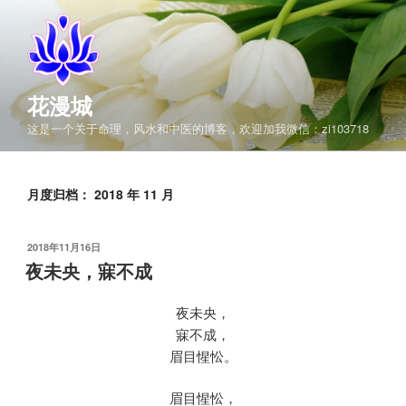
跳
至
内
容
花漫城
这是一个关于命理，风水和中医的博客，欢迎加我微信：zi103718
月度归档：
2018 年 11 月
发
2018年11月16日
布
夜未央，寐不成
于
夜未央，
寐不成，
眉目惺忪。
眉目惺忪，