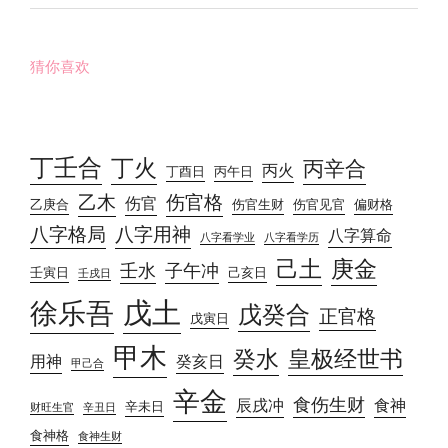
猜你喜欢
丁壬合
丁火
丙辛合
丙火
丁酉日
丙午日
乙木
伤官格
伤官
乙庚合
伤官生财
伤官见官
偏财格
八字格局
八字用神
八字算命
八字看学业
八字看学历
己土
庚金
壬水
子午冲
壬寅日
己亥日
壬戌日
戊土
徐乐吾
戊癸合
正官格
戊寅日
甲木
癸水
皇极经世书
用神
癸亥日
甲己合
辛金
食伤生财
辰戌冲
食神
辛未日
财旺生官
辛丑日
食神格
食神生财