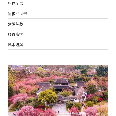
格物至言
皇极经世书
紫微斗数
脾胃疾病
风水堪舆