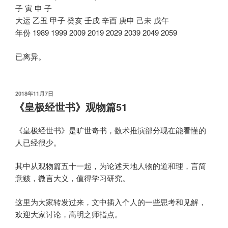
子 寅 申 子
大运 乙丑 甲子 癸亥 壬戌 辛酉 庚申 己未 戊午
年份 1989 1999 2009 2019 2029 2039 2049 2059
已离异。
发
2018年11月7日
布
《皇极经世书》观物篇51
于
《皇极经世书》是旷世奇书，数术推演部分现在能看懂的
人已经很少。
其中从观物篇五十一起，为论述天地人物的道和理，言简
意赅，微言大义，值得学习研究。
这里为大家转发过来，文中插入个人的一些思考和见解，
欢迎大家讨论，高明之师指点。