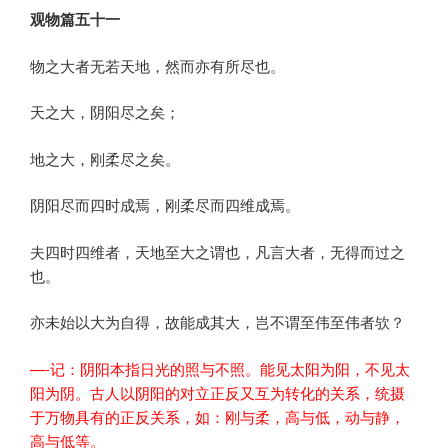
观物篇五十一
物之大者无若天地，然而亦有所尽也。
天之大，阴阳尽之矣；
地之大，刚柔尽之矣。
阴阳尽而四时成焉，刚柔尽而四维成焉。
夫四时四维者，天地至大之谓也，凡言大者，无得而过之
也。
亦未始以大为自得，故能成其大，岂不谓至伟至伟者欤？
—-记：阴阳本指日光的照与不照。能见太阳为阳，不见太
阳为阴。古人以阴阳的对立正反又互为转化的关系，统摄
于万物具有的正反关系，如：刚与柔，高与低，动与静，
高与低等。