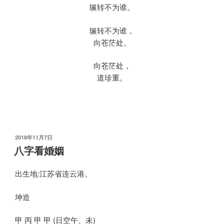
辗转不为谁。
辗转不为谁，
向苍茫处。
向苍茫处，
道珍重。
发
2018年11月7日
布
八字看婚姻
于
出生地:江苏省连云港。
坤造
甲 丙 甲 甲 (日空午、未)