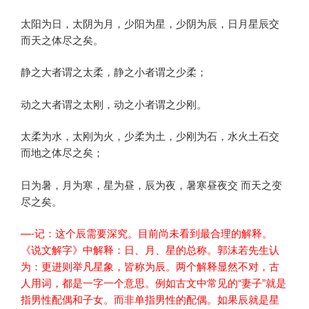
太阳为日，太阴为月，少阳为星，少阴为辰，日月星辰交
而天之体尽之矣。
静之大者谓之太柔，静之小者谓之少柔；
动之大者谓之太刚，动之小者谓之少刚。
太柔为水，太刚为火，少柔为土，少刚为石，水火土石交
而地之体尽之矣；
日为暑，月为寒，星为昼，辰为夜，暑寒昼夜交 而天之变
尽之矣。
—-记：这个辰需要深究。目前尚未看到最合理的解释。
《说文解字》中解释：日、月、星的总称。郭沫若先生认
为：更进则举凡星象，皆称为辰。两个解释显然不对，古
人用词，都是一字一个意思。例如古文中常见的“妻子”就是
指男性配偶和子女。而非单指男性的配偶。如果辰就是星