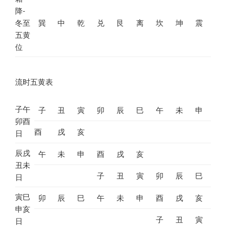
降-
冬至
巽
中
乾
兑
艮
离
坎
坤
震
五黄
位
流时五黄表
子午
子
丑
寅
卯
辰
巳
午
未
申
卯酉
酉
戌
亥
日
辰戌
午
未
申
酉
戌
亥
丑未
子
丑
寅
卯
辰
巳
日
寅巳
卯
辰
巳
午
未
申
酉
戌
亥
申亥
子
丑
寅
日