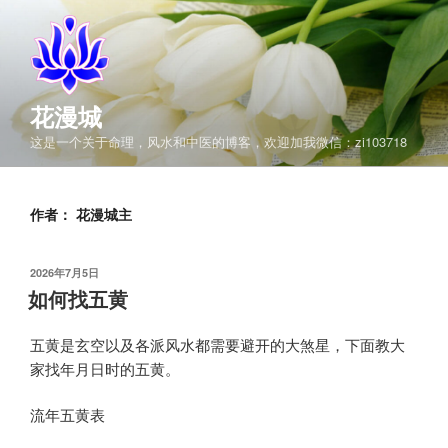
跳
至
内
容
花漫城
这是一个关于命理，风水和中医的博客，欢迎加我微信：zi103718
作者：
花漫城主
发
2026年7月5日
布
如何找五黄
于
五黄是玄空以及各派风水都需要避开的大煞星，下面教大
家找年月日时的五黄。
流年五黄表