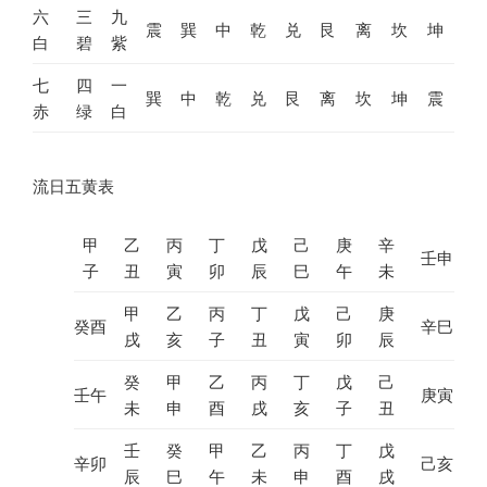
六
三
九
震
巽
中
乾
兑
艮
离
坎
坤
白
碧
紫
七
四
一
巽
中
乾
兑
艮
离
坎
坤
震
赤
绿
白
流日五黄表
甲
乙
丙
丁
戊
己
庚
辛
壬申
子
丑
寅
卯
辰
巳
午
未
甲
乙
丙
丁
戊
己
庚
癸酉
辛巳
戌
亥
子
丑
寅
卯
辰
癸
甲
乙
丙
丁
戊
己
壬午
庚寅
未
申
酉
戌
亥
子
丑
壬
癸
甲
乙
丙
丁
戊
辛卯
己亥
辰
巳
午
未
申
酉
戌