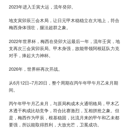
2023年进入壬寅大运，流年癸卯。
地支寅卯辰三会木局，让日元甲木稳稳立在大地上，符合
梅西身体强壮，腿法超群之象。
2022年世界杯，梅西在癸卯大运最后一年，流年壬寅，地
支再次三会寅卯辰局。甲木身强，故能带领阿根廷队力克
对手，捧起大力神杯。
2026年，世界杯再次开战。
从6月12日–7月20日，整个周期在丙午年甲午月乙未月期
间。
丙午年甲午月乙未月，与原局构成木火通明格局，甲木乙
木透干构成比劫竞争，符合比赛激烈，互相拼抢之象。但
是，梅西作为甲辰，根基稳固，比流月来的甲午和乙未都
要强，所以能取得胜利，大放光芒，卫冕成功。