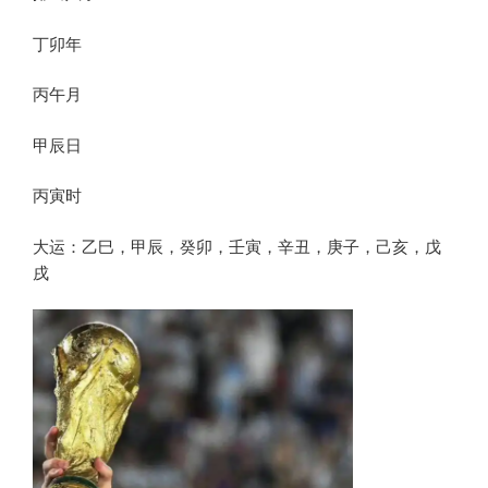
丁卯年
丙午月
甲辰日
丙寅时
大运：乙巳，甲辰，癸卯，壬寅，辛丑，庚子，己亥，戊
戌