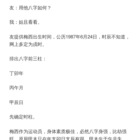
友：用他八字如何？
我：姑且看看。
友提供梅西出生时间，公历1987年6月24日，时辰不知道，
网上多定为戌时。
排出八字前三柱：
丁卯年
丙午月
甲辰日
先确定时柱。
梅西作为运动员，身体素质极佳，必然八字身强，比劫强
旺。原局甲木只在年支卯日支辰有跟，甲木生于午月失