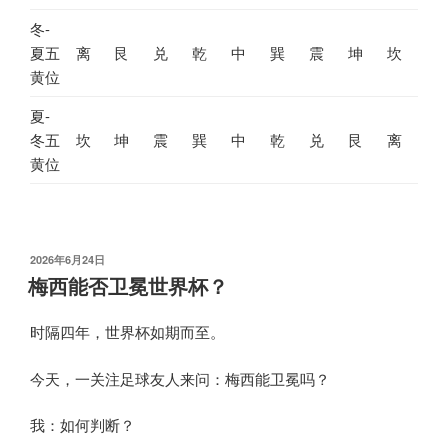
冬-
夏五
离
艮
兑
乾
中
巽
震
坤
坎
黄位
夏-
冬五
坎
坤
震
巽
中
乾
兑
艮
离
黄位
发
2026年6月24日
布
梅西能否卫冕世界杯？
于
时隔四年，世界杯如期而至。
今天，一关注足球友人来问：梅西能卫冕吗？
我：如何判断？