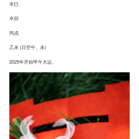
辛巳
辛卯
丙戌
乙未 (日空午、未)
2025年开始甲午大运。