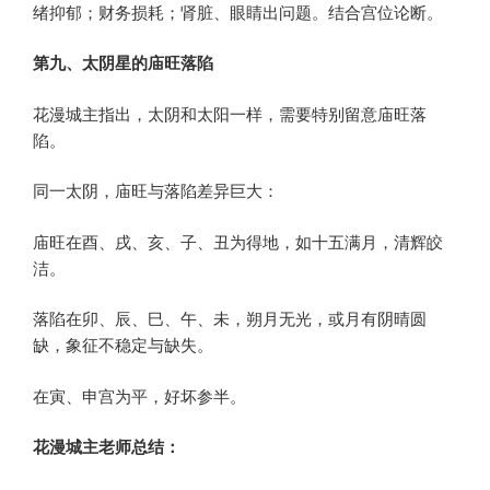
绪抑郁；财务损耗；肾脏、眼睛出问题。结合宫位论断。
第九、太阴星的庙旺落陷
花漫城主指出，太阴和太阳一样，需要特别留意庙旺落
陷。
同一太阴，庙旺与落陷差异巨大：
庙旺在酉、戌、亥、子、丑为得地，如十五满月，清辉皎
洁。
落陷在卯、辰、巳、午、未，朔月无光，或月有阴晴圆
缺，象征不稳定与缺失。
在寅、申宫为平，好坏参半。
花漫城主老师总结：