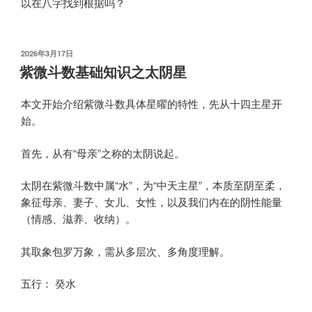
以在八字找到根据吗？
发
2026年3月17日
布
紫微斗数基础知识之太阴星
于
本文开始介绍紫微斗数具体星曜的特性，先从十四主星开
始。
首先，从有“母亲”之称的太阴说起。
太阴在紫微斗数中属“水”，为“中天主星”，本质至阴至柔，
象征母亲、妻子、女儿、女性，以及我们内在的阴性能量
（情感、滋养、收纳）。
其取象包罗万象，需从多层次、多角度理解。
五行： 癸水