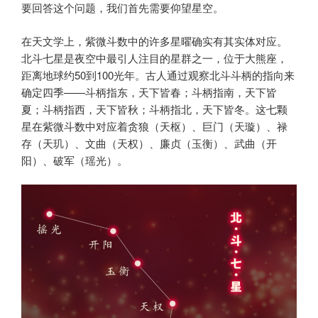
要回答这个问题，我们首先需要仰望星空。
在天文学上，紫微斗数中的许多星曜确实有其实体对应。
北斗七星是夜空中最引人注目的星群之一，位于大熊座，
距离地球约50到100光年。古人通过观察北斗斗柄的指向来
确定四季——斗柄指东，天下皆春；斗柄指南，天下皆
夏；斗柄指西，天下皆秋；斗柄指北，天下皆冬。这七颗
星在紫微斗数中对应着贪狼（天枢）、巨门（天璇）、禄
存（天玑）、文曲（天权）、廉贞（玉衡）、武曲（开
阳）、破军（瑶光）。