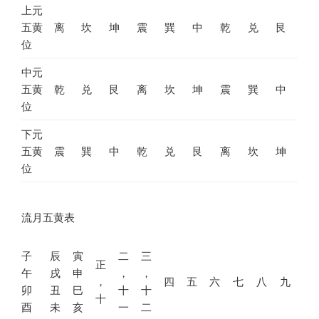
上元
五黄
离
坎
坤
震
巽
中
乾
兑
艮
位
中元
五黄
乾
兑
艮
离
坎
坤
震
巽
中
位
下元
五黄
震
巽
中
乾
兑
艮
离
坎
坤
位
流月五黄表
子
辰
寅
二
三
正
午
戌
申
，
，
，
四
五
六
七
八
九
卯
丑
巳
十
十
十
酉
未
亥
一
二