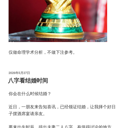
仅做命理学术分析，不做下注参考。
发
2026年5月27日
布
八字看结婚时间
于
你会在什么时候结婚？
近日，一朋友来告知喜讯，已经领证结婚，让我择个好日
子摆酒席宴请亲友。
要来出生时辰，排出夫妻二人八字，有值得讨论的地方。