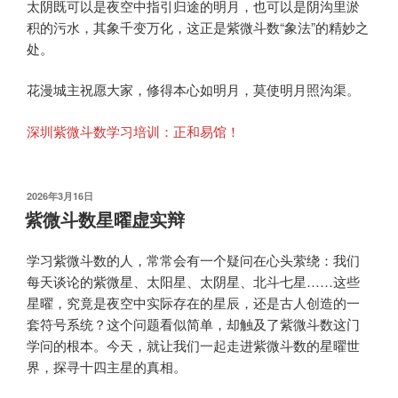
太阴既可以是夜空中指引归途的明月，也可以是阴沟里淤
积的污水，其象千变万化，这正是紫微斗数“象法”的精妙之
处。
花漫城主祝愿大家，修得本心如明月，莫使明月照沟渠。
深圳紫微斗数学习培训：正和易馆！
发
2026年3月16日
布
紫微斗数星曜虚实辩
于
学习紫微斗数的人，常常会有一个疑问在心头萦绕：我们
每天谈论的紫微星、太阳星、太阴星、北斗七星……这些
星曜，究竟是夜空中实际存在的星辰，还是古人创造的一
套符号系统？这个问题看似简单，却触及了紫微斗数这门
学问的根本。今天，就让我们一起走进紫微斗数的星曜世
界，探寻十四主星的真相。