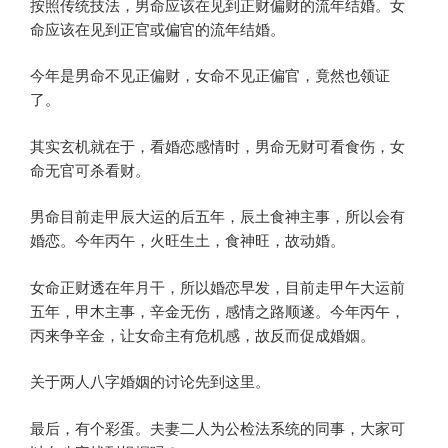
按照传统技法，男命应该在见到正财偏财的流年结婚。女
命应该在见到正官或偏官的流年结婚。
今年是男命不见正偏财，女命不见正偏官，竟然也领证
了。
其实玄机就在于，看婚恋感情时，男命无财可看食伤，女
命无官可杀看财。
男命目前走甲辰大运的后五年，辰土食神主事，所以会有
婚恋。今年丙午，火旺生土，食神旺，故动婚。
女命正财透在年月干，所以婚恋早发，目前走甲午大运前
五年，甲木主事，辛金无伤，感情之路顺遂。今年丙午，
丙来争辛金，让女命主有危机感，故反而促成婚姻。
关于两人八字婚姻的讨论先到这里。
最后，有个彩蛋。夫妻二人为公检法系统的同事，大家可