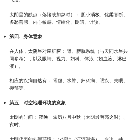
太阴星的缺点（落陷或加煞时）： 胆小消极、优柔寡断、
多愁善感、内心敏感、情绪化、阴暗、计较。
第四、身体意象
在人体，太阴星对应脏腑： 肾、膀胱系统（与天同水星共
同参考），以及眼睛、视力、妇科、体液（如血液、淋巴
液）。
相应的疾病自然有： 肾虚、水肿、妇科病、眼疾、失眠、
抑郁等。
第五、时空地理环境的意象
太阴的时间： 夜晚、农历八月中秋（太阴最明亮之时）、
亥时。
太阴代表的外部环境： 水源地（江河湖海）、水边、井、