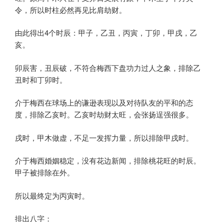
令，所以时柱必然再见比肩劫财。
由此得出4个时辰：甲子，乙丑，丙寅，丁卯，甲戌，乙
亥。
卯辰害，丑辰破，不符合梅西下盘功力过人之象，排除乙
丑时和丁卯时。
介于梅西在球场上的谦逊表现以及对待队友的平和的态
度，排除乙亥时。乙亥时劫财太旺，会张扬逞强很多。
戌时，甲木做虚，不足一发挥力量，所以排除甲戌时。
介于梅西婚姻稳定，没有花边新闻，排除桃花旺的时辰。
甲子被排除在外。
所以最终定为丙寅时。
排出八字：