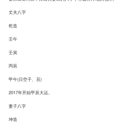
丈夫八字
乾造
壬午
壬寅
丙辰
甲午(日空子、丑)
2017年开始甲辰大运。
妻子八字
坤造