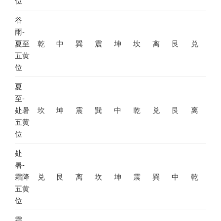
位
谷
雨-
夏至
乾
中
巽
震
坤
坎
离
艮
兑
五黄
位
夏
至-
处暑
坎
坤
震
巽
中
乾
兑
艮
离
五黄
位
处
暑-
霜降
兑
艮
离
坎
坤
震
巽
中
乾
五黄
位
霜