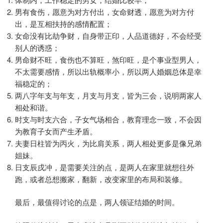
男有食伤，愿意为对方付出，女命财透，愿意为对方付
出，是互相扶持的感情配置；
女命没有比劫争财，自身带正印，人品道德好，不会经受
别人的诱惑；
男命财不旺，食伤也不算旺，煞印旺，是个事业型男人，
不太需要感情，所以出轨概率小，所以两人婚姻总体是幸
福稳定的；
两八字年支与年支，月支与月支，皆为三会，说明两家人
相处和谐。
时支与时支六合，子女气场相合，教育理念一致，不会因
为教育子女而产生矛盾。
夫妻日柱皆为丙火，为比肩关系，两人相处更多是像兄弟
姐妹。
日支辰戌冲，是需要关注的点，是两人在家里就想往外
跑，或者总想搬家，翻新，改变家里的布局和装修。
最后，最值得讨论的点是，两人领证结婚的时间。