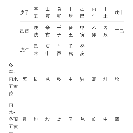
辛
壬
癸
甲
乙
丙
丁
庚子
戊申
丑
寅
卯
辰
巳
午
未
庚
辛
壬
癸
甲
乙
丙
己酉
丁巳
戌
亥
子
丑
寅
卯
辰
己
庚
辛
壬
癸
戊午
未
申
酉
戌
亥
冬
至-
雨水
离
艮
兑
乾
中
巽
震
坤
坎
五黄
位
雨
水-
谷雨
震
坤
坎
离
艮
兑
乾
中
巽
五黄