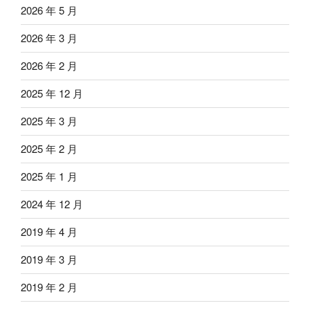
2026 年 5 月
2026 年 3 月
2026 年 2 月
2025 年 12 月
2025 年 3 月
2025 年 2 月
2025 年 1 月
2024 年 12 月
2019 年 4 月
2019 年 3 月
2019 年 2 月