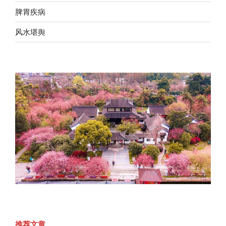
脾胃疾病
风水堪舆
推荐文章