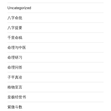
Uncategorized
八字命批
八字提要
千里命稿
命理与中医
命理研习
命理问答
子平真诠
格物至言
皇极经世书
紫微斗数