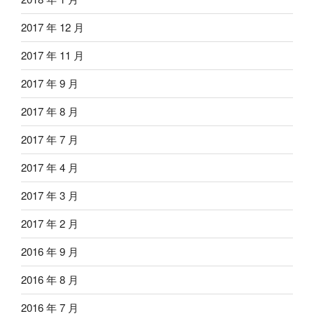
2017 年 12 月
2017 年 11 月
2017 年 9 月
2017 年 8 月
2017 年 7 月
2017 年 4 月
2017 年 3 月
2017 年 2 月
2016 年 9 月
2016 年 8 月
2016 年 7 月