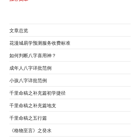
文章总览
花漫城易学预测服务收费标准
如何判断八字喜用神？
成年人八字详批范例
小孩八字详批范例
千里命稿之补充篇初学捷径
千里命稿之补充篇地支
千里命稿之五行篇
《格物至言》之癸水