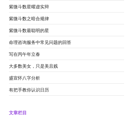
紫微斗数星曜虚实辩
紫微斗数之暗合规律
紫微斗数最聪明的星
命理咨询服务中常见问题的回答
写在丙午年立春
大多数美女，只是美且贱
盛宣怀八字分析
有把手教你认识日历
文章栏目