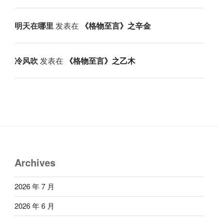
明天在哪里
发表在
《格物至言》之辛金
冷风吹
发表在
《格物至言》之乙木
Archives
2026 年 7 月
2026 年 6 月