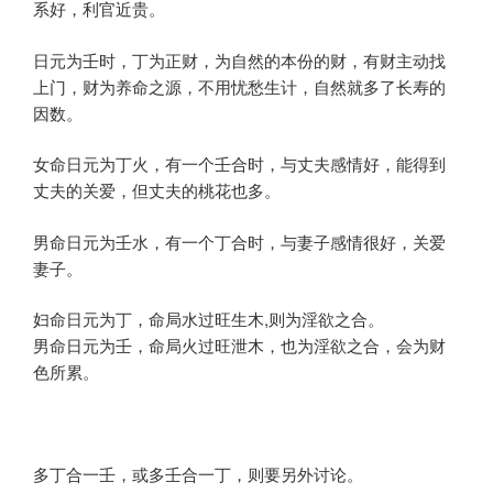
系好，利官近贵。
日元为壬时，丁为正财，为自然的本份的财，有财主动找
上门，财为养命之源，不用忧愁生计，自然就多了长寿的
因数。
女命日元为丁火，有一个壬合时，与丈夫感情好，能得到
丈夫的关爱，但丈夫的桃花也多。
男命日元为壬水，有一个丁合时，与妻子感情很好，关爱
妻子。
妇命日元为丁，命局水过旺生木,则为淫欲之合。
男命日元为壬，命局火过旺泄木，也为淫欲之合，会为财
色所累。
多丁合一壬，或多壬合一丁，则要另外讨论。