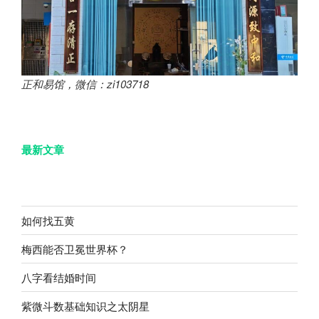
正和易馆，微信：zi103718
最新文章
如何找五黄
梅西能否卫冕世界杯？
八字看结婚时间
紫微斗数基础知识之太阴星