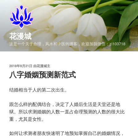
跳
至
内
容
花漫城
这是一个关于命理，风水和中医的博客，欢迎加我微信：zi103718
发
2018年9月21日
由
花漫城主
布
八字婚姻预测新范式
于
结婚相当于人的第二次出生。
跟怎么样的配偶结合，决定了人婚后生活是天堂还是地
狱。所以求测婚姻的人数一直占命理预测的人数的很大比
重，尤其是女性。
如何让求测者朋友快速明了地预知掌握自己的婚姻情况，