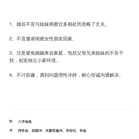
1、婚后不宜与姐妹闺蜜过多相处而忽略了丈夫。
2、不宜邀请闺蜜女性朋友回家。
3、注意避免婚姻来自家庭，包括父母兄弟姐妹的不良干
扰，创造独立小家环境。
4、不计前嫌，遇到问题理性冷静，耐心坦诚沟通解决。
分
八字命批
类
标
丙辛合
、
卯酉冲
、
夫妻宫逢冲
、
辛卯日
、
辛金
签