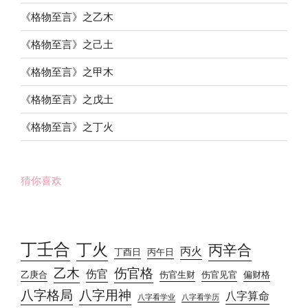
《格物至言》之乙木
《格物至言》之己土
《格物至言》之甲木
《格物至言》之戊土
《格物至言》之丁火
猜你喜欢
丁壬合
丁火
丙辛合
丙火
丁酉日
丙午日
乙木
伤官格
伤官
乙庚合
伤官生财
伤官见官
偏财格
八字格局
八字用神
八字算命
八字看学业
八字看学历