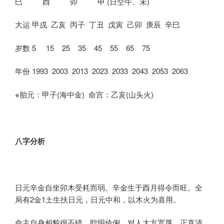
巳 酉 卯 申 (日空午、未)
大运 甲戌 乙亥 丙子 丁丑 戊寅 己卯 庚辰 辛巳
岁数 5 15 25 35 45 55 65 75
年份 1993 2003 2013 2023 2033 2043 2053 2063
※胎元：甲子(海中金) 命宫：乙亥(山头火)
八字分析
日元辛金自坐卯木受耗而弱。辛金生于酉月得令而旺。全
局有2金1土生扶日元，日元中和，以木火为喜用。
命主自身相貌很不错，聪明伶俐，对人大方宽厚，正直清