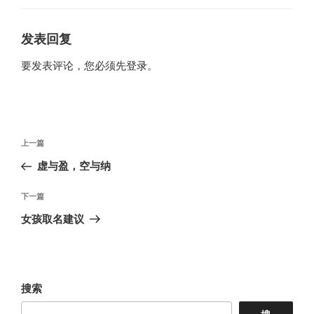
发表回复
要发表评论，您必须先
登录
。
文
上
上一篇
章
一
虚与盈，空与纳
导
篇
航
文
下
下一篇
章
一
女孩取名建议
篇
文
章
搜索
搜