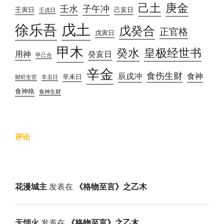
己土
庚金
壬水
子午冲
壬寅日
己亥日
壬戌日
戊土
徐乐吾
戊癸合
正官格
戊寅日
甲木
癸水
皇极经世书
用神
癸亥日
甲己合
辛金
食伤生财
辰戌冲
食神
辛未日
财旺生官
辛丑日
食神格
食神生财
评论
花漫城主
发表在
《格物至言》之乙木
无烟火
发表在
《格物至言》之乙木