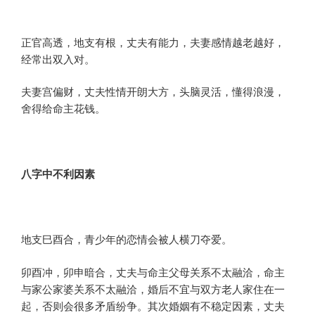
正官高透，地支有根，丈夫有能力，夫妻感情越老越好，
经常出双入对。
夫妻宫偏财，丈夫性情开朗大方，头脑灵活，懂得浪漫，
舍得给命主花钱。
八字
中
不利因素
地支巳酉合，青少年的恋情会被人横刀夺爱。
卯酉冲，卯申暗合，丈夫与命主父母关系不太融洽，命主
与家公家婆关系不太融洽，婚后不宜与双方老人家住在一
起，否则会很多矛盾纷争。其次婚姻有不稳定因素，丈夫