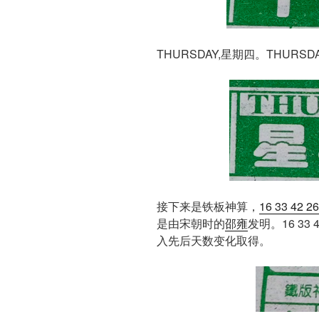
THURSDAY,星期四。THURS
接下来是铁板神算，
16 33 42 26
是由宋朝时的
邵雍
发明。16 3
入先后天数变化取得。