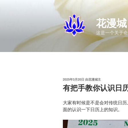
跳
至
内
花漫城
容
这是一个关于命
发
2025年3月20日
由
花漫城主
布
有把手教你认识日
于
大家有时候是不是会对传统日历
面的认识一下日历上的知识。