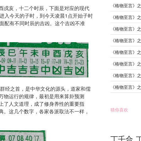
《格物至言》
酉戌亥，十二个时辰，下面是对应的现代
始进入今天的子时，到今天凌晨1点开始子时
《格物至言》
下面配有不同时辰的吉凶。这个吉凶不准
《格物至言》
《格物至言》
《格物至言》
《格物至言》
《格物至言》
《格物至言》
。易经为群经之首，是中华文化的源头，道家和儒
万物运行的规律，最初是用来算卦预测
上了人文道理，成了修身养性的重要指
猜你喜欢
典。这几个数字，各家各派取法不一样，
丁壬合