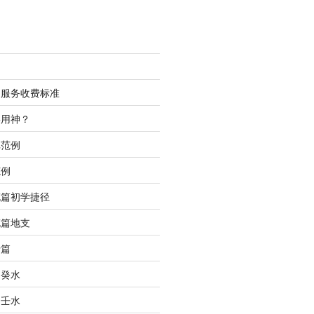
测服务收费标准
喜用神？
批范例
范例
充篇初学捷径
充篇地支
行篇
之癸水
之壬水