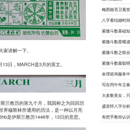
梅西能否卫冕
八字看结婚时
紫微斗数基础
紫微斗数星曜
大家讲解一下。
紫微斗数之暗
紫微斗数最聪
月13日，MARCH是3月的英文。
命理咨询服务
写在丙午年立
大多数美女，
，伊斯兰教历的第九个月，我国称之为回回历
盛宣怀八字分
世界穆斯林所通用的历法，是一种以月亮
3hb是伊斯兰教历1446年，13日的意思。
有把手教你认