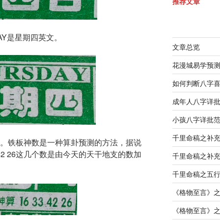
推荐文章
DAY是星期四英文。
文章总览
花漫城易学预
如何判断八字
成年人八字详
小孩八字详批
千里命稿之补
。铁板神数是一种算卦预测的方法，据说
3 42 26这几个数是由今天的天干地支的数加
千里命稿之补
千里命稿之五
《格物至言》
《格物至言》