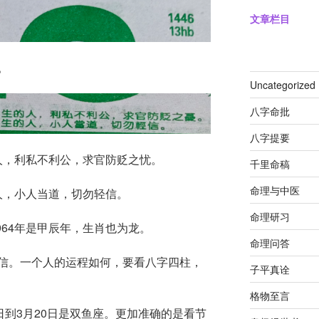
文章栏目
。
Uncategorized
八字命批
八字提要
的人，利私不利公，求官防贬之忧。
千里命稿
命理与中医
的人，小人当道，切勿轻信。
命理研习
964年是甲辰年，生肖也为龙。
命理问答
信。一个人的运程如何，要看八字四柱，
子平真诠
格物至言
日到3月20日是双鱼座。更加准确的是看节