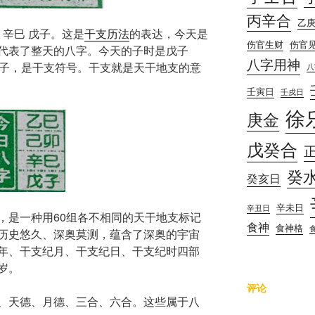
丙辛合
乙
 辛巳 戊子。这是
干支历法
的表达，今天是
伤官生财
伤官
代表了整天的八字。今天的子时是戊子
八字用神
甲子，是干支符号。干支就是天干地支的意
八
壬寅日
壬戌日
徐
庚金
戊癸合
癸
癸亥日
辛未日
辛丑日
，是一种用60组各不相同的天干地支标记
食神
食神格
历史悠久、深奥莫测，蕴含了深奥的宇宙
年、干支纪月、干支纪日、干支纪时四部
岁。
评论
、天德、月德、三合、六合。这些属于八