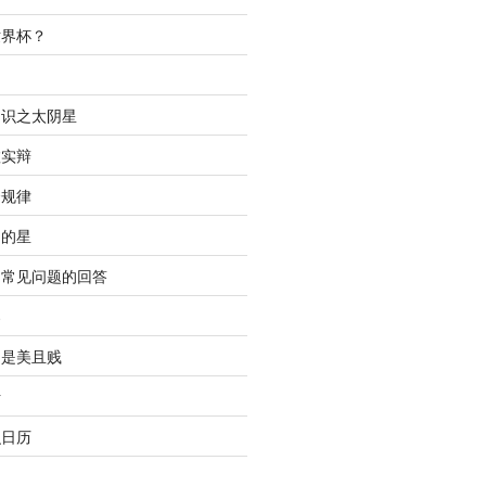
世界杯？
间
知识之太阴星
虚实辩
合规律
明的星
中常见问题的回答
春
只是美且贱
析
识日历