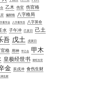
乙木
伤官格
伤官
庚合
八字格局
见官
偏财格
八字算命
字看学业
八字看学历
己土
壬水
子午冲
己亥日
戊土
乐吾
戊寅日
甲木
正官格
用神
甲己合
水
皇极经世书
财旺生官
辛金
食伤生财
辰戌冲
食神生财