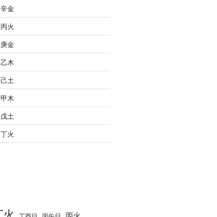
之辛金
之丙火
之庚金
之乙木
之己土
之甲木
之戊土
之丁火
丁火
丙火
丁酉日
丙午日