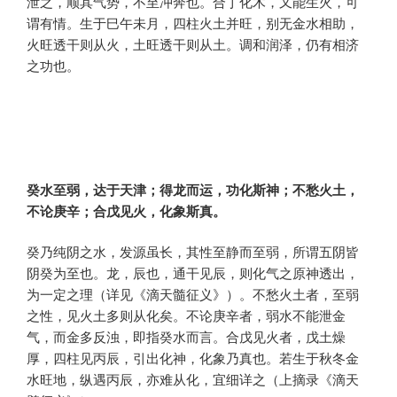
泄之，顺其气势，不至冲奔也。合丁化木，又能生火，可
谓有情。生于巳午未月，四柱火土并旺，别无金水相助，
火旺透干则从火，土旺透干则从土。调和润泽，仍有相济
之功也。
癸水至弱，达于天津；得龙而运，功化斯神；不愁火土，
不论庚辛；合戊见火，化象斯真。
癸乃纯阴之水，发源虽长，其性至静而至弱，所谓五阴皆
阴癸为至也。龙，辰也，通干见辰，则化气之原神透出，
为一定之理（详见《滴天髓征义》）。不愁火土者，至弱
之性，见火土多则从化矣。不论庚辛者，弱水不能泄金
气，而金多反浊，即指癸水而言。合戊见火者，戊土燥
厚，四柱见丙辰，引出化神，化象乃真也。若生于秋冬金
水旺地，纵遇丙辰，亦难从化，宜细详之（上摘录《滴天