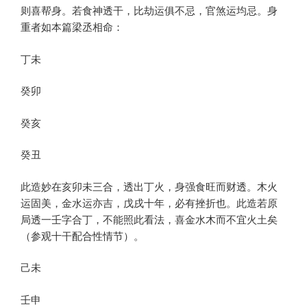
则喜帮身。若食神透干，比劫运俱不忌，官煞运均忌。身
重者如本篇梁丞相命：
丁未
癸卯
癸亥
癸丑
此造妙在亥卯未三合，透出丁火，身强食旺而财透。木火
运固美，金水运亦吉，戊戌十年，必有挫折也。此造若原
局透一壬字合丁，不能照此看法，喜金水木而不宜火土矣
（参观十干配合性情节）。
己未
壬申