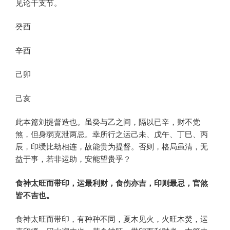
见论干支节。
癸酉
辛酉
己卯
己亥
此本篇刘提督造也。虽癸与乙之间，隔以已辛，财不党
煞，但身弱克泄两忌。幸所行之运己未、戊午、丁巳、丙
辰，印绶比劫相连，故能贵为提督。否则，格局虽清，无
益于事，若非运助，安能望贵乎？
食神太旺而带印，运最利财，食伤亦吉，印则最忌，官煞
皆不吉也。
食神太旺而带印，有种种不同，夏木见火，火旺木焚，运