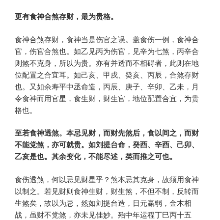
更有食神合煞存财，最为贵格。
食神合煞存财，食神当是伤官之误。盖食伤一例，食神合
官，伤官合煞也。如乙见丙为伤官，见辛为七煞，丙辛合
则煞不克身，所以为贵。亦有并透而不相碍者，此则在地
位配置之合宜耳。如己亥、甲戌、癸亥、丙辰，合煞存财
也。又如余寿平中丞命造，丙辰、庚子、辛卯、乙未，月
令食神而用官星，食生财，财生官，地位配置合宜，为贵
格也。
至若食神透煞。本忌见财，而财先煞后，食以间之，而财
不能党煞，亦可就贵。如刘提台命，癸酉、辛酉、己卯、
乙亥是也。其余变化，不能尽述，类而推之可也。
食伤透煞，何以忌见财星乎？煞本忌其克身，故须用食神
以制之。若见财则食神生财，财生煞，不但不制，反转而
生煞矣，故以为忌，然如刘提台造，日元赢弱，金木相
战，虽财不党煞，亦未见佳妙。殆中年运程丁巳丙十五