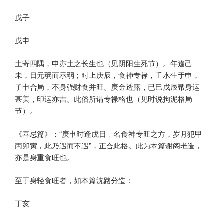
戊子
戊申
土寄四隅，申亦土之长生也（见阴阳生死节）。年逢己
未，日元弱而示弱；时上庚辰，食神专禄，壬水生于申，
子申合局，不身强财食并旺。庚金透露，已巳戊辰帮身运
甚美，印运亦吉。此俗所谓专禄格也（见时说拘泥格局
节）。
《喜忌篇》：“庚申时逢戊日，名食神专旺之方，岁月犯甲
丙卯寅，此乃遇而不遇”，正合此格。此为本篇谢阁老造，
亦是身重食旺也。
至于身轻食旺者，如本篇沈路分造：
丁亥