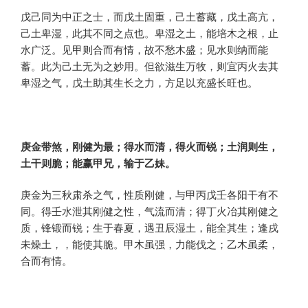
戊己同为中正之士，而戊土固重，己土蓄藏，戊土高亢，
己土卑湿，此其不同之点也。卑湿之土，能培木之根，止
水广泛。见甲则合而有情，故不愁木盛；见水则纳而能
蓄。此为己土无为之妙用。但欲滋生万牧，则宜丙火去其
卑湿之气，戊土助其生长之力，方足以充盛长旺也。
庚金带煞，刚健为最；得水而清，得火而锐；土润则生，
土干则脆；能赢甲兄，输于乙妹。
庚金为三秋肃杀之气，性质刚健，与甲丙戊壬各阳干有不
同。得壬水泄其刚健之性，气流而清；得丁火冶其刚健之
质，锋锻而锐；生于春夏，遇丑辰湿土，能全其生；逢戌
未燥土，，能使其脆。甲木虽强，力能伐之；乙木虽柔，
合而有情。