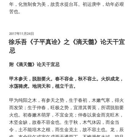
年，化煞制食为美，故贵水提台耳。初运庚申，幼年必艰
苦也。
发
2017年11月24日
布
徐乐吾《子平真诠》之《滴天髓》论天干宜
于
忌
附《滴天髓》论天干宜忌
甲木参天，脱胎要火。春不容金，秋不容土。火炽成龙，
水荡骑虎。地润天和，植立千古。
甲为纯阳之木，有参天之势，生于春初，木嫩气寒，得火
而发荣；生于仲春，旺极之势，宜泄其菁英，所谓脱胎要
火也。初春嫩木萌芽，不宜金克；仲春以衰金而克旺木，
木坚金缺，故春不容金也。生于秋，木气休囚，而金当
令，土不能培木之根，而生金克土，故不容土也。龙，辰
也。支全巳午或寅午戌而干透丙丁，不惟泄气太过，抑且