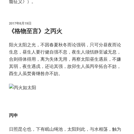
髓征义》）。
发
2017年8月19日
布
《格物至言》之丙火
于
阳火太阳之光，不因春夏秋冬而论强弱，只可分昼夜而论
生息，昼生人要行健自强不息，夜生人须恬静至诚无息，
合则得体得用，离为失体无用，再察太阳昼生遇辰，不嫌
其弱，夜生遇戌，还论其强，故卯生人虽丙辛拓合不妨，
酉生人虽焚膏继咎亦不妨。
丙申
日照昆仑也，下有眠山绳池，太阳到此，与水相荡，触为