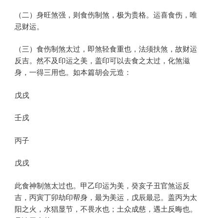
（二）身旺煞强，则食伤制煞，极为贵格。运喜食伤，唯
忌财运。
（三）食伤制煞太过，即煞轻食重也，法须扶煞，故财运
反吉。然不及印运之美，盖印可以去食之太过，化煞滋
身，一得三用也。如本篇胡会元造：
戊戌
壬戌
丙子
戊戌
此食神制煞太过也。甲乙印运为美，癸亥子丑官煞运反
吉，丙寅丁卯劫印帮身，最为美运，戊辰最忌。盖丙为太
阳之火，水猖显节，不畏水也；土众成慈，遇土反晦也。