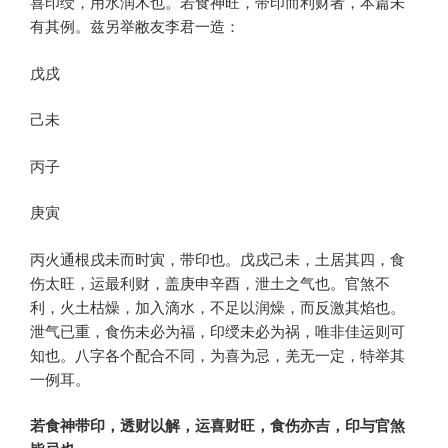
喜印绶，用水润木也。若食神旺，带印而利财者，本篇未
有其例。兹另举敝友李君一造：
戊戌
己未
丙子
庚寅
丙火通根戌未而时寅，带印也。戊戌己未，土居其四，食
伤太旺，运最利财，盖庚申辛酉，泄土之气也。官煞不
利，火土枯燥，加入滴水，不足以润燥，而反激其焰也。
泄气已重，食伤未必为福，印绶未必为祸，唯非佳运则可
知也。八字各个配合不同，为喜为忌，羌无一定，特举其
一例耳。
若食神带印，透财以解，运喜财旺，食伤亦吉，印与官煞