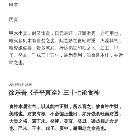
甲寅
丙寅
甲木坐寅，时又逢寅，日元甚旺，旺而泄秀，亦可用也，
唯火多则木有自焚之患。此造妙在食轻财重，火泄其气，
唯究嫌偏要，贵多就武。行运仍宜印劫之地，乙丑、甲
子、癸亥、壬戌三十五年，最为美利，虽命造本佳，亦运
助之也。
发
2018年2月26日
布
徐乐吾《子平真诠》三十七论食神
于
食神本属泄气，以其能生正财，所以喜之。故食神生财，
美格也。财要有根，不必偏正叠出，如身强食旺而财透，
大贵之格。若丁未、癸卯、癸亥、癸丑，梁丞相之命是
也；己未、壬申、戊子、庚申，谢阁老之命是也。