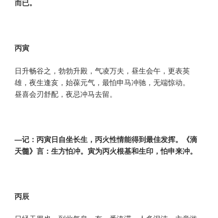
而已。
丙寅
日升畅谷之，勃勃升殿，气凌万夫，昼生会午，更表英
雄，夜生逢亥，始葆元气，最怕申马冲驰，无端惊动。
昼喜会刃舒配，夜忌冲马去留。
—记：丙寅日自坐长生，丙火性情能得到最佳发挥。《滴
天髓》言：生方怕冲。寅为丙火根基和生印，怕申来冲。
丙辰