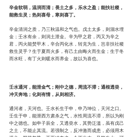
辛金软弱，温润而清；畏土之多，乐水之盈；能扶社稷，
能救生灵；热则喜母，寒则喜丁。
辛金清润之质，乃三秋温和之气也。戊土太多，则涸水埋
金；壬水有余，则润土泄金。辛为甲之君，丙又为辛之
君，丙火能焚甲木，辛合丙化水，转克为生，岂非扶社稷
救生灵乎？生于夏而火多，有己土由晦火而生金；生于冬
而水旺，有丁火则暖水而养金，故以为喜也。
壬水通河，能泄金气；刚中之德，周流不滞；通根透癸，
冲天奔地；化则有情，从则相济。
通河者，天河也。壬水长生于申，申乃坤位，天河之口。
壬生于申，能泄西方肃杀之气，水性周流不滞，所以为刚
中之德也。如申子辰全，又透癸水，其势泛滥，虽有戊己
之土，不能止其流。若强制之，反冲激而成患，必须用木