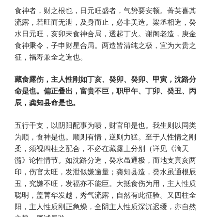
食神者，财之根也，日元旺盛者，气势要安顿。菁英喜其
流露，若旺而无泄，及身而止，必非美造。梁丞相造，癸
水日元旺，亥卯未食神合局，透起丁火。谢阁老造，庚金
食神秉令，子申财星合局。两造皆清纯之极，宜为大贵之
征，福寿兼全之造也。
藏食露伤，主人性刚如丁亥、癸卯、癸卯、甲寅，沈路分
命是也。偏正叠出，富贵不巨，职甲午、丁卯、癸丑、丙
辰，龚知县命是也。
五行干支，以阴阳配事为啧，财官印是也。我生则以同类
为顺，食神是也。顺则有情，逆则力猛。至于人性情之刚
柔，须视四柱之配合，不必在藏露上分别（详见《滴天
髓》论性情节。如沈路分造，癸水虽通极，而地支寅亥两
印，伤官太旺，发泄似嫌逾量；龚知县造，癸水虽通根辰
丑，究嫌不旺，发福亦不能巨。大抵食伤为用，主人性质
聪明，盖菁华发越，秀气流露，自然有此征验。又四柱全
阳，主人性质刚正急燥，全阴主人性质深沉迟缓，亦自然