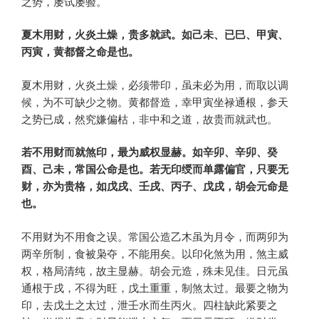
之势，屡试屡验。
夏木用财，火炎土燥，贵多就武。如己未、已巳、甲寅、
丙寅，黄都督之命是也。
夏木用财，火炎土燥，必须带印，虽未必为用，而取以调
候，为不可缺少之物。黄都督造，幸甲寅坐禄通根，参天
之势已成，然究嫌偏枯，非中和之道，故贵而就武也。
若不用财而就煞印，最为威权显赫。如辛卯、辛卯、癸
酉、己未，常国公命是也。若无印绶而单露偏官，只要无
财，亦为贵格，如戊戌、壬戌、丙子、戊戌，胡会元命是
也。
不用财为不用食之误。常国公造乙木虽为月令，而两卯为
两辛所制，食被枭夺，不能用矣。以印化煞为用，煞主威
权，格局清纯，故主显赫。胡会元造，殊未见佳。日元虽
通根于戌，不得为旺，戊土重重，制煞太过。最要之物为
印，去戊土之太过，泄壬水而生丙火。四柱缺此紧要之