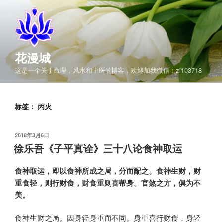
跳
至
内
容
花漫城
这是一个关于命理，风水和中医的博客，欢迎加我微信：zi103718
标签：
丙火
发
2018年3月6日
布
徐乐吾《子平真诠》三十八论食神取运
于
食神取运，即以食神所成之局，分而配之。食神生财，财
重食轻，则行财食，财食重则喜帮身。官煞之方，俱为不
美。
食神生财之局。因身轻身重而不同。身重喜行财食，身轻