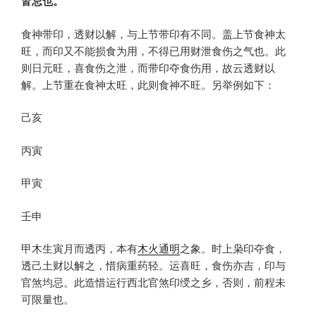
皆忌也。
食神带印，透财以解，与上节带印有不同。盖上节食神太
旺，而印又不能损食为用，不得已用财泄食伤之气也。此
则日元旺，喜食伤之泄，而带印夺食伤用，故云透财以
解。上节重在食神太旺，此则食神不旺。另举例如下：
己亥
丙寅
甲寅
壬申
甲木生寅月而透丙，本有
木火通明
之象。时上枭印夺食，
透己土财以解之，惜病重药轻。运喜旺，食伤亦吉，印与
官煞均忌。此造惜运行西北官煞印绶之乡，否则，前程未
可限量也。