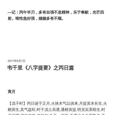
—记：丙午羊刃，多有自强不息精神，乐于奉献，光芒四
射。唯性急好强，婚姻多有不顺。
发
2017年8月1日
布
韦千里《八字提要》之丙日篇
于
寅月
【戊子时】丙日诞于正月,火挟木气以俱来,月提寅木长生,火
赖寅生,其气益旺,时干戊土高透,通根寅提,明克实系暗生,时