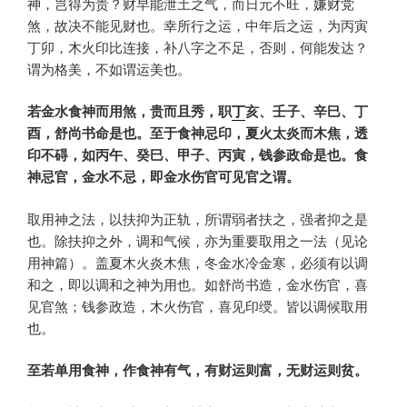
神，岂得为贵？财早能泄土之气，而日元不旺，嫌财党
煞，故决不能见财也。幸所行之运，中年后之运，为丙寅
丁卯，木火印比连接，补八字之不足，否则，何能发达？
谓为格美，不如谓运美也。
若金水食神而用煞，贵而且秀，职
丁
亥、壬子、辛巳、丁
酉，舒尚书命是也。至于食神忌印，夏火太炎而木焦，透
印不碍，如丙午、癸巳、甲子、丙寅，钱参政命是也。食
神忌官，金水不忌，即金水伤官可见官之谓。
取用神之法，以扶抑为正轨，所谓弱者扶之，强者抑之是
也。除扶抑之外，调和气候，亦为重要取用之一法（见论
用神篇）。盖夏木火炎木焦，冬金水冷金寒，必须有以调
和之，即以调和之神为用也。如舒尚书造，金水伤官，喜
见官煞；钱参政造，木火伤官，喜见印绶。皆以调候取用
也。
至若单用食神，作食神有气，有财运则富，无财运则贫。