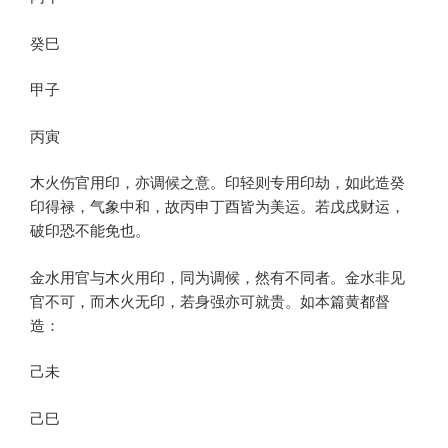
癸巳
甲子
丙寅
木火伤官用印，亦调候之意。印轻则专用印劫，如此造癸
印得禄，气象中和，故丙申丁酉皆为美运。若戊戌财运，
破印恐不能免也。
金水用官与木火用印，同为调候，然有不同者。金水非见
官不可，而木火无印，若身强亦可就贵。如本篇黄都督
造：
己未
己巳