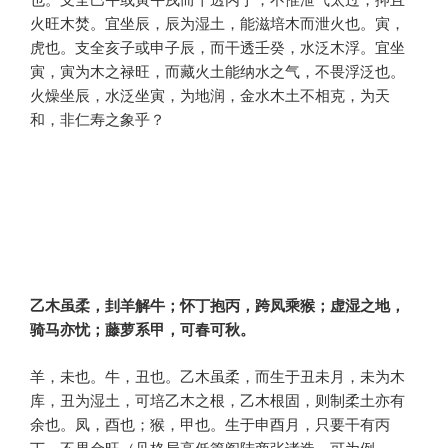
火旺木焚。宜坐辰，辰为湿土，能滋培木而泄火也。寅，
虎也。支全亥子或申子辰，而干透壬癸，水泛木浮。宜坐
寅，寅为木之禄旺，而藏火土能纳水之气，不畏浮泛也。
火燥坐辰，水泛坐寅，为地润，金水木土不相克，为天
和，非仁寿之象乎？
乙木虽柔，刲羊解牛；怀丁抱丙，跨凤乘猴；虚湿之地，
骑马亦忧；藤萝系甲，可春可秋。
羊，未也。牛，丑也。乙木虽柔，而生于丑未月，未为木
库，丑为湿土，可培乙木之根，乙木根固，则制柔土亦有
余也。凤，酉也；猴，甲也。生于申酉月，只要干有丙
丁，不畏金旺（见格局高低篇阎陆商张诸造，可为例