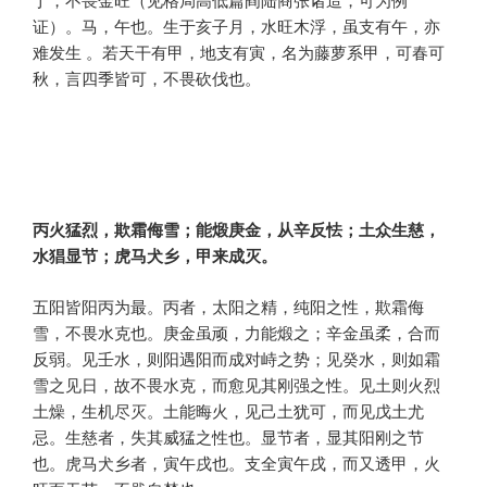
证）。马，午也。生于亥子月，水旺木浮，虽支有午，亦
难发生 。若天干有甲，地支有寅，名为藤萝系甲，可春可
秋，言四季皆可，不畏砍伐也。
丙火猛烈，欺霜侮雪；能煅庚金，从辛反怯；土众生慈，
水猖显节；虎马犬乡，甲来成灭。
五阳皆阳丙为最。丙者，太阳之精，纯阳之性，欺霜侮
雪，不畏水克也。庚金虽顽，力能煅之；辛金虽柔，合而
反弱。见壬水，则阳遇阳而成对峙之势；见癸水，则如霜
雪之见日，故不畏水克，而愈见其刚强之性。见土则火烈
土燥，生机尽灭。土能晦火，见己土犹可，而见戊土尤
忌。生慈者，失其威猛之性也。显节者，显其阳刚之节
也。虎马犬乡者，寅午戌也。支全寅午戌，而又透甲，火