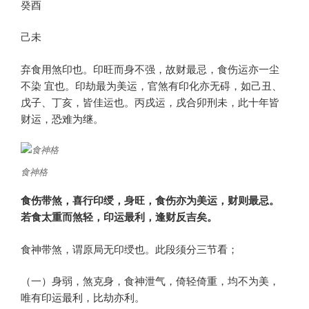
癸酉
己未
弃食用煞印也。印旺而身不强，故财最忌，食伤运亦一尘
不染 宜也。印劫最为美运，官煞有印化亦无碍，如己丑、
戊子、丁亥，皆佳运也。丙戌运，戌合卯刑未，此十年皆
财运，恐难为继。
食神格
食伤带煞，喜行印绶，身旺，食伤亦为美运，财则最忌。
若食太重而煞轻，印运最利，逢财反吉矣。
食神带煞，谓原局无印绶也。此段须分三节看；
（一）身弱，煞克身，食神泄气，倚轻倚重，均不为美，
唯有印运最利，比劫亦利。