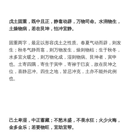
戊土固重，既中且正，静翕动辟，万物司命。水润物生，
土燥物病，若在艮坤，怕冲宜静。
固重两字，最足以形容戊土之性质。春夏气动而辟，则发
生；秋冬气静而翕，则万物发生，燥则物枯；生于秋冬，
水多宜火暖之，则万物化成，湿则物病。艮坤者，寅申
也。土寄四隅，寄生于寅申，寄禄于巳亥，故在艮坤之
位，喜静忌冲。四生之地，皆忌冲克，土亦不能外此例
也。
己土卑湿，中正蓄藏；不愁木盛，不畏水狂；火少火晦，
金多金乐；若要物旺，宜助宜帮。