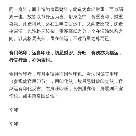
同一身轻，而上造为食重财轻，此造为食轻财重，而身弱
则一也。故皆以帮身运为喜。帮身之中，食重喜印，财重
喜劫。此造得意，必在壬申癸酉运中。又两造比较，沈造
格局清，此造格局较杂，贵贱高低之分，全在清浊纯杂之
间。以其格局夹杂，虽在佳运，不过百里之尊而已。
食用煞印，运喜印旺，切忌财乡。身旺，食伤亦为福运，
行官行煞，亦为吉也。
食用煞印者，弃月令贸神而用煞印也。看法同偏官用印
（参观偏官用印节），用印化煞，故最忌财破印党煞，官
煞运有印化反吉。右身旺印旺，食伤泄亦佳，身弱则不宜
伤也。如本篇常国公命：
辛卯
辛卯