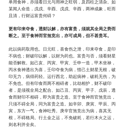
单用食神，亦须看日元与用神之旺弱，及四柱之清杂。如
某闻人命造，戊戌、辛酉、戊戌、辛酉，两神成象，旺而
且清，行财运富贵何碍？
更有印来夺食，透财以解，亦有富贵，须就其全局之势而
断之。至于食神而官煞竞出，亦可成局，但不甚贵耳。
此以病药取用也。日元旺，喜食伤之泄，印来夺食，是印
不病也；财破印以解，以财为药也。富贵与否，须看财星
能否解救。如己亥、丙寅、甲寅、壬申一造，甲木坐禄，
丙水食神透出为喜，壬印夺食为病，惜己土财星无根，破
印无力，病得药轻。运行西北，助起病神，破耗无伤，为
不免也。但有印食而两不相碍者，比劫相护，财不破印
者，是须视全局之配合。如己丑、丙寅、甲子、戊辰，透
食而财印不相碍，即为富贵之造。至于食神而官煞竞出，
只须不碍全局，同为富贵之造。如辛卯、庚寅、甲辰、丙
寅，东方一气，食神吐秀。庚辛官煞竞出为病，喜其无
根，不碍格局。行土金之运，不免破耗，若行木火之运，
则名利并全矣。