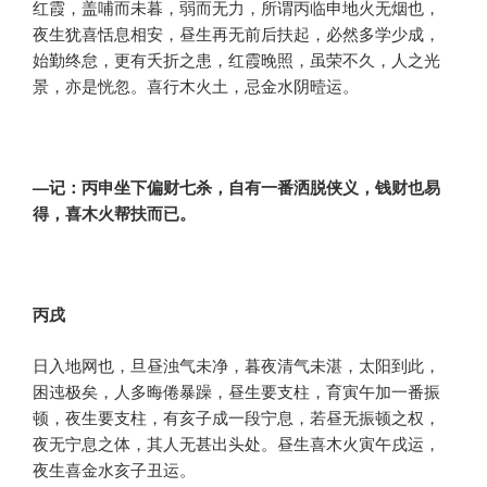
红霞，盖哺而未暮，弱而无力，所谓丙临申地火无烟也，
夜生犹喜恬息相安，昼生再无前后扶起，必然多学少成，
始勤终怠，更有夭折之患，红霞晚照，虽荣不久，人之光
景，亦是恍忽。喜行木火土，忌金水阴曀运。
—记：丙申坐下偏财七杀，自有一番洒脱侠义，钱财也易
得，喜木火帮扶而已。
丙戌
日入地网也，旦昼浊气未净，暮夜清气未湛，太阳到此，
困迍极矣，人多晦倦暴躁，昼生要支柱，育寅午加一番振
顿，夜生要支柱，有亥子成一段宁息，若昼无振顿之权，
夜无宁息之体，其人无甚出头处。昼生喜木火寅午戌运，
夜生喜金水亥子丑运。