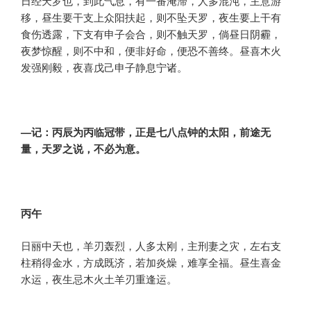
日经天罗也，到此气息，有一番淹滞，人多混沌，主意游
移，昼生要干支上众阳扶起，则不坠天罗，夜生要上干有
食伤透露，下支有申子会合，则不触天罗，倘昼日阴霾，
夜梦惊醒，则不中和，便非好命，便恐不善终。昼喜木火
发强刚毅，夜喜戊己申子静息宁诸。
—记：丙辰为丙临冠带，正是七八点钟的太阳，前途无
量，天罗之说，不必为意。
丙午
日丽中天也，羊刃轰烈，人多太刚，主刑妻之灾，左右支
柱稍得金水，方成既济，若加炎燥，难享全福。昼生喜金
水运，夜生忌木火土羊刃重逢运。