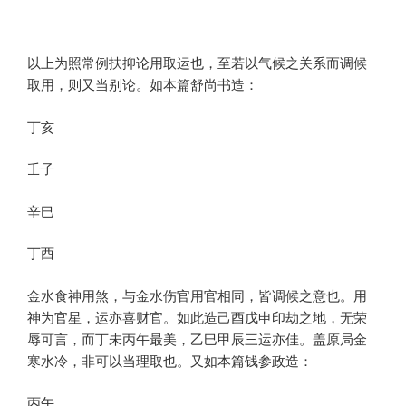
以上为照常例扶抑论用取运也，至若以气候之关系而调候
取用，则又当别论。如本篇舒尚书造：
丁亥
壬子
辛巳
丁酉
金水食神用煞，与金水伤官用官相同，皆调候之意也。用
神为官星，运亦喜财官。如此造己酉戊申印劫之地，无荣
辱可言，而丁未丙午最美，乙巳甲辰三运亦佳。盖原局金
寒水冷，非可以当理取也。又如本篇钱参政造：
丙午