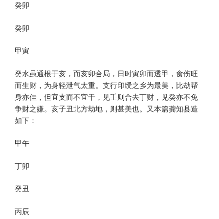
癸卯
癸卯
甲寅
癸水虽通根于亥，而亥卯合局，日时寅卯而透甲，食伤旺
而生财，为身轻泄气太重。支行印绶之乡为最美，比劫帮
身亦佳，但宜支而不宜干，见壬则合去丁财，见癸亦不免
争财之嫌。亥子丑北方劫地，则甚美也。又本篇龚知县造
如下：
甲午
丁卯
癸丑
丙辰