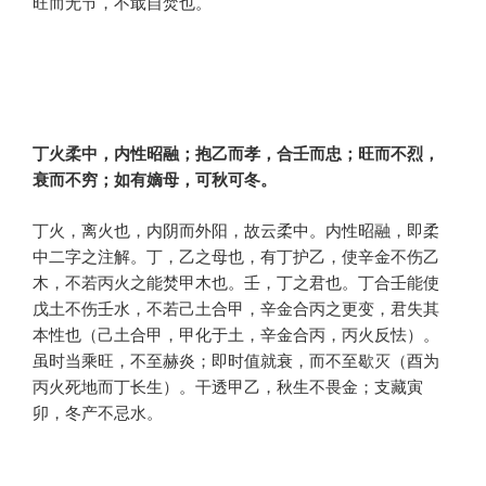
旺而无节，不戢自焚也。
丁火柔中，内性昭融；抱乙而孝，合壬而忠；旺而不烈，
衰而不穷；如有嫡母，可秋可冬。
丁火，离火也，内阴而外阳，故云柔中。内性昭融，即柔
中二字之注解。丁，乙之母也，有丁护乙，使辛金不伤乙
木，不若丙火之能焚甲木也。壬，丁之君也。丁合壬能使
戊土不伤壬水，不若己土合甲，辛金合丙之更变，君失其
本性也（己土合甲，甲化于土，辛金合丙，丙火反怯）。
虽时当乘旺，不至赫炎；即时值就衰，而不至歇灭（酉为
丙火死地而丁长生）。干透甲乙，秋生不畏金；支藏寅
卯，冬产不忌水。