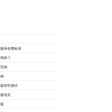
测服务收费标准
喜用神？
批范例
范例
充篇初学捷径
充篇地支
行篇