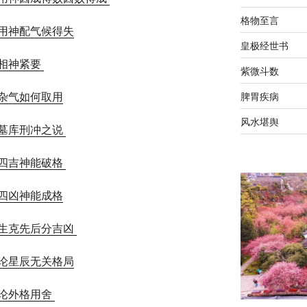
格物至言
用神配气候得失
皇极经世书
相神紧要
紫微斗数
杂气如何取用
脾胃疾病
风水堪舆
墓库刑冲之说
四吉神能破格
四凶神能成格
生克先后分吉凶
论星辰无关格局
论外格用舍