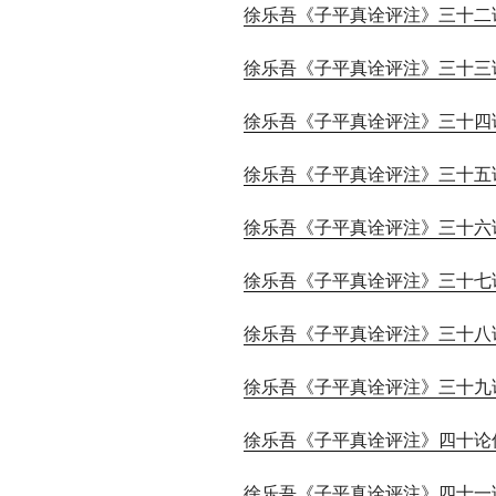
徐乐吾《子平真诠评注》三十二
徐乐吾《子平真诠评注》三十三
徐乐吾《子平真诠评注》三十四
徐乐吾《子平真诠评注》三十五
徐乐吾《子平真诠评注》三十六
徐乐吾《子平真诠评注》三十七
徐乐吾《子平真诠评注》三十八
徐乐吾《子平真诠评注》三十九
徐乐吾《子平真诠评注》四十论
徐乐吾《子平真诠评注》四十一