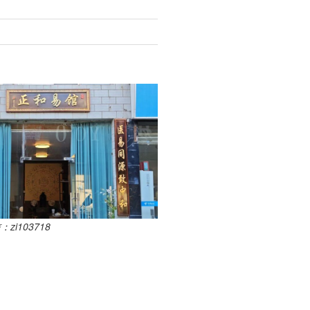
i103718