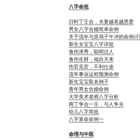
八字命批
日时丁壬合，夫妻越老越恩爱
男女八字合婚简单命例
关于流年与原局子午冲的命例讨
新生女宝宝八字详批
食伤泄秀，聪明过人
食伤生财，福自天来
伤官见官，不利仕途
流年事业运程预测命例
新生宝宝取名例子
青年男女合婚命例
大学美术老师八字分析
两丁争合一壬，与人争夫
幼儿八字简批
八字算命命例一
命理与中医