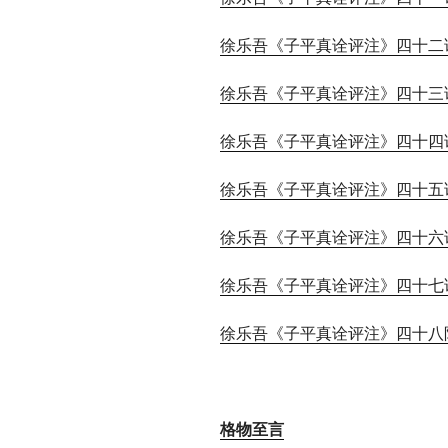
徐乐吾《子平真诠评注》四十二
徐乐吾《子平真诠评注》四十三
徐乐吾《子平真诠评注》四十四
徐乐吾《子平真诠评注》四十五
徐乐吾《子平真诠评注》四十六
徐乐吾《子平真诠评注》四十七
徐乐吾《子平真诠评注》四十八
格物至言