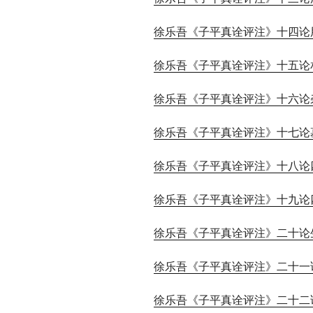
徐乐吾《子平真诠评注》十四论
徐乐吾《子平真诠评注》十五论
徐乐吾《子平真诠评注》十六论
徐乐吾《子平真诠评注》十七论
徐乐吾《子平真诠评注》十八论
徐乐吾《子平真诠评注》十九论
徐乐吾《子平真诠评注》二十论
徐乐吾《子平真诠评注》二十一
徐乐吾《子平真诠评注》二十二