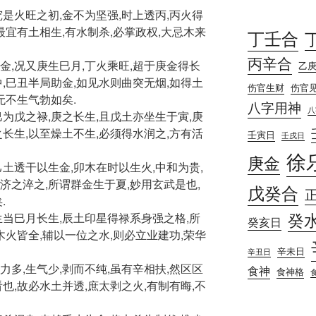
究是火旺之初,金不为坚强,时上透丙,丙火得
最宜有土相生,有水制杀,必掌政权,大忌木来
丁壬合
丙辛合
金,况又庚生巳月,丁火乘旺,超于庚金得长
乙
中,巳丑半局助金,如见水则曲突无烟,如得土
伤官生财
伤官
无不生气勃如矣.
八字用神
八
巳为戊之禄,庚之长生,且戊土亦坐生于寅,庚
之长生,以至燥土不生,必须得水润之,方有活
壬寅日
壬戌日
徐
庚金
己土透干以生金,卯木在时以生火,中和为贵,
济之淬之,所谓群金生于夏,妙用玄武是也,
戊癸合
.
癸
生当巳月长生,辰土印星得禄系身强之格,所
癸亥日
木火皆全,辅以一位之水,则必立业建功,荣华
辛未日
辛丑日
力多,生气少,剥而不纯,虽有辛相扶,然区区
食神
食神格
也,故必水土并透,庶太剥之火,有制有晦,不