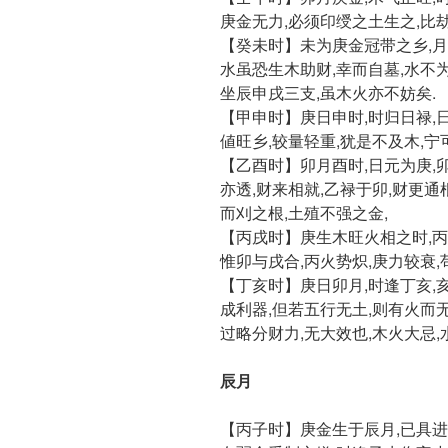
庚金无力,必须印绶之土生之,比
【癸未时】未为庚金冠带之乡,月
水虽恐生木助财,幸而自墓,水不为
坐辰申戌三支,虽木火亦不妨矣.
【甲申时】庚日申时,时归日禄,日
値旺乡,较量轻重,犹是不及木,宁
【乙酉时】卯月酉时,日元为庚,
亦透,财来相就,乙禄于卯,财更通
而刈之根,土殖不强之金,
【丙戌时】庚生木旺火相之时,丙
惟卯与戌合,丙火势炽,庚力较衰,
【丁亥时】庚日卯月,时逢丁亥,
成利器,但若五行无土,则有火而无
过略分财力,无大效也,木火大忌,
辰月
【丙子时】庚金生于辰月,已具进