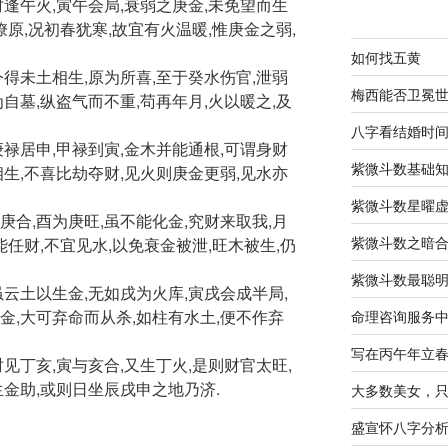
时逢午火,寅午会局,衰弱之庚金,未免望而生
燎原,况初春犹寒,故宜有火温暖,惟庚金之弱,
如何找五黄
今得未土相生,原为所喜,至于癸水伤官,泄弱
梅西能否卫冕
自墓,纵盗气而不重,苟再年月,火以暖之,及
八字看结婚时
庚禄居申,甲禄到寅,金木并能通根,可谓身财
紫微斗数基础
相生,不喜比劫夺财,见火则庚金更弱,见水亦
紫微斗数星曜
庚合,酉为庚旺,虽不能化金,究财来取我,月
紫微斗数之暗
能任财,不宜见水,以免衰金被泄,旺木被生,仍
紫微斗数最聪
虽云土以生金,无如戌为火库,寅戌会成半局,
金,大可弃命而从杀,如柱有水土,便不作弃
命理咨询服务
写在丙午年立
见丁亥,寅与亥合,又生丁火,是则财官太旺,
生金助,或则日坐辰戌申之地乃济.
大多数美女，
盛宣怀八字分