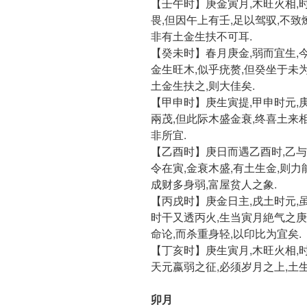
【壬午时】庚金寅月,木旺火相,
畏,但因午上有壬,足以驾驭,不致
非有土金生扶不可耳.
【癸未时】春月庚金,弱而宜生,
金生旺木,似乎疣赘,但癸坐于未为
土金生扶之,则大佳矣.
【甲申时】庚生寅提,甲申时元,
兩茂,但此际木盛金衰,终喜土来
非所宜.
【乙酉时】庚日而遇乙酉时,乙与
令在寅,金衰木盛,有土生金,则力
成财多身弱,富屋贫人之象.
【丙戌时】庚金日主,戌土时元,
时干又透丙火,生当寅月絶气之庚
命论,而杀重身轻,以印比为宜矣.
【丁亥时】庚生寅月,木旺火相,时
天元嬴弱之征,必须岁月之上,土
卯月