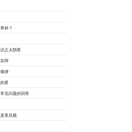
世界杯？
间
知识之太阴星
虚实辩
合规律
明的星
中常见问题的回答
春
只是美且贱
析