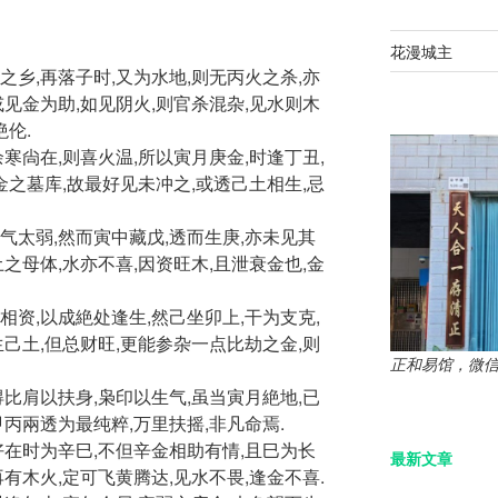
花漫城主
之乡,再落子时,又为水地,则无丙火之杀,亦
或见金为助,如见阴火,则官杀混杂,见水则木
絶伦.
寒尙在,则喜火温,所以寅月庚金,时逢丁丑,
金之墓库,故最好见未冲之,或透己土相生,忌
气太弱,然而寅中藏戊,透而生庚,亦未见其
之母体,水亦不喜,因资旺木,且泄衰金也,金
相资,以成絶处逢生,然己坐卯上,干为支克,
生己土,但总财旺,更能参杂一点比劫之金,则
正和易馆，微信：z
得比肩以扶身,枭印以生气,虽当寅月絶地,已
丙兩透为最纯粹,万里扶摇,非凡命焉.
好在时为辛巳,不但辛金相助有情,且巳为长
最新文章
有木火,定可飞黄腾达,见水不畏,逢金不喜.