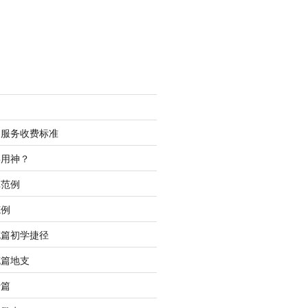
测服务收费标准
喜用神？
批范例
范例
充篇初学捷径
充篇地支
行篇