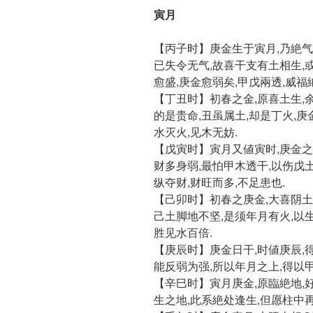
寅月
【丙子时】庚金生于寅月,乃絶气
已失令无气,故喜干支有土相生,
愈盛,庚金愈弱矣,甲戊兩透,威福
【丁丑时】初春之金,原喜土生,余
的是贵命,丑虽属土,却是丁火,庚
水灭火,见木无妨.
【戊寅时】寅月又値寅时,庚金之
财多身弱,最怕甲木透干,以伤戊土
纵夺财,财旺而多,不足患也.
【己卯时】初春之庚金,大喜阴土
己土脚地不坚,是须年月有火,以
胜见水百倍.
【庚辰时】庚金日干,时値庚辰,
能反弱为强,所以年月之上,得以甲
【辛巳时】寅月庚金,原臨絶地,
生之地,此系絶处逢生,但愿柱中再