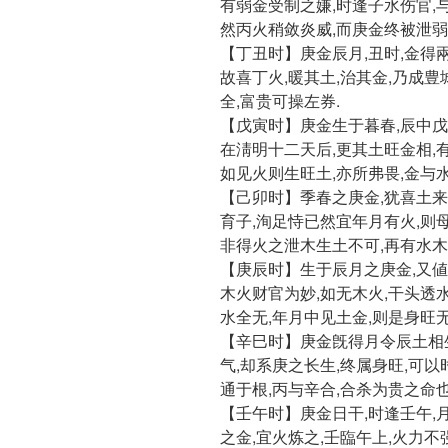
有弱金受制之嫌,时逢子水伤官,
然丙火稍敛炎威,而庚金终被泄弱
【丁丑时】庚金辰月,丑时,金得
故喜丁火,暖其土,治其金,乃成豊
全,富贵可操左券.
【戊寅时】庚金生于暮春,辰中戊
在淸明十二天后,更其土旺金相,
如见火则生旺土,亦所弗畏,金与
【己卯时】季春之庚金,犹喜土来
育子,洵足恃已然宜年月有火,则
非得火之泄木生土不可,再有水木
【庚辰时】生于辰月之庚金,又値
木火财官为妙,如无木火,干头透
水全无,年月中见土金,则是身旺无
【辛巳时】庚金旣得月令辰土相
气,却系庚之长生,终属身旺,可以
通于根,丙与辛合,合杀为贵之命也
【壬午时】庚金日干,时逢壬午,
之金,宜火炼之,壬臨午上,火力不