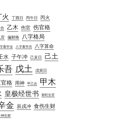
丁火
丙火
丁酉日
丙午日
乙木
伤官格
伤官
庚合
八字格局
见官
偏财格
八字算命
字看学业
八字看学历
己土
壬水
子午冲
己亥日
戊土
乐吾
戊寅日
甲木
正官格
用神
甲己合
水
皇极经世书
财旺生官
辛金
食伤生财
辰戌冲
食神生财