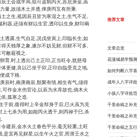
与辰土会成半局,似可遥制丙火,苏息庚金,虽
力量,故须木土并透,俾庚丙互有所秉.
兩土之生,祗因辰丑皆为寒湿之土,生气不足,
推荐文章
城利器,还须有财以生官,透印以生身,财印兩
土透露,生气自足,况戊坐寅上,印臨长生,如
有得天独厚之象,遂尔不妨见财,但财不可多,
文章总览
水可敝屣视之.
花漫城易学预
卵育,时上透出己土正印,正当旺令,犹慈母
母体更健,良以己坐于卯,正印自臨受克之地,
如何判断八字
便成下格.
庚辰时,兩庚兩辰,類聚有情,相生有气,须得
成年人八字详
水,可作金水伤官论,以辰为水库故也,倘木火
小孩八字详批
依,孤寒之造.
生于前,復得时上辛金幇身于后,巳火虽为克
千里命稿之补
时上七杀为用,如能丙火透干,则丙禄于巳,杀
千里命稿之补
.
月令建辰,金水火土春色平分,毫无轻重,土旺
千里命稿之五
强,是宜再见财星,以生午火之官,而泄壬水之