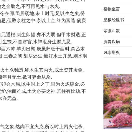
劫之金助之,不可再见水与木火.
格物至言
令在卯,虽居弱地,未土时元,足以生之矣,癸
皇极经世书
忌,但敎余柱之中,杂以土金,终为富造,倘庚
紫微斗数
元通根,则生卯提,亦不为弱,但甲木财透,正
可生扶,不喜财官,水神泄身生财尤忌.
脾胃疾病
卯酉六冲,羊刃出鞘,庚虽归旺于酉时,柰乙木
风水堪舆
根,三春之初,刬尽还生,最好水土并见,则水润
火七杀独透,卯木生其丙火,戌土资其庚金,
苟年月无土,祗可弃命从杀.
亥卯会木局,以生时上之丁,固为火炼庚金,必
炉,治而难成,土为必要之神,若柱有比劫,不
水亦无益.
气之象,然尙不宜火克,所以时上丙火七杀,