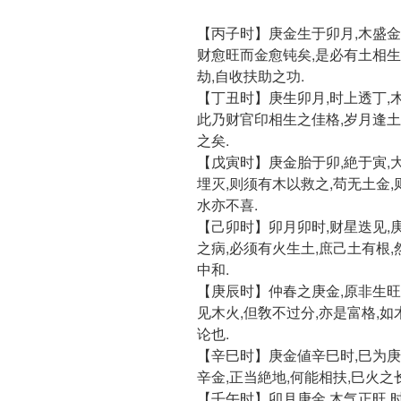
【丙子时】庚金生于卯月,木盛金
财愈旺而金愈钝矣,是必有土相生
劫,自收扶助之功.
【丁丑时】庚生卯月,时上透丁,木
此乃财官印相生之佳格,岁月逢土
之矣.
【戊寅时】庚金胎于卯,絶于寅,
埋灭,则须有木以救之,苟无土金
水亦不喜.
【己卯时】卯月卯时,财星迭见,
之病,必须有火生土,庶己土有根,
中和.
【庚辰时】仲春之庚金,原非生旺
见木火,但敎不过分,亦是富格,如
论也.
【辛巳时】庚金値辛巳时,巳为庚
辛金,正当絶地,何能相扶,巳火之
【壬午时】卯月庚金,木气正旺,