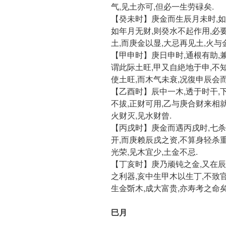
气,见土亦可,但必一生劳碌矣.
【癸未时】庚金而生辰月未时,如
如年月无财,则癸水不起作用,必
土,而庚金以显,大忌再见土,火与
【甲申时】庚日申时,通根有助,
谓此际土旺,甲又自絶地于申,不知
使土旺,而木气未衰,况復申辰会而
【乙酉时】辰中一木,透于时干,
不拔,正财可用,乙与庚合财来相就
火财灭,见水财曾.
【丙戌时】庚金而遇丙戌时,七杀
开,而庚赖辰戌之资,不算身轻杀
光荣,见木宜少,土金不忌.
【丁亥时】庚乃顽钝之金,又在辰
之利器,亥中生甲木以生丁,不致
生金斲木,成大富贵,亦寿考之命矣
巳月