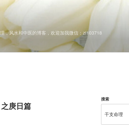
理，风水和中医的博客，欢迎加我微信：zi103718
搜索
》之庚日篇