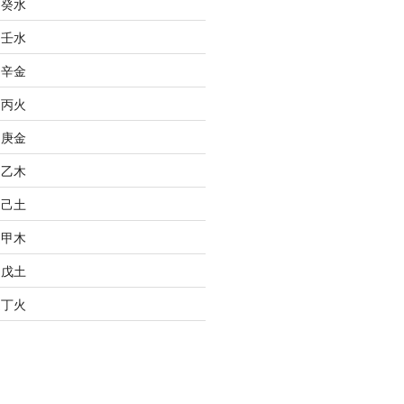
之癸水
之壬水
之辛金
之丙火
之庚金
之乙木
之己土
之甲木
之戊土
之丁火