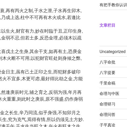
有把手教你认
衰,再有丙火之制,子水之泄,子水再生卯木,
,乃成上选,柱中不可再有木火或水,若逢比
文章栏目
以生火,财官有力,妙在时臨于丑,正印生身,
,金弱不忌,但若土多,反恐金埋,必须木以疏
大喜戊土之生身,其余干支,如再有土,恐庚金
Uncategorized
,则木火断不可用,以犯财官旺处则身倾之弊,
八字命批
庚金日主,虽有己土正印之生,而犯财多破印
八字提要
然火不宜多,木更可虑,最好得比劫之金,方能
千里命稿
,然逢庚辰时元,辅之育之,反弱为强,年月再
命理与中医
木火重重,则此时之庚辰,原不强盛,仍作身弱
命理研习
金之长生,辛乃同流,似乎身强,不知卯月之
命理问答
长生,究为克气,焉得有情,所以仍须见土方妙.
子平真诠
时逢壬午,壬水生当旺之木,午火有旺木之生,