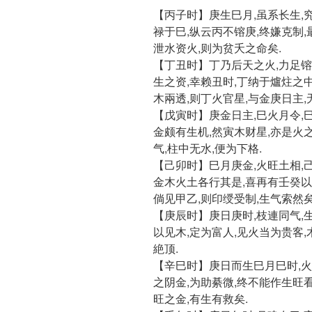
【丙子时】庚生巳月,虽系长生,
禄于巳,纵云丙不镕庚,终嫌克制,
泄水资火,则为贫夭之命矣.
【丁丑时】丁乃后天之火,力足镕
生之资,幸赖丑时,丁纳于爐炷之
木兩透,则丁火官星,与金庚日主,
【戊寅时】庚金日主,巳火月令,
金颇有生机,然寅木财星,亦是火
气,柱中无水,便为下格.
【己卯时】巳月庚金,火旺土相,
金木火土各行其是,喜再有壬癸以
倘见甲乙,则印绶受制,生气索然矣
【庚辰时】庚日庚时,枝連同气,
以见木,定为富人,见火当为贵客,
絶顶.
【辛巳时】庚日而生巳月巳时,火
之阴金,为助綦微,终不能作生旺看
旺之金,有生有救矣.