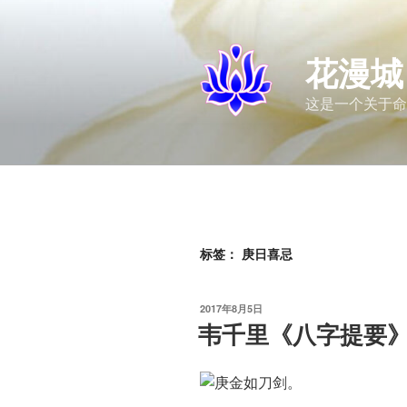
跳
至
内
花漫城
容
这是一个关于命
标签：
庚日喜忌
发
2017年8月5日
布
韦千里《八字提要
于