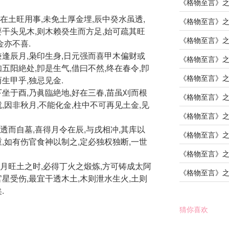
《格物至言》
在土旺用事,未免土厚金埋,辰中癸水虽透,
《格物至言》
要干头见木,则木赖癸生而方足,始可疏其旺
《格物至言》
金亦不喜.
兼逢辰月,枭印生身,日元强而喜甲木偏财或
《格物至言》
五阳絶处,卽是生气,借曰不然,终在春令,卽
《格物至言》
生甲乎,独忌见金.
下坐于酉,乃眞臨絶地,好在三春,苗虽刈而根
《格物至言》
,因非秋月,不能化金,柱中不可再见土金,见
《格物至言》
透而自墓,喜得月令在辰,与戌相冲,其库以
《格物至言》
重,如有伤官食神以制之,定必独权独断,一世
《格物至言》
月旺土之时,必得丁火之煅炼,方可铸成太阿
《格物至言》
官星受伤,最宜干透木土,木则泄水生火,土则
.
猜你喜欢