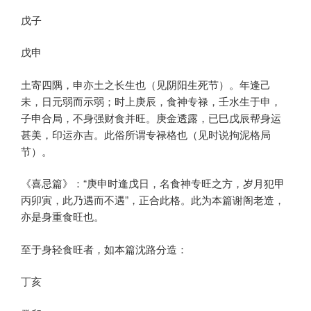
戊子
戊申
土寄四隅，申亦土之长生也（见阴阳生死节）。年逢己
未，日元弱而示弱；时上庚辰，食神专禄，壬水生于申，
子申合局，不身强财食并旺。庚金透露，已巳戊辰帮身运
甚美，印运亦吉。此俗所谓专禄格也（见时说拘泥格局
节）。
《喜忌篇》：“庚申时逢戊日，名食神专旺之方，岁月犯甲
丙卯寅，此乃遇而不遇”，正合此格。此为本篇谢阁老造，
亦是身重食旺也。
至于身轻食旺者，如本篇沈路分造：
丁亥