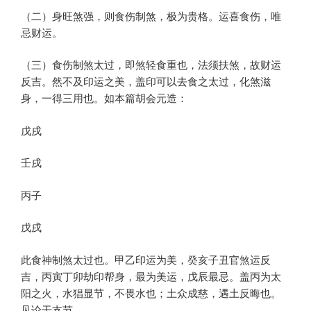
（二）身旺煞强，则食伤制煞，极为贵格。运喜食伤，唯
忌财运。
（三）食伤制煞太过，即煞轻食重也，法须扶煞，故财运
反吉。然不及印运之美，盖印可以去食之太过，化煞滋
身，一得三用也。如本篇胡会元造：
戊戌
壬戌
丙子
戊戌
此食神制煞太过也。甲乙印运为美，癸亥子丑官煞运反
吉，丙寅丁卯劫印帮身，最为美运，戊辰最忌。盖丙为太
阳之火，水猖显节，不畏水也；土众成慈，遇土反晦也。
见论干支节。