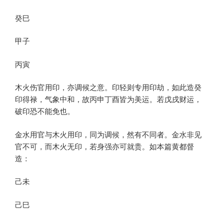
癸巳
甲子
丙寅
木火伤官用印，亦调候之意。印轻则专用印劫，如此造癸
印得禄，气象中和，故丙申丁酉皆为美运。若戊戌财运，
破印恐不能免也。
金水用官与木火用印，同为调候，然有不同者。金水非见
官不可，而木火无印，若身强亦可就贵。如本篇黄都督
造：
己未
己巳