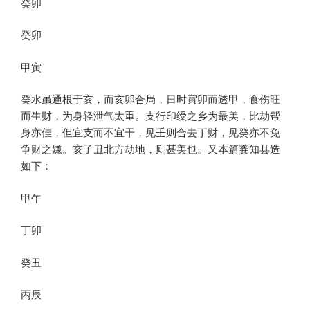
癸卯
癸卯
甲寅
癸水虽通根于亥，而亥卯合局，日时寅卯而透甲，食伤旺
而生财，为身轻泄气太重。支行印绶之乡为最美，比劫帮
身亦佳，但宜支而不宜干，见壬则合去丁财，见癸亦不免
争财之嫌。亥子丑北方劫地，则甚美也。又本篇龚知县造
如下：
甲午
丁卯
癸丑
丙辰