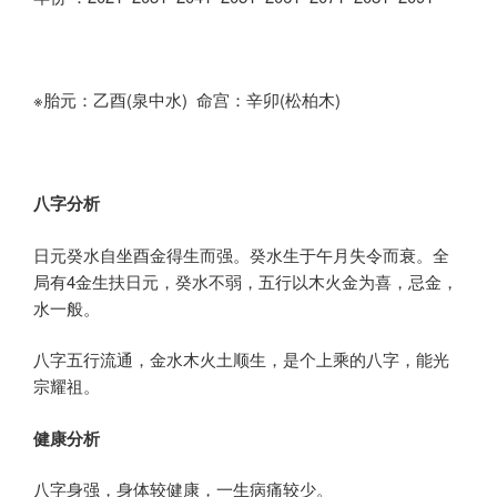
※胎元：乙酉(泉中水) 命宫：辛卯(松柏木)
八字分析
日元癸水自坐酉金得生而强。癸水生于午月失令而衰。全
局有4金生扶日元，癸水不弱，五行以木火金为喜，忌金，
水一般。
八字五行流通，金水木火土顺生，是个上乘的八字，能光
宗耀祖。
健康分析
八字身强，身体较健康，一生病痛较少。