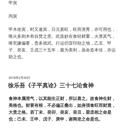
甲寅
丙寅
甲木坐寅，时又逢寅，日元甚旺，旺而泄秀，亦可用也，
唯火多则木有自焚之患。此造妙在食轻财重，火泄其气，
唯究嫌偏要，贵多就武。行运仍宜印劫之地，乙丑、甲
子、癸亥、壬戌三十五年，最为美利，虽命造本佳，亦运
助之也。
发
2018年2月26日
布
徐乐吾《子平真诠》三十七论食神
于
食神本属泄气，以其能生正财，所以喜之。故食神生财，
美格也。财要有根，不必偏正叠出，如身强食旺而财透，
大贵之格。若丁未、癸卯、癸亥、癸丑，梁丞相之命是
也；己未、壬申、戊子、庚申，谢阁老之命是也。