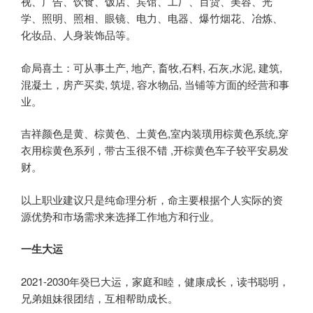
视、广告、饮食、饭店、宾馆、工厂、百货、美容、光
学、照明、照相、眼镜、电力、电器、爆竹烟花、冶炼、
化妆品、人身装饰品等。
命局喜土：可从事土产, 地产, 畜牧,石料, 石灰,水泥, 建筑,
混凝土，房产买卖, 筑堤, 容水物品, 当铺等方面的经营和事
业。
吉祥颜色是黄、棕黄色、土黄色,室内装璜用棕黄色系统,穿
衣用棕黄色系列，带古玉很不错 ,开棕黄色车子较平安易发
财。
以上职业建议只是纯命理分析，命主要根据个人实际的资
源优势和市场需求来选择工作地方和行业。
一生大运
2021-2030年癸巳大运，家庭和睦，健康成长，读书聪明，
兄弟姐妹很团结，互相帮助成长。