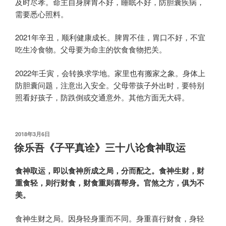
及时尽孝。命主自身脾胃不好，睡眠不好，防胆囊疾病，
需要悉心照料。
2021年辛丑，顺利健康成长。脾胃不佳，胃口不好，不宜
吃生冷食物。父母要为命主的饮食食物把关。
2022年壬寅，会转换求学地。家里也有搬家之象。身体上
防胆囊问题，注意出入安全。父母带孩子外出时，要特别
照看好孩子，防跌倒或交通意外。其他方面无大碍。
发
2018年3月6日
布
徐乐吾《子平真诠》三十八论食神取运
于
食神取运，即以食神所成之局，分而配之。食神生财，财
重食轻，则行财食，财食重则喜帮身。官煞之方，俱为不
美。
食神生财之局。因身轻身重而不同。身重喜行财食，身轻