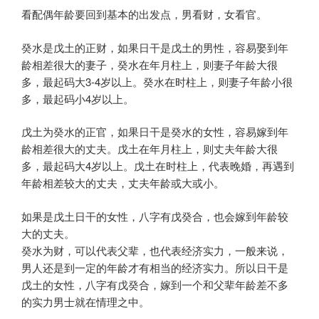
看配偶年龄要回到基本的出发点，男看财，女看官。
癸水是戊土的正财，如果日干是戊土的男性，容易娶到年
龄相差很大的妻子，癸水在年月柱上，则妻子年龄大很
多，最起码大3-4岁以上。癸水在时柱上，则妻子年龄小很
多，最起码小4岁以上。
戊土为癸水的正官，如果日干是癸水的女性，容易嫁到年
龄相差很大的丈夫。戊土在年月柱上，则丈夫年龄大很
多，最起码大4岁以上。戊土在时柱上，代表晚婚，再遇到
年龄相差较大的丈夫，丈夫年龄或大或小。
如果是戊土日干的女性，八字有戊癸合，也会嫁到年龄较
大的丈夫。
癸水为财，可以代表父辈，也代表经济实力，一般来说，
男人还是到一定的年龄才有相当的经济实力。所以日干是
戊土的女性，八字有戊癸合，嫁到一个和父辈年龄差不多
的实力男士就在情理之中。