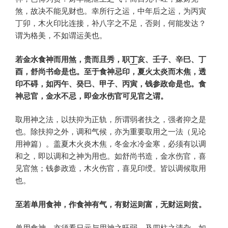
煞，故决不能见财也。幸所行之运，中年后之运，为丙寅
丁卯，木火印比连接，补八字之不足，否则，何能发达？
谓为格美，不如谓运美也。
若金水食神而用煞，贵而且秀，职
丁
亥、壬子、辛巳、丁
酉，舒尚书命是也。至于食神忌印，夏火太炎而木焦，透
印不碍，如丙午、癸巳、甲子、丙寅，钱参政命是也。食
神忌官，金水不忌，即金水伤官可见官之谓。
取用神之法，以扶抑为正轨，所谓弱者扶之，强者抑之是
也。除扶抑之外，调和气候，亦为重要取用之一法（见论
用神篇）。盖夏木火炎木焦，冬金水冷金寒，必须有以调
和之，即以调和之神为用也。如舒尚书造，金水伤官，喜
见官煞；钱参政造，木火伤官，喜见印绶。皆以调候取用
也。
至若单用食神，作食神有气，有财运则富，无财运则贫。
单用食神，亦须看日元与用神之旺弱，及四柱之清杂。如