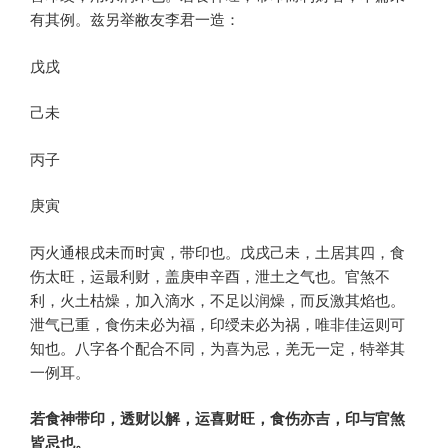
有其例。兹另举敝友李君一造：
戊戌
己未
丙子
庚寅
丙火通根戌未而时寅，带印也。戊戌己未，土居其四，食
伤太旺，运最利财，盖庚申辛酉，泄土之气也。官煞不
利，火土枯燥，加入滴水，不足以润燥，而反激其焰也。
泄气已重，食伤未必为福，印绶未必为祸，唯非佳运则可
知也。八字各个配合不同，为喜为忌，羌无一定，特举其
一例耳。
若食神带印，透财以解，运喜财旺，食伤亦吉，印与官煞
皆忌也。