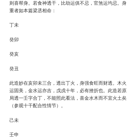
则喜帮身。若食神透干，比劫运俱不忌，官煞运均忌。身
重者如本篇梁丞相命：
丁未
癸卯
癸亥
癸丑
此造妙在亥卯未三合，透出丁火，身强食旺而财透。木火
运固美，金水运亦吉，戊戌十年，必有挫折也。此造若原
局透一壬字合丁，不能照此看法，喜金水木而不宜火土矣
（参观十干配合性情节）。
己未
壬申