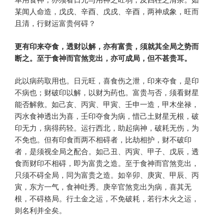
某闻人命造，戊戌、辛酉、戊戌、辛酉，两神成象，旺而
且清，行财运富贵何碍？
更有印来夺食，透财以解，亦有富贵，须就其全局之势而
断之。至于食神而官煞竞出，亦可成局，但不甚贵耳。
此以病药取用也。日元旺，喜食伤之泄，印来夺食，是印
不病也；财破印以解，以财为药也。富贵与否，须看财星
能否解救。如己亥、丙寅、甲寅、壬申一造，甲木坐禄，
丙水食神透出为喜，壬印夺食为病，惜己土财星无根，破
印无力，病得药轻。运行西北，助起病神，破耗无伤，为
不免也。但有印食而两不相碍者，比劫相护，财不破印
者，是须视全局之配合。如己丑、丙寅、甲子、戊辰，透
食而财印不相碍，即为富贵之造。至于食神而官煞竞出，
只须不碍全局，同为富贵之造。如辛卯、庚寅、甲辰、丙
寅，东方一气，食神吐秀。庚辛官煞竞出为病，喜其无
根，不碍格局。行土金之运，不免破耗，若行木火之运，
则名利并全矣。