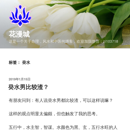
跳
至
内
容
花漫城
这是一个关于命理，风水和中医的博客，欢迎加我微信：zi103718
标签：
癸水
发
2019年1月15日
布
癸水男比较渣？
于
有朋友问到：有人说癸水男都比较渣，可以这样说嘛？
这样的观点明显太偏颇，但也触发了我的思考。
五行中，水主智，智谋。水颜色为黑、玄，五行水旺的人