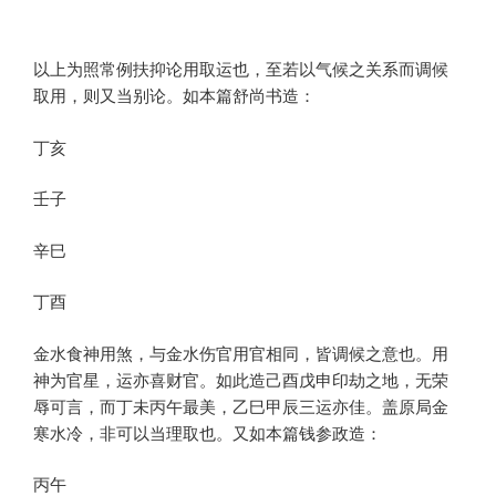
以上为照常例扶抑论用取运也，至若以气候之关系而调候
取用，则又当别论。如本篇舒尚书造：
丁亥
壬子
辛巳
丁酉
金水食神用煞，与金水伤官用官相同，皆调候之意也。用
神为官星，运亦喜财官。如此造己酉戊申印劫之地，无荣
辱可言，而丁未丙午最美，乙巳甲辰三运亦佳。盖原局金
寒水冷，非可以当理取也。又如本篇钱参政造：
丙午