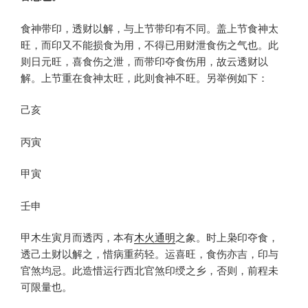
食神带印，透财以解，与上节带印有不同。盖上节食神太
旺，而印又不能损食为用，不得已用财泄食伤之气也。此
则日元旺，喜食伤之泄，而带印夺食伤用，故云透财以
解。上节重在食神太旺，此则食神不旺。另举例如下：
己亥
丙寅
甲寅
壬申
甲木生寅月而透丙，本有
木火通明
之象。时上枭印夺食，
透己土财以解之，惜病重药轻。运喜旺，食伤亦吉，印与
官煞均忌。此造惜运行西北官煞印绶之乡，否则，前程未
可限量也。