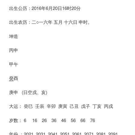
出生公历：2016年6月20日16时20分
出生农历：二○一六年 五月 十六日 申时。
坤造
丙申
甲午
癸
酉
庚申 (日空戌、亥)
大运： 癸巳 壬辰 辛卯 庚寅 己丑 戊子 丁亥 丙戌
岁数： 6 16 26 36 46 56 66 76
年份 ：2021 2031 2041 2051 2061 2071 2081 2091