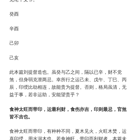
癸酉
辛酉
己卯
己亥
此本篇刘提督造也。虽癸与乙之间，隔以已辛，财不党
煞，但身弱克泄两忌。幸所行之运己未、戊午、丁巳、丙
辰，印绶比劫相连，故能贵为提督。否则，格局虽清，无
益于事，若非运助，安能望贵乎？
食神太旺而带印，运最利财，食伤亦吉，印则最忌，官煞
皆不吉也。
食神太旺而带印，有种种不同，夏木见火，火旺木焚，运
喜印绶，用水润木也。若食神旺，带印而利财者，本篇未