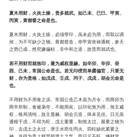
夏木用财，火炎土燥，贵多就武。如己未、已巳、甲寅、
丙寅，黄都督之命是也。
夏木用财，火炎土燥，必须带印，虽未必为用，而取以调
候，为不可缺少之物。黄都督造，幸甲寅坐禄通根，参天
之势已成，然究嫌偏枯，非中和之道，故贵而就武也。
若不用财而就煞印，最为威权显赫。如辛卯、辛卯、癸
酉、己未，常国公命是也。若无印绶而单露偏官，只要无
财，亦为贵格，如戊戌、壬戌、丙子、戊戌，胡会元命是
也。
不用财为不用食之误。常国公造乙木虽为月令，而两卯为
两辛所制，食被枭夺，不能用矣。以印化煞为用，煞主威
权，格局清纯，故主显赫。胡会元造，殊未见佳。日元虽
通根于戌，不得为旺，戊土重重，制煞太过。最要之物为
印，去戊土之太过，泄壬水而生丙火。四柱缺此紧要之
神，岂得为贵？财早能泄土之气，而日元不旺，嫌财党