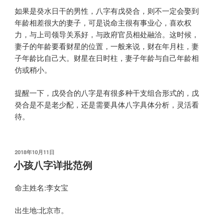
如果是癸水日干的男性，八字有戊癸合，则不一定会娶到
年龄相差很大的妻子，可是说命主很有事业心，喜欢权
力，与上司领导关系好，与政府官员相处融洽。这时候，
妻子的年龄要看财星的位置，一般来说，财在年月柱，妻
子年龄比自己大。财星在日时柱，妻子年龄与自己年龄相
仿或稍小。
提醒一下，戊癸合的八字是有很多种干支组合形式的，戊
癸合是不是老少配，还是需要具体八字具体分析，灵活看
待。
发
2018年10月11日
布
小孩八字详批范例
于
命主姓名:李女宝
出生地:北京市。