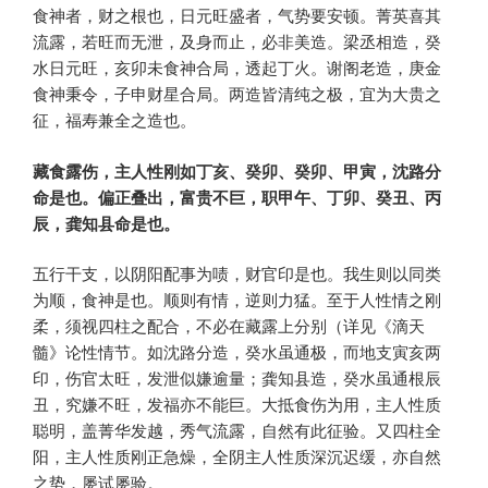
食神者，财之根也，日元旺盛者，气势要安顿。菁英喜其
流露，若旺而无泄，及身而止，必非美造。梁丞相造，癸
水日元旺，亥卯未食神合局，透起丁火。谢阁老造，庚金
食神秉令，子申财星合局。两造皆清纯之极，宜为大贵之
征，福寿兼全之造也。
藏食露伤，主人性刚如丁亥、癸卯、癸卯、甲寅，沈路分
命是也。偏正叠出，富贵不巨，职甲午、丁卯、癸丑、丙
辰，龚知县命是也。
五行干支，以阴阳配事为啧，财官印是也。我生则以同类
为顺，食神是也。顺则有情，逆则力猛。至于人性情之刚
柔，须视四柱之配合，不必在藏露上分别（详见《滴天
髓》论性情节。如沈路分造，癸水虽通极，而地支寅亥两
印，伤官太旺，发泄似嫌逾量；龚知县造，癸水虽通根辰
丑，究嫌不旺，发福亦不能巨。大抵食伤为用，主人性质
聪明，盖菁华发越，秀气流露，自然有此征验。又四柱全
阳，主人性质刚正急燥，全阴主人性质深沉迟缓，亦自然
之势，屡试屡验。