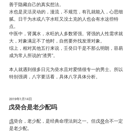
善于隐藏自己的真实想法。
水也是灵活灵动的，漫流，不规范，有孔就能入，心思细
腻。日干为水或八字水旺又没土克的人也会有水这些特
点。
中医中，肾属水，水旺的人多数肾强。肾强的人性需求就
大，对象满足不了他时，自然要外找发泄对象。
综上，相对其他五行来说，壬癸日干是不那么明朗，容易
成为常人所说的“渣男”。
本人就遇到很多日元为癸水且对爱情很专一的男士。所以
特别强调，八字要活看，具体八字具体分析。
发
2019年1月14日
布
戊癸合是老少配吗
于
戊
癸合，老少配，是经典命理法则之一。但戊
癸
合不一定
是老少配。