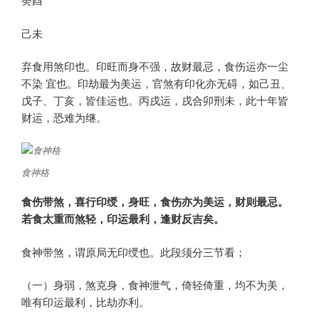
己未
弃食用煞印也。印旺而身不强，故财最忌，食伤运亦一尘
不染 宜也。印劫最为美运，官煞有印化亦无碍，如己丑、
戊子、丁亥，皆佳运也。丙戌运，戌合卯刑未，此十年皆
财运，恐难为继。
食神格
食伤带煞，喜行印绶，身旺，食伤亦为美运，财则最忌。
若食太重而煞轻，印运最利，逢财反吉矣。
食神带煞，谓原局无印绶也。此段须分三节看；
（一）身弱，煞克身，食神泄气，倚轻倚重，均不为美，
唯有印运最利，比劫亦利。