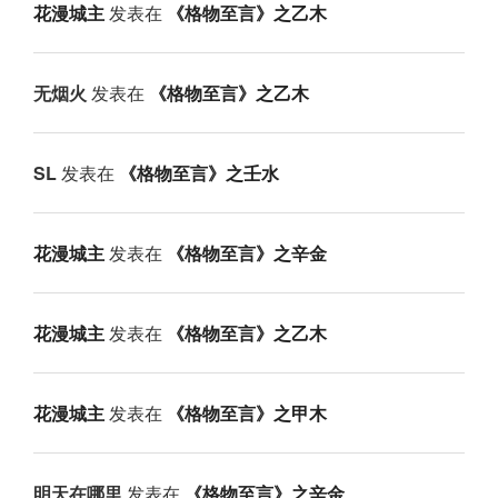
花漫城主
发表在
《格物至言》之乙木
无烟火
发表在
《格物至言》之乙木
SL
发表在
《格物至言》之壬水
花漫城主
发表在
《格物至言》之辛金
花漫城主
发表在
《格物至言》之乙木
花漫城主
发表在
《格物至言》之甲木
明天在哪里
发表在
《格物至言》之辛金