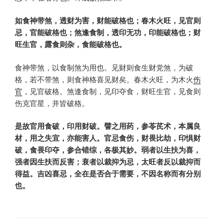
如食神带煞，透财为害，财能破格也；春木火旺，见官则
忌，官能破格也；煞逢食制，透印无功，印能破格也；财
旺生官，露食则杂，食能破格也。
食神带煞，以食制煞为用也。见财则食生财党煞，为破
格，若不带煞，则食神格喜见财矣。春木火旺，为木火
伤
官
，见官破格。煞逢食制，见印夺食，财旺生官，见食则
伤克官星，并皆破格。
是故官用食破，印用财破。譬之用药，参苓芪术，本属良
材，用之失宜，亦能害人。官忌食伤，财畏比劫，印惧财
破，食畏印夺，参合错综，各极其妙。弱者以生扶为喜，
强者因生扶而反害；衰者以裁抑为忌，太旺者反以裁抑而
得益。吉凶喜忌，全在是否合于需要，不因名称而有分别
也。