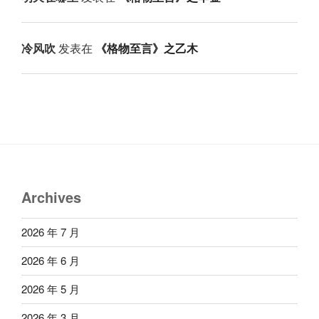
冷风吹
发表在
《格物至言》之乙木
Archives
2026 年 7 月
2026 年 6 月
2026 年 5 月
2026 年 3 月