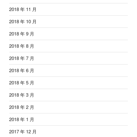
2018 年 11 月
2018 年 10 月
2018 年 9 月
2018 年 8 月
2018 年 7 月
2018 年 6 月
2018 年 5 月
2018 年 3 月
2018 年 2 月
2018 年 1 月
2017 年 12 月