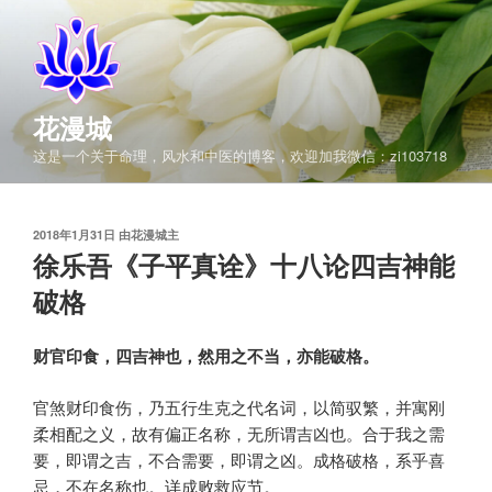
跳
至
内
容
花漫城
这是一个关于命理，风水和中医的博客，欢迎加我微信：zi103718
发
2018年1月31日
由
花漫城主
布
徐乐吾《子平真诠》十八论四吉神能
于
破格
财官印食，四吉神也，然用之不当，亦能破格。
官煞财印食伤，乃五行生克之代名词，以简驭繁，并寓刚
柔相配之义，故有偏正名称，无所谓吉凶也。合于我之需
要，即谓之吉，不合需要，即谓之凶。成格破格，系乎喜
忌，不在名称也。详成败救应节。