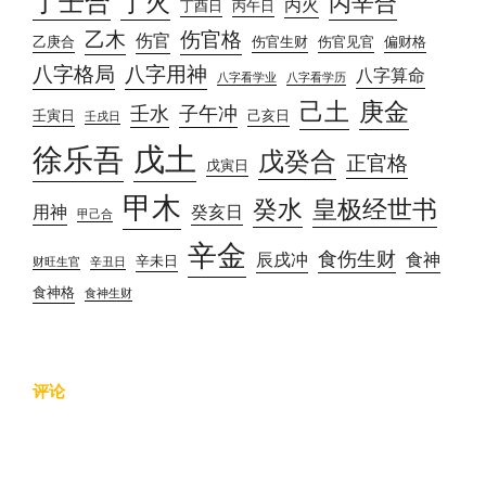
丁火
丙辛合
丙火
丁酉日
丙午日
乙木
伤官格
伤官
乙庚合
伤官生财
伤官见官
偏财格
八字格局
八字用神
八字算命
八字看学业
八字看学历
己土
庚金
壬水
子午冲
壬寅日
己亥日
壬戌日
戊土
徐乐吾
戊癸合
正官格
戊寅日
甲木
癸水
皇极经世书
用神
癸亥日
甲己合
辛金
食伤生财
辰戌冲
食神
辛未日
财旺生官
辛丑日
食神格
食神生财
评论