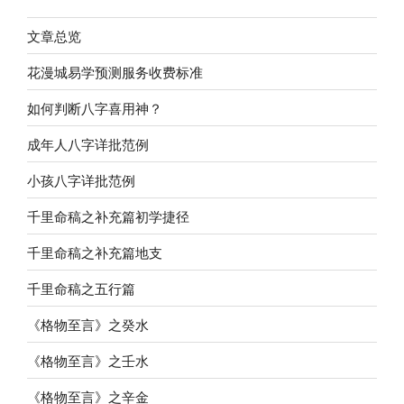
文章总览
花漫城易学预测服务收费标准
如何判断八字喜用神？
成年人八字详批范例
小孩八字详批范例
千里命稿之补充篇初学捷径
千里命稿之补充篇地支
千里命稿之五行篇
《格物至言》之癸水
《格物至言》之壬水
《格物至言》之辛金