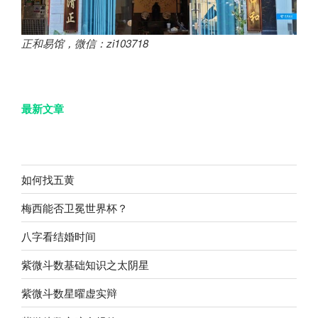
正和易馆，微信：zi103718
最新文章
如何找五黄
梅西能否卫冕世界杯？
八字看结婚时间
紫微斗数基础知识之太阴星
紫微斗数星曜虚实辩