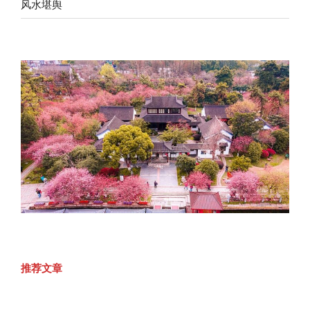
风水堪舆
推荐文章