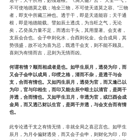
不可使地德莫之载；地全三物，不可使天道莫之容。”三物
者，即支中所藏三神也。透于干，即是天道能容；天干通
根，即是地德能载。譬如辰土透戊，为当旺之气，无论
矣，乙癸虽力量不足，而透出干头，其用显著。会支者，
支辰会合也。会子申则化水，合酉则化金。会合成局，其
势强盛，故不论为喜为忌，既透干会支，则不能不顾及。
喜则为有情而吉，忌则为无情而凶。
何谓有情？顺而相成者是也。如甲生辰月，透癸为印，而
又会子会申以成局，印绶之格，清而不杂，是透干与会
支，合而有情也。又如丙生辰月，透癸为官，而又逢己以
为印，官与印相生，而印又能去辰中暗土以清官，是两干
并透，合而情也。又如甲生丑月，辛透为官，或巳酉会成
金局，而又透己财以生官，是两干并透，与会支合而有情
也。
此专论透干支之有情无情，非就全局之喜忌言也。如甲生
辰月，为月令偏财透癸，而又会子会申，则财化为印，印