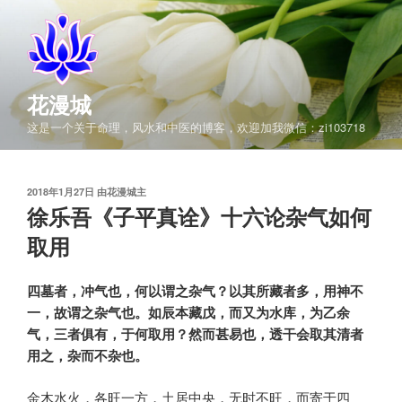
跳
至
内
容
花漫城
这是一个关于命理，风水和中医的博客，欢迎加我微信：zi103718
发
2018年1月27日
由
花漫城主
布
徐乐吾《子平真诠》十六论杂气如何
于
取用
四墓者，冲气也，何以谓之杂气？以其所藏者多，用神不
一，故谓之杂气也。如辰本藏戊，而又为水库，为乙余
气，三者俱有，于何取用？然而甚易也，透干会取其清者
用之，杂而不杂也。
金木水火，各旺一方，土居中央，无时不旺，而寄于四