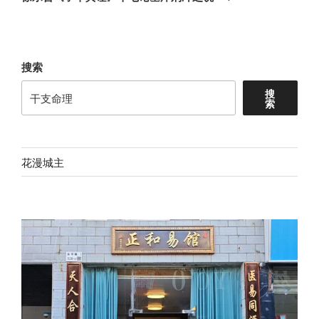
篇
文
章
搜索
搜
索
花漫城主