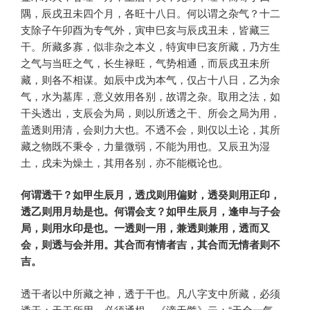
隅，辰戌丑未四个月，各旺十八日。何以谓之杂气？十二
支除子午卯酉为专气外，寅申巳亥与辰戌丑未，皆藏三
干。所藏多寡，似非杂之本义，特寅申巳亥所藏，乃方生
之气与当旺之气，长生禄旺，气势相通，而辰戌丑未所
藏，则各不相谋。如辰中戊为本气，仅占十八日，乙为余
气，水为墓库，意义效用各别，故谓之杂。取用之法，如
干头透出，支辰会为局，则以所透之干、所会之局为用，
盖透则用清，会则力大也。不透不会，则仅以土论，其所
藏之物既不秉令，力量微弱，不能为用也。又辰丑为湿
土，戌未为燥土，其用各别，亦不能概论也。
何谓透干？如甲生辰月，透戊则用偏财，透癸则用正印，
透乙则用月劫是也。何谓会支？如甲生辰月，逢申与子会
局，则用水印是也。一透则一用，兼透则兼用，透而又
会，则透与会并用。其合而有情者吉，其合而无情者则不
吉。
透干者以中所藏之神，透于干也。凡八字支中所藏，必须
透干；天干所用，必须通根。《滴天髓》云：“天全一气，