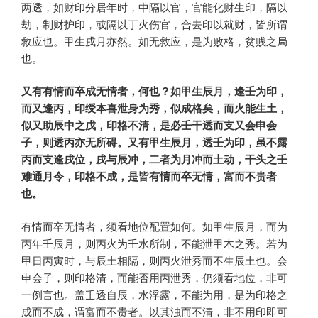
两透，如财印分居年时，中隔以官，官能化财生印，隔以
劫，制财护印，或隔以丁火伤官，合去印以就财，皆所谓
救应也。甲生戌月亦然。如无救应，是为败格，贫贱之局
也。
又有有情而卒成无情者，何也？如甲生辰月，逢壬为印，
而又逢丙，印绶本喜泄身为秀，似成格矣，而火能生土，
似又助辰中之戊，印格不清，是必壬干透而支又会申会
子，则透丙亦无所碍。又有甲生辰月，透壬为印，虽不露
丙而支逢戌位，戌与辰冲，二者为月冲而土动，干头之壬
难通月令，印格不成，是皆有情而卒无情，富而不贵者
也。
有情而卒无情者，须看地位配置如何。如甲生辰月，而为
丙年壬辰月，则丙火为壬水所制，不能泄甲木之秀。若为
甲日丙寅时，与辰土相隔，则丙火泄秀而不生辰土也。会
申会子，则印格清，而能否用丙泄秀，仍须看地位，非可
一例言也。盖壬透自辰，水浮露，不能为用，是为印格之
成而不成，谓富而不贵者。以其浊而不清，非不用印即可