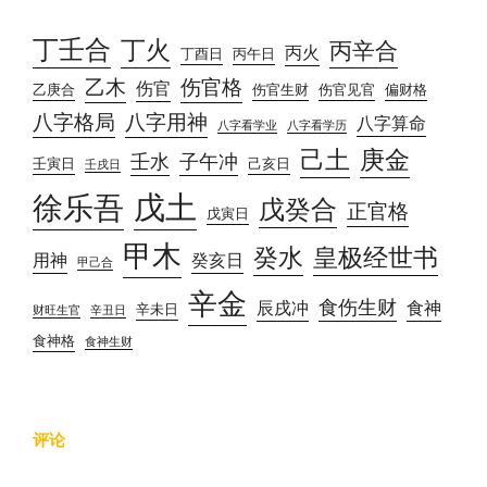
丁壬合
丁火
丙辛合
丙火
丁酉日
丙午日
乙木
伤官格
伤官
乙庚合
伤官生财
伤官见官
偏财格
八字格局
八字用神
八字算命
八字看学业
八字看学历
己土
庚金
壬水
子午冲
壬寅日
己亥日
壬戌日
戊土
徐乐吾
戊癸合
正官格
戊寅日
甲木
癸水
皇极经世书
用神
癸亥日
甲己合
辛金
食伤生财
辰戌冲
食神
辛未日
财旺生官
辛丑日
食神格
食神生财
评论