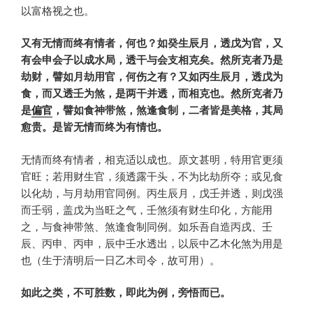
以富格视之也。
又有无情而终有情者，何也？如癸生辰月，透戊为官，又
有会申会子以成水局，透干与会支相克矣。然所克者乃是
劫财，譬如月劫用官，何伤之有？又如丙生辰月，透戊为
食，而又透壬为煞，是两干并透，而相克也。然所克者乃
是
偏官
，譬如食神带煞，煞逢食制，二者皆是美格，其局
愈贵。是皆无情而终为有情也。
无情而终有情者，相克适以成也。原文甚明，特用官更须
官旺；若用财生官，须透露干头，不为比劫所夺；或见食
以化劫，与月劫用官同例。丙生辰月，戊壬并透，则戊强
而壬弱，盖戊为当旺之气，壬煞须有财生印化，方能用
之，与食神带煞、煞逢食制同例。如乐吾自造丙戌、壬
辰、丙申、丙申，辰中壬水透出，以辰中乙木化煞为用是
也（生于清明后一日乙木司令，故可用）。
如此之类，不可胜数，即此为例，旁悟而已。