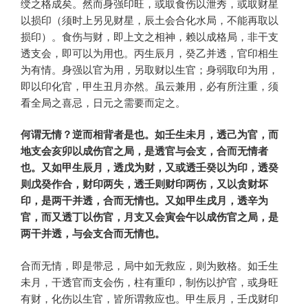
绶之格成矣。然而身强印旺，或取食伤以泄秀，或取财星
以损印（须时上另见财星，辰土会合化水局，不能再取以
损印）。食伤与财，即上文之相神，赖以成格局，非干支
透支会，即可以为用也。丙生辰月，癸乙并透，官印相生
为有情。身强以官为用，另取财以生官；身弱取印为用，
即以印化官，甲生丑月亦然。虽云兼用，必有所注重，须
看全局之喜忌，日元之需要而定之。
何谓无情？逆而相背者是也。如壬生未月，透己为官，而
地支会亥卯以成伤官之局，是透官与会支，合而无情者
也。又如甲生辰月，透戊为财，又或透壬癸以为印，透癸
则戊癸作合，财印两失，透壬则财印两伤，又以贪财坏
印，是两干并透，合而无情也。又如甲生戌月，透辛为
官，而又透丁以伤官，月支又会寅会午以成伤官之局，是
两干并透，与会支合而无情也。
合而无情，即是带忌，局中如无救应，则为败格。如壬生
未月，干透官而支会伤，柱有重印，制伤以护官，或身旺
有财，化伤以生官，皆所谓救应也。甲生辰月，壬戊财印