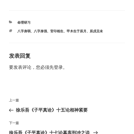
分
命理研习
类
标
八字身弱
、
八字身强
、
官印相生
、
甲木生于辰月
、
辰戌丑未
签
发表回复
要发表评论，您必须先
登录
。
文
上
上一篇
章
一
徐乐吾《子平真诠》十五论相神紧要
导
篇
航
文
下
下一篇
章
一
徐乐吾《子平真诠》十七论墓库刑冲之说