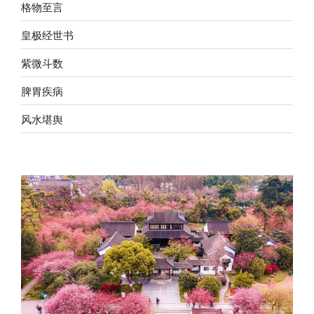
格物至言
皇极经世书
紫微斗数
脾胃疾病
风水堪舆