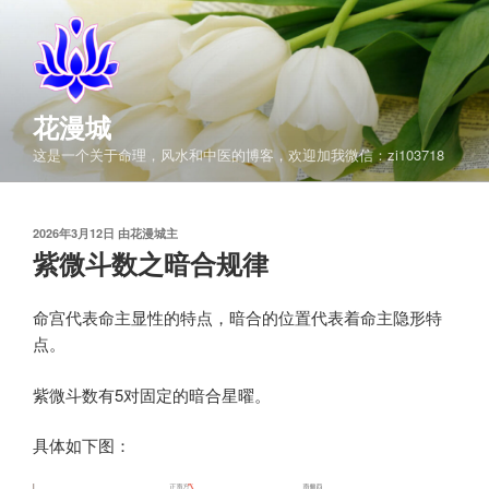
跳
至
内
容
花漫城
这是一个关于命理，风水和中医的博客，欢迎加我微信：zi103718
发
2026年3月12日
由
花漫城主
布
紫微斗数之暗合规律
于
命宫代表命主显性的特点，暗合的位置代表着命主隐形特
点。
紫微斗数有5对固定的暗合星曜。
具体如下图：