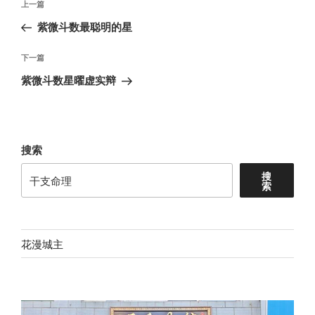
上
上一篇
章
一
紫微斗数最聪明的星
导
篇
航
文
下
下一篇
章
一
紫微斗数星曜虚实辩
篇
文
章
搜索
搜
索
花漫城主