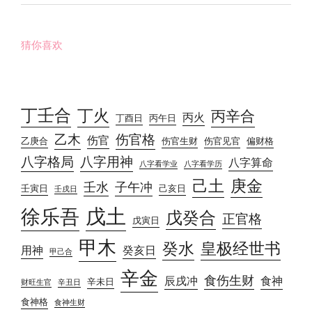
猜你喜欢
丁壬合
丁火
丙辛合
丙火
丁酉日
丙午日
乙木
伤官格
伤官
乙庚合
伤官生财
伤官见官
偏财格
八字格局
八字用神
八字算命
八字看学业
八字看学历
己土
庚金
壬水
子午冲
壬寅日
己亥日
壬戌日
戊土
徐乐吾
戊癸合
正官格
戊寅日
甲木
癸水
皇极经世书
用神
癸亥日
甲己合
辛金
食伤生财
辰戌冲
食神
辛未日
财旺生官
辛丑日
食神格
食神生财