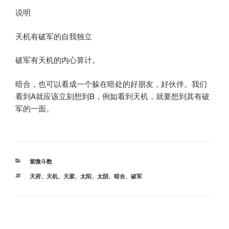
说明
天机有破军的自我独立
破军有天机的内心算计。
暗合，也可以看成一个躲在暗处的好朋友，好伙伴。我们
看到A就应该立刻想到B，例如看到天机，就要想到其有破
军的一面。
分
紫微斗数
类
标
天府
、
天机
、
天梁
、
太阳
、
太阴
、
暗合
、
破军
签
文