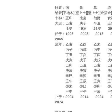
旺衰：病 死 墓 
纳音[平地木][壁上土][壁上土][金箔金]
十神：正印 比肩 劫财
大运：己亥 庚子 辛丑
9岁 19岁 29岁 39
始于：1995 2005 2015 
2065
流年：乙亥 乙酉 乙未 
丙子 丙戌 丙申 丙
丁丑 丁亥 丁酉 丁
戊寅 戊子 戊戌 戊
己卯 己丑 己亥 己
庚辰 庚寅 庚子 庚
辛巳 辛卯 辛丑 辛
壬午 壬辰 壬寅 壬
癸未 癸巳 癸卯 癸
甲申 甲午 甲辰 甲
止于：2004 2014 2024 
2074