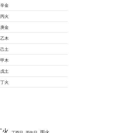
之辛金
之丙火
之庚金
之乙木
之己土
之甲木
之戊土
之丁火
丁火
丙火
丁酉日
丙午日