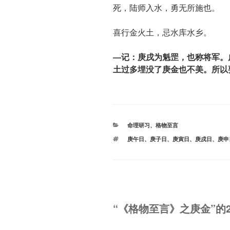
死，陆师入水，勇无所施也。
喜行金火土，忌水库水乡。
—记：庚戌为魁罡，也称将军。
土过多埋没了庚金也不美。所以
分
命理研习
、
格物至言
类
标
庚午日
、
庚子日
、
庚寅日
、
庚戌日
、
庚申
签
“《格物至言》之庚金”的