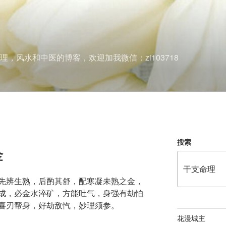
理，风水和中医的博客，欢迎加我微信：zi103718
搜索
金
先辨生熟，后酌其舒，配寒凝未熟之金，
成，必金水淬矿，方能吐气，身强有劫怕
喜刃帮身，好劫敌忾，妙理须参。
花漫城主