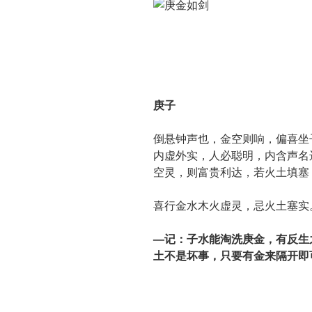
庚子
倒悬钟声也，金空则响，偏喜坐
内虚外实，人必聪明，内含声名
空灵，则富贵利达，若火土填塞
喜行金水木火虚灵，忌火土塞实
—记：子水能淘洗庚金，有反生
土不是坏事，只要有金来隔开即