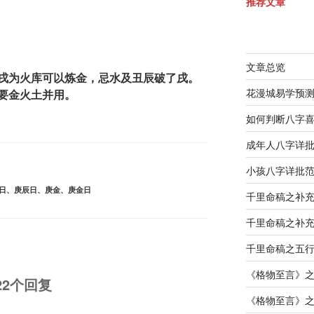
推荐文章
文章总览
戌为火库可以炼金，忌水及丑辰破了戌。
花漫城易学预
要金火土并用。
如何判断八字
成年人八字详
小孩八字详批
日
、
庚辰日
、
庚金
、
庚金日
千里命稿之补
千里命稿之补
千里命稿之五
《格物至言》
22个回复
《格物至言》