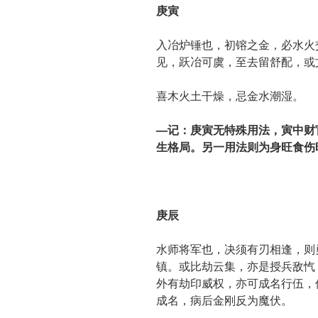
庚寅
入冶炉锤也，初镕之金，必水火
见，跃冶可虞，至去留舒配，或
喜木火土干燥，忌金水潮湿。
—记：庚寅无特殊用法，寅中财
生格局。另一用法则为身旺食伤
庚辰
水师将军也，决须有刃相逢，则
镇。或比劫云集，亦是授兵敌忾
外有劫印威权，亦可成名行伍，
成名，病后金刚反为魔伏。