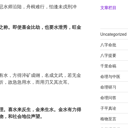
忌水师沿陆，舟楫难行，怕逢未戌刑冲
文章栏目
之称。即使喜金比劫，也要水泄秀，旺金
Uncategorized
八字命批
八字提要
千里命稿
有水，方得淬矿成铏，名成文武，若无金
命理与中医
折，故急急用水，而用刃又其次耳。
命理研习
命理问答
子平真诠
理。喜水来反生，金来生水。金水有力得
物，和社会地位声望。
格物至言