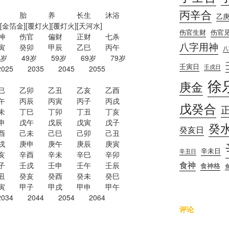
丙辛合
绝 胎 养 长生 沐浴
乙
[金箔金][覆灯火][覆灯火][天河水]
伤官生财
伤官
 食神 伤官 偏财 正财 七杀
八字用神
 壬寅 癸卯 甲辰 乙巳 丙午
八
岁 49岁 59岁 69岁 79岁
壬寅日
壬戌日
2025 2035 2045 2055
徐
庚金
乙巳 乙卯 乙丑 乙亥 乙酉
午 丙辰 丙寅 丙子 丙戌
戊癸合
未 丁巳 丁卯 丁丑 丁亥
申 戊午 戊辰 戊寅 戊子
癸
癸亥日
酉 己未 己巳 己卯 己丑
戌 庚申 庚午 庚辰 庚寅
辛未日
辛丑日
亥 辛酉 辛未 辛巳 辛卯
食神
子 壬戌 壬申 壬午 壬辰
食神格
丑 癸亥 癸酉 癸未 癸巳
寅 甲子 甲戌 甲申 甲午
2034 2044 2054 2064
评论