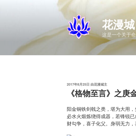
跳
至
内
花漫城
容
这是一个关于命
发
2017年8月25日
由
花漫城主
布
《格物至言》之庚
于
阳金铜铁剑戟之类，堪为大用，
必水火煅炼绕得成器，若锋锐已
财勾争，喜子化父。身弱无力，