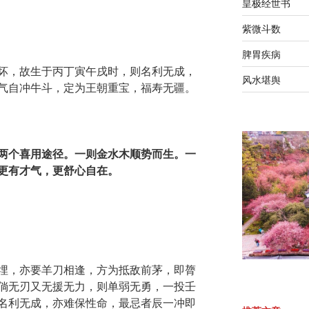
皇极经世书
紫微斗数
脾胃疾病
坏，故生于丙丁寅午戌时，则名利无成，
风水堪舆
气自冲牛斗，定为王朝重宝，福寿无疆。
两个喜用途径。一则金水木顺势而生。一
更有才气，更舒心自在。
埋，亦要羊刀相逢，方为抵敌前茅，即膂
倘无刃又无援无力，则单弱无勇，一投壬
名利无成，亦难保性命，最忌者辰一冲即