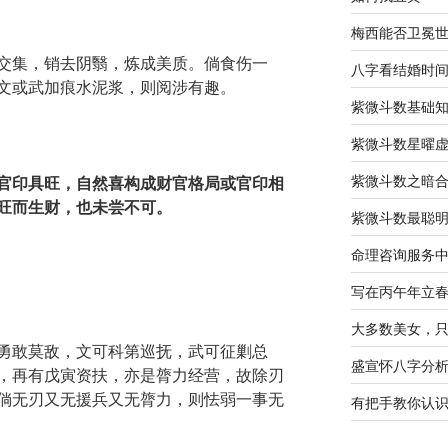
梅西能否卫冕
交集，销去阴翳，炼成美质。倘食伤一
八字看结婚时
文或武加痕水泥浆，则阅涉有趣。
紫微斗数基础
紫微斗数星曜
紫微斗数之暗
官印具旺，自然喜构成财官格局或官印相
旺而生财，也未尝不可。
紫微斗数最聪
命理咨询服务
写在丙午年立
大多数美女，
勇敢莫敌，文可科第巡抚，武可征剿总
盛宣怀八字分
，再有戊寅资扶，亦是膂力经营，故除刃
倘无刃又无援兵又无膂力，则怯弱一事无
有把手教你认