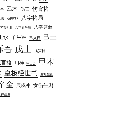
乙木
伤官格
伤官
庚合
八字格局
见官
偏财格
八字算命
字看学业
八字看学历
己土
壬水
子午冲
己亥日
戊土
乐吾
戊寅日
甲木
正官格
用神
甲己合
水
皇极经世书
财旺生官
辛金
食伤生财
辰戌冲
食神生财