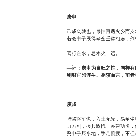
庚申
己成剑戟也，最怕再遇火乡而支
若会申子辰得辛金壬癸相凑，剑
喜行金水，忌木火土运。
—记：庚申为自旺之柱，同样有
则财官印连生。相较而言，前者
庚戌
陆路将军也，入土无光，易至尘
力方刚，援兵敌忾，亦建功名，
癸申子辰水地，手足俱疲，不但