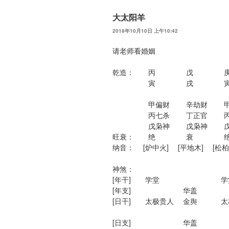
大太阳羊
2018年10月10日 上午10:42
请老师看婚姻
乾造： 丙 戊 
寅 戌 
甲偏财 辛劫财 甲
丙七杀 丁正官 丙
戊枭神 戊枭神 戊
旺衰： 绝 
纳音： [炉中火] [平地木] [松
神煞：
[年干] 学
[年支]
[日干] 太极贵人 金舆 太
流
[日支]