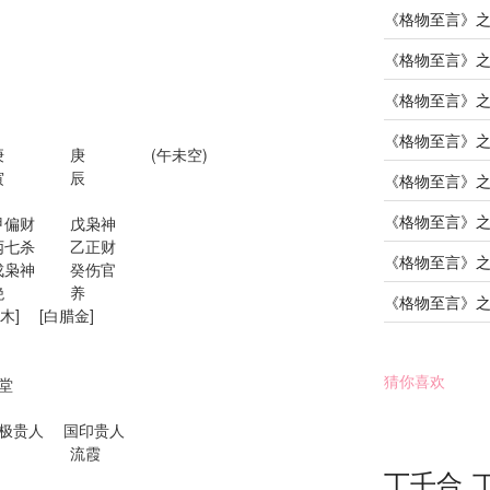
《格物至言》
《格物至言》
《格物至言》
《格物至言》
庚 庚 (午未空)
寅 辰
《格物至言》
《格物至言》
偏财 戊枭神
七杀 乙正财
《格物至言》
枭神 癸伤官
衰 绝 养
《格物至言》
柏木] [白腊金]
猜你喜欢
堂 学堂
 华盖
极贵人 国印贵人
霞
丁壬合
 华盖