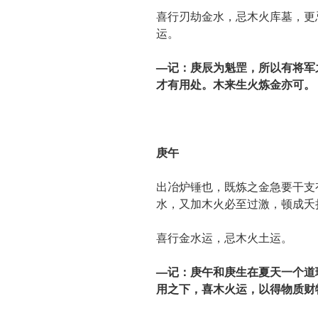
喜行刃劫金水，忌木火库墓，更
运。
—记：庚辰为魁罡，所以有将军
才有用处。木来生火炼金亦可。
庚午
出冶炉锤也，既炼之金急要干支
水，又加木火必至过激，顿成夭
喜行金水运，忌木火土运。
—记：庚午和庚生在夏天一个道
用之下，喜木火运，以得物质财