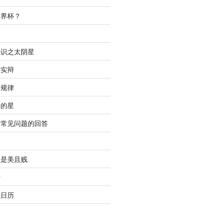
世界杯？
间
知识之太阴星
虚实辩
合规律
明的星
中常见问题的回答
春
只是美且贱
析
识日历