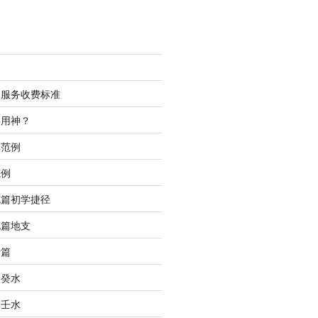
测服务收费标准
喜用神？
批范例
范例
充篇初学捷径
充篇地支
行篇
之癸水
之壬水