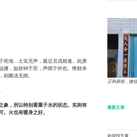
子死地，土实无声，最忌丑戌相逢。此庚
远播，如鼓钟于宫，声闻于外也。惟财杀
，则阖淡无闻。
正和易馆，微信：z
。
之象，所以特别看重子水的状态。实则有
最新文章
可。火也有暖身之好。
如何找五黄