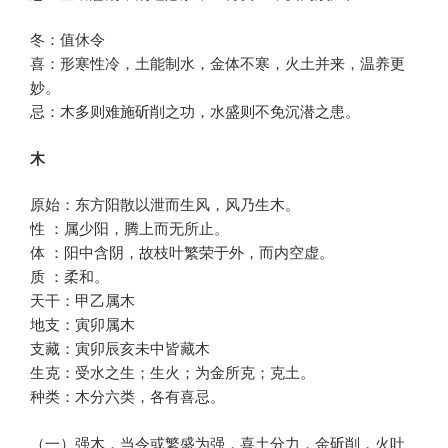
冬：值休令
喜：形寒性冷，土能制水，金体不寒，火土并来，温养更
妙。
忌：木多则难施斫削之功，水盛则不免沉潜之患。
木
原始：东方阳散以泄而生风，风乃生木。
性 ：属少阳，腾上而无所止。
体 ：阳中含阴，故枝叶繁荣于外，而内空虚。
质 ：柔和。
天干：甲乙属木
地支：寅卯属木
支藏：寅卯辰亥未中皆藏木
生克：受水之生；生火；为金所克；克土。
种类：木分六类，各有喜忌。
（一）强木，当令或繁盛为强，喜土分力，金斫削，火吐