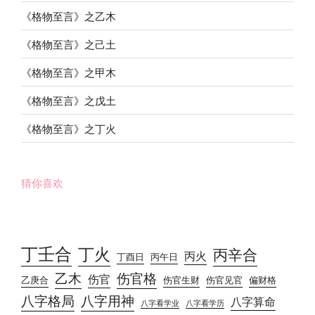
《格物至言》之乙木
《格物至言》之己土
《格物至言》之甲木
《格物至言》之戊土
《格物至言》之丁火
猜你喜欢
丁壬合
丁火
丙辛合
丙火
丁酉日
丙午日
乙木
伤官格
伤官
乙庚合
伤官生财
伤官见官
偏财格
八字格局
八字用神
八字算命
八字看学业
八字看学历