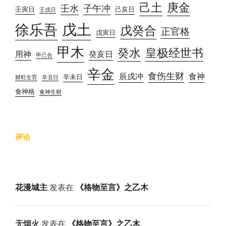
己土
庚金
壬水
子午冲
壬寅日
己亥日
壬戌日
戊土
徐乐吾
戊癸合
正官格
戊寅日
甲木
癸水
皇极经世书
用神
癸亥日
甲己合
辛金
食伤生财
辰戌冲
食神
辛未日
财旺生官
辛丑日
食神格
食神生财
评论
花漫城主
发表在
《格物至言》之乙木
无烟火
发表在
《格物至言》之乙木