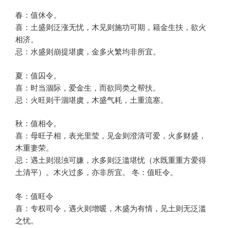
春：值休令。
喜：土盛则泛涨无忧，木见则施功可期，籍金生扶，欲火
相济。
忌：水盛则崩提堪虞，金多火繁均非所宜。
夏：值囚令。
喜：时当涸际，爱金生，而欲同类之帮扶。
忌：火旺则干涸堪虞，木盛气耗，土重流塞。
秋：值相令。
喜：母旺子相，表光里莹，见金则澄清可爱，火多财盛，
木重妻荣。
忌：遇土则混浊可嫌，水多则泛滥堪忧（水既重重方爱得
土清平）。木火过多，亦非所宜。 冬：值旺令。
冬：值旺令
喜：专权司令，遇火则增暖，木盛为有情，见土则无泛滥
之忧。