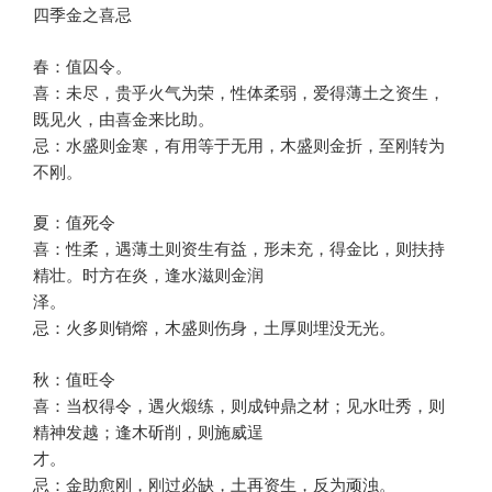
四季金之喜忌
春：值囚令。
喜：未尽，贵乎火气为荣，性体柔弱，爱得薄土之资生，
既见火，由喜金来比助。
忌：水盛则金寒，有用等于无用，木盛则金折，至刚转为
不刚。
夏：值死令
喜：性柔，遇薄土则资生有益，形未充，得金比，则扶持
精壮。时方在炎，逢水滋则金润
泽。
忌：火多则销熔，木盛则伤身，土厚则埋没无光。
秋：值旺令
喜：当权得令，遇火煅练，则成钟鼎之材；见水吐秀，则
精神发越；逢木斫削，则施威逞
才。
忌：金助愈刚，刚过必缺，土再资生，反为顽浊。