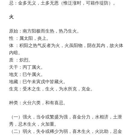
忌：金多无义，土多无恩（惟泛涨时，可籍作堤防）。
火
原始：南方阳极而生热，热乃生火。
性 ：属太阳，炎上。
体 ：积阳之热气反者为火，火虽阳物，阴在其内，故火体
内暗。
质 ：炽烈。
天干：丙丁属火。
地支：巳午属火。
地藏：巳午未寅戌中皆藏火。
生克：受木之生，生火，为水所克，克金。
种类：火分六类，和有喜忌。
（一）强火，当令或繁盛为强，喜金分力，水相济，土泄
秀，忌木生火，火加重。
（二）弱火，失令或稀少为弱，喜木生火，火比助，忌金