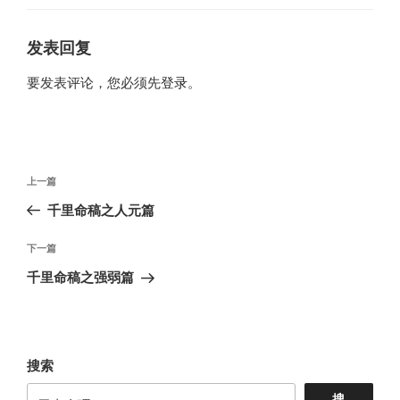
发表回复
要发表评论，您必须先
登录
。
文
上
上一篇
章
一
千里命稿之人元篇
导
篇
航
文
下
下一篇
章
一
千里命稿之强弱篇
篇
文
章
搜索
搜