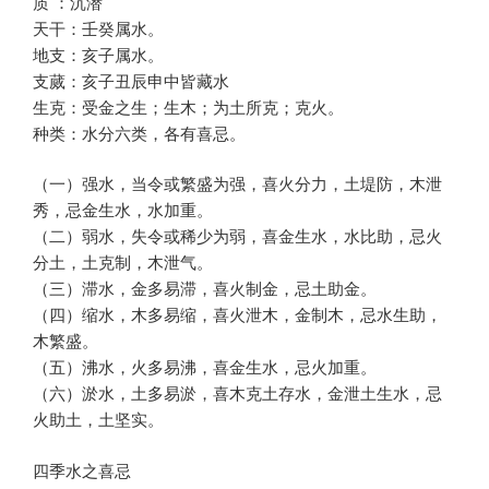
质 ：沉潜
天干：壬癸属水。
地支：亥子属水。
支蒇：亥子丑辰申中皆藏水
生克：受金之生；生木；为土所克；克火。
种类：水分六类，各有喜忌。
（一）强水，当令或繁盛为强，喜火分力，土堤防，木泄
秀，忌金生水，水加重。
（二）弱水，失令或稀少为弱，喜金生水，水比助，忌火
分土，土克制，木泄气。
（三）滞水，金多易滞，喜火制金，忌土助金。
（四）缩水，木多易缩，喜火泄木，金制木，忌水生助，
木繁盛。
（五）沸水，火多易沸，喜金生水，忌火加重。
（六）淤水，土多易淤，喜木克土存水，金泄土生水，忌
火助土，土坚实。
四季水之喜忌