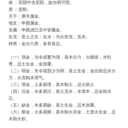
体 ：至阴中含至阳，故光明可照。
质 ：坚刚。
天干：庚辛属金。
地支：申酉属金。
支藏：申酉戌巳丑中皆藏金。
生克：受土之生；生水；为火所克；克木。
种类：金分六类，各有喜忌。
（一）强金，当令或繁为强，喜木分力，火煅练，水吐
秀，忌土生金，金加重。
（二）弱金，失令或頹少为弱，喜土生金，金比助忌水分
力，火克制水泄气。
（三）埋金，土多易埋，喜木制土，忌火助土
（四）沉金，水多易沉，喜土克水，水泄木，忌金助水
泛。
（五）缺金，木多易缺，喜土生金，忌木加重。
（六）熔金，火多易熔，喜水制火存金，土泄火生金，忌
木助火炽。