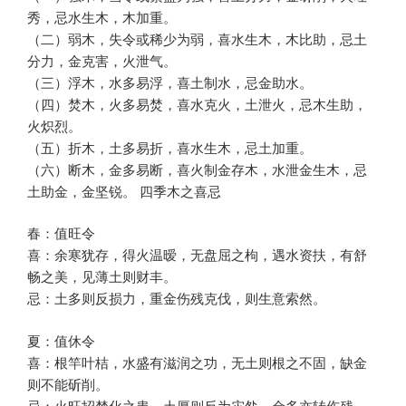
秀，忌水生木，木加重。
（二）弱木，失令或稀少为弱，喜水生木，木比助，忌土
分力，金克害，火泄气。
（三）浮木，水多易浮，喜土制水，忌金助水。
（四）焚木，火多易焚，喜水克火，土泄火，忌木生助，
火炽烈。
（五）折木，土多易折，喜水生木，忌土加重。
（六）断木，金多易断，喜火制金存木，水泄金生木，忌
土助金，金坚锐。 四季木之喜忌
春：值旺令
喜：余寒犹存，得火温暧，无盘屈之枸，遇水资扶，有舒
畅之美，见薄土则财丰。
忌：土多则反损力，重金伤残克伐，则生意索然。
夏：值休令
喜：根竿叶桔，水盛有滋润之功，无土则根之不固，缺金
则不能斫削。
忌：火旺招焚化之患，土厚则反为灾咎，金多亦转伤残，