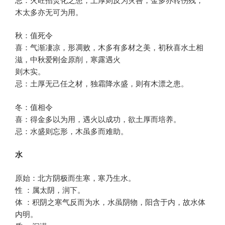
木太多亦无可为用。
秋：值死令
喜：气渐凄凉，形凋败，木多有多材之美，初秋喜水土相
滋，中秋爱刚金原削，寒露遇火
则木实。
忌：土厚无己任之材，独霜降水盛，则有木漂之患。
冬：值相令
喜：得金多以为用，遇火以成功，欲土厚而培养。
忌：水盛则忘形，木虽多而难助。
水
原始：北方阴极而生寒，寒乃生水。
性 ：属太阴，润下。
体 ：积阴之寒气反而为水，水虽阴物，阳含于内，故水体
内明。