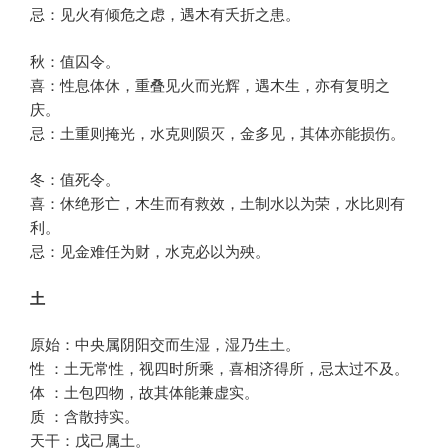
忌：见火有倾危之虑，遇木有夭折之患。
秋：值囚令。
喜：性息体休，重叠见火而光辉，遇木生，亦有复明之
庆。
忌：土重则掩光，水克则陨灭，金多见，其体亦能损伤。
冬：值死令。
喜：休绝形亡，木生而有救效，土制水以为荣，水比则有
利。
忌：见金难任为财，水克必以为殃。
土
原始：中央属阴阳交而生湿，湿乃生土。
性 ：土无常性，视四时所乘，喜相济得所，忌太过不及。
体 ：土包四物，故其体能兼虚实。
质 ：含散持实。
天干：戊己属土。