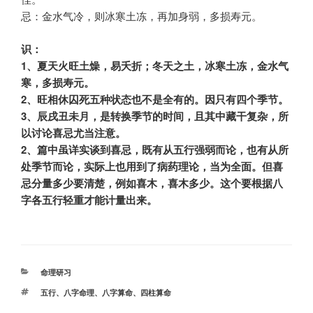
忌：金水气冷，则冰寒土冻，再加身弱，多损寿元。
识：
1、夏天火旺土燥，易夭折；冬天之土，冰寒土冻，金水气
寒，多损寿元。
2、旺相休囚死五种状态也不是全有的。因只有四个季节。
3、辰戌丑未月，是转换季节的时间，且其中藏干复杂，所
以讨论喜忌尤当注意。
2、篇中虽详实谈到喜忌，既有从五行强弱而论，也有从所
处季节而论，实际上也用到了病药理论，当为全面。但喜
忌分量多少要清楚，例如喜木，喜木多少。这个要根据八
字各五行轻重才能计量出来。
分
命理研习
类
标
五行
、
八字命理
、
八字算命
、
四柱算命
签