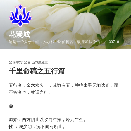
跳
至
内
容
花漫城
这是一个关于命理，风水和中医的博客，欢迎加我微信：zi103718
发
2016年7月20日
由
花漫城主
布
千里命稿之五行篇
于
五行者，金木水火土，其数有五，并往来乎天地这间，而
不穷者也，故谓之行。
金
原始：西方阴止以收而生燥，燥乃生金。
性 ：属少阴，沉下而有所止。