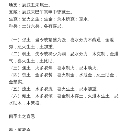
地支：辰戌丑未属土。
支藏：辰戌未巳午寅申中皆藏土。
生克：受火之生；生金；为木所克；克水。
种类：土分六类，各有喜忌。
（一）强土，当令或繁盛为强，喜水分力木疏通，金泄
秀，忌火生土，土加重。
（二）弱土，失令或稀少为弱，忌水分力，木克制，金泄
气，喜火生土，土比助。
（三）焦土，火多易焦，喜水制火，忌木助火。
（四）焚土，金多易焚，喜火制金，水泄金，忌土助金，
金坚实。
（五）流土，水多易流，喜火生土，忌水加重。
（六）倾土，木多易倾，喜金制木存土，火泄木生土，忌
水助木，木繁盛。
四季土之喜忌
春：值死令