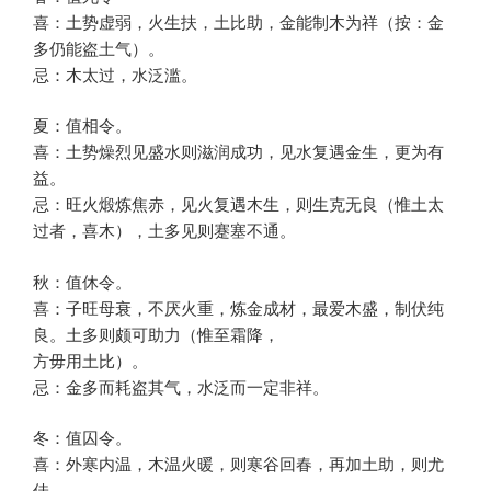
喜：土势虚弱，火生扶，土比助，金能制木为祥（按：金
多仍能盗土气）。
忌：木太过，水泛滥。
夏：值相令。
喜：土势燥烈见盛水则滋润成功，见水复遇金生，更为有
益。
忌：旺火煅炼焦赤，见火复遇木生，则生克无良（惟土太
过者，喜木），土多见则蹇塞不通。
秋：值休令。
喜：子旺母衰，不厌火重，炼金成材，最爱木盛，制伏纯
良。土多则颇可助力（惟至霜降，
方毋用土比）。
忌：金多而耗盗其气，水泛而一定非祥。
冬：值囚令。
喜：外寒内温，木温火暖，则寒谷回春，再加土助，则尤
佳。