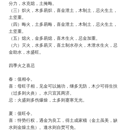
分力，水克熄，土掩晦。
（三）炽火，木多易炽，喜金泄土，木制土，忌火生土，
土坚重。
（四）晦火，土多易晦，喜金泄土，木制土，忌火生土，
土坚重。
（五）熄火，金多易熄，喜木生火，忌金加重。
（六）灭火，水多易灭，喜土制水存火，木泄水生火，忌
金助水，水盛旺。
四季火之喜忌
春：值相令。
喜：母旺子相，见金可以施功，继多无防，木少可得生扶
（过多则火炎）。水只宜其两济。
忌：火盛则多伤爆燥，土多则蹇寒无光。
夏：值旺令。
喜：恃势行权，遇金为良工，得土成家穑（金土虽美，缺
水则金燥土焦）。逢水则自焚可免。