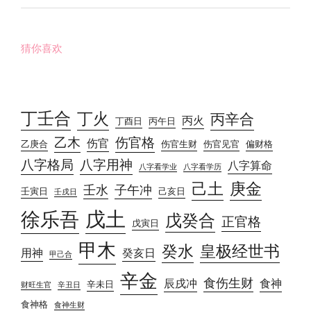
猜你喜欢
丁壬合
丁火
丙辛合
丙火
丁酉日
丙午日
乙木
伤官格
伤官
乙庚合
伤官生财
伤官见官
偏财格
八字格局
八字用神
八字算命
八字看学业
八字看学历
己土
庚金
壬水
子午冲
壬寅日
己亥日
壬戌日
戊土
徐乐吾
戊癸合
正官格
戊寅日
甲木
癸水
皇极经世书
用神
癸亥日
甲己合
辛金
食伤生财
辰戌冲
食神
辛未日
财旺生官
辛丑日
食神格
食神生财