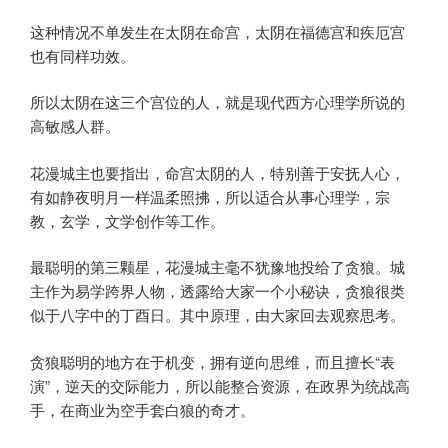
这种情况不单发生在太阴在命宫，太阴在福德宫和疾厄宫
也有同样功效。
所以太阴在这三个宫位的人，就是现代西方心理学所说的
高敏感人群。
花漫城主也要指出，命宫太阴的人，特别善于安抚人心，
有如静夜明月一样温柔照拂，所以适合从事心理学，宗
教，玄学，文学创作等工作。
最聪明的第三颗星，花漫城主毫不犹豫地投给了贪狼。城
主作为易学跨界人物，透露给大家一个小秘诀，贪狼很类
似于八字中的丁酉日。其中原理，由大家回去观察思考。
贪狼聪明的地方在于机变，拥有逆向思维，而且擅长“表
演”，逆天的交际能力，所以能整合资源，在政界为统战高
手，在商业为空手套白狼的奇才。