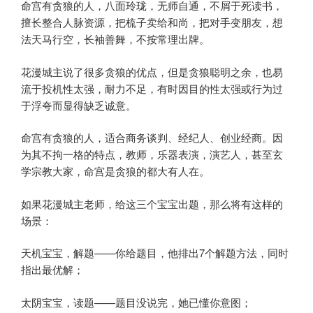
命宫有贪狼的人，八面玲珑，无师自通，不屑于死读书，
擅长整合人脉资源，把梳子卖给和尚，把对手变朋友，想
法天马行空，长袖善舞，不按常理出牌。
花漫城主说了很多贪狼的优点，但是贪狼聪明之余，也易
流于投机性太强，耐力不足，有时因目的性太强或行为过
于浮夸而显得缺乏诚意。
命宫有贪狼的人，适合商务谈判、经纪人、创业经商。因
为其不拘一格的特点，教师，乐器表演，演艺人，甚至玄
学宗教大家，命宫是贪狼的都大有人在。
如果花漫城主老师，给这三个宝宝出题，那么将有这样的
场景：
天机宝宝，解题——你给题目，他排出7个解题方法，同时
指出最优解；
太阴宝宝，读题——题目没说完，她已懂你意图；