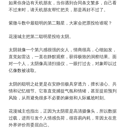
如果你身边有天机朋友，当你遇到合同条文繁多，自己看
不过来时，请天机朋友帮忙把关，那是再好不过了。
紫微斗数中最聪明的第二颗星，大家会把票投给谁呢？
花漫城主把第二聪明星投给太阴。
太阴就像一个第六感很强的女人，情商很高，心细如发，
直觉如雷达，一直在静默观察，获得极致的洞察结果。面
对一个人，太阴像高清扫描仪，一眼打过去，对象即以过
亿像数被读取。
太阴的聪明之处更是在安静但极具穿透力，擅长读心、共
情和记忆细节。它靠直觉捕捉气氛和情绪，甚至提前预判
风险，从而避免很多不必要的麻烦和人际尴尬时刻。
花漫城主也指出，正因为太阴星是高清摄像头，所以数据
过载，进而引发个人情感负荷，很容易内耗，常因太在意
外界评价而委屈自己。