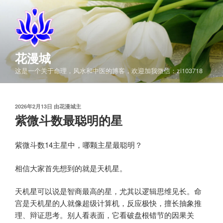
跳
至
内
容
花漫城
这是一个关于命理，风水和中医的博客，欢迎加我微信：zi103718
发
2026年2月13日
由
花漫城主
布
紫微斗数最聪明的星
于
紫微斗数14主星中，哪颗主星最聪明？
相信大家首先想到的就是天机星。
天机星可以说是智商最高的星，尤其以逻辑思维见长。命
宫是天机星的人就像超级计算机，反应极快，擅长抽象推
理、辩证思考。别人看表面，它看破盘根错节的因果关