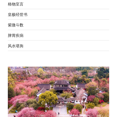
格物至言
皇极经世书
紫微斗数
脾胃疾病
风水堪舆