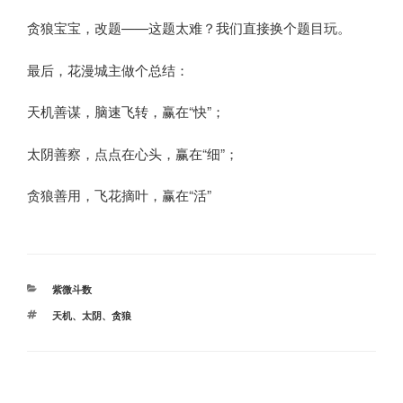
贪狼宝宝，改题——这题太难？我们直接换个题目玩。
最后，花漫城主做个总结：
天机善谋，脑速飞转，赢在“快”；
太阴善察，点点在心头，赢在“细”；
贪狼善用，飞花摘叶，赢在“活”
分
紫微斗数
类
标
天机
、
太阴
、
贪狼
签