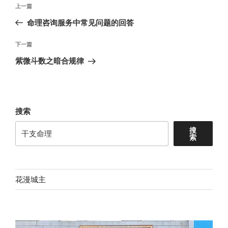
文
上
上一篇
章
一
命理咨询服务中常见问题的回答
导
篇
航
文
下
下一篇
章
一
紫微斗数之暗合规律
篇
文
章
搜索
搜
索
花漫城主