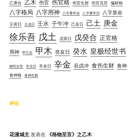
乙木
伤官格
伤官
乙庚合
伤官生财
伤官见官
偏财格
八字格局
八字用神
八字算命
八字看学业
八字看学历
己土
庚金
壬水
子午冲
壬寅日
己亥日
壬戌日
戊土
徐乐吾
戊癸合
正官格
戊寅日
甲木
癸水
皇极经世书
用神
癸亥日
甲己合
辛金
食伤生财
辰戌冲
食神
辛未日
财旺生官
辛丑日
食神格
食神生财
评论
花漫城主
发表在
《格物至言》之乙木