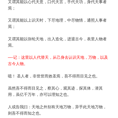
又谓其能以心代天意，口代天言，手代天功，身代天事者
焉；
又谓其能以上识天时，下尽地理，中尽物情，通照人事者
焉；
又谓其能以弥纶天地，出入造化，进退古今，表里人物者
焉。
—-记：这里以人代替天，从己身去认识天地，万物，以及
古今人物。
噫！ 圣人者，非世世而效圣焉，吾不得而目见之也。
虽然吾不得而目见之，察其心，观其迹，探其体，潜其
用，虽亿千万年，亦可以理知之也。
人或告我曰：天地之外别有天地万物，异乎此天地万物，
则吾不得而知之也。