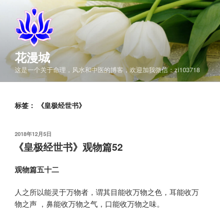
跳
至
内
容
花漫城
这是一个关于命理，风水和中医的博客，欢迎加我微信：zi103718
标签：
《皇极经世书》
发
2018年12月5日
布
《皇极经世书》观物篇52
于
观物篇五十二
人之所以能灵于万物者，谓其目能收万物之色，耳能收万
物之声 ，鼻能收万物之气，口能收万物之味。