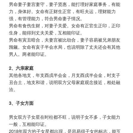
男命妻子妻宫妻守，妻子贤惠，能打理好家庭事务，有能
力，身体好。女命有正财生正官，有旺夫运，理财能力
强，有管理能力，符合男命妻子情况。
男命有食伤生财，对妻子关爱。女命有正官生正印，正印
生身，能得到丈夫关爱，互相能印证。
男命有寅丑暗合，夫妻宫被比劫合，妻子容易被兄弟朋友
觊觎。女命有亥子半会水局，也说明除了丈夫还会有其他
男人。两者能印证。
2、六亲家庭
其他各地支，年支酉戌半会金，月支酉戌半会金，时支子
丑合土，地支和谐，说明双方父母家庭观念接近，相处融
洽。
3、子女方面
男女双方子女星在时柱都不旺，说明子女不多，子女能力
一般，互相能印证。
2018年双方的子女星都出现，是容易得子女的标志，能互