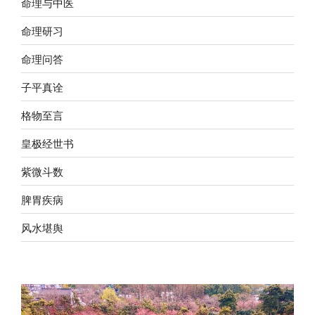
命理与中医
命理研习
命理问答
子平真诠
格物至言
皇极经世书
紫微斗数
脾胃疾病
风水堪舆