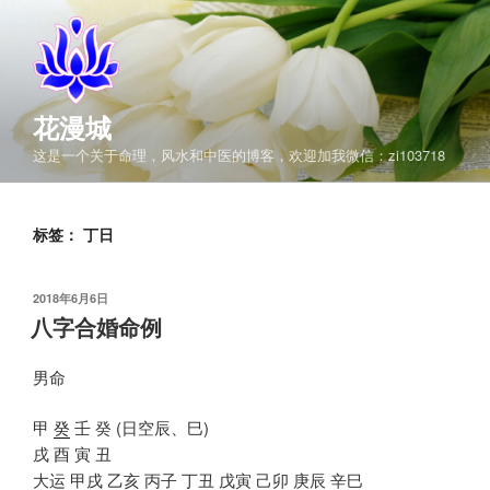
跳
至
内
容
花漫城
这是一个关于命理，风水和中医的博客，欢迎加我微信：zi103718
标签：
丁日
发
2018年6月6日
布
八字合婚命例
于
男命
甲
癸
壬 癸 (日空辰、巳)
戌 酉 寅 丑
大运 甲戌 乙亥 丙子 丁丑 戊寅 己卯 庚辰 辛巳