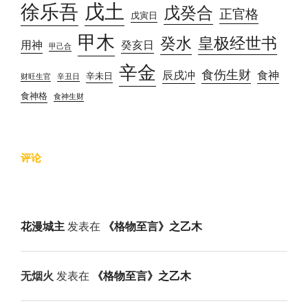
戊土
徐乐吾
戊癸合
正官格
戊寅日
甲木
癸水
皇极经世书
用神
癸亥日
甲己合
辛金
食伤生财
辰戌冲
食神
辛未日
财旺生官
辛丑日
食神格
食神生财
评论
花漫城主
发表在
《格物至言》之乙木
无烟火
发表在
《格物至言》之乙木