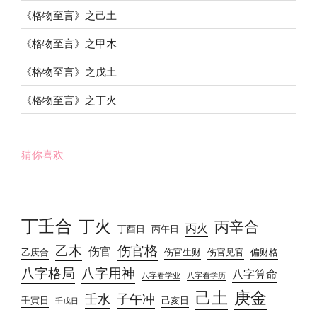
《格物至言》之己土
《格物至言》之甲木
《格物至言》之戊土
《格物至言》之丁火
猜你喜欢
丁壬合
丁火
丙辛合
丙火
丁酉日
丙午日
乙木
伤官格
伤官
乙庚合
伤官生财
伤官见官
偏财格
八字格局
八字用神
八字算命
八字看学业
八字看学历
己土
庚金
壬水
子午冲
壬寅日
己亥日
壬戌日