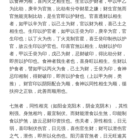
以食神为根，喜丙火之相生也。生官以护财者，甲以甲乙
为比劫，庚辛为官煞，比劫有分夺财星之嫌；财生官煞而
官煞能克制比劫，是生官即以护财也。官喜透财以相生
者，如甲以辛为官，以己土为财，官以财为根，喜己土之
相生也。生印以护官者，如甲以壬癸为印，庚辛为官，官
生印也；以丁火为伤，丁火克制官星，喜壬癸印制伤以护
官，故云生印以护官也。印喜官煞以相生，劫财以护印
者，甲以壬癸为印，戊己为财，忌财破印，得比劫分财，
即所以护印也。食神者我生者也，喜身旺以相生。生财以
护食者，譬如甲以丙火为食，己土为财，壬癸为印，食神
忌印相制，得财破印，即所以护食也（上以甲为例，类
推）。财官印以阴阳配合为顺，食神以同性相生为顺，循
扶抑之正轨，此善而顺用也。
七煞者 ，同性相克（如阳金克阳木，阴金克阴木），其性
刚强。身煞相均，最宜制伏。而财能泄食以生煞，印能制
食以护煞，故云忌财印资扶也。伤关者，异性相生，日元
弱，喜印制伏伤官，日元强，喜伤官生财；财可以泄伤官
之气，泄伤，即所以化伤也。阳刃喜官煞者，日元旺逾其