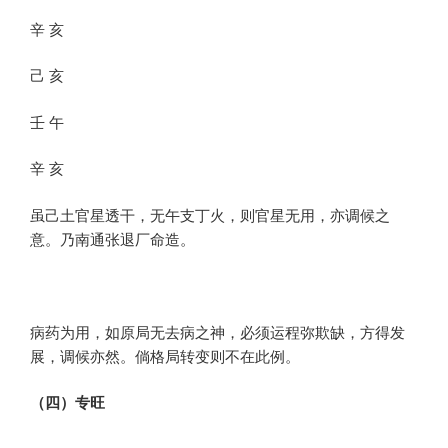
辛 亥
己 亥
壬 午
辛 亥
虽己土官星透干，无午支丁火，则官星无用，亦调候之
意。乃南通张退厂命造。
病药为用，如原局无去病之神，必须运程弥欺缺，方得发
展，调候亦然。倘格局转变则不在此例。
（四）专旺