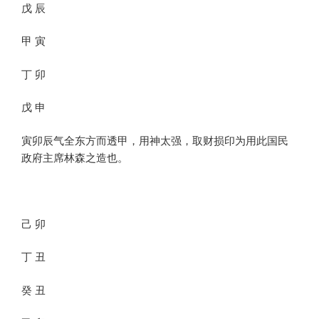
戊 辰
甲 寅
丁 卯
戊 申
寅卯辰气全东方而透甲，用神太强，取财损印为用此国民
政府主席林森之造也。
己 卯
丁 丑
癸 丑