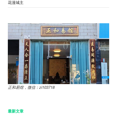
花漫城主
正和易馆，微信：zi103718
最新文章