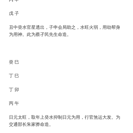
戊 子
丑中癸水官星透出，子申会局助之，水旺火弱，用劫帮身
为用神。此为蔡孑民先生命造。
癸 巳
丁 巳
丁 卯
丙 午
日元太旺，取年上癸水抑制日元为用，行官煞运大发。为
交通部长朱家骅命造。