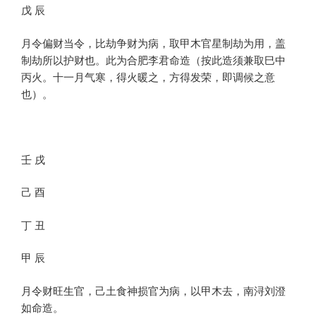
戊 辰
月令偏财当令，比劫争财为病，取甲木官星制劫为用，盖
制劫所以护财也。此为合肥李君命造（按此造须兼取巳中
丙火。十一月气寒，得火暖之，方得发荣，即调候之意
也）。
壬 戌
己 酉
丁 丑
甲 辰
月令财旺生官，己土食神损官为病，以甲木去，南浔刘澄
如命造。