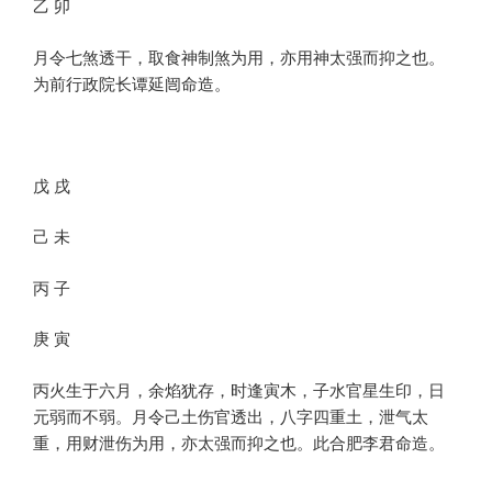
乙 卯
月令七煞透干，取食神制煞为用，亦用神太强而抑之也。
为前行政院长谭延闿命造。
戊 戌
己 未
丙 子
庚 寅
丙火生于六月，余焰犹存，时逢寅木，子水官星生印，日
元弱而不弱。月令己土伤官透出，八字四重土，泄气太
重，用财泄伤为用，亦太强而抑之也。此合肥李君命造。