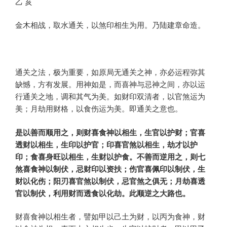
乙 亥
金木相战，取水通关，以煞印相生为用。乃陆建章命造。
通关之法，极为重要，如原局无通关之神，亦必运程弥其
缺憾，方有发展。用神如是，而喜神与忌神之间，亦以运
行通关之地，调和其气为美。如财印双清者，以官煞运为
美；月劫用财格，以食伤运为美。即通关之意也。
是以善而顺用之，则财喜食神以相生，生官以护财；官喜
透财以相生，生印以护官；印喜官煞以相生，劫才以护
印；食喜身旺以相生，生财以护食。不善而逆用之，则七
煞喜食神以制伏，忌财印以资扶；伤官喜佩印以制伏，生
财以化伤；阳刃喜官煞以制伏，忌官煞之俱无；月劫喜透
官以制伏，利用财而透食以化劫。此顺逆之大路也。
财喜食神以相生者，譬如甲以己土为财，以丙为食神，财