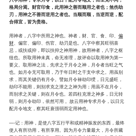
格局分焉。财官印食，此用神之善而顺用之者也；煞伤劫
刃，用神之不善而逆用之者也。当顺而顺，当逆而逆，配
合得宜，皆为贵格。
用神者，八字中所用之神也。神者，财、官、食、印、
偏
财
、偏官、偏印、伤官、劫刃是也。八字中察其旺弱喜
忌，或扶或抑，即以扶抑之神用神，故用神者，八字之枢
纽也。所取用神未真，命无准理，故评命以取用神为第一
要义。取用神之法，先求之于月令之神，月令者当旺之气
也。如月令无可取用，乃于年日时之干支中求之。用虽别
求，而其关键仍有月令。譬如月令禄劫印绶，日元盛旺，
劫印不能用，则别求克之泄之之神为用；用虽不在月令，
而别求之关键，则在月令也。若四柱克泄之神多，日元转
弱，则月令劫印，依然可用 。故云用神专求月令，以日元
配月令地支，察其旺衰强弱而定用神也。
—-记：用神，是使八字五行平和或精神振发的东西，最终
使人有所功用，有所享用。因为月令力量最大，月令所藏