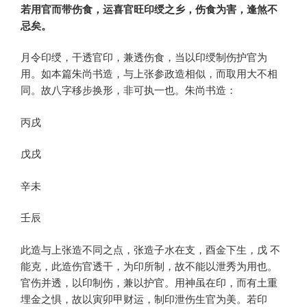
若用官而带伤食，运喜官旺印绶之乡，伤食为害，逢煞不
忌矣。
月令印绶，干透官印，兼透伤食，当以印绶制伤护官为
用。如本篇朱尚书造，与上张参政造相似，而取用大不相
同。故八字移步换形，非可执一也。朱尚书造：
丙戌
戊戌
辛未
壬辰
此造与上张造不同之点，张造子水在支，酉金下生，戊 不
能克，此造伤官透干，为印所制，故不能以泄秀为用也。
官伤并透，以印制伤，兼以护官。用神虽在印，而有土重
埋金之惧，故以寅卯甲财运，制印泄伤生官为美。若印