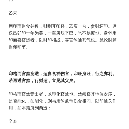
乙未
用印而财食并透，财咧开印轻，乙庚一合，贪财坏印。运
仅己卯印十年为美，一至庚辰辛巳，恐不易度也。身弱用
印而喜官运者，以财印相战，喜官煞通其气也。见论财篇
财佩印节。
印格而官煞竞透，运喜食神伤官，印旺身旺，行之亦利。
若再透官煞，行财运，立见其灾矣。
印格而官煞竞出者，以印化官煞也。然须察其地位次序，
是否能化，如能化，则与用煞兼带伤食相同。以印通关作
用，如本篇所列两造：
辛亥