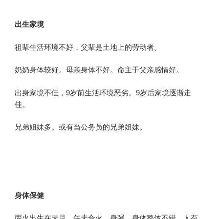
出生家境
祖辈生活环境不好，父辈是土地上的劳动者。
奶奶身体较好。母亲身体不好。命主于父亲感情好。
出身家境不佳，9岁前生活环境恶劣。9岁后家境逐渐走
佳。
兄弟姐妹多。或有当公务员的兄弟姐妹。
身体
保健
丙火出生在未月，午未合火，身强，
身体整体不错，人有