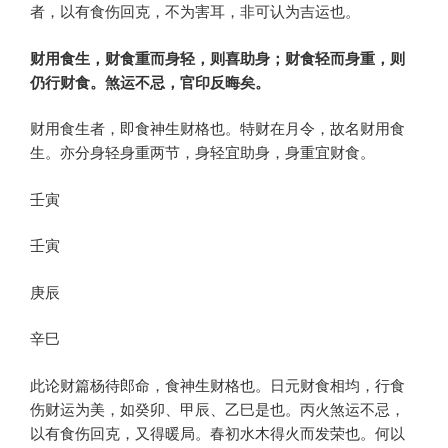
者，以有食伤回克，不为害耳，非可认为吉运也。
财用食生，财食重而身轻，则喜助身；财食轻而身重，则
仍行财食。煞运不忌，官印反晦矣。
财用食生者，即食神生财格也。特财在月令，故名财用食
生。亦分身轻身重两节，身轻宜助身，身重宜财食。
壬寅
壬寅
庚辰
辛巳
此论财篇杨待郎命，食神生财格也。日元财食相均，行食
伤财运为美，如癸卯、甲辰、乙巳是也。丙火煞运不忌，
以有食伤回克，又得暖局。春初水木得火而发荣也。何以