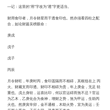
—记：这里的“用”字改为“透”字更适当。
财用食印者，月令财星而干透食印也。然亦须看四柱之配
合，如论财篇吴榜眼命：
庚戌
戊子
戊子
丙辰
月令财旺，年庚时丙，食印遥隔而不相碍，其枢纽在上 丙
火。财藏支而印透。财印不相碍为贵，年上庚金，无足 轻
重也。戊土身轻，运喜比印，何以官运碍而煞不忌？官运
为乙木，乙庚化合为食神，增财之势，煞为甲运，生助丙
火也。然庚寅辛卯，金不通根，木助火势，宜为美运；壬