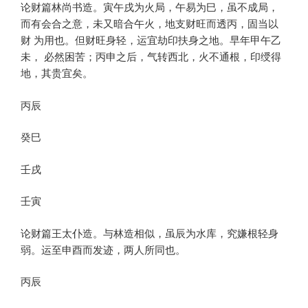
论财篇林尚书造。寅午戌为火局，午易为巳，虽不成局，
而有会合之意，未又暗合午火，地支财旺而透丙，固当以
财 为用也。但财旺身轻，运宜劫印扶身之地。早年甲午乙
未， 必然困苦；丙申之后，气转西北，火不通根，印绶得
地，其贵宜矣。
丙辰
癸巳
壬戌
壬寅
论财篇王太仆造。与林造相似，虽辰为水库，究嫌根轻身
弱。运至申酉而发迹，两人所同也。
丙辰