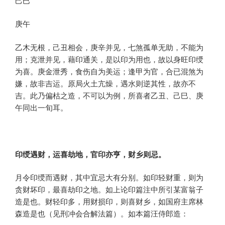
己巳
庚午
乙木无根，己丑相会，庚辛并见，七煞孤单无助，不能为
用；克泄并见，藉印通关，是以印为用也，故以身旺印绶
为喜。庚金泄秀，食伤自为美运；逢甲为官，合已混煞为
嫌，故非吉运。原局火土亢燥，遇水则逆其性，故亦不
吉。此乃偏枯之造，不可以为例，所喜者乙丑、己巳、庚
午同出一旬耳。
印绶遇财，运喜劫地，官印亦亨，财乡则忌。
月令印绶而遇财，其中宜忌大有分别。如印轻财重，则为
贪财坏印，最喜劫印之地。如上论印篇注中所引某富翁子
造是也。财轻印多，用财损印，则喜财乡，如国府主席林
森造是也（见刑冲会合解法篇）。如本篇汪侍郎造：