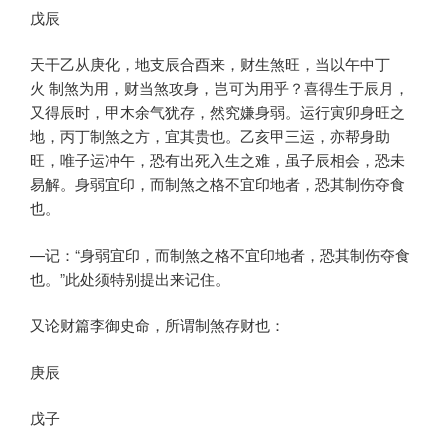
戊辰
天干乙从庚化，地支辰合酉来，财生煞旺，当以午中丁
火 制煞为用，财当煞攻身，岂可为用乎？喜得生于辰月，
又得辰时，甲木余气犹存，然究嫌身弱。运行寅卯身旺之
地，丙丁制煞之方，宜其贵也。乙亥甲三运，亦帮身助
旺，唯子运冲午，恐有出死入生之难，虽子辰相会，恐未
易解。身弱宜印，而制煞之格不宜印地者，恐其制伤夺食
也。
—记：“身弱宜印，而制煞之格不宜印地者，恐其制伤夺食
也。”此处须特别提出来记住。
又论财篇李御史命，所谓制煞存财也：
庚辰
戊子