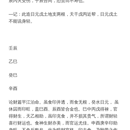
辰丙火受伤，子辰合同，恐贵而不寿也。
—记：此造日元戊土地支两根，天干戊丙近帮，日元戊土
不能说身轻。
壬辰
乙巳
癸巳
辛酉
论财篇平江泊命。虽食印并透，而食无根，癸水日元， 虽
休囚而印旺，盖巳酉、辰酉皆合金也。巳中丙戊得禄，官
得财生，天乙相助，虽印克食，并不损其贵气，所谓财轻
喜行财运也。食神生财亦美，而官运尤佳。申酉庚辛印助
身旺，不免反晦矣。此为暗财官格，印去食，乃附带之作