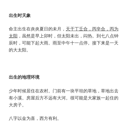
出生时天象
命主出生在炎炎夏日的未月，
天干丁壬合，丙辛合，丙为
太阳
，虽然是早上卯时，但太阳未出，闷热。到七八点钟
辰时，可能下起大雨。雨至中午十一点停。接下来是一天
的大太阳。
出生的地理环境
少年时候居住在农村。门前有一块平坦的草地，草地出去
有小溪。房屋后方不远有大河。很可能是大家族一起住的
大房子。
八字以金为喜，西方有利。