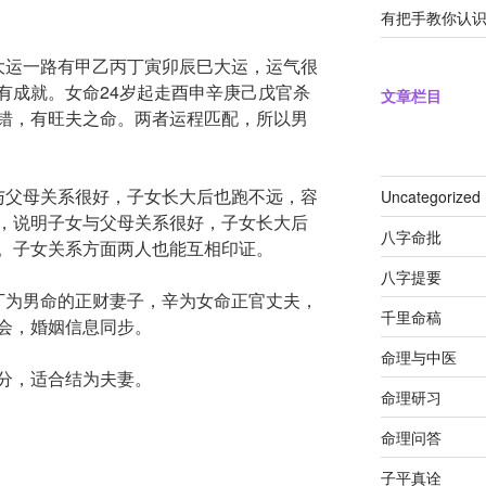
有把手教你认
大运一路有甲乙丙丁寅卯辰巳大运，运气很
有成就。女命24岁起走酉申辛庚己戊官杀
文章栏目
错，有旺夫之命。两者运程匹配，所以男
与父母关系很好，子女长大后也跑不远，容
Uncategorized
，说明子女与父母关系很好，子女长大后
八字命批
。子女关系方面两人也能互相印证。
八字提要
丁为男命的正财妻子，辛为女命正官丈夫，
千里命稿
会，婚姻信息同步。
命理与中医
分，适合结为夫妻。
命理研习
命理问答
子平真诠