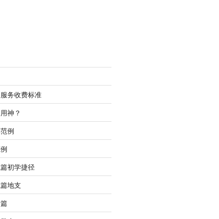
测服务收费标准
喜用神？
批范例
范例
充篇初学捷径
充篇地支
行篇