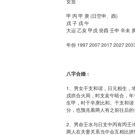
女造
甲 丙 甲 庚 (日空申、酉)
戌 子 戌 午
大运 乙亥 甲戌 癸酉 壬申 辛未 
年份 1997 2007 2017 2027 2037
八字合婚：
1、男女干支和谐，日元相生，
戌拱合火局，时支亥午暗合，年
生甲，时干辛庚比和。干支和谐
分，也预兆着两人有之前往后的
2、男命壬水与日支中丙有丙壬
两人在夫妻关系当中会互相比拼