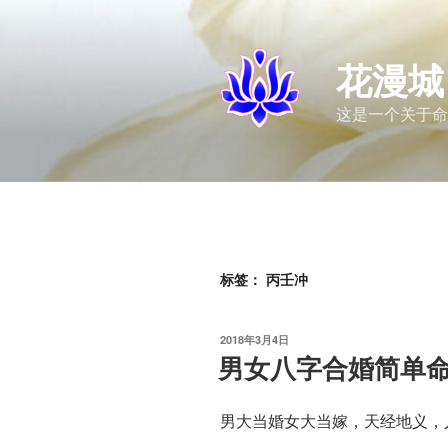
跳
至
内
花漫城
容
这是一个关于命
标签：
丙壬冲
发
2018年3月4日
布
男女八字合婚简单
于
男大当婚女大当嫁，天经地义，