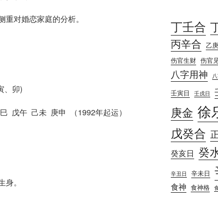
侧重对婚恋家庭的分析。
丁壬合
丙辛合
乙
伤官生财
伤官
八字用神
八
、卯)
壬寅日
壬戌日
徐
庚金
巳 戊午 己未 庚申 （1992年起运）
戊癸合
癸
癸亥日
辛未日
辛丑日
生身。
食神
食神格