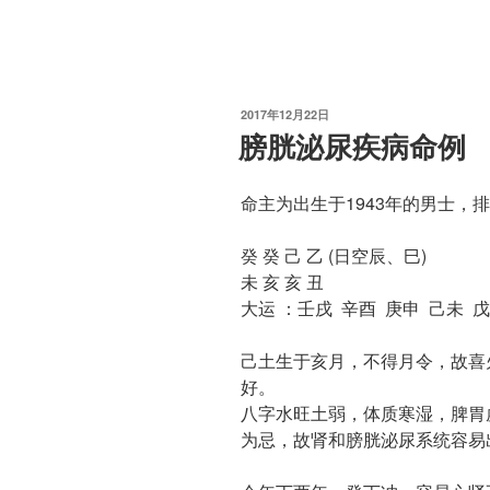
发
2017年12月22日
布
膀胱泌尿疾病命例
于
命主为出生于1943年的男士，
癸 癸 己 乙 (日空辰、巳)
未 亥 亥 丑
大运 ：壬戌 辛酉 庚申 己未 戊
己土生于亥月，不得月令，故喜
好。
八字水旺土弱，体质寒湿，脾胃
为忌，故肾和膀胱泌尿系统容易