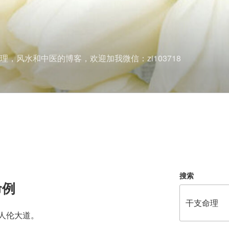
理，风水和中医的博客，欢迎加我微信：zi103718
搜索
命例
人伦大道。