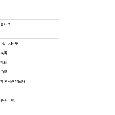
世界杯？
间
知识之太阴星
虚实辩
合规律
明的星
中常见问题的回答
春
只是美且贱
析