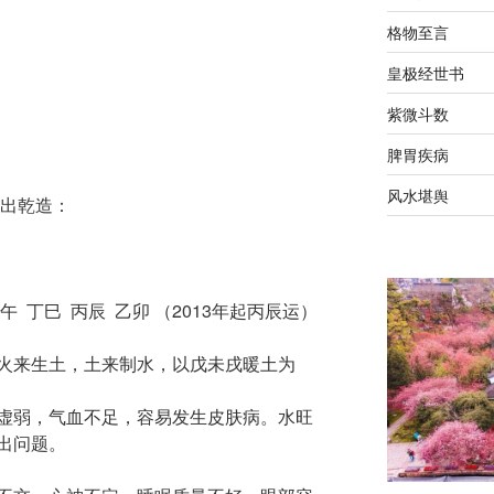
格物至言
皇极经世书
紫微斗数
脾胃疾病
风水堪舆
排出乾造：
午 丁巳 丙辰 乙卯 （2013年起丙辰运）
火来生土，土来制水，以戊未戌暖土为
虚弱，气血不足，容易发生皮肤病。水旺
出问题。