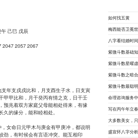
如何找五黄
梅西能否卫冕
庚午 己巳 戊辰
八字看结婚时
 2047 2057 2067
紫微斗数基础
紫微斗数星曜
紫微斗数之暗
紫微斗数最聪
地支年支戌戌比和，月支酉生子水，日支寅
干甲甲比和，月干癸丙有情之克，日干壬
命理咨询服务
，预兆着双方家庭父母能相处得来，有缘
写在丙午年立
长久的缘分，能和睦相处。
大多数美女，
冲，女命日元甲木与庚金有甲庚冲，都说明
盛宣怀八字分
较劲，有时候会有言语冲突。能互相印