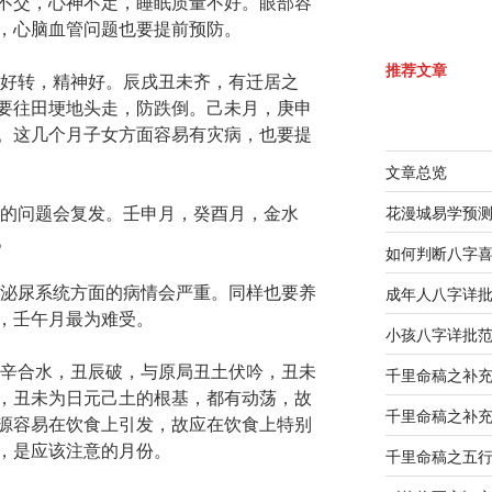
不交，心神不定，睡眠质量不好。眼部容
，心脑血管问题也要提前预防。
推荐文章
有好转，精神好。辰戌丑未齐，有迁居之
要往田埂地头走，防跌倒。己未月，庚申
。这几个月子女方面容易有灾病，也要提
文章总览
面的问题会复发。壬申月，癸酉月，金水
花漫城易学预
。
如何判断八字
胱泌尿系统方面的病情会严重。同样也要养
成年人八字详
，壬午月最为难受。
小孩八字详批
丙辛合水，丑辰破，与原局丑土伏吟，丑未
千里命稿之补
，丑未为日元己土的根基，都有动荡，故
千里命稿之补
源容易在饮食上引发，故应在饮食上特别
，是应该注意的月份。
千里命稿之五