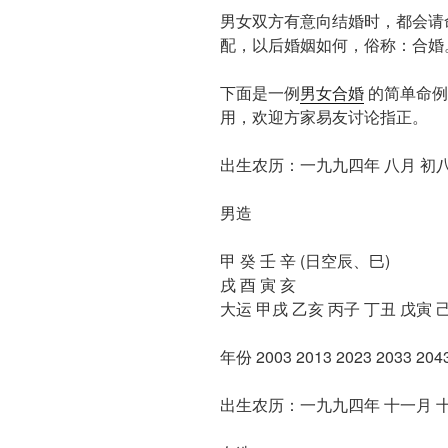
男女双方有意向结婚时，都会请
配，以后婚姻如何，俗称：合婚
下面是一例
男女合婚
的简单命例
用，欢迎方家易友讨论指正。
出生农历：一九九四年 八月 初
男造
甲 癸 壬 辛 (日空辰、巳)
戌 酉 寅 亥
大运 甲戌 乙亥 丙子 丁丑 戊寅 
年份 2003 2013 2023 2033 2043
出生农历：一九九四年 十一月 