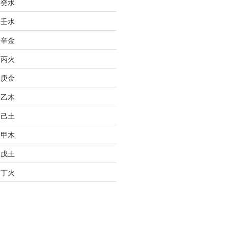
之癸水
之壬水
之辛金
之丙火
之庚金
之乙木
之己土
之甲木
之戊土
之丁火