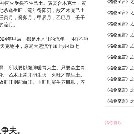
《格物至言》
护神丙火受损不生己土。寅亥合木克土，寅
七杀逢生旺，流年得阳刃，故乙木克己土
《格物至言》
壬寅月，癸卯月，甲辰月，乙巳月，壬子
《格物至言》
的流月。
《格物至言》
，2024年甲辰，都是水木旺的流年，同样不容
柱天克地冲，原局大运流年加上共4重七
《格物至言》
《格物至言》
弱，所以要以健脾暖胃为主。只要命主胃
《格物至言》
化，乙木正常才能生火，火旺才能生土。
《格物至言》
故肝旺则能血旺。血旺则能生养肌肤，养
《格物至言》
《格物至言》
猜你喜欢
人争夫。