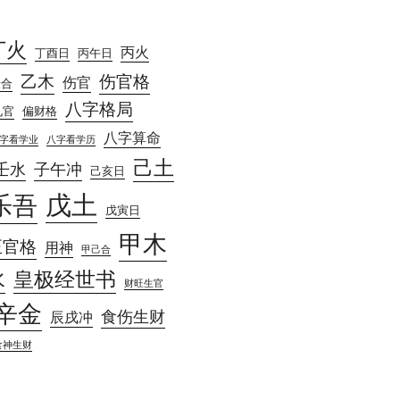
丁火
丙火
丁酉日
丙午日
乙木
伤官格
伤官
庚合
八字格局
见官
偏财格
八字算命
字看学业
八字看学历
己土
壬水
子午冲
己亥日
戊土
乐吾
戊寅日
甲木
正官格
用神
甲己合
水
皇极经世书
财旺生官
辛金
食伤生财
辰戌冲
食神生财