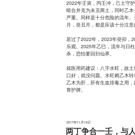
2022年壬寅，丙壬冲，己土守
暗合并克为未丑两土，同时乙木
严重。同样是十分危险的流年。
月，癸丑月，都是应该十分注意
若过了2022年，2023年癸卯
乐观。2025年乙巳，流年与日
杀，恐怕要回归仙界。
就医用药建议：八字水旺，故土
口好，就没问题。水旺赖乙木转
乙木为肝，肝有生血排毒之用，
胃护脾。
发
2017年11月14日
布
两丁争合一壬，与
于