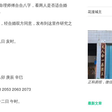
命理师傅合合八字，看两人是否适合婚
。
花漫城主
，经合婚双方同意，发布到这里作研究之
八日 亥时。
己卯 庚辰 辛巳
正和易馆，微信：z
 2053 2063 2073
十二日 午时。
最新文章