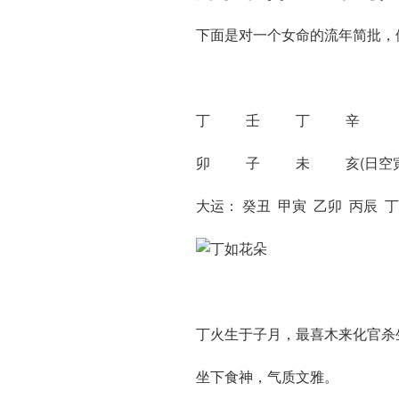
下面是对一个女命的流年简批，
丁 壬 丁 辛
卯 子 未 亥(日空寅
大运： 癸丑 甲寅 乙卯 丙辰 丁
丁火生于子月，最喜木来化官杀
坐下食神，气质文雅。