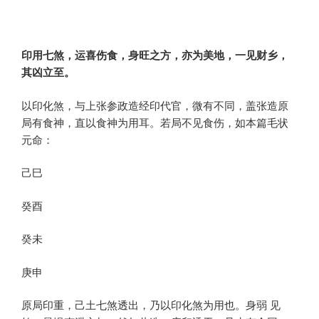
印用七煞，运喜伤食，身旺之方，亦为美地，一见财乡，
其凶立至。
以印化煞，与上张参政造经印代官，微有不同，盖张造原
局有食神，直以食神为用耳。若局不见食伤，如本篇毛状
元命：
己巳
癸酉
癸未
庚申
原局印重，己土七煞透出，乃以印化煞为用也。身弱 见