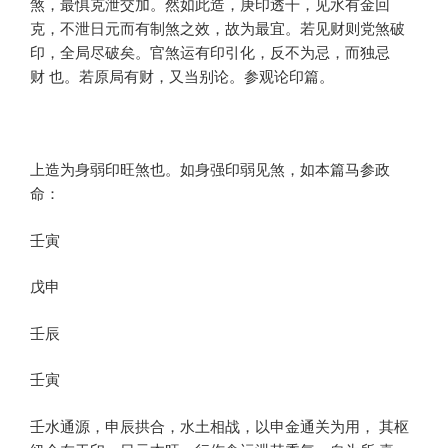
煞，最惧克泄交加。然如此造，庚印透干，见水有金回
克，不泄日元而有制煞之效，故为最宜。若见财则党煞破
印，全局尽破矣。官煞运有印引化，反不为忌，而独忌
财 也。若原局有财，又当别论。参观论印篇。
上造为身弱印旺煞也。如身强印弱见煞，如本篇马参政
命：
壬寅
戊申
壬辰
壬寅
壬水通源，申辰拱合，水土相战，以申金通关为用， 其枢