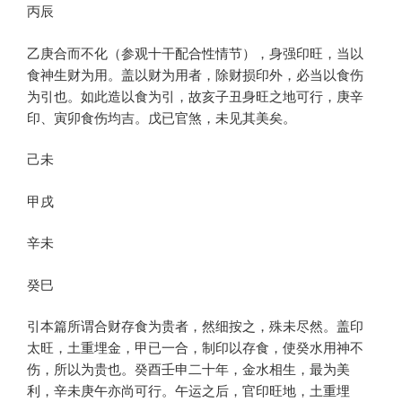
丙辰
乙庚合而不化（参观十干配合性情节），身强印旺，当以
食神生财为用。盖以财为用者，除财损印外，必当以食伤
为引也。如此造以食为引，故亥子丑身旺之地可行，庚辛
印、寅卯食伤均吉。戊已官煞，未见其美矣。
己未
甲戌
辛未
癸巳
引本篇所谓合财存食为贵者，然细按之，殊未尽然。盖印
太旺，土重埋金，甲已一合，制印以存食，使癸水用神不
伤，所以为贵也。癸酉壬申二十年，金水相生，最为美
利，辛未庚午亦尚可行。午运之后，官印旺地，土重埋