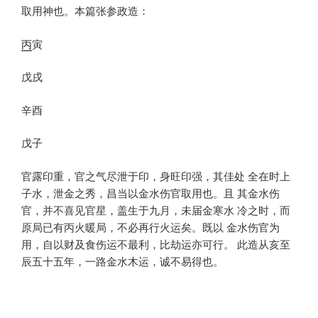
取用神也。本篇张参政造：
丙
寅
戊戌
辛酉
戊子
官露印重，官之气尽泄于印，身旺印强，其佳处 全在时上
子水，泄金之秀，昌当以金水伤官取用也。且 其金水伤
官，并不喜见官星，盖生于九月，未届金寒水 冷之时，而
原局已有丙火暖局，不必再行火运矣。既以 金水伤官为
用，自以财及食伤运不最利，比劫运亦可行。 此造从亥至
辰五十五年，一路金水木运，诚不易得也。