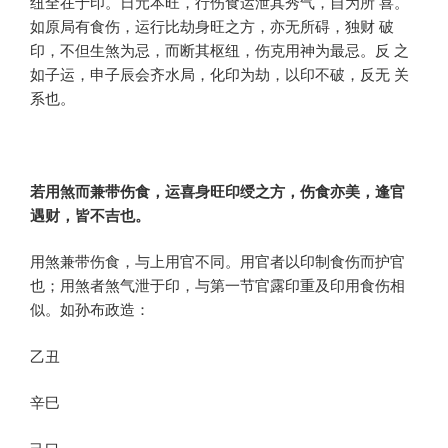
纽全在于印。日元本旺，行伤食运泄其秀气，自为所 喜。
如原局有食伤，运行比劫身旺之方，亦无所碍，独财 破
印，不但生煞为忌，而断其枢纽，伤克用神为最忌。反 之
如子运，申子辰会齐水局，化印为劫，以印不破，反无 关
系也。
若用煞而兼带伤食，运喜身旺印绶之方，伤食亦美，逢官
遇财，皆不吉也。
用煞兼带伤食，与上用官不同。用官者以印制食伤而护官
也；用煞者煞气泄于印，与第一节官露印重及印用食伤相
似。如孙布政造：
乙丑
辛巳