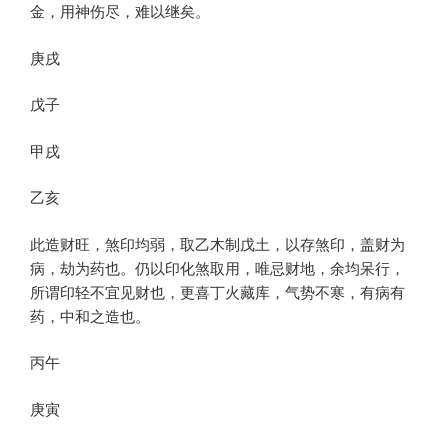
金，用神伤尽，难以继矣。
庚戌
戊子
甲戌
乙亥
此造财旺，煞印均弱，取乙木制戊土，以存煞印，盖财为
病，劫为药也。仍以印化煞取用，唯忌财地，余均呆行，
所谓印轻不宜见财也，更喜丁火藏库，气势不寒，有病有
药，中和之造也。
丙午
庚寅