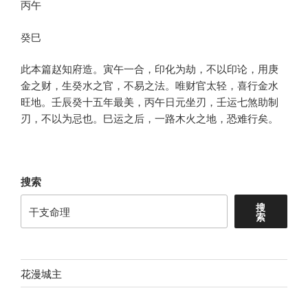
丙午
癸巳
此本篇赵知府造。寅午一合，印化为劫，不以印论，用庚
金之财，生癸水之官，不易之法。唯财官太轻，喜行金水
旺地。壬辰癸十五年最美，丙午日元坐刃，壬运七煞助制
刃，不以为忌也。巳运之后，一路木火之地，恐难行矣。
搜索
搜
索
花漫城主