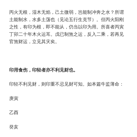
丙火无根，湿木无焰，己土微弱，岂能制冲奔之水？所谓
土能制水，水多土荡也（见论五行生克节）。但丙火阳刚
之性，有印为根，即不能从，仍当以印为用。所喜者丙寅
丁卯二十年木火运耳。戊已制煞之运，反入二乘，若再见
官煞财运，立见其灾矣。
印用食伤，印轻者亦不利见财也。
印轻不利见财，则印重不忌见财可知。如本篇牛监薄命：
庚寅
乙酉
癸亥