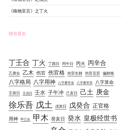
《格物至言》之丁火
猜你喜欢
丁壬合
丁火
丙辛合
丙火
丁酉日
丙午日
乙木
伤官格
伤官
乙庚合
伤官生财
伤官见官
偏财格
八字格局
八字用神
八字算命
八字看学业
八字看学历
己土
庚金
壬水
子午冲
壬寅日
己亥日
壬戌日
戊土
徐乐吾
戊癸合
正官格
戊寅日
甲木
癸水
皇极经世书
用神
癸亥日
甲己合