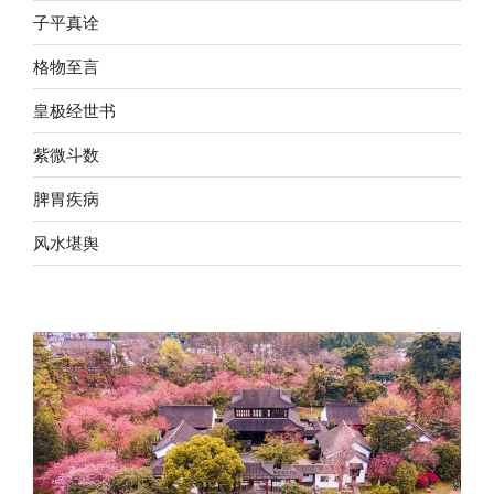
子平真诠
格物至言
皇极经世书
紫微斗数
脾胃疾病
风水堪舆