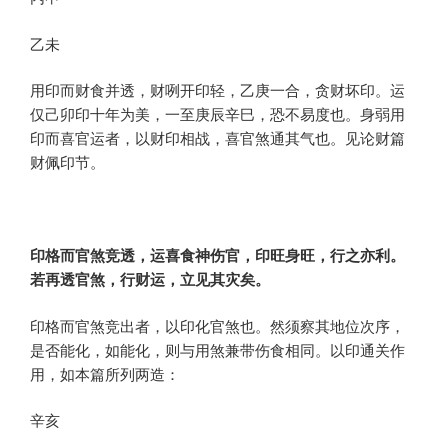
乙未
用印而财食并透，财咧开印轻，乙庚一合，贪财坏印。运
仅己卯印十年为美，一至庚辰辛巳，恐不易度也。身弱用
印而喜官运者，以财印相战，喜官煞通其气也。见论财篇
财佩印节。
印格而官煞竞透，运喜食神伤官，印旺身旺，行之亦利。
若再透官煞，行财运，立见其灾矣。
印格而官煞竞出者，以印化官煞也。然须察其地位次序，
是否能化，如能化，则与用煞兼带伤食相同。以印通关作
用，如本篇所列两造：
辛亥