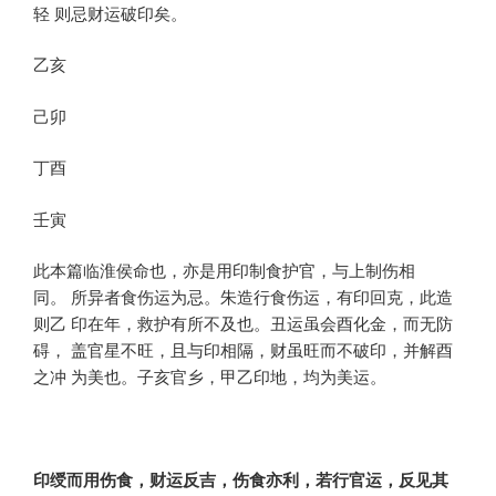
轻 则忌财运破印矣。
乙亥
己卯
丁酉
壬寅
此本篇临淮侯命也，亦是用印制食护官，与上制伤相
同。 所异者食伤运为忌。朱造行食伤运，有印回克，此造
则乙 印在年，救护有所不及也。丑运虽会酉化金，而无防
碍， 盖官星不旺，且与印相隔，财虽旺而不破印，并解酉
之冲 为美也。子亥官乡，甲乙印地，均为美运。
印绶而用伤食，财运反吉，伤食亦利，若行官运，反见其