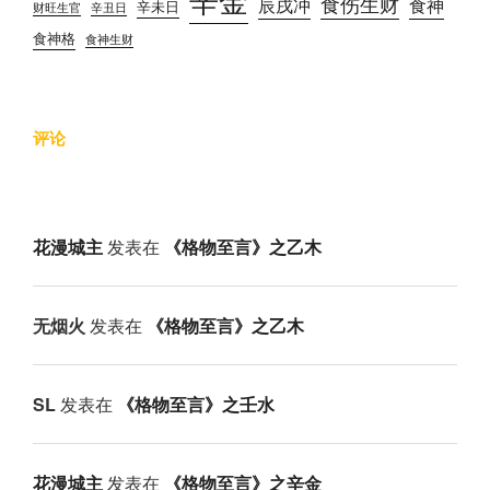
辛金
食伤生财
辰戌冲
食神
辛未日
财旺生官
辛丑日
食神格
食神生财
评论
花漫城主
发表在
《格物至言》之乙木
无烟火
发表在
《格物至言》之乙木
SL
发表在
《格物至言》之壬水
花漫城主
发表在
《格物至言》之辛金