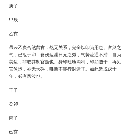
庚子
甲辰
乙亥
虽云乙庚合煞留官，然无关系，完全以印为用也。官煞之
气，已泄于印，食伤运泄日元之秀，气势流通不滞，自为
美运，非取其制官煞也。身印旺地均利，印如透干，再见
官煞运，亦无大碍，唯断不能行财运耳。如此造戊戌十
年，必有风波也。
壬子
癸卯
丙子
己亥