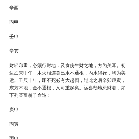
辛酉
丙申
壬申
辛亥
财轻印重，必须行财地，及食伤生财之地，方为美耳。初
运乙未甲午，木火相连癸巳水不通根，丙水得禄，均为美
运。壬辰十年，即不死必有大起倒，过此之后辛卯庚寅，
东方木地，金不通根，又可重起矣。运喜劫地忌财者，如
下列某富翁子命造：
庚申
丙寅
丙申