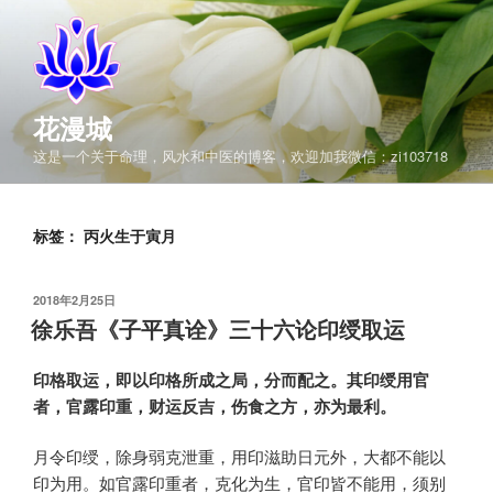
跳
至
内
容
花漫城
这是一个关于命理，风水和中医的博客，欢迎加我微信：zi103718
标签：
丙火生于寅月
发
2018年2月25日
布
徐乐吾《子平真诠》三十六论印绶取运
于
印格取运，即以印格所成之局，分而配之。其印绶用官
者，官露印重，财运反吉，伤食之方，亦为最利。
月令印绶，除身弱克泄重，用印滋助日元外，大都不能以
印为用。如官露印重者，克化为生，官印皆不能用，须别