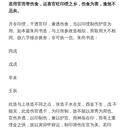
若用官而带伤食，运喜官旺印绶之乡，伤食为害，逢煞不
忌矣。
月令印绶，干透官印，兼透伤食，当以印绶制伤护官为
用。如本篇朱尚书造，与上张参政造相似，而取用大不相
同。故八字移步换形，非可执一也。朱尚书造：
丙戌
戊戌
辛未
壬辰
此造与上张造不同之点，张造子水在支，酉金下生，戊 不
能克，此造伤官透干，为印所制，故不能以泄秀为用也。
官伤并透，以印制伤，兼以护官。用神虽在印，而有土重
埋金之惧，故以寅卯甲财运，制印泄伤生官为美。若印