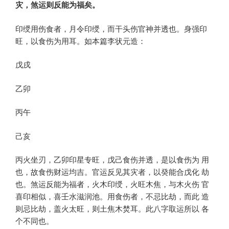
灾，煞运则反能为福矣。
印绶用伤食者，月令印绶，而干头伤官神并透也。身强印
旺，以食伤为用耳。如本篇李状元造：
戊戌
乙卯
丙午
己亥
丙火坐刃，乙卯印星专旺，戊己食伤并透，是以食伤为 用
也，故食伤财运均吉。官运反见其灾者，以癸能合戊化 劫
也。煞运反能为福者，火木印绶，火旺木焦，与木火伤 官
喜印相似，喜壬水滋润池。用食伤者，不忌比劫，而此 造
则忌比劫，盖火太旺，则土焦木焚耳。此八字取运所以 各
个不同也。