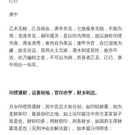
己巳
庚午
乙木无根，己丑相会，庚辛并见，七煞孤单无助，不能为
用；克泄并见，藉印通关，是以印为用也，故以身旺印绶
为喜。庚金泄秀，食伤自为美运；逢甲为官，合已混煞为
嫌，故非吉运。原局火土亢燥，遇水则逆其性，故亦不
吉。此乃偏枯之造，不可以为例，所喜者乙丑、己巳、庚
午同出一旬耳。
印绶遇财，运喜劫地，官印亦亨，财乡则忌。
月令印绶而遇财，其中宜忌大有分别。如印轻财重，则为
贪财坏印，最喜劫印之地。如上论印篇注中所引某富翁子
造是也。财轻印多，用财损印，则喜财乡，如国府主席林
森造是也（见刑冲会合解法篇）。如本篇汪侍郎造：