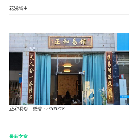
花漫城主
正和易馆，微信：zi103718
最新文章