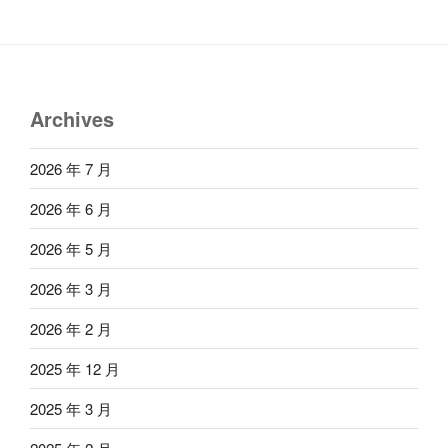
Archives
2026 年 7 月
2026 年 6 月
2026 年 5 月
2026 年 3 月
2026 年 2 月
2025 年 12 月
2025 年 3 月