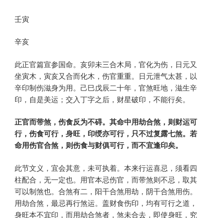
壬寅
辛亥
此正官篇宣参国命。亥卯未三合木局，官化为伤，日元又
坐寅木，寅亥又合而化木，伤官重重。日元泄气太甚，以
辛印制伤滋身为用。己巳戊辰二十年，官煞旺地，滋生辛
印，自是美运；交入丁字之后，财星破印，不能行矣。
正官而带煞，伤食反为不碍。其命中用劫合煞，则财运可
行，伤食可行，身旺，印绶亦可行，只不过复露七煞。若
命用伤官合煞，则伤食与财俱可行，而不宜逢印矣。
此节文义，宜会其意，未可执着。本来行运喜忌，须看四
柱配合，无一定也。用官本忌伤官，而带煞则不忌，取其
可以制煞也。合煞有二，阳干合煞用劫，阴干合煞用伤。
用劫合煞，最忌再行煞运。盖财食伤印，均有可行之道，
身旺本不宜印，而用劫合煞者，煞未合去，即使身旺，究