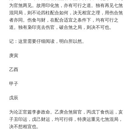
为官煞两见。故用印化煞，亦有可行之道。独有再见七煞
混同局，则不论四柱配合如何，决无相宜之理，用伤合煞
者亦同。伤食与财，在配合适宜之条件下，均有可行之
道。独有枭印克去伤官，破合煞之局，则决不可也。
记：这里需要仔细阅读，明白所以然。
庚寅
乙酉
甲子
戊辰
为论正官篇李参政命。乙庚合煞留官，丙戊丁食伤运，亥
子丑印运，戊己财运，均可行得，特庚运重见七煞混局，
决不想相宜也。