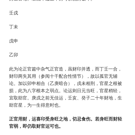
壬戌
丁未
戊申
乙卯
此为论正官篇中杂气正官造，虽财印并透，而丁壬一合，
财印两失其用（参阅十干配合性情节），故以孤官无辅
论。加以卯申相合（乙庚暗合），戌未相刑，官星之根被
损，此为八字根本之弱点。论运则日元当旺，官星稍轻，
宜取助官。庚戌之前无佳运，壬亥、癸子二十年财地，生
助官星，为一生得意时也。
正官用财，运喜印受身旺之地，切忌食伤。若身旺而财轻
官弱，即仍取财官运可也。