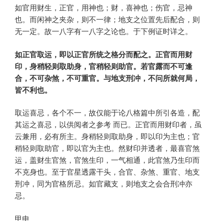
如官用财生，正官，用神也；财，喜神也；伤官，忌神
也。而闲神之夹杂，则不一律；地支之位置先后配合，则
无一定。故一八字有一八字之论也。于下例证时详之。
如正官取运，即以正官所统之格分而配之。正官而用财
印，身稍轻则取助身，官稍轻则助官。若官露而不可逢
合，不可杂煞，不可重官。与地支刑冲，不问所就何局，
皆不利也。
取运喜忌，各个不一，故仅能于论八格篇中所引各造，配
其运之喜忌，以供阅者之参考 而已。正官而用财印者，虽
云兼用，必有所主。身稍轻则取助身，即以印为主也；官
稍轻则取助官，即以官为主也。然财印并透者，最喜官煞
运，盖财生官煞，官煞生印，一气相通，此官煞乃生印而
不克身也。至于官星透露干头，合官、杂煞、重官、地支
刑冲，同为官格所忌。如官藏支，则地支之会合刑冲亦
忌。
甲申