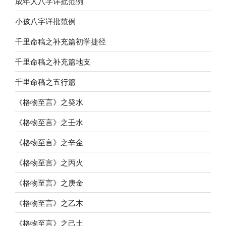
成年人八字详批范例
小孩八字详批范例
千里命稿之补充篇初学捷径
千里命稿之补充篇地支
千里命稿之五行篇
《格物至言》之癸水
《格物至言》之壬水
《格物至言》之辛金
《格物至言》之丙火
《格物至言》之庚金
《格物至言》之乙木
《格物至言》之己土