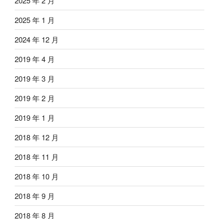
2025 年 2 月
2025 年 1 月
2024 年 12 月
2019 年 4 月
2019 年 3 月
2019 年 2 月
2019 年 1 月
2018 年 12 月
2018 年 11 月
2018 年 10 月
2018 年 9 月
2018 年 8 月