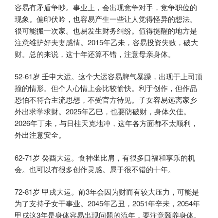
容易有矛盾争吵。事业上，会出现竞争对手，竞争职位的
现象。偏印伏吟，也容易产生一些让人觉得怪异的想法。
很可能搬一次家。也易发生财务纠纷。值得提醒的地方是
注意维护好夫妻感情。2015年乙未，容易投资失败，破大
财。总的来说，这十年还算不错，注意母亲身体。
52-61岁 壬申大运。这个大运容易脾气暴躁，出现于上司顶
撞的情形。但个人心情上会比较愉快。利于创作，但作品
恐怕不符合主流思想，不受官方待见。子女容易远离家乡
外出求学求财。2025年乙巳，也要防破财，身体欠佳。
2026年丁未，与日柱天克地冲，这年各方面都不太顺利，
外出注意安全。
62-71岁 癸酉大运。食神坐比肩，有很多口福和享乐的机
会。也可以有很多创作灵感。属于很不错的十年。
72-81岁 甲戌大运。前3年会因为财而有较大压力，可能是
为了支持子女干事业。2045年乙丑，2051年辛未，2054年
甲戌这3年是身体容易出现问题的流年，要注意颐养身体。