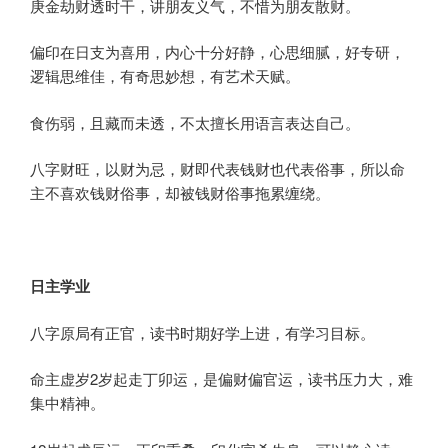
庚金劫财透时干，讲朋友义气，不惜为朋友散财。
偏印在日支为喜用，内心十分好静，心思细腻，好专研，
逻辑思维佳，有奇思妙想，有艺术天赋。
食伤弱，且藏而未透，不太擅长用语言表达自己。
八字财旺，以财为忌，财即代表钱财也代表俗事，所以命
主不喜欢钱财俗事，却被钱财俗事拖累缠绕。
日主学业
八字原局有正官，读书时期好学上进，有学习目标。
命主虚岁2岁起走丁卯运，是偏财偏官运，读书压力大，难
集中精神。