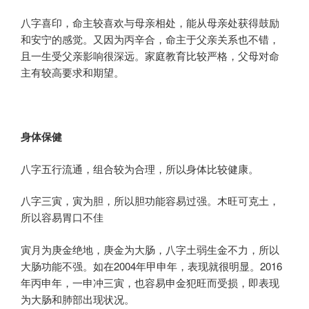
八字喜印，命主较喜欢与母亲相处，能从母亲处获得鼓励
和安宁的感觉。又因为丙辛合，命主于父亲关系也不错，
且一生受父亲影响很深远。家庭教育比较严格，父母对命
主有较高要求和期望。
身体
保健
八字五行流通，组合较为合理，所以身体比较健康。
八字三寅，寅为胆，所以胆功能容易过强。木旺可克土，
所以容易胃口不佳
寅月为庚金绝地，庚金为大肠，八字土弱生金不力，所以
大肠功能不强。如在2004年甲申年，表现就很明显。2016
年丙申年，一申冲三寅，也容易申金犯旺而受损，即表现
为大肠和肺部出现状况。