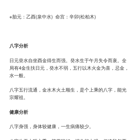
※胎元：乙酉(泉中水) 命宫：辛卯(松柏木)
八字分析
日元癸水自坐酉金得生而强。癸水生于午月失令而衰。全
局有4金生扶日元，癸水不弱，五行以木火金为喜，忌金，
水一般。
八字五行流通，金水木火土顺生，是个上乘的八字，能光
宗耀祖。
健康分析
八字身强，身体较健康，一生病痛较少。