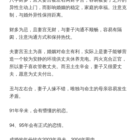
异性主动上门，而影响婚姻的稳定，家庭的幸福。注意克
制，与婚外异性保持距离。
财多为忌，且妻宫无财，与妻子沟通不顺畅，容易有隔
阂，注意沟通方式和保持热忱。
夫妻宫丑土为喜，婚姻对命主有利，实际上是妻子能够营
造一个较为安静的环境供丈夫休养充电。丙火克合正官，
所以妻子喜欢管教丈夫。而丑土生辛金，妻子又很爱丈
夫，愿意为丈夫付出。
丑与左右合，妻子人缘不错，唯独与命主的母亲容易发生
矛盾。
91年辛未，会有懵懂的初恋。
94、95年会有正式的恋情。
成婚的年份约在2003年癸未，2004年甲申。