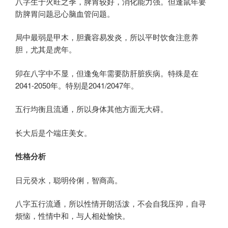
八字生于火旺之季，脾胃较好，消化能力强。但逢鼠年要
防脾胃问题忌心脑血管问题。
局中最弱是甲木，胆囊容易发炎，所以平时饮食注意养
胆，尤其是虎年。
卯在八字中不显，但逢兔年需要防肝脏疾病。特殊是在
2041-2050年。特别是2041/2047年。
五行均衡且流通，所以身体其他方面无大碍。
长大后是个端庄美女。
性格分析
日元癸水，聪明伶俐，智商高。
八字五行流通，所以性情开朗活泼，不会自我压抑，自寻
烦恼，性情中和，与人相处愉快。