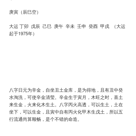
庚寅（辰巳空）
大运 丁卯 戊辰 己巳 庚午 辛未 壬申 癸酉 甲戌 （大运
起于1975年）
八字日元为辛金，自坐丑土金库，是为得地，且有丑中癸
水淘洗，可使辛金清莹。辛金生于寅月，木旺之时，喜土
来生金，火来化木生土。八字丙火高透，可以生土，土在
坐下，可以生金，且寅中自有丙火化甲木生戊土，所以五
行流通尚算顺畅，是个不错的命造。