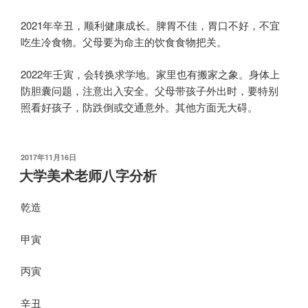
2021年辛丑，顺利健康成长。脾胃不佳，胃口不好，不宜
吃生冷食物。父母要为命主的饮食食物把关。
2022年壬寅，会转换求学地。家里也有搬家之象。身体上
防胆囊问题，注意出入安全。父母带孩子外出时，要特别
照看好孩子，防跌倒或交通意外。其他方面无大碍。
发
2017年11月16日
布
大学美术老师八字分析
于
乾造
甲寅
丙寅
辛丑