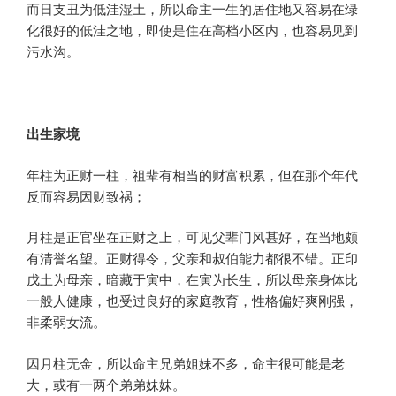
而日支丑为低洼湿土，所以命主一生的居住地又容易在绿
化很好的低洼之地，即使是住在高档小区内，也容易见到
污水沟。
出生家境
年柱为正财一柱，祖辈有相当的财富积累，但在那个年代
反而容易因财致祸；
月柱是正官坐在正财之上，可见父辈门风甚好，在当地颇
有清誉名望。正财得令，父亲和叔伯能力都很不错。正印
戊土为母亲，暗藏于寅中，在寅为长生，所以母亲身体比
一般人健康，也受过良好的家庭教育，性格偏好爽刚强，
非柔弱女流。
因月柱无金，所以命主兄弟姐妹不多，命主很可能是老
大，或有一两个弟弟妹妹。