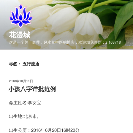
跳
至
内
容
花漫城
这是一个关于命理，风水和中医的博客，欢迎加我微信：zi103718
标签：
五行流通
发
2018年10月11日
布
小孩八字详批范例
于
命主姓名:李女宝
出生地:北京市。
出生公历：2016年6月20日16时20分