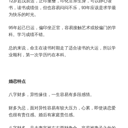
12岁起戊辰运，正印重叠，印化官杀生身，可以静心读
书，读书成绩佳，但也容易闷闷不乐，93年应该是求学最
为快乐的时光。
95年起己巳运，偏印坐正官，容易接触艺术或较偏门的学
科。学习成绩不错。
总的来说，命主在读书时期走了适合读书的大运，所以学
业顺利，第一次学历约在本科。
婚恋特点
八字财多，异性缘佳，一生容易有多段感情。
财多为忌，面对异性容易有较大压力，心累，即使谈恋爱
也很有责任感。婚后有家庭责任感。
八字财多，且夫妻宫被左右两财争合，容易被妻子之外的