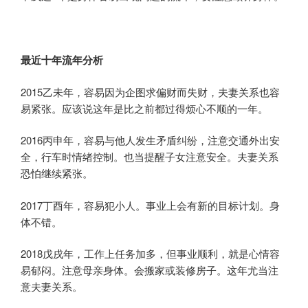
最近
十年
流年
分析
2015乙未年，容易因为企图求偏财而失财，夫妻关系也容
易紧张。应该说这年是比之前都过得烦心不顺的一年。
2016丙申年，容易与他人发生矛盾纠纷，注意交通外出安
全，行车时情绪控制。也当提醒子女注意安全。夫妻关系
恐怕继续紧张。
2017丁酉年，容易犯小人。事业上会有新的目标计划。身
体不错。
2018戊戌年，工作上任务加多，但事业顺利，就是心情容
易郁闷。注意母亲身体。会搬家或装修房子。这年尤当注
意夫妻关系。