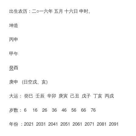
出生农历：二○一六年 五月 十六日 申时。
坤造
丙申
甲午
癸
酉
庚申 (日空戌、亥)
大运： 癸巳 壬辰 辛卯 庚寅 己丑 戊子 丁亥 丙戌
岁数： 6 16 26 36 46 56 66 76
年份 ：2021 2031 2041 2051 2061 2071 2081 2091