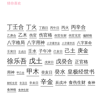
猜你喜欢
丁壬合
丁火
丙辛合
丙火
丁酉日
丙午日
乙木
伤官格
伤官
乙庚合
伤官生财
伤官见官
偏财格
八字格局
八字用神
八字算命
八字看学业
八字看学历
己土
庚金
壬水
子午冲
壬寅日
己亥日
壬戌日
戊土
徐乐吾
戊癸合
正官格
戊寅日
甲木
癸水
皇极经世书
用神
癸亥日
甲己合
辛金
食伤生财
辰戌冲
食神
辛未日
财旺生官
辛丑日
食神格
食神生财