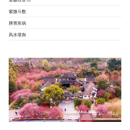
紫微斗数
脾胃疾病
风水堪舆