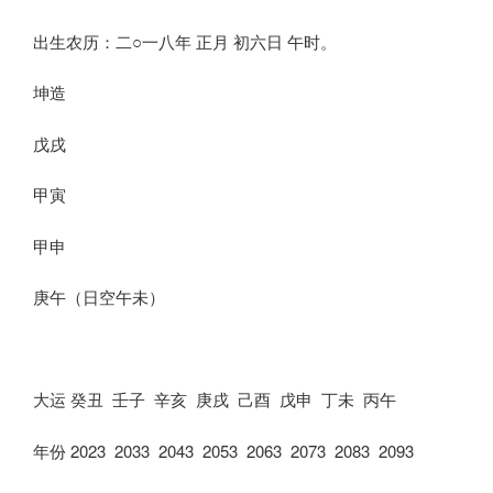
出生农历：二○一八年 正月 初六日 午时。
坤造
戊戌
甲寅
甲申
庚午（日空午未）
大运 癸丑 壬子 辛亥 庚戌 己酉 戊申 丁未 丙午
年份 2023 2033 2043 2053 2063 2073 2083 2093