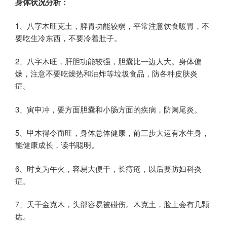
身体状况分析：
1、八字木旺克土，脾胃功能较弱，平常注意饮食暖胃，不
要吃生冷东西，不要冷着肚子。
2、八字木旺，肝胆功能较强，胆囊比一边人大。身体偏
燥，注意不要吃燥热和油炸等垃圾食品，防各种皮肤炎
症。
3、寅申冲，要方面胆囊和小肠方面的疾病，防阑尾炎。
5、甲木得令而旺，身体总体健康，前三步大运有水生身，
能健康成长，读书聪明。
6、时支为午火，容易大便干，长痔疮，以后要防妇科炎
症。
7、天干金克木，头部容易被碰伤。木克土，脸上会有几颗
痣。