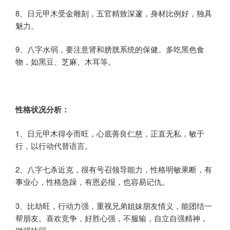
8、日元甲木受金雕刻，五官精致深邃，身材比例好，独具
魅力。
9、八字水弱，要注意肾和膀胱系统的保健。多吃黑色食
物，如黑豆、芝麻、木耳等。
性格状况分析：
1、日元甲木得令而旺，心底善良仁慈，正直无私，敏于
行，以行动代替语言。
2、八字七杀近克，很有号召领导能力，性格明敏果断，有
事业心，性格急躁，有恩必报，也容易记仇。
3、比劫旺，行动力强，重视兄弟姐妹朋友情义，能团结一
帮朋友。喜欢竞争，好胜心强，不服输，自立自强精神，