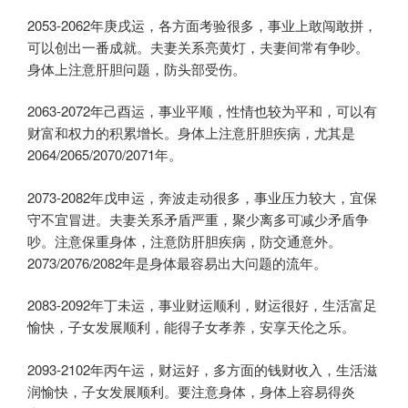
2053-2062年庚戌运，各方面考验很多，事业上敢闯敢拼，
可以创出一番成就。夫妻关系亮黄灯，夫妻间常有争吵。
身体上注意肝胆问题，防头部受伤。
2063-2072年己酉运，事业平顺，性情也较为平和，可以有
财富和权力的积累增长。身体上注意肝胆疾病，尤其是
2064/2065/2070/2071年。
2073-2082年戊申运，奔波走动很多，事业压力较大，宜保
守不宜冒进。夫妻关系矛盾严重，聚少离多可减少矛盾争
吵。注意保重身体，注意防肝胆疾病，防交通意外。
2073/2076/2082年是身体最容易出大问题的流年。
2083-2092年丁未运，事业财运顺利，财运很好，生活富足
愉快，子女发展顺利，能得子女孝养，安享天伦之乐。
2093-2102年丙午运，财运好，多方面的钱财收入，生活滋
润愉快，子女发展顺利。要注意身体，身体上容易得炎