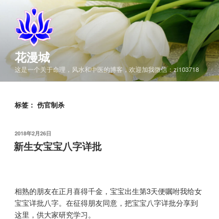
跳
至
内
容
花漫城
这是一个关于命理，风水和中医的博客，欢迎加我微信：zi103718
标签：
伤官制杀
发
2018年2月26日
布
新生女宝宝八字详批
于
相熟的朋友在正月喜得千金，宝宝出生第3天便嘱咐我给女
宝宝详批八字。在征得朋友同意，把宝宝八字详批分享到
这里，供大家研究学习。