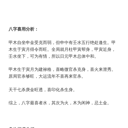
八字喜用分析：
甲木自坐申金受克而弱，但申中有壬水五行绝处逢生。甲
木生于寅月得令而旺。全局就月柱甲寅帮身，甲寅近身，
壬水坐下，可为有情，所以日元甲木总体中和。
甲木生于寅月为建禄格，喜略微官杀克身，喜火来泄秀。
原局官杀够旺，大运流年不喜再来官杀。
天干七杀庚金旺透，喜印化杀生身。
综上，八字最喜者水，其次为火，木为闲神，忌土金。