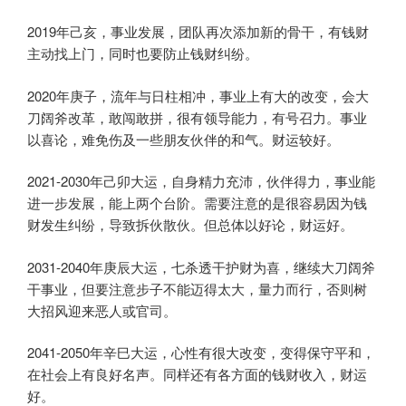
2019年己亥，事业发展，团队再次添加新的骨干，有钱财
主动找上门，同时也要防止钱财纠纷。
2020年庚子，流年与日柱相冲，事业上有大的改变，会大
刀阔斧改革，敢闯敢拼，很有领导能力，有号召力。事业
以喜论，难免伤及一些朋友伙伴的和气。财运较好。
2021-2030年己卯大运，自身精力充沛，伙伴得力，事业能
进一步发展，能上两个台阶。需要注意的是很容易因为钱
财发生纠纷，导致拆伙散伙。但总体以好论，财运好。
2031-2040年庚辰大运，七杀透干护财为喜，继续大刀阔斧
干事业，但要注意步子不能迈得太大，量力而行，否则树
大招风迎来恶人或官司。
2041-2050年辛巳大运，心性有很大改变，变得保守平和，
在社会上有良好名声。同样还有各方面的钱财收入，财运
好。