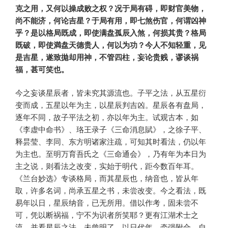
克之用，又何以操成败之权？况于局有碍，即财官美物，
尚不能济，何论吉星？于局有用，即七煞伤官，何谓凶神
乎？是以格局既成，即使满盘孤辰入煞，何损其贵？格局
既破，即使満盘天德贵人，何以为功？今人不知轻重，见
是吉星，遂致拋却用神，不管四柱，妄论贵贱，谬谈祸
福，甚可笑也。
今之妄谈星辰者，皆未究其源流也。子平之法，从五星衍
变而成，五星以年为主，以星辰判吉凶。星辰各有盘局，
逐年不同，故子平法之初，亦以年为主。试观古本，如
《李虚中命书》、珞王录子《三命消息賦》，之徐子平、
释昙莹、李同、东方明诸家注疏，可知其时看法，仍以年
为主也。至明万育吾氏之《三命通会》，乃有年为本日为
主之说，则看法之改变，实始于明代，距今数百年耳。
《兰台妙选》专谈格局，而其星辰也，纳音也，皆从年
取，许多名词，尚承五星之书，未尝改变。今之看法，既
易年以日，星辰纳音，已无所用。借以作考，固未尝不
可，凭以断祸福，宁不为识者所笑耶？更有江湖术士之
流，并看星辰之法，未曾明了，以日代年，牵强附合，自