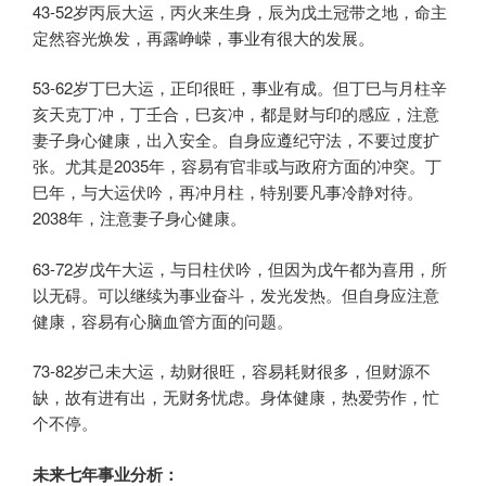
43-52岁丙辰大运，丙火来生身，辰为戊土冠带之地，命主
定然容光焕发，再露峥嵘，事业有很大的发展。
53-62岁丁巳大运，正印很旺，事业有成。但丁巳与月柱辛
亥天克丁冲，丁壬合，巳亥冲，都是财与印的感应，注意
妻子身心健康，出入安全。自身应遵纪守法，不要过度扩
张。尤其是2035年，容易有官非或与政府方面的冲突。丁
巳年，与大运伏吟，再冲月柱，特别要凡事冷静对待。
2038年，注意妻子身心健康。
63-72岁戊午大运，与日柱伏吟，但因为戊午都为喜用，所
以无碍。可以继续为事业奋斗，发光发热。但自身应注意
健康，容易有心脑血管方面的问题。
73-82岁己未大运，劫财很旺，容易耗财很多，但财源不
缺，故有进有出，无财务忧虑。身体健康，热爱劳作，忙
个不停。
未来七年事业分析：