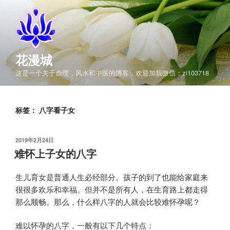
跳
至
内
容
花漫城
这是一个关于命理，风水和中医的博客，欢迎加我微信：zi103718
标签：
八字看子女
发
2019年2月24日
布
难怀上子女的八字
于
生儿育女是普通人生必经部分。孩子的到了也能给家庭来
很很多欢乐和幸福。但并不是所有人，在生育路上都走得
那么顺畅。那么，什么样八字的人就会比较难怀孕呢？
难以怀孕的八字，一般有以下几个特点：