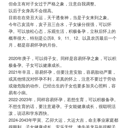
但命主有对子女过于严格之象，注意自我调整。
以后子女身高不会很高。
目前在在癸丑大运，天干透食神，当是子女来到之象。
今年己亥流年，亥子丑三合水，子女缘分很强，可以怀
孕。可以放松心态，乐观生活，积极备孕，立秋后怀上的
概率很大，特别是公历8、9、11、12、以及农历最后一个
月，都是容易怀孕的月份。
2020年庚子，可以得子女。同样是容易怀孕之象，可以积
极备孕。子女可以健康成长。
2021年辛丑，容易怀孕，但要注意安胎，容易胎动严重，
或其他情况对怀孕不利，若真的怀上，注意不要过于劳动
或做危险的动作。已经出生的子女也要多加关心照料，容
易有小病。
2022-2023年，同样容易怀孕，若想生育，可以积极备孕。
不想生育的话，要注意避孕。子女能健康成长，很聪明活
泼，说话和学东西快。
2024-2043年甲寅、乙卯大运，大运大吉，命主事业家庭都
很顺利，子女健康成长，安乐无忧。逢牛羊龙马年提醒子