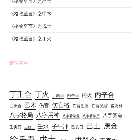
《格物至言》之己土
《格物至言》之甲木
《格物至言》之戊土
《格物至言》之丁火
猜你喜欢
丁壬合
丁火
丙辛合
丙火
丁酉日
丙午日
乙木
伤官格
伤官
乙庚合
伤官生财
伤官见官
偏财格
八字格局
八字用神
八字算命
八字看学业
八字看学历
己土
庚金
壬水
子午冲
壬寅日
己亥日
壬戌日
戊土
徐乐吾
戊癸合