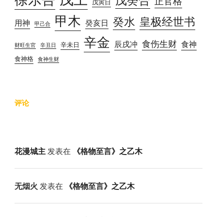
正官格
戊寅日
甲木
癸水
皇极经世书
用神
癸亥日
甲己合
辛金
食伤生财
辰戌冲
食神
辛未日
财旺生官
辛丑日
食神格
食神生财
评论
花漫城主
发表在
《格物至言》之乙木
无烟火
发表在
《格物至言》之乙木