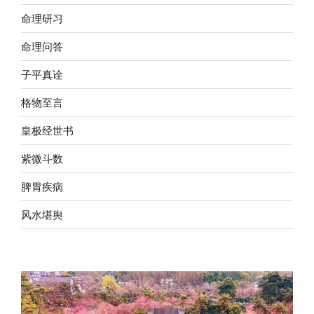
命理研习
命理问答
子平真诠
格物至言
皇极经世书
紫微斗数
脾胃疾病
风水堪舆