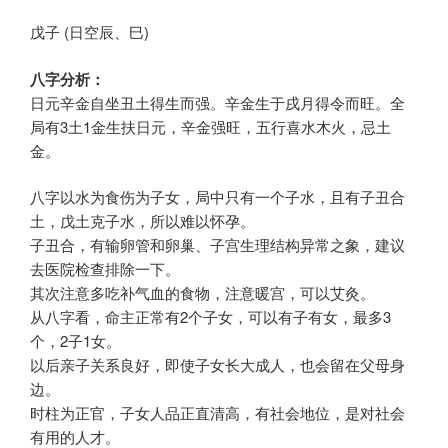
戊子 (日空辰、巳)
八字分析：
日元辛金自坐丑土得生而强。辛金生于戌月得令而旺。全
局有3土1金生扶日元，辛金强旺，五行喜水木火，忌土
金。
八字以水为食伤为子女，局中只有一个子水，且有子丑合
土，戊土克子水，所以难以怀孕。
子丑合，有输卵管和卵巢、子宫生理结构异常之象，建议
去医院检查排除一下。
其次注意多吃补气血的食物，注意暖宫，可以艾灸。
从八字看，命主正常有2个子女，可以有子有女，最多3
个，2子1女。
以后亲子关系良好，即使子女长大成人，也会留在父母身
边。
时柱为正官，子女人品正直清高，有社会地位，是对社会
有用的人才。