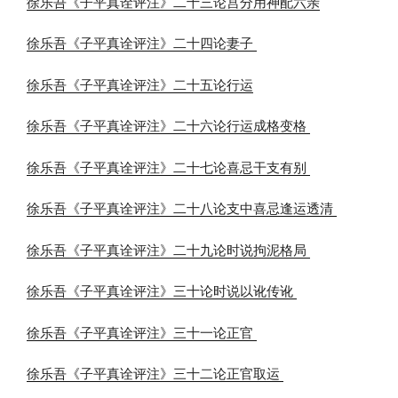
徐乐吾《子平真诠评注》二十三论宫分用神配六亲
徐乐吾《子平真诠评注》二十四论妻子
徐乐吾《子平真诠评注》二十五论行运
徐乐吾《子平真诠评注》二十六论行运成格变格
徐乐吾《子平真诠评注》二十七论喜忌干支有别
徐乐吾《子平真诠评注》二十八论支中喜忌逢运透清
徐乐吾《子平真诠评注》二十九论时说拘泥格局
徐乐吾《子平真诠评注》三十论时说以讹传讹
徐乐吾《子平真诠评注》三十一论正官
徐乐吾《子平真诠评注》三十二论正官取运