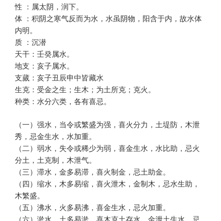
性 ：属太阴，润下。
体 ：积阴之寒气反而为水，水虽阴物，阳含于内，故水体
内明。
质 ：沉潜
天干：壬癸属水。
地支：亥子属水。
支蒇：亥子丑辰申中皆藏水
生克：受金之生；生木；为土所克；克火。
种类：水分六类，各有喜忌。
（一）强水，当令或繁盛为强，喜火分力，土堤防，木泄
秀，忌金生水，水加重。
（二）弱水，失令或稀少为弱，喜金生水，水比助，忌火
分土，土克制，木泄气。
（三）滞水，金多易滞，喜火制金，忌土助金。
（四）缩水，木多易缩，喜火泄木，金制木，忌水生助，
木繁盛。
（五）沸水，火多易沸，喜金生水，忌火加重。
（六）淤水，土多易淤，喜木克土存水，金泄土生水，忌