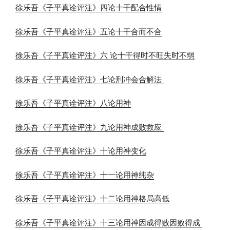
徐乐吾《子平真诠评注》四论十干配合性情
徐乐吾《子平真诠评注》五论十干合而不合
徐乐吾《子平真诠评注》六 论十干得时不旺失时不弱
徐乐吾《子平真诠评注》七论刑冲会合解法
徐乐吾《子平真诠评注》八论用神
徐乐吾《子平真诠评注》九论用神成败救应
徐乐吾《子平真诠评注》十论用神变化
徐乐吾《子平真诠评注》十一论用神纯杂
徐乐吾《子平真诠评注》十二论用神格局高低
徐乐吾《子平真诠评注》十三论用神因成得败因败得成