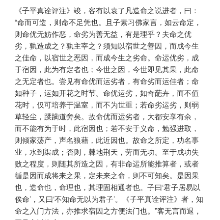
《子平真诠评注》竣，客有以袁了凡造命之说进者，曰：
“命而可造，则命不足凭也。且子素习佛家言，如云命定，
则命优无妨作恶，命劣为善无益，有是理乎？夫命之优
劣，孰造成之？孰主宰之？须知以宿世之善因，而成今生
之佳命，以宿世之恶因，而成今生之劣命。命运优劣，成
于宿因，此为有定者也；今世之因，今世即见其果，此命
之无定者也。尝见有命优而运劣者，有命劣而运佳者；命
如种子，运如开花之时节。命优运劣，如奇葩卉，而不值
花时，仅可培养于温室，而不为世重；若命劣运劣，则弱
草轻尘，蹂躏道旁矣。故命优而运劣者，大都安享有余，
而不能有为于时，此宿因也；若不安于义命，勉强进取，
则倾家荡产，声名狼藉，此近因也。故命之所定，功名事
业，水到渠成；否则，棘地荆天，劳而无功。至于成功失
败之程度，则随其所造之因，有非命运所能推算者，或者
循是因而成将来之果，定未来之命，则不可知矣。是因果
也，造命也，命理也，其理固相通者也。子曰‘君子居易以
俟命’，又曰‘不知命无以为君子’。《子平真诠评注》者，知
命之入门方法，亦推求宿因之方便法门也。”客无言而退，