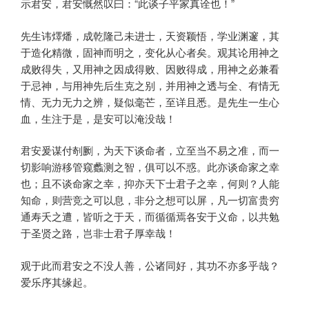
示君安，君安慨然叹曰：“此谈子平家真诠也！”
先生讳燡燔，成乾隆己未进士，天资颖悟，学业渊邃，其
于造化精微，固神而明之，变化从心者矣。观其论用神之
成败得失，又用神之因成得败、因败得成，用神之必兼看
于忌神，与用神先后生克之别，并用神之透与全、有情无
情、无力无力之辨，疑似毫芒，至详且悉。是先生一生心
血，生注于是，是安可以淹没哉！
君安爰谋付剞劂，为天下谈命者，立至当不易之准，而一
切影响游移管窥蠡测之智，俱可以不惑。此亦谈命家之幸
也；且不谈命家之幸，抑亦天下士君子之幸，何则？人能
知命，则营竞之可以息，非分之想可以屏，凡一切富贵穷
通寿夭之遭，皆听之于天，而循循焉各安于义命，以共勉
于圣贤之路，岂非士君子厚幸哉！
观于此而君安之不没人善，公诸同好，其功不亦多乎哉？
爱乐序其缘起。