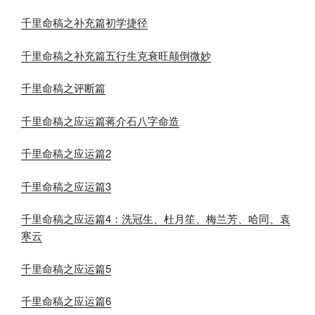
千里命稿之补充篇初学捷径
千里命稿之补充篇五行生克衰旺颠倒微妙
千里命稿之评断篇
千里命稿之应运篇蒋介石八字命造
千里命稿之应运篇2
千里命稿之应运篇3
千里命稿之应运篇4：洗冠生、杜月笙、梅兰芳、哈同、袁
寒云
千里命稿之应运篇5
千里命稿之应运篇6