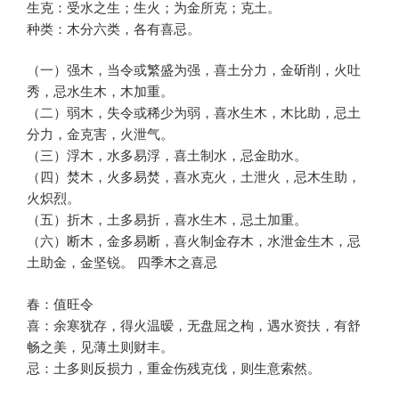
生克：受水之生；生火；为金所克；克土。
种类：木分六类，各有喜忌。
（一）强木，当令或繁盛为强，喜土分力，金斫削，火吐
秀，忌水生木，木加重。
（二）弱木，失令或稀少为弱，喜水生木，木比助，忌土
分力，金克害，火泄气。
（三）浮木，水多易浮，喜土制水，忌金助水。
（四）焚木，火多易焚，喜水克火，土泄火，忌木生助，
火炽烈。
（五）折木，土多易折，喜水生木，忌土加重。
（六）断木，金多易断，喜火制金存木，水泄金生木，忌
土助金，金坚锐。 四季木之喜忌
春：值旺令
喜：余寒犹存，得火温暧，无盘屈之枸，遇水资扶，有舒
畅之美，见薄土则财丰。
忌：土多则反损力，重金伤残克伐，则生意索然。