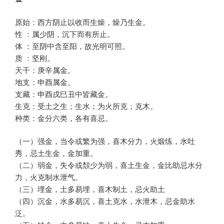
原始：西方阴止以收而生燥，燥乃生金。
性 ：属少阴，沉下而有所止。
体 ：至阴中含至阳，故光明可照。
质 ：坚刚。
天干：庚辛属金。
地支：申酉属金。
支藏：申酉戌巳丑中皆藏金。
生克：受土之生；生水；为火所克；克木。
种类：金分六类，各有喜忌。
（一）强金，当令或繁为强，喜木分力，火煅练，水吐
秀，忌土生金，金加重。
（二）弱金，失令或頹少为弱，喜土生金，金比助忌水分
力，火克制水泄气。
（三）埋金，土多易埋，喜木制土，忌火助土
（四）沉金，水多易沉，喜土克水，水泄木，忌金助水
泛。