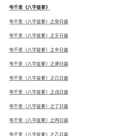
韦千里《八字提要》
韦千里《八字提要》之癸日篇
韦千里《八字提要》之壬日篇
韦千里《八字提要》之辛日篇
韦千里《八字提要》之庚日篇
韦千里《八字提要》之己日篇
韦千里《八字提要》之戊日篇
韦千里《八字提要》之丁日篇
韦千里《八字提要》之丙日篇
韦千里《八字提要》之乙日篇