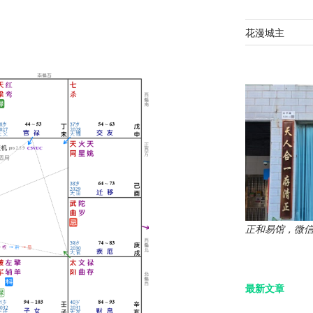
。
花漫城主
正和易馆，微信：z
最新文章