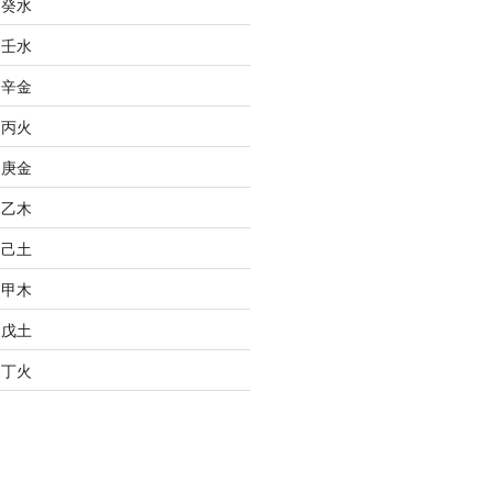
之癸水
之壬水
之辛金
之丙火
之庚金
之乙木
之己土
之甲木
之戊土
之丁火