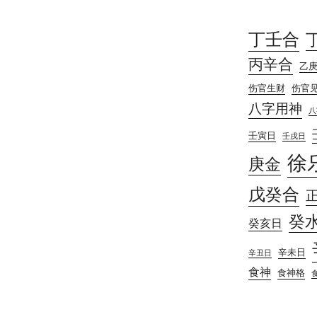
丁壬合
丙辛合
乙
伤官生财
伤官
八字用神
八
壬寅日
壬戌日
徐
庚金
戊癸合
癸
癸亥日
辛未日
辛丑日
食神
食神格