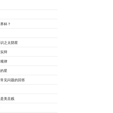
世界杯？
间
知识之太阴星
虚实辩
合规律
明的星
中常见问题的回答
春
只是美且贱
析