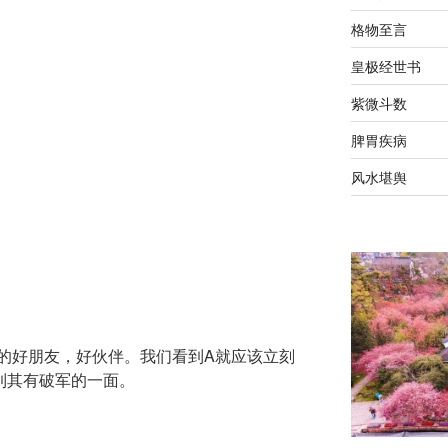
格物至言
皇极经世书
紫微斗数
脾胃疾病
风水堪舆
的好朋友，好伙伴。我们看到A就应该立刻
到其有破军的一面。