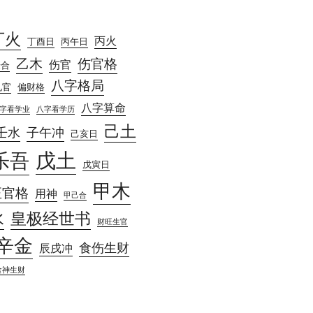
丁火
丙火
丁酉日
丙午日
乙木
伤官格
伤官
庚合
八字格局
见官
偏财格
八字算命
字看学业
八字看学历
己土
壬水
子午冲
己亥日
戊土
乐吾
戊寅日
甲木
正官格
用神
甲己合
水
皇极经世书
财旺生官
辛金
食伤生财
辰戌冲
食神生财