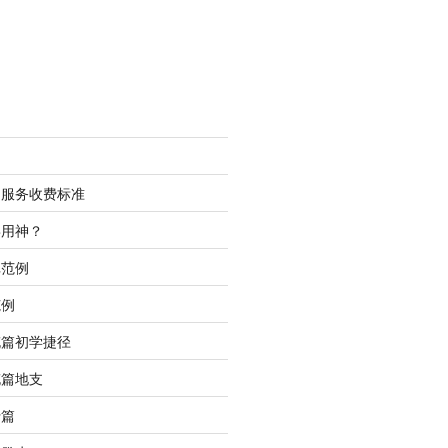
测服务收费标准
喜用神？
批范例
范例
充篇初学捷径
充篇地支
行篇