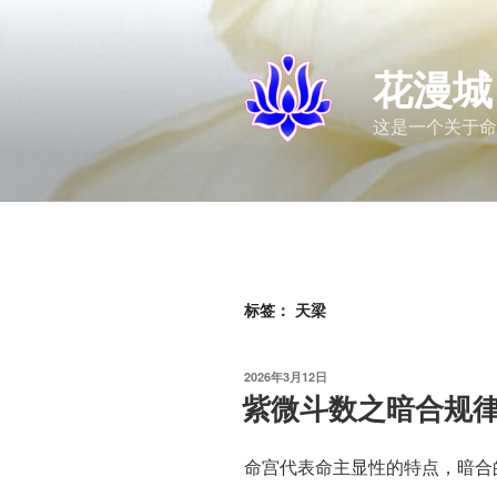
跳
至
内
花漫城
容
这是一个关于命
标签：
天梁
发
2026年3月12日
布
紫微斗数之暗合规
于
命宫代表命主显性的特点，暗合