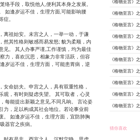
《格物至言》
非笼络手段，取悦他人,便利其本身之发展。
。 如逢岁运不佳，生理方面,可能影响腰
《格物至言》
等症。
《格物至言》
，离祖始安。未宫之人，一举一动，于谦
《格物至言》
，然其性格则敏感而易发怒; 貌为柔顺，内
《格物至言》
意见。 其人办事严谨,工作谨慎，均为最佳
观察力，喜欢沉思，相象力非常活跃，但容
《格物至言》
如逢岁运不佳，生理方面，可能患胃病，逆
《格物至言》
《格物至言》
，女命妨夫。申宫之人，具有双重性格，
乐观，有时则疑虑失望。 其可取者，心灵
《格物至言》
，每能提出新颖之意见,不同凡响。 言论姿
《格物至言》
引力，足以构成其社会地位。若论事业前
废。 如逢岁运不佳，生理方面，宜防肺胸
呼吸器官之疾病。
猜你喜欢
，时有是非。酉宫之人，沉默宁静，思虑