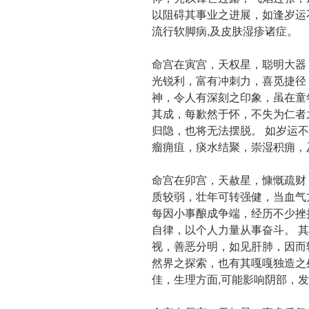
以阻碍其事业之进展，如逢岁运
流行软脚病,及皮肤湿疹诸症。
命宫在寅宫，天权星，聪明大器
光锐利，富有冲刺力，喜觅捷径
神，令人有深刻之印象，虽在童
其成，每歉然于怀，不失为仁者
归隐，也将无法摆脱。 如岁运
瘤痈疽，痰水结聚，崇湿积痈，
命宫在卯宫，天赦星，慷慨疏财
质较弱，壮年可转强健，当血气
每因小事酿成争端，经历不少挫
自律，以个人力量从事奋斗。 
视，善恶分明，如见肝肺，因而
然界之探索，也有其嘎嘎独造之
佳，生理方面,可能影响阴部，