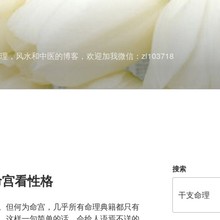
理，风水和中医的博客，欢迎加我微信：zi103718
搜索
命宫看性格
。但何为命宫，几乎所有命理典籍都只有
。这样一句简单的话，会给人语焉不详的