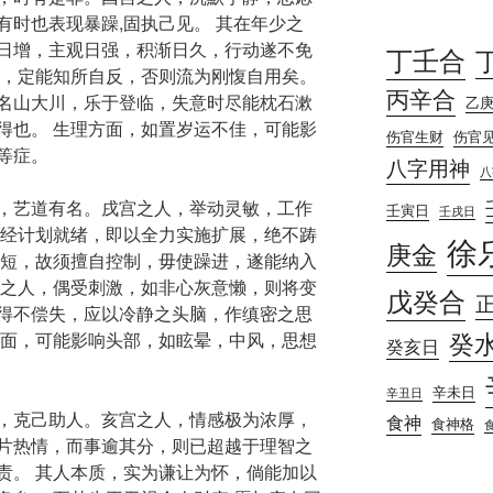
有时也表现暴躁,固执己见。 其在年少之
日增，主观日强，积渐日久，行动遂不免
丁壬合
劝，定能知所自反，否则流为刚愎自用矣。
丙辛合
名山大川，乐于登临，失意时尽能枕石漱
乙
得也。 生理方面，如置岁运不佳，可能影
伤官生财
伤官
等症。
八字用神
八
，艺道有名。戌宫之人，举动灵敏，工作
壬寅日
壬戌日
一经计划就绪，即以全力实施扩展，绝不踌
徐
庚金
所短，故须擅自控制，毋使躁进，遂能纳入
动之人，偶受刺激，如非心灰意懒，则将变
戊癸合
得不偿失，应以冷静之头脑，作缜密之思
癸
方面，可能影响头部，如眩晕，中风，思想
癸亥日
辛未日
辛丑日
，克己助人。亥宫之人，情感极为浓厚，
食神
食神格
片热情，而事逾其分，则已超越于理智之
责。 其人本质，实为谦让为怀，倘能加以