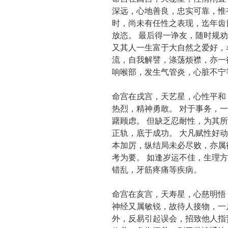
深远，心地善良，忠实可靠，惟
时，尚未有任性之表现，迄年齿
放恣。 最后得一诤友，随时规
又其人一生富于大自然之爱好，
流，自我解譬，涤荡烦襟，亦一
响喉部，发生气管炎，心脏不宁
命宫在戌宫，天艺星，心性平和
热烈，精神勇敢。 对于事务，
躇顾虑。 但缺乏忍耐性，为其
正轨，底于成功。 大凡赋性好
本加厉，纵结局未必尽败，亦属
考为要。 如逢岁运不佳，生理
错乱，牙筋疼痛等疾病。
命宫在亥宫，天寿星，心慈明悟
神经又属敏锐，故待人接物，一
外，反易引起误会，招致他人指