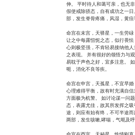
伸。 平时待人和蔼可亲，也无
假使戒除骄态，自有成功之一日
部，发生脊骨疼痛，风湿，黄疸
命宫在未宫，天驿星，一生劳碌
让之中每露忸怩之态，似行畏怯
心则极坚强，不肯轻易接纳他人
之表现。 并有很好的领悟力与
易耽于声色之好，宜多注意。 
呃，消化不良等疾。
命宫在申宫，天孤星，不宜早婚
心理难得平衡，故有时充满自信
方面极为机警。 如讨论谋一问题
态，表露尤佳，故其所发挥之吸
途，则应有始有终，不可半途而
两部，发生咳嗽,哮喘，气呃及
命宫在酉宫，天秘星，性情刚直