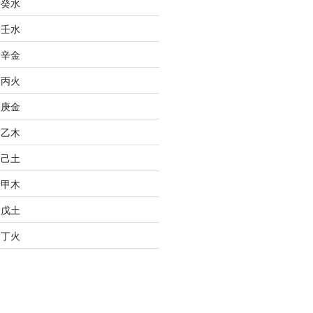
之癸水
之壬水
之辛金
之丙火
之庚金
之乙木
之己土
之甲木
之戊土
之丁火