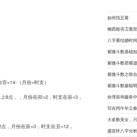
如何找五黄
梅西能否卫冕
八字看结婚时
紫微斗数基础
紫微斗数星曜
紫微斗数之暗
宫=14-（月份+时支）
紫微斗数最聪
早上8点，，月份在卯=2，时支在辰=3，
命理咨询服务
写在丙午年立
大多数美女，
2点，月份在辰=3，时支在丑=12，
盛宣怀八字分