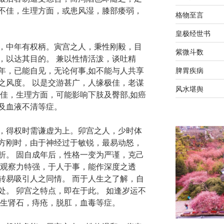
不佳，生理方面，或患风湿，膝部痿弱，
格物至言
皇极经世书
，中年有权柄。寅宫之人，秉性刚毅，目
紫微斗数
，以达其目的。 兼以性情活泼，谈吐精
年，已能自见，无论何事,如不能与人共享
脾胃疾病
之风度。 以是交游甚广，人缘极佳，老谋
风水堪舆
不佳，生理方面，可能影响下肢及臀部,如癌
及血液不清等症。
，得权时需谦虚为上。卯宫之人，少时体
方刚时，由于神经过于敏锐，最易动怒，
折。 固自成年后，性格一变为严谨，克己
其观察力特强，于人于事，能作深度之透
转易吸引人之同情。 而于人生之了解，自
处。 卯宫之特点，即在于此。 如逢岁运不
发生肾石，痔疮，脱肛，血毒等症。