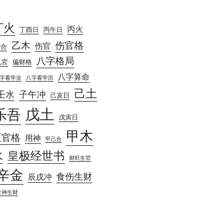
丁火
丙火
丁酉日
丙午日
乙木
伤官格
伤官
庚合
八字格局
见官
偏财格
八字算命
字看学业
八字看学历
己土
壬水
子午冲
己亥日
戊土
乐吾
戊寅日
甲木
正官格
用神
甲己合
水
皇极经世书
财旺生官
辛金
食伤生财
辰戌冲
食神生财