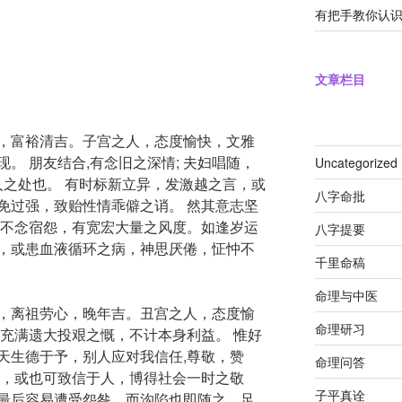
有把手教你认
文章栏目
，富裕清吉。子宫之人，态度愉快，文雅
。 朋友结合,有念旧之深情; 夫妇唱随，
Uncategorized
人之处也。 有时标新立异，发激越之言，或
八字命批
免过强，致贻性情乖僻之诮。 然其意志坚
，不念宿怨，有宽宏大量之风度。如逢岁运
八字提要
，或患血液循环之病，神思厌倦，怔忡不
千里命稿
命理与中医
，离祖劳心，晚年吉。丑宫之人，态度愉
命理研习
生充满遗大投艰之慨，不计本身利益。 惟好
天生德于予，别人应对我信任,尊敬，赞
命理问答
动，或也可致信于人，博得社会一时之敬
子平真诠
最后容易遭受怨咎，而沟陷也即随之，足