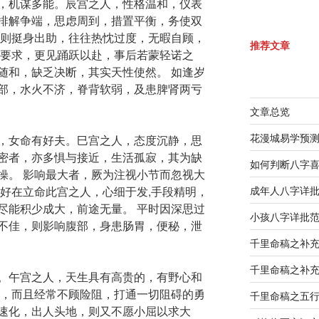
，机谋多能。辰宫之人，性格温和，仪表
排解争端，思虑周到，措置平衡，务使双
，则挺身出助，往往热忱过度，无暇自顾，
推荐文章
之要求，更见踊跃以赴，事后若蒙轻诺之
随和，缺乏决断，其实天性使然。 如逢岁
部，水火不济，脊背软弱，及患脾肾两亏
文章总览
花漫城易学预
，女命有好夫。巳宫之人，态度沉静，思
密者，亦多惧与接近，生活孤寂，其为缺
如何判断八字
操。 影响最大者，厥为注视小节而忽视大
 好在立命此宫之人，心细于发,手段精明，
成年人八字详
尽能积少成大，前途无量。 平时因深思过
小孩八字详批
不佳，则影响腹部，身患肠胃，便秘，泄
千里命稿之补
千里命稿之补
。午宫之人，天生具有高贵的，有野心和
志，而且经常不顾险阻，打通一切阻碍的勇
千里命稿之五
速化，出人头地，则又不愿小屈以求大