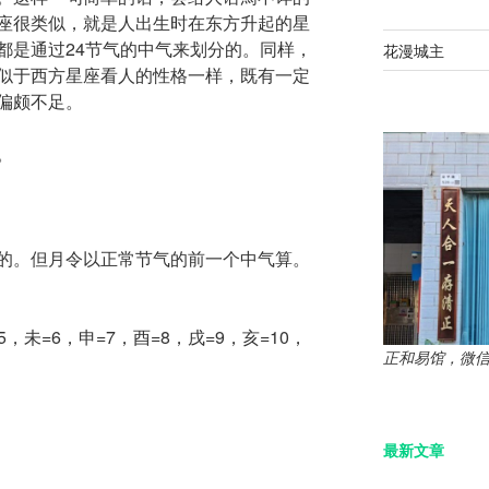
座很类似，就是人出生时在东方升起的星
都是通过24节气的中气来划分的。同样，
花漫城主
似于西方星座看人的性格一样，既有一定
偏颇不足。
。
的。但月令以正常节气的前一个中气算。
5，未=6，申=7，酉=8，戌=9，亥=10，
正和易馆，微信：z
最新文章