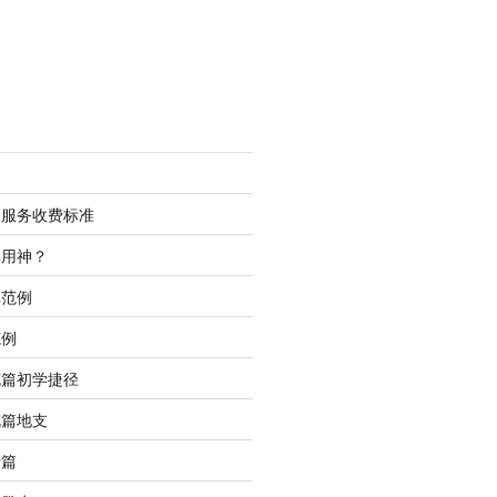
测服务收费标准
喜用神？
批范例
范例
充篇初学捷径
充篇地支
行篇