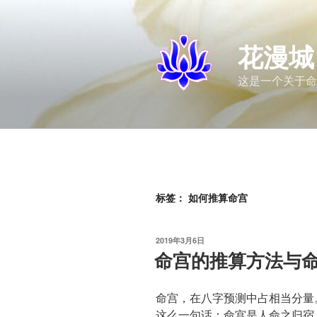
跳
至
内
花漫城
容
这是一个关于命
标签：
如何推算命宫
发
2019年3月6日
布
命宫的推算方法与
于
命宫，在八字预测中占相当分量
这么一句话：命宫是人命之归宿