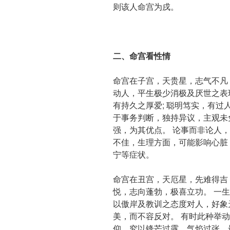
则该人命宫为戌。
二、命宫看性情
命宫在子宫，天贵星，志气不凡
动人，平生极少消极及厌世之表现
有持久之厚爱; 聪明笃实，有过
于事务判断，独持异议，主观未
强，为其优点。 论事而非论人
不佳，生理方面，可能影响心脏
宁等症状。
命宫在丑宫，天厄星，先难得吉
悦，志向蓬勃，极喜立功。 一
以傲岸及教训之态度对人，好象
美，而不容反对。 有时此种举
仰，究以锋芒过露，气焰过张，