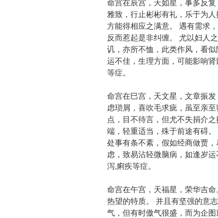
命宫在辰宫，天如星，事多反复
雅致，行止彬彬有礼，乐于为人
方能得相应之满意。 遇有需求
反而惹起是非纠缠。 尤以妇人
讥，亦所不恤，此类作风，看似
运不佳，生理方面，可能影响肾
等症。
命宫在巳宫，天文星，文章振发
虑琐屑，喜吹毛求疵，虽至亲至
点，目不待言，但尤不失捐介之
端，轻重适当，殊于前途有碍。
处事有条不紊，假如经商做贾，
虑，致易沾轻微脑病，如逢岁运
泻,痢疾等症。
命宫在午宫，天福星，荣华吉命
热望的特质。 并且有坚强的意
气，但有时傲气很盛，而为企图