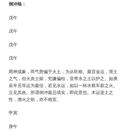
倒冲格：
戊午
戊午
戊午
戊午
两神成象，而气势偏于火土，为从旺格。最宜金运，泄土
之气，但火炎土燥，究嫌偏枯，宜带水之土以护之。如庚
辰辛丑等运为最佳，若见水运，如以一杯水救车薪之火。
立见其炎。所谓倒冲最忌填实，即此意也。木运逆土之
性，增火之焰，亦不相宜。
甲寅
庚午