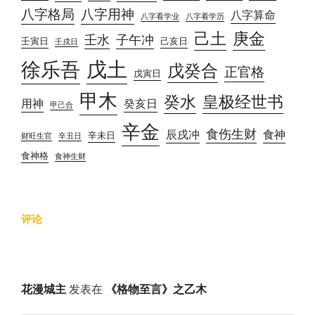
八字格局
八字用神
八字算命
八字看学业
八字看学历
己土
庚金
壬水
子午冲
壬寅日
己亥日
壬戌日
戊土
徐乐吾
戊癸合
正官格
戊寅日
甲木
癸水
皇极经世书
用神
癸亥日
甲己合
辛金
食伤生财
辰戌冲
食神
辛未日
财旺生官
辛丑日
食神格
食神生财
评论
花漫城主
发表在
《格物至言》之乙木