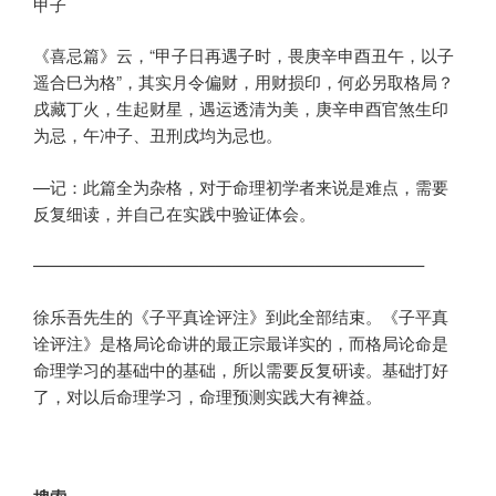
甲子
《喜忌篇》云，“甲子日再遇子时，畏庚辛申酉丑午，以子
遥合巳为格”，其实月令偏财，用财损印，何必另取格局？
戌藏丁火，生起财星，遇运透清为美，庚辛申酉官煞生印
为忌，午冲子、丑刑戌均为忌也。
—记：此篇全为杂格，对于命理初学者来说是难点，需要
反复细读，并自己在实践中验证体会。
———————————————————————–
徐乐吾先生的《子平真诠评注》到此全部结束。《子平真
诠评注》是格局论命讲的最正宗最详实的，而格局论命是
命理学习的基础中的基础，所以需要反复研读。基础打好
了，对以后命理学习，命理预测实践大有裨益。