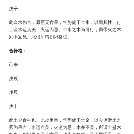
戊子
此金水伤官，原原无官星，气势偏于金水，以顺其性。行
土金水运为美，火运为忌。带水之木尚可行，而带火之木
则不宜见。此俗所谓朝阳格也。
合禄格：
己未
戊辰
戊辰
庚申
此土金食神也。比劫重重，气势偏于土金，以金运泄土之
秀为最吉，水运亦美，火运为忌，木亦不美，所谓土盛木