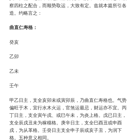
察四柱之配合，而顺势取运，大致有定。兹就本篇所引各
造。约略言之：
曲直仁寿格：
癸亥
乙卯
乙未
壬午
甲乙日主，支全亥卯未或寅卯辰，乃曲直仁寿格也。气势
偏旺于木，宜行水木火运，官煞运最忌，财运亦不宜。丙
丁日主，支全寅午戌、或巳午未，为炎上格。戊已日主，
支全辰戌丑未为稼穑格。庚辛日主，支全巳酉丑或申酉
戌，为从革格。壬癸日主支全申子辰或亥子丑，为润下
格。五种意义相同。