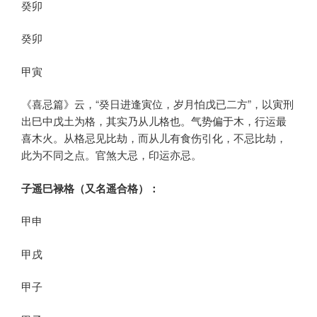
癸卯
癸卯
甲寅
《喜忌篇》云，“癸日进逢寅位，岁月怕戊已二方”，以寅刑
出巳中戊土为格，其实乃从儿格也。气势偏于木，行运最
喜木火。从格忌见比劫，而从儿有食伤引化，不忌比劫，
此为不同之点。官煞大忌，印运亦忌。
子遥巳禄格（又名遥合格）：
甲申
甲戌
甲子