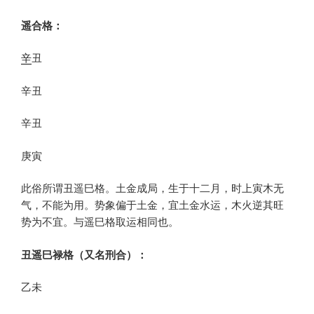
遥合格：
辛
丑
辛丑
辛丑
庚寅
此俗所谓丑遥巳格。土金成局，生于十二月，时上寅木无
气，不能为用。势象偏于土金，宜土金水运，木火逆其旺
势为不宜。与遥巳格取运相同也。
丑遥巳禄格（又名刑合）：
乙未