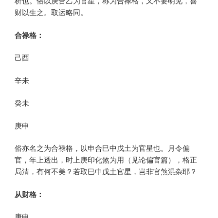
析也。俗以庚合乙为官星，称为合禄格，又不要明见，喜
财以生之。取运略同。
合禄格：
己酉
辛未
癸未
庚申
俗亦名之为合禄格，以申合巳中戊土为官星也。月令偏
官，年上透出，时上庚印化煞为用（见论偏官篇），格正
局清，有何不美？若取巳中戊土官星，岂非官煞混杂耶？
从财格：
庚申