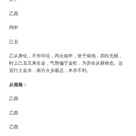
乙酉
丙申
己丑
乙从庚化，不作印论，丙火临申，坐于病地，四柱无根，
时上己丑又来生金，气势偏于金旺，为弃命从财格也。运
宜行土金水，南方火乡最忌，木亦不利。
从煞格：
乙酉
乙酉
乙酉