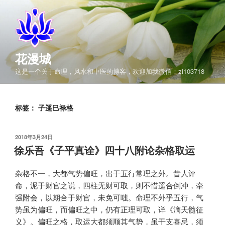
跳
至
内
容
花漫城
这是一个关于命理，风水和中医的博客，欢迎加我微信：zi103718
标签：
子遥巳禄格
发
2018年3月24日
布
徐乐吾《子平真诠》四十八附论杂格取运
于
杂格不一，大都气势偏旺，出于五行常理之外。昔人评
命，泥于财官之说，四柱无财可取，则不惜遥合倒冲，牵
强附会，以期合于财官，未免可嗤。命理不外乎五行，气
势虽为偏旺，而偏旺之中，仍有正理可取，详《滴天髓征
义》。偏旺之格，取运大都须顺其气势，虽干支喜忌，须