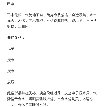
甲申
乙木无根，气势偏于金，为弃命从煞格。金运最美，水土
亦吉。木运为乙木逢根，火运逆其旺势，皆忌见。与上从
财格大致相同。
井拦叉格：
戊子
庚申
庚申
庚辰
此俗所谓井拦叉格。庚金乘旺泄秀，支全申子辰水局。气
势偏于金水，当顺其势以取运。土金水运均美，木运亦
可，行火运逆其旺势不利。