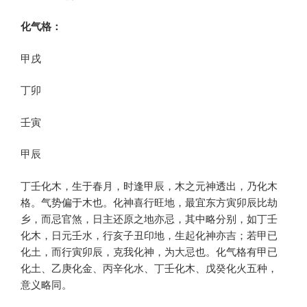
化气格：
甲戌
丁卯
壬寅
甲辰
丁壬化木，生于春月，时逢甲辰，木之元神透出，乃化木
格。气势偏于木也。化神喜行旺地，最宜东方寅卯辰比劫
乡，而忌官煞，日主还原之地亦忌，其中略分别，如丁壬
化木，日元壬水，行亥子丑印地，生起化神亦吉；若甲已
化土，而行寅卯辰，克我化神，为大忌也。化气格有甲已
化土、乙庚化金、丙辛化水、丁壬化木、戊癸化火五种，
意义略同。