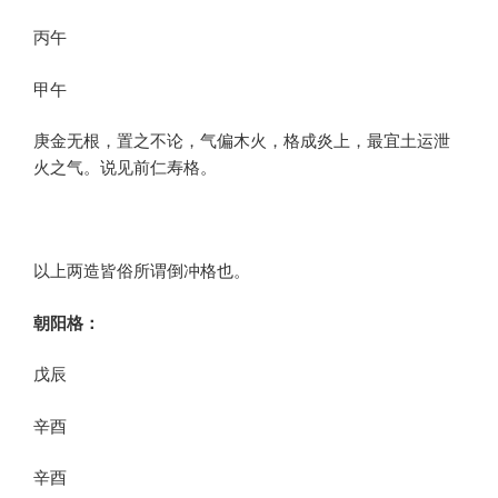
丙午
甲午
庚金无根，置之不论，气偏木火，格成炎上，最宜土运泄
火之气。说见前仁寿格。
以上两造皆俗所谓倒冲格也。
朝阳格：
戊辰
辛酉
辛酉