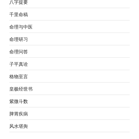
八字提要
千里命稿
命理与中医
命理研习
命理问答
子平真诠
格物至言
皇极经世书
紫微斗数
脾胃疾病
风水堪舆