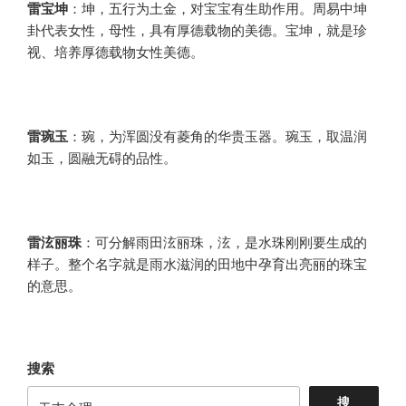
雷宝坤
：坤，五行为土金，对宝宝有生助作用。周易中坤
卦代表女性，母性，具有厚德载物的美德。宝坤，就是珍
视、培养厚德载物女性美德。
雷琬玉
：琬，为浑圆没有菱角的华贵玉器。琬玉，取温润
如玉，圆融无碍的品性。
雷泫丽珠
：可分解雨田泫丽珠，泫，是水珠刚刚要生成的
样子。整个名字就是雨水滋润的田地中孕育出亮丽的珠宝
的意思。
搜索
搜