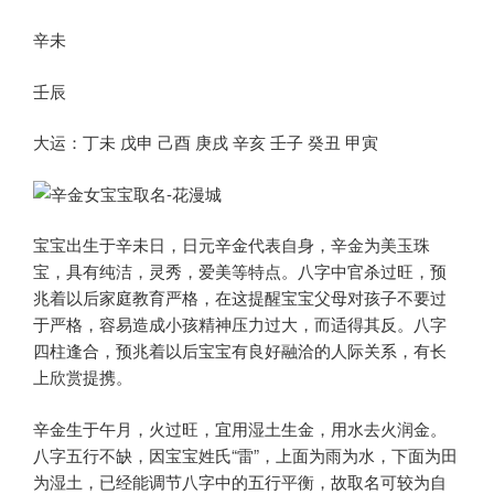
辛未
壬辰
大运：丁未 戊申 己酉 庚戌 辛亥 壬子 癸丑 甲寅
宝宝出生于辛未日，日元辛金代表自身，辛金为美玉珠
宝，具有纯洁，灵秀，爱美等特点。八字中官杀过旺，预
兆着以后家庭教育严格，在这提醒宝宝父母对孩子不要过
于严格，容易造成小孩精神压力过大，而适得其反。八字
四柱逢合，预兆着以后宝宝有良好融洽的人际关系，有长
上欣赏提携。
辛金生于午月，火过旺，宜用湿土生金，用水去火润金。
八字五行不缺，因宝宝姓氏“雷”，上面为雨为水，下面为田
为湿土，已经能调节八字中的五行平衡，故取名可较为自