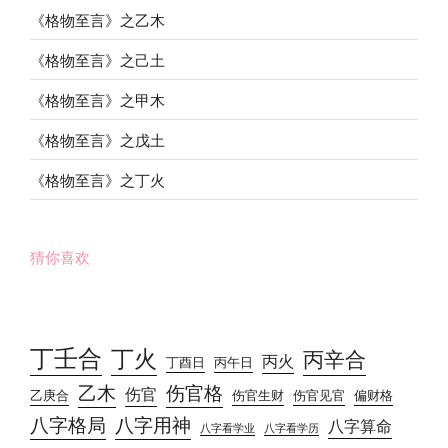
《格物至言》之乙木
《格物至言》之己土
《格物至言》之甲木
《格物至言》之戊土
《格物至言》之丁火
猜你喜欢
丁壬合
丁火
丙辛合
丙火
丁酉日
丙午日
乙木
伤官格
伤官
乙庚合
伤官生财
伤官见官
偏财格
八字格局
八字用神
八字算命
八字看学业
八字看学历