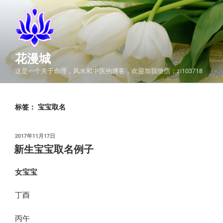
跳
至
内
容
花漫城
这是一个关于命理，风水和中医的博客，欢迎加我微信：zi103718
标签：
宝宝取名
发
2017年11月17日
布
新生宝宝取名例子
于
女宝宝
丁酉
丙午