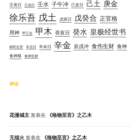
己土
庚金
壬水
子午冲
壬寅日
己亥日
壬戌日
戊土
徐乐吾
戊癸合
正官格
戊寅日
甲木
癸水
皇极经世书
用神
癸亥日
甲己合
辛金
食伤生财
辰戌冲
食神
辛未日
财旺生官
辛丑日
食神格
食神生财
评论
花漫城主
发表在
《格物至言》之乙木
无烟火
发表在
《格物至言》之乙木