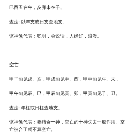
巳酉丑在午，亥卯未在子。
查法: 以年支或日支查地支。
该神煞代表：聪明，会说话，人缘好，浪漫。
空亡
甲子旬见戌、亥，甲戌旬见申、酉，甲申旬见午、未，
甲午旬见辰、巳，甲辰旬见寅、卯，甲寅旬见子、丑。
查法: 年柱或日柱查地支。
该神煞代表：要结合十神，空亡的十神失去一般作用。空
亡被合了就不算空亡。