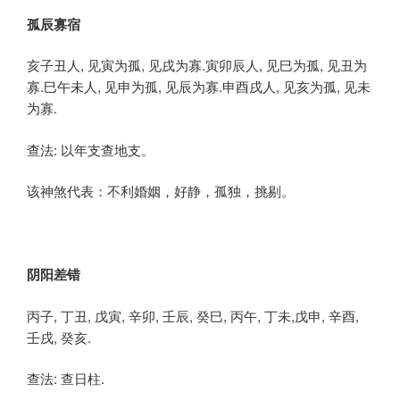
孤辰寡宿
亥子丑人, 见寅为孤, 见戌为寡.寅卯辰人, 见巳为孤, 见丑为
寡.巳午未人, 见申为孤, 见辰为寡.申酉戌人, 见亥为孤, 见未
为寡.
查法: 以年支查地支。
该神煞代表：不利婚姻，好静，孤独，挑剔。
阴阳差错
丙子, 丁丑, 戊寅, 辛卯, 壬辰, 癸巳, 丙午, 丁未,戊申, 辛酉,
壬戌, 癸亥.
查法: 查日柱.