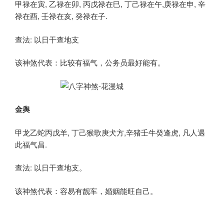
甲禄在寅, 乙禄在卯, 丙戊禄在巳, 丁己禄在午,庚禄在申, 辛
禄在酉, 壬禄在亥, 癸禄在子.
查法: 以日干查地支
该神煞代表：比较有福气，公务员最好能有。
金舆
甲龙乙蛇丙戊羊, 丁己猴歌庚犬方,辛猪壬牛癸逢虎, 凡人遇
此福气昌.
查法: 以日干查地支。
该神煞代表：容易有靓车，婚姻能旺自己。