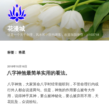
跳
至
内
容
花漫城
这是一个关于命理，风水和中医的博客，欢迎加我微信：zi103718
标签：
将星
发
2018年10月16日
布
八字神煞最简单实用的看法。
于
八字神煞，大家算命八字时经常能听到，不管命理行内或
行外人都会说道两句。但是，神煞的作用要么被夸大作
用，说得神乎其神，要么被神秘化，要么被弃而不用，天
花乱坠，众说纷纭。