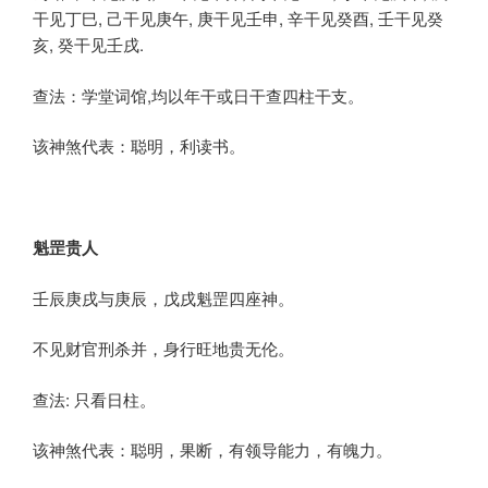
干见丁巳, 己干见庚午, 庚干见壬申, 辛干见癸酉, 壬干见癸
亥, 癸干见壬戌.
查法：学堂词馆,均以年干或日干查四柱干支。
该神煞代表：聪明，利读书。
魁罡贵人
壬辰庚戌与庚辰，戊戌魁罡四座神。
不见财官刑杀并，身行旺地贵无伦。
查法: 只看日柱。
该神煞代表：聪明，果断，有领导能力，有魄力。