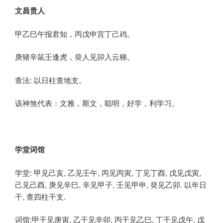
文昌贵人
甲乙巳午报君知，丙戊申宫丁己鸡。
庚猪辛鼠壬逢虎，癸人见卯入云梯。
查法: 以日柱查地支。
该神煞代表：文雅，斯文，聪明，好学，利学习。
学堂词馆
学堂: 甲见己亥, 乙见壬午, 丙见丙寅, 丁见丁酉, 戊见戊寅,
己见己酉, 庚见辛巳, 辛见甲子, 壬见甲申, 癸见乙卯. 以年日
干, 查四柱干支.
词馆:甲干见庚寅, 乙干见辛卯, 丙干见乙巳, 丁干见戊午, 戊