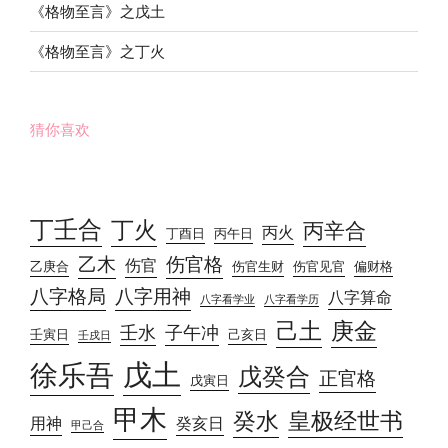
《格物至言》之戊土
《格物至言》之丁火
猜你喜欢
丁壬合
丁火
丙辛合
丙火
丁酉日
丙午日
乙木
伤官格
伤官
乙庚合
伤官生财
伤官见官
偏财格
八字格局
八字用神
八字算命
八字看学业
八字看学历
己土
庚金
壬水
子午冲
壬寅日
己亥日
壬戌日
戊土
徐乐吾
戊癸合
正官格
戊寅日
甲木
癸水
皇极经世书
用神
癸亥日
甲己合