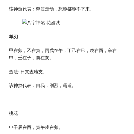
该神煞代表：奔波走动，想静都静不下来。
羊刃
甲在卯，乙在寅，丙戊在午，丁己在巳，庚在酉，辛在
申，壬在子，癸在亥。
查法: 日支查地支。
该神煞代表：自我，刚烈，霸道。
桃花
申子辰在酉，寅午戌在卯。