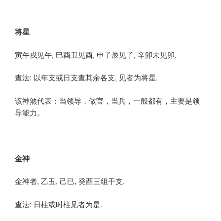
将星
寅午戌见午, 巳酉丑见酉, 申子辰见子, 辛卯未见卯.
查法: 以年支或日支查其余各支, 见者为将星.
该神煞代表：当领导，做官，当兵，一般都有，主要是领
导能力。
金神
金神者, 乙丑, 己巳, 癸酉三组干支.
查法: 日柱或时柱见者为是.