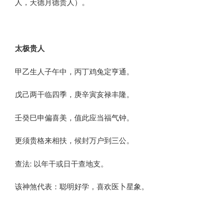
人，天德月德贵人）。
太极贵人
甲乙生人子午中，丙丁鸡兔定亨通。
戊己两干临四季，庚辛寅亥禄丰隆。
壬癸巳申偏喜美，值此应当福气钟。
更须贵格来相扶，候封万户到三公。
查法: 以年干或日干查地支。
该神煞代表：聪明好学，喜欢医卜星象。