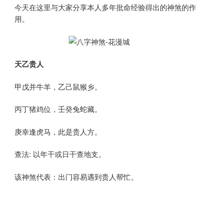
今天在这里与大家分享本人多年批命经验得出的神煞的作
用。
天乙贵人
甲戊并牛羊，乙己鼠猴乡。
丙丁猪鸡位，壬癸兔蛇藏。
庚幸逢虎马，此是贵人方。
查法: 以年干或日干查地支。
该神煞代表：出门容易遇到贵人帮忙。