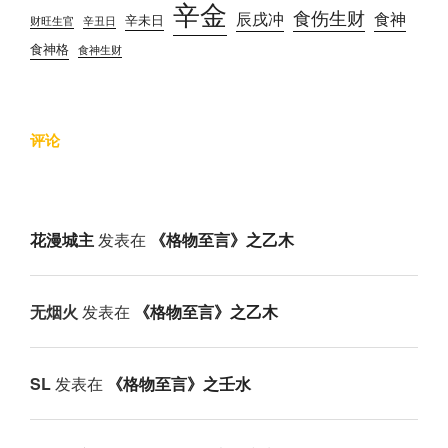
辛金
食伤生财
辰戌冲
食神
辛未日
财旺生官
辛丑日
食神格
食神生财
评论
花漫城主
发表在
《格物至言》之乙木
无烟火
发表在
《格物至言》之乙木
SL
发表在
《格物至言》之壬水