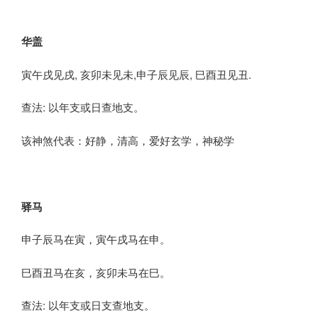
华盖
寅午戌见戌, 亥卯未见未,申子辰见辰, 巳酉丑见丑.
查法: 以年支或日查地支。
该神煞代表：好静，清高，爱好玄学，神秘学
驿马
申子辰马在寅，寅午戌马在申。
巳酉丑马在亥，亥卯未马在巳。
查法: 以年支或日支查地支。