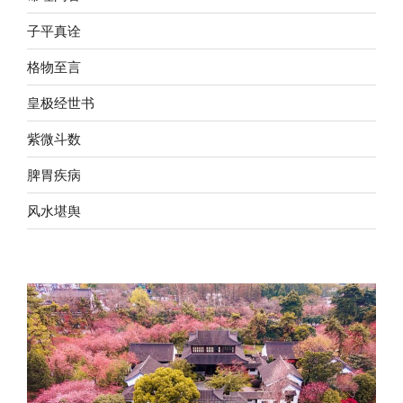
子平真诠
格物至言
皇极经世书
紫微斗数
脾胃疾病
风水堪舆