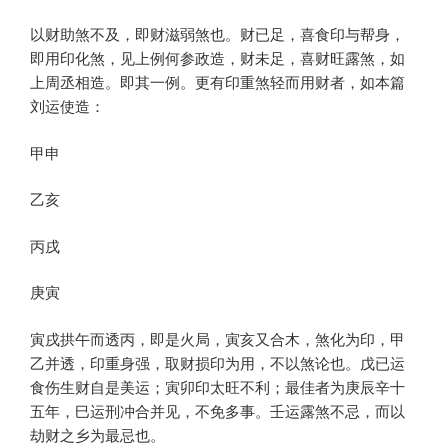
以财助煞不及，即财滋弱煞也。财已足，喜食印与帮身，
即用印化煞，见上例何参政造，财未足，喜财旺露煞，如
上周丞相造。即其一例。更有印重煞轻而用财者，如本篇
刘运使造：
甲申
乙亥
丙戌
庚寅
寅戌拱午而透丙，即是火局，寅亥又合木，煞化为印，甲
乙并透，印重身强，取财损印为用，不以煞论也。戊已运
食伤生财自是美运；寅卯印太旺不利；最佳者为庚辰辛十
五年，巳运刑冲合并见，不免多事。壬运露煞不忌，而以
劫财之乡为最忌也。