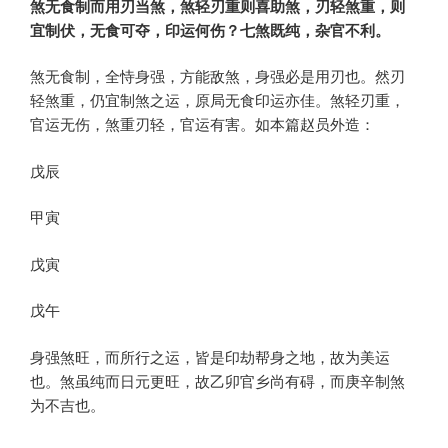
煞无食制而用刃当煞，煞轻刃重则喜助煞，刃轻煞重，则
宜制伏，无食可夺，印运何伤？七煞既纯，杂官不利。
煞无食制，全恃身强，方能敌煞，身强必是用刃也。然刃
轻煞重，仍宜制煞之运，原局无食印运亦佳。煞轻刃重，
官运无伤，煞重刃轻，官运有害。如本篇赵员外造：
戊辰
甲寅
戊寅
戊午
身强煞旺，而所行之运，皆是印劫帮身之地，故为美运
也。煞虽纯而日元更旺，故乙卯官乡尚有碍，而庚辛制煞
为不吉也。