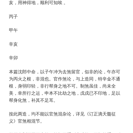
亥，用神得地，顺利可知唉 。
丙子
甲午
辛亥
辛卯
本篇沈郎中命，以子午冲为去煞留官，似非的论，午亦可
为丙火之根，非混也。官作煞论，与上造同，特辛金不通
根，身弱印轻，非行帮身之地不可。制煞虽佳，尚未全
美，幸所行之运，申本不比劫之地，戊戌已不印地，足以
帮身化煞，补其不足耳。
按此两造，均不能以官煞混杂论，详见《订正滴天髓征
义》官煞相混节。