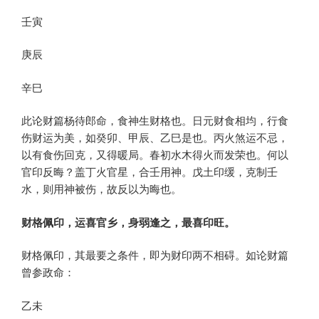
壬寅
庚辰
辛巳
此论财篇杨待郎命，食神生财格也。日元财食相均，行食
伤财运为美，如癸卯、甲辰、乙巳是也。丙火煞运不忌，
以有食伤回克，又得暖局。春初水木得火而发荣也。何以
官印反晦？盖丁火官星，合壬用神。戊土印缓，克制壬
水，则用神被伤，故反以为晦也。
财格佩印，运喜官乡，身弱逢之，最喜印旺。
财格佩印，其最要之条件，即为财印两不相碍。如论财篇
曾参政命：
乙未