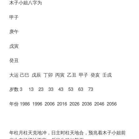
木子小姐八字为
甲子
庚午
戊寅
癸丑
大运 己巳 戊辰 丁卯 丙寅 乙丑 甲子 癸亥 壬戌
岁数 3 13 23 33 43 53 63 73
年份 1986 1996 2006 2016 2026 2036 2046 2056
年柱月柱天克地冲，日主时柱天地合，预兆着木子小姐前