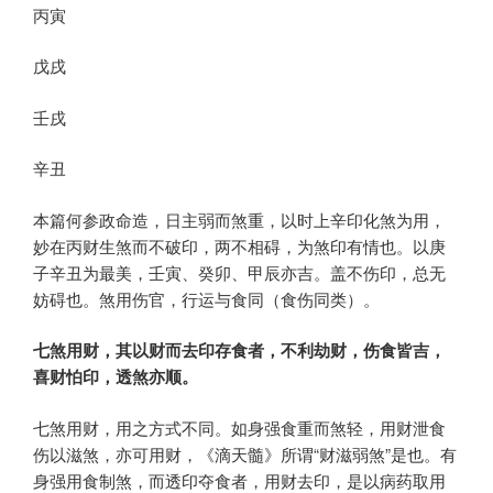
丙寅
戊戌
壬戌
辛丑
本篇何参政命造，日主弱而煞重，以时上辛印化煞为用，
妙在丙财生煞而不破印，两不相碍，为煞印有情也。以庚
子辛丑为最美，壬寅、癸卯、甲辰亦吉。盖不伤印，总无
妨碍也。煞用伤官，行运与食同（食伤同类）。
七煞用财，其以财而去印存食者，不利劫财，伤食皆吉，
喜财怕印，透煞亦顺。
七煞用财，用之方式不同。如身强食重而煞轻，用财泄食
伤以滋煞，亦可用财，《滴天髓》所谓“财滋弱煞”是也。有
身强用食制煞，而透印夺食者，用财去印，是以病药取用