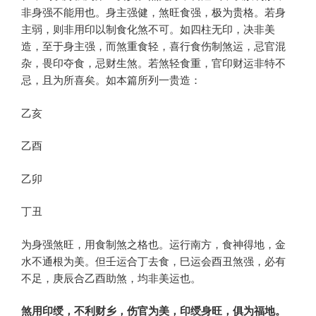
非身强不能用也。身主强健，煞旺食强，极为贵格。若身
主弱，则非用印以制食化煞不可。如四柱无印，决非美
造，至于身主强，而煞重食轻，喜行食伤制煞运，忌官混
杂，畏印夺食，忌财生煞。若煞轻食重，官印财运非特不
忌，且为所喜矣。如本篇所列一贵造：
乙亥
乙酉
乙卯
丁丑
为身强煞旺，用食制煞之格也。运行南方，食神得地，金
水不通根为美。但壬运合丁去食，巳运会酉丑煞强，必有
不足，庚辰合乙酉助煞，均非美运也。
煞用印绶，不利财乡，伤官为美，印绶身旺，俱为福地。