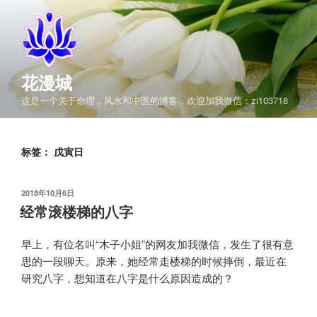
跳
至
内
容
花漫城
这是一个关于命理，风水和中医的博客，欢迎加我微信：zi103718
标签：
戊寅日
发
2018年10月6日
布
经常滚楼梯的八字
于
早上，有位名叫“木子小姐”的网友加我微信，发生了很有意
思的一段聊天。原来，她经常走楼梯的时候摔倒，最近在
研究八字，想知道在八字是什么原因造成的？