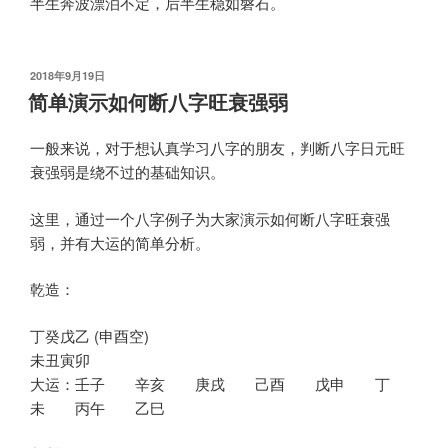
半生奔波漂泊不定，后半生稳如磐石。
发
2018年9月19日
布
简单演示如何断八字旺衰强弱
于
一般来说，对于想认真学习八字的朋友，判断八字日元旺
衰强弱是绕不过的基础知识。
这里，通过一个八字例子为大家演示如何断八字旺衰强
弱，并有大运的简单分析。
乾造：
丁癸戊乙 (申酉空)
未丑寅卯
大运：壬子 辛亥 庚戌 己酉 戊申 丁
未 丙午 乙巳