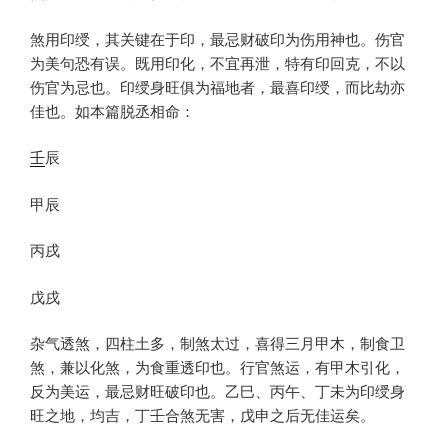
煞用印绶，其关键在于印，最忌财破印为伤用神也。伤官
为美句恐有误。既用印化，不宜再泄，特有印回克，不以
伤官为忌也。印绶身旺俱为福地者，最喜印绶，而比劫亦
佳也。如本篇脱丞相命：
壬
辰
甲辰
丙戌
戊戌
杂气透煞，四柱土多，制煞太过，喜得三月甲木，制食卫
煞，兼以化煞，为食重透印也。行官煞运，有甲木引化，
反为美运，最忌财旺破印也。乙巳、丙午、丁未为印绶身
旺之地，均吉，丁壬合煞无害，戊申之后无佳运矣。