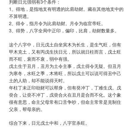
判断日元强弱有3个条件：
1、得地，是指地支有明透的比肩劫财。藏在其他地支中的
不算明透。
2、得令，指月令为比肩劫财。月令为临官帝旺。
3、得势，八字全局中正印，偏印，比肩，劫财数量多。
这个八字中，日元戊土自坐寅木为长生，是生气旺，但有
甲木克土，又有丙戊生扶日元，所以就日柱而言，戊土旺
而不旺，衰而不衰，弱中有强。
戊土生于丑月，丑月为土令主事，戊土得令无疑。但丑月
为寒冬，水旺之季，木将旺，所以戊土可以说可得丑中己
土的人助，却不能说得天时。
年柱丁未正印劫财可以帮身，但有癸冲丁，丁难生戊。戊
癸合，让癸不冲丁，戊癸合火在丑月是合而不化。这个象
很有意思，命主父母常有口舌争吵，但命主常常是克制住
父亲，帮母亲的。
综合下来，日元戊土中和，八字官杀旺。