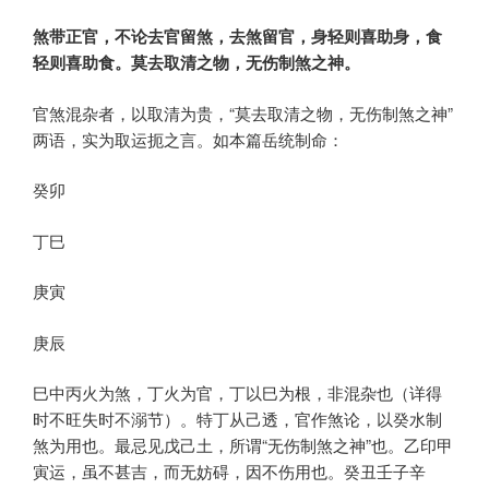
煞带正官，不论去官留煞，去煞留官，身轻则喜助身，食
轻则喜助食。莫去取清之物，无伤制煞之神。
官煞混杂者，以取清为贵，“莫去取清之物，无伤制煞之神”
两语，实为取运扼之言。如本篇岳统制命：
癸卯
丁巳
庚寅
庚辰
巳中丙火为煞，丁火为官，丁以巳为根，非混杂也（详得
时不旺失时不溺节）。特丁从己透，官作煞论，以癸水制
煞为用也。最忌见戊己土，所谓“无伤制煞之神”也。乙印甲
寅运，虽不甚吉，而无妨碍，因不伤用也。癸丑壬子辛