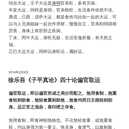
结合大运，壬子大运是
身弱
官杀旺，多有灾病。
辛亥大运，同样是身弱，官杀暗旺，生活条件依然不佳。
庚戌，己酉，戊申大运，都是食伤与比劫一起的大运，可
以与人兄弟姐妹一起合作求财，慢慢自立，官杀削弱得很
厉害，身体上有肝胆之疾病。
丁未、丙午大运，身旺无疑，生活安逸舒服，有天然之
福。
乙巳大运大运，同样以身旺论，属好运。
发
2018年3月8日
布
徐乐吾《子平真诠》四十论偏官取运
于
偏官取运，即以偏官所成之局分而配之。煞用食制，煞重
食轻则助食，煞轻食重则助煞，煞食均而日主根轻则助
身。忌正官之混杂，畏印绶之夺食。
煞用食制，即食神制煞格也。不论煞轻食重，或煞重食
轻，均以身强为第一要义。煞克身，食泄气，以敌制敌，