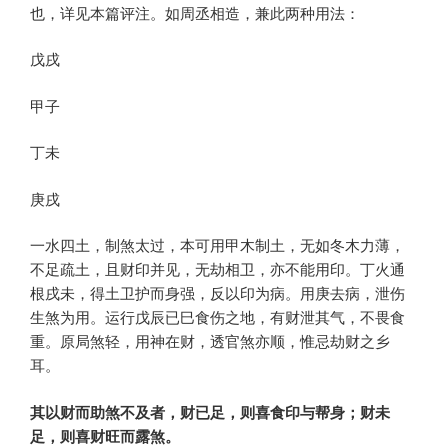
也，详见本篇评注。如周丞相造，兼此两种用法：
戊戌
甲子
丁未
庚戌
一水四土，制煞太过，本可用甲木制土，无如冬木力薄，
不足疏土，且财印并见，无劫相卫，亦不能用印。丁火通
根戌未，得土卫护而身强，反以印为病。用庚去病，泄伤
生煞为用。运行戊辰已巳食伤之地，有财泄其气，不畏食
重。原局煞轻，用神在财，透官煞亦顺，惟忌劫财之乡
耳。
其以财而助煞不及者，财已足，则喜食印与帮身；财未
足，则喜财旺而露煞。