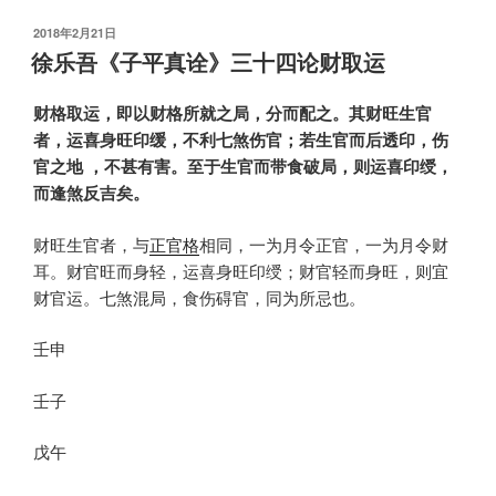
发
2018年2月21日
布
徐乐吾《子平真诠》三十四论财取运
于
财格取运，即以财格所就之局，分而配之。其财旺生官
者，运喜身旺印缓，不利七煞伤官；若生官而后透印，伤
官之地 ，不甚有害。至于生官而带食破局，则运喜印绶，
而逢煞反吉矣。
财旺生官者，与
正官格
相同，一为月令正官，一为月令财
耳。财官旺而身轻，运喜身旺印绶；财官轻而身旺，则宜
财官运。七煞混局，食伤碍官，同为所忌也。
壬申
壬子
戊午