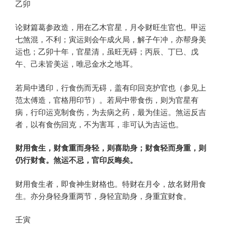
乙卯
论财篇葛参政造，用在乙木官星，月令财旺生官也。甲运
七煞混，不利；寅运则会午成火局，解子午冲，亦帮身美
运也；乙卯十年，官星清，虽旺无碍；丙辰、丁巳、戊
午、己未皆美运，唯忌金水之地耳。
若局中透印，行食伤而无碍，盖有印回克护官也（参见上
范太傅造，官格用印节）。若局中带食伤，则为官星有
病，行印运克制食伤，为去病之药，最为佳运。煞运反吉
者，以有食伤回克，不为害耳，非可认为吉运也。
财用食生，财食重而身轻，则喜助身；财食轻而身重，则
仍行财食。煞运不忌，官印反晦矣。
财用食生者，即食神生财格也。特财在月令，故名财用食
生。亦分身轻身重两节，身轻宜助身，身重宜财食。
壬寅