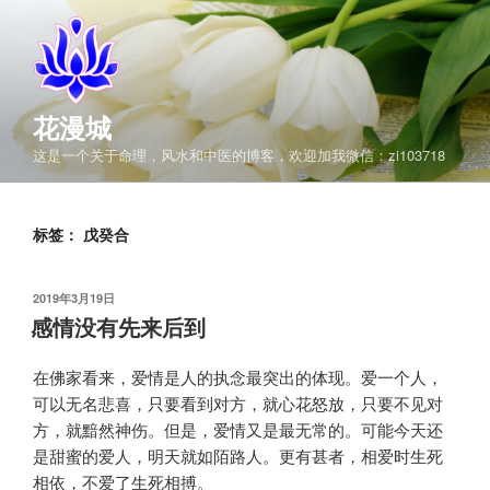
跳
至
内
容
花漫城
这是一个关于命理，风水和中医的博客，欢迎加我微信：zi103718
标签：
戊癸合
发
2019年3月19日
布
感情没有先来后到
于
在佛家看来，爱情是人的执念最突出的体现。爱一个人，
可以无名悲喜，只要看到对方，就心花怒放，只要不见对
方，就黯然神伤。但是，爱情又是最无常的。可能今天还
是甜蜜的爱人，明天就如陌路人。更有甚者，相爱时生死
相依，不爱了生死相搏。