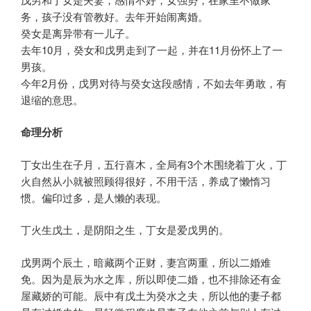
务，孩子没有管教好。去年开始闹离婚。
癸女是离异带有一儿子。
去年10月，癸女和戊男走到了一起，并在11月份怀上了一
男孩。
今年2月份，戊男对待与癸女这段感情，不如去年勇敢，有
退缩的意思。
命理分析
丁女出生在子月，五行喜木，全局有3个木围绕着丁火，丁
火自然从小就被照顾得很好，不用干活，养成了懒惰习
惯。偏印过多，是人懒的表现。
丁火生戊土，是阴阳之生，丁女是爱戊男的。
戊男两个辰土，暗藏两个正财，妻宫两重，所以二婚难
免。因为是辰为水之库，所以即使二婚，也不排除还有金
屋藏娇的可能。辰中有戊土为癸水之夫，所以他的妻子都