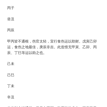
丙子
癸丑
丙辰
甲丙皆不通根，伤官太轻，宜行食伤运以助财。戊寅己卯
运，食伤之地最佳，庚辰非吉。此造惜无甲寅、乙卯、丙
辰、丁巳等运以助之也。
己未
己巳
丁未
辛丑