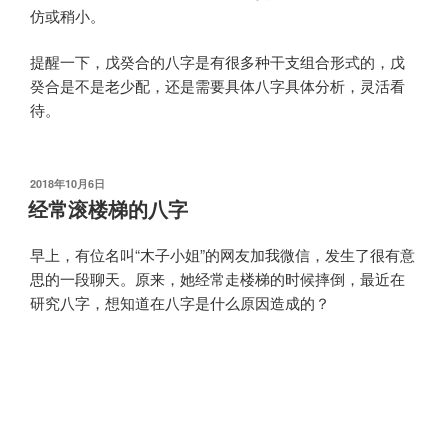
仿或稍小。
提醒一下，戊癸合的八字是有很多种干支组合形式的，戊
癸合是不是老少配，还是需要具体八字具体分析，灵活看
待。
发
2018年10月6日
布
经常滚楼梯的八字
于
早上，有位名叫“木子小姐”的网友加我微信，发生了很有意
思的一段聊天。原来，她经常走楼梯的时候摔倒，最近在
研究八字，想知道在八字是什么原因造成的？