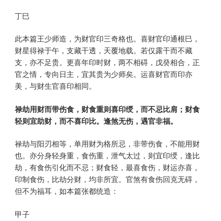
丁巳
此本篇王少师造，为财官印三奇格也。喜财官印通根巳，
财星得禄于午，支藏干透，天覆地载。若仅露干而不藏
支，亦不足贵。更喜年印时财，两不相碍，戊癸相合，正
官之情，专向日主，宜其贵为少师矣。运喜财官而印亦
美，与财生官喜印相同。
禄劫用财而带伤食，财食重则喜印绶，而不忌比肩；财食
轻则宜助财，而不喜印比。逢煞无伤，遇官非福。
禄劫与阳刃相等，单用财为格所忌，非带伤食，不能用财
也。亦分身轻身重，食伤重，泄气太过，则宜印绶，逢比
劫，有食伤引化而不忌；财食轻，最喜食伤，财运亦喜，
印制食伤，比劫分财，均非所宜。官煞有食伤回克无碍，
但不为福耳，如本篇张都统造：
甲子