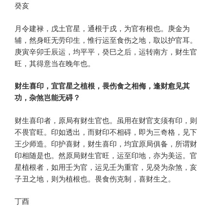
癸亥
月令建禄，戊土官星，通根于戌，为官有根也。庚金为
辅，然身旺无劳印生，惟行运至食伤之地，取以护官耳。
庚寅辛卯壬辰运，均平平，癸巳之后，运转南方，财生官
旺，其得意当在晚年也。
财生喜印，宜官星之植根，畏伤食之相侮，逢财愈见其
功，杂煞岂能无碍？
财生喜印者，原局有财生官也。虽用在财官支须有印，则
不畏官旺。印如透出，而财印不相碍，即为三奇格，见下
王少师造。印护喜财，财生喜印，均宜原局俱备，所谓财
印相随是也。然原局财生官旺，运至印地，亦为美运。官
星植根者，如用壬为官，运见壬为重官，见癸为杂煞，亥
子丑之地，则为植根也。畏食伤克制，喜财生之。
丁酉