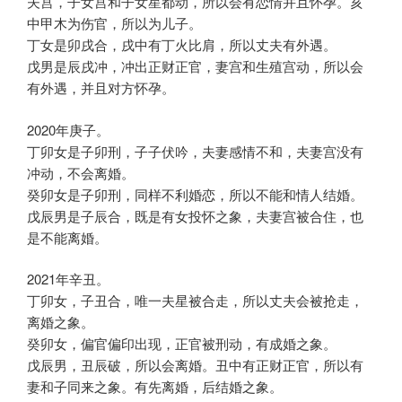
夫宫，子女宫和子女星都动，所以会有恋情并且怀孕。亥
中甲木为伤官，所以为儿子。
丁女是卯戌合，戌中有丁火比肩，所以丈夫有外遇。
戊男是辰戌冲，冲出正财正官，妻宫和生殖宫动，所以会
有外遇，并且对方怀孕。
2020年庚子。
丁卯女是子卯刑，子子伏吟，夫妻感情不和，夫妻宫没有
冲动，不会离婚。
癸卯女是子卯刑，同样不利婚恋，所以不能和情人结婚。
戊辰男是子辰合，既是有女投怀之象，夫妻宫被合住，也
是不能离婚。
2021年辛丑。
丁卯女，子丑合，唯一夫星被合走，所以丈夫会被抢走，
离婚之象。
癸卯女，偏官偏印出现，正官被刑动，有成婚之象。
戊辰男，丑辰破，所以会离婚。丑中有正财正官，所以有
妻和子同来之象。有先离婚，后结婚之象。