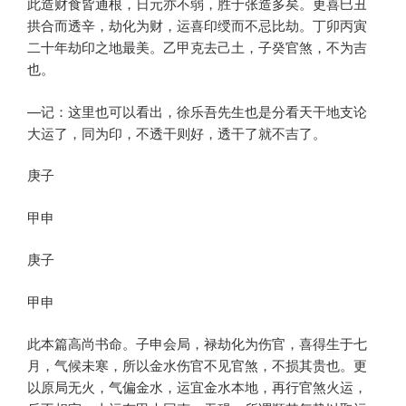
此造财食皆通根，日元亦不弱，胜于张造多矣。更喜巳丑
拱合而透辛，劫化为财，运喜印绶而不忌比劫。丁卯丙寅
二十年劫印之地最美。乙甲克去己土，子癸官煞，不为吉
也。
—记：这里也可以看出，徐乐吾先生也是分看天干地支论
大运了，同为印，不透干则好，透干了就不吉了。
庚子
甲申
庚子
甲申
此本篇高尚书命。子申会局，禄劫化为伤官，喜得生于七
月，气候未寒，所以金水伤官不见官煞，不损其贵也。更
以原局无火，气偏金水，运宜金水本地，再行官煞火运，