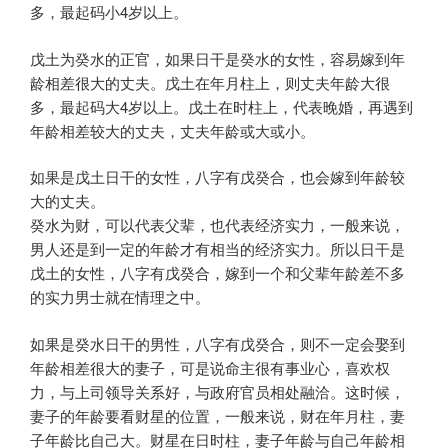
多，最起码小4岁以上。
戊土为癸水的正官，如果日干是癸水的女性，容易嫁到年
龄相差很大的丈夫。戊土在年月柱上，则丈夫年龄大很
多，最起码大4岁以上。戊土在时柱上，代表晚婚，再遇到
年龄相差较大的丈夫，丈夫年龄或大或小。
如果是戊土日干的女性，八字有戊癸合，也会嫁到年龄较
大的丈夫。
癸水为财，可以代表父辈，也代表经济实力，一般来说，
男人还是到一定的年龄才有相当的经济实力。所以日干是
戊土的女性，八字有戊癸合，嫁到一个和父辈年龄差不多
的实力男士就在情理之中。
如果是癸水日干的男性，八字有戊癸合，则不一定会娶到
年龄相差很大的妻子，可是说命主很有事业心，喜欢权
力，与上司领导关系好，与政府官员相处融洽。这时候，
妻子的年龄要看财星的位置，一般来说，财在年月柱，妻
子年龄比自己大。财星在日时柱，妻子年龄与自己年龄相