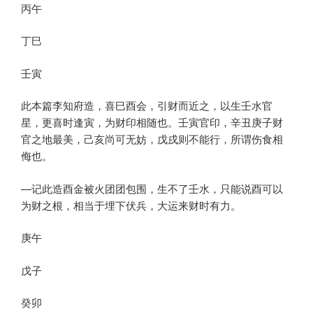
丙午
丁巳
壬寅
此本篇李知府造，喜巳酉会，引财而近之，以生壬水官
星，更喜时逢寅，为财印相随也。壬寅官印，辛丑庚子财
官之地最美，己亥尚可无妨，戊戌则不能行，所谓伤食相
侮也。
—记此造酉金被火团团包围，生不了壬水，只能说酉可以
为财之根，相当于埋下伏兵，大运来财时有力。
庚午
戊子
癸卯