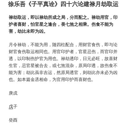
布
徐乐吾《子平真诠》四十六论建禄月劫取运
于
禄劫取运，即以禄劫所成之局，分而配之。禄劫用官，印
护者喜财，怕官星之逢合，畏七煞之相乘。伤食不能为
害，劫比未即为凶。
月令禄劫，不能为用，随四柱配合，用财官食伤，即与论
财官食伤取运相同也。用官印护者，官星忌伤，而官印并
透，以印制伤护官为用也。禄劫透印，日元必旺，故喜财
生官，忌官星被合去，或七煞混杂，原局印透，故伤食不
能为害；劫比虽非吉运，然原局透官，则劫比亦未必为凶
也。如本篇金丞相命，为官用印护而喜财也。
庚戌
戊
子
癸酉