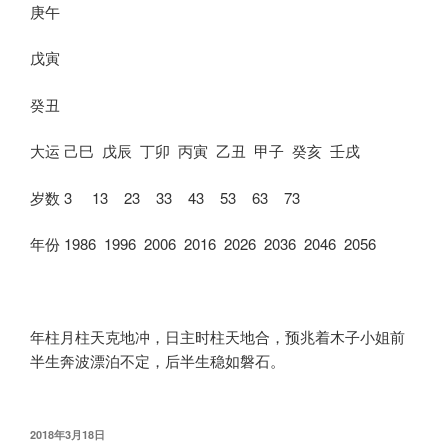
庚午
戊寅
癸丑
大运 己巳 戊辰 丁卯 丙寅 乙丑 甲子 癸亥 壬戌
岁数 3 13 23 33 43 53 63 73
年份 1986 1996 2006 2016 2026 2036 2046 2056
年柱月柱天克地冲，日主时柱天地合，预兆着木子小姐前
半生奔波漂泊不定，后半生稳如磐石。
发
2018年3月18日