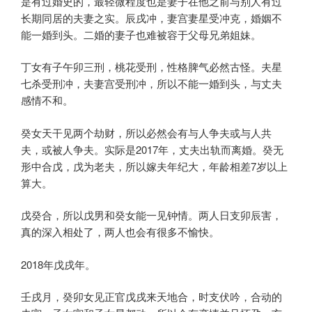
是有过婚史的，最轻微程度也是妻子在他之前与别人有过
长期同居的夫妻之实。辰戌冲，妻宫妻星受冲克，婚姻不
能一婚到头。二婚的妻子也难被容于父母兄弟姐妹。
丁女有子午卯三刑，桃花受刑，性格脾气必然古怪。夫星
七杀受刑冲，夫妻宫受刑冲，所以不能一婚到头，与丈夫
感情不和。
癸女天干见两个劫财，所以必然会有与人争夫或与人共
夫，或被人争夫。实际是2017年，丈夫出轨而离婚。癸无
形中合戊，戊为老夫，所以嫁夫年纪大，年龄相差7岁以上
算大。
戊癸合，所以戊男和癸女能一见钟情。两人日支卯辰害，
真的深入相处了，两人也会有很多不愉快。
2018年戊戌年。
壬戌月，癸卯女见正官戊戌来天地合，时支伏吟，合动的