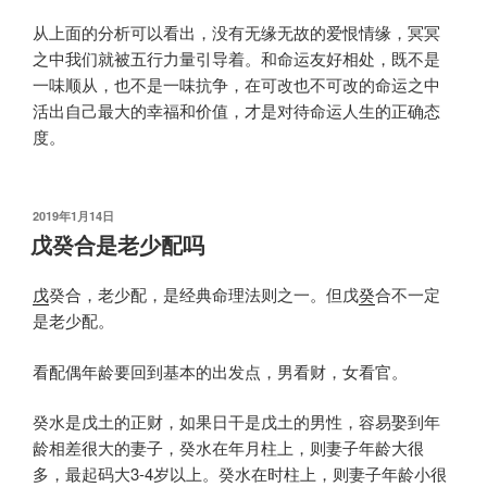
从上面的分析可以看出，没有无缘无故的爱恨情缘，冥冥
之中我们就被五行力量引导着。和命运友好相处，既不是
一味顺从，也不是一味抗争，在可改也不可改的命运之中
活出自己最大的幸福和价值，才是对待命运人生的正确态
度。
发
2019年1月14日
布
戊癸合是老少配吗
于
戊
癸合，老少配，是经典命理法则之一。但戊
癸
合不一定
是老少配。
看配偶年龄要回到基本的出发点，男看财，女看官。
癸水是戊土的正财，如果日干是戊土的男性，容易娶到年
龄相差很大的妻子，癸水在年月柱上，则妻子年龄大很
多，最起码大3-4岁以上。癸水在时柱上，则妻子年龄小很