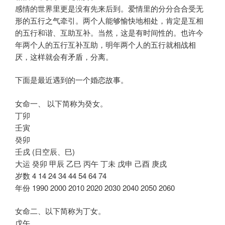
感情的世界里更是没有先来后到。爱情里的分分合合受无
形的五行之气牵引。两个人能够愉快地相处，肯定是互相
的五行和谐、互助互补。当然，这是有时间性的。也许今
年两个人的五行互补互助，明年两个人的五行就相战相
厌，这样就会有矛盾，分离。
下面是最近遇到的一个婚恋故事。
女命一、 以下简称为癸女。
丁卯
壬寅
癸卯
壬戌 (日空辰、巳)
大运 癸卯 甲辰 乙巳 丙午 丁未 戊申 己酉 庚戌
岁数 4 14 24 34 44 54 64 74
年份 1990 2000 2010 2020 2030 2040 2050 2060
女命二、以下简称为丁女。
戊午