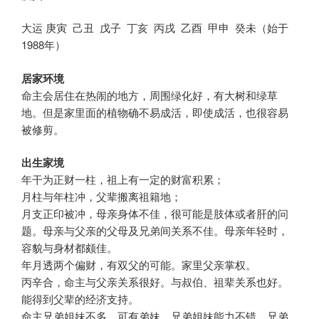
大运 庚寅 己丑 戊子 丁亥 丙戌 乙酉 甲申 癸未（始于
1988年）
居家环境
命主会居住在热闹的地方，周围绿化好，有大树和绿草
地。但是家里面的植物确不易成活，即使成活，也很容易
被修剪。
出生家境
年干为正财一柱，祖上有一定的财富积累；
月柱与年柱冲，父辈搬离祖籍地；
月支正印被冲，母亲身体不佳，很可能是肢体或者肝的问
题。母亲与父亲的父母及兄弟间关系不佳。母亲年轻时，
容貌与身材都颇佳。
年月透两个偏财，有双父的可能。家里父亲掌权。
丙辛合，命主与父亲关系很好。与叔伯、祖辈关系也好。
能得到父辈的经济支持。
命主兄弟姐妹不多，可有弟妹。兄弟姐妹能力不错，兄弟