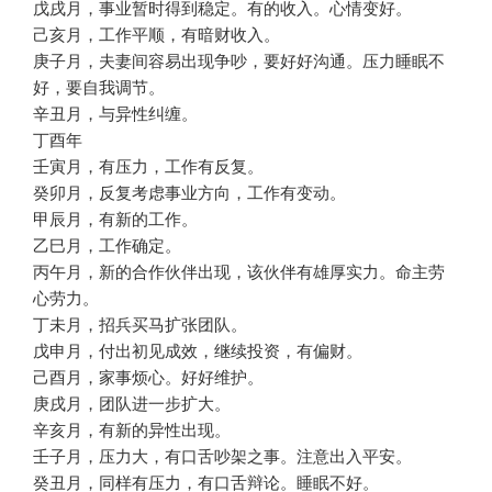
戊戌月，事业暂时得到稳定。有的收入。心情变好。
己亥月，工作平顺，有暗财收入。
庚子月，夫妻间容易出现争吵，要好好沟通。压力睡眠不
好，要自我调节。
辛丑月，与异性纠缠。
丁酉年
壬寅月，有压力，工作有反复。
癸卯月，反复考虑事业方向，工作有变动。
甲辰月，有新的工作。
乙巳月，工作确定。
丙午月，新的合作伙伴出现，该伙伴有雄厚实力。命主劳
心劳力。
丁未月，招兵买马扩张团队。
戊申月，付出初见成效，继续投资，有偏财。
己酉月，家事烦心。好好维护。
庚戌月，团队进一步扩大。
辛亥月，有新的异性出现。
壬子月，压力大，有口舌吵架之事。注意出入平安。
癸丑月，同样有压力，有口舌辩论。睡眠不好。