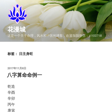
跳
至
内
容
花漫城
这是一个关于命理，风水和中医的博客，欢迎加我微信：zi103718
标签：
日主身旺
发
2017年11月8日
布
八字算命命例一
于
乾造
辛酉
辛卯
丙午
庚寅