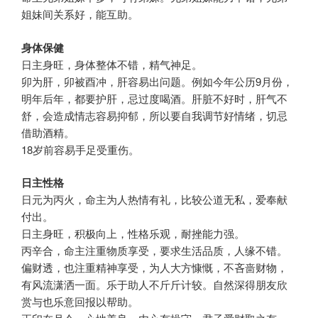
姐妹间关系好，能互助。
身体保健
日主身旺，身体整体不错，精气神足。
卯为肝，卯被酉冲，肝容易出问题。例如今年公历9月份，
明年后年，都要护肝，忌过度喝酒。肝脏不好时，肝气不
舒，会造成情志容易抑郁，所以要自我调节好情绪，切忌
借助酒精。
18岁前容易手足受重伤。
日主性格
日元为丙火，命主为人热情有礼，比较公道无私，爱奉献
付出。
日主身旺，积极向上，性格乐观，耐挫能力强。
丙辛合，命主注重物质享受，要求生活品质，人缘不错。
偏财透，也注重精神享受，为人大方慷慨，不吝啬财物，
有风流潇洒一面。乐于助人不斤斤计较。自然深得朋友欣
赏与也乐意回报以帮助。