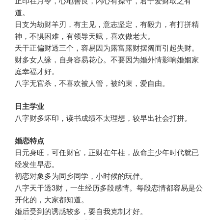
正印在月令，心地善良，内心有操守，君子爱财取之有
道。
日支为劫财羊刃，有主见，意志坚定，有毅力，有打拼精
神，不惧困难，有领导天赋，喜欢做老大。
天干正偏财透三个，容易因为露富露财摆阔而引起失财。
财多女人缘，自身容易花心。不要因为婚外情影响婚姻家
庭幸福才好。
八字无官杀，不喜欢被人管，被约束，爱自由。
日主学业
八字财多坏印，读书成绩不太理想，较早出社会打拼。
婚恋特点
日元身旺，可任财官，正财在年柱，故命主少年时代就已
经发生早恋。
初恋对象多为同乡同学，小时候的玩伴。
八字天干透3财，一生经历多段感情。每段恋情都容易是公
开化的，大家都知道。
婚后受到的诱惑较多，要自我克制才好。