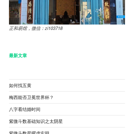
正和易馆，微信：zi103718
最新文章
如何找五黄
梅西能否卫冕世界杯？
八字看结婚时间
紫微斗数基础知识之太阴星
紫微斗数星曜虚实辩