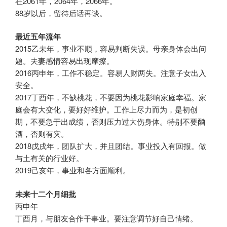
在2061年，2064年，2066年。
88岁以后，留待后话再谈。
最近五年流年
2015乙未年，事业不顺，容易判断失误。母亲身体会出问
题。夫妻感情容易出现摩擦。
2016丙申年，工作不稳定。容易人财两失。注意子女出入
安全。
2017丁酉年，不缺桃花，不要因为桃花影响家庭幸福。家
庭会有大变化，要好好维护。工作上尽力而为，是初创
期，不要急于出成绩，否则压力过大伤身体。特别不要酗
酒，否则有灾。
2018戊戌年，团队扩大，并且团结。事业投入有回报。做
与土有关的行业好。
2019己亥年，事业和各方面顺利。
未来十二个月细批
丙申年
丁酉月，与朋友合作干事业。要注意调节好自己情绪。