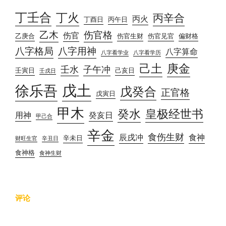
丁壬合
丁火
丙辛合
丙火
丁酉日
丙午日
乙木
伤官格
伤官
乙庚合
伤官生财
伤官见官
偏财格
八字格局
八字用神
八字算命
八字看学业
八字看学历
己土
庚金
壬水
子午冲
壬寅日
己亥日
壬戌日
戊土
徐乐吾
戊癸合
正官格
戊寅日
甲木
癸水
皇极经世书
用神
癸亥日
甲己合
辛金
食伤生财
辰戌冲
食神
辛未日
财旺生官
辛丑日
食神格
食神生财
评论