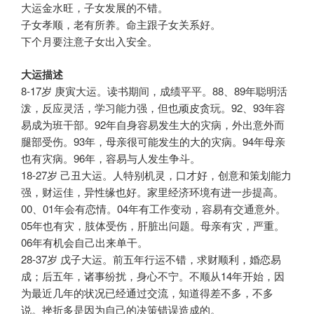
大运金水旺，子女发展的不错。
子女孝顺，老有所养。命主跟子女关系好。
下个月要注意子女出入安全。
大运描述
8-17岁 庚寅大运。读书期间，成绩平平。88、89年聪明活
泼，反应灵活，学习能力强，但也顽皮贪玩。92、93年容
易成为班干部。92年自身容易发生大的灾病，外出意外而
腿部受伤。93年，母亲很可能发生的大的灾病。94年母亲
也有灾病。96年，容易与人发生争斗。
18-27岁 己丑大运。人特别机灵，口才好，创意和策划能力
强，财运佳，异性缘也好。家里经济环境有进一步提高。
00、01年会有恋情。04年有工作变动，容易有交通意外。
05年也有灾，肢体受伤，肝脏出问题。母亲有灾，严重。
06年有机会自己出来单干。
28-37岁 戊子大运。前五年行运不错，求财顺利，婚恋易
成；后五年，诸事纷扰，身心不宁。不顺从14年开始，因
为最近几年的状况已经通过交流，知道得差不多，不多
说。挫折多是因为自己的决策错误造成的。