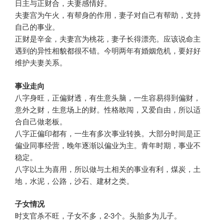
日主与正财合，夫妻感情好。
夫妻宫为午火，有帮身的作用，妻子对自己有帮助，支持
自己的事业。
正财是辛金，夫妻宫为桃花，妻子长得漂亮。应该说命主
遇到的异性相貌都很不错。今明两年有婚姻危机，要好好
维护夫妻关系。
事业走向
八字身旺，正偏财透，有生意头脑，一生容易得到偏财，
意外之财，生意场上的财。性格敢闯，又爱自由，所以适
合自己做老板。
八字正偏印都有，一生有多次事业转换。大部分时间是正
偏业同事经营，晚年逐渐以偏业为主。青年时期，事业不
稳定。
八字以土为喜用，所以做与土相关的事业有利，煤炭，土
地，水泥，公路，沙石、建材之类。
子女情况
时支官杀不旺，子女不多，2-3个。头胎多为儿子。