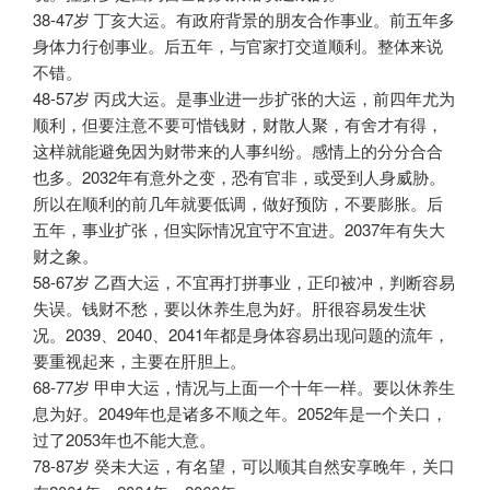
38-47岁 丁亥大运。有政府背景的朋友合作事业。前五年多
身体力行创事业。后五年，与官家打交道顺利。整体来说
不错。
48-57岁 丙戌大运。是事业进一步扩张的大运，前四年尤为
顺利，但要注意不要可惜钱财，财散人聚，有舍才有得，
这样就能避免因为财带来的人事纠纷。感情上的分分合合
也多。2032年有意外之变，恐有官非，或受到人身威胁。
所以在顺利的前几年就要低调，做好预防，不要膨胀。后
五年，事业扩张，但实际情况宜守不宜进。2037年有失大
财之象。
58-67岁 乙酉大运，不宜再打拼事业，正印被冲，判断容易
失误。钱财不愁，要以休养生息为好。肝很容易发生状
况。2039、2040、2041年都是身体容易出现问题的流年，
要重视起来，主要在肝胆上。
68-77岁 甲申大运，情况与上面一个十年一样。要以休养生
息为好。2049年也是诸多不顺之年。2052年是一个关口，
过了2053年也不能大意。
78-87岁 癸未大运，有名望，可以顺其自然安享晚年，关口