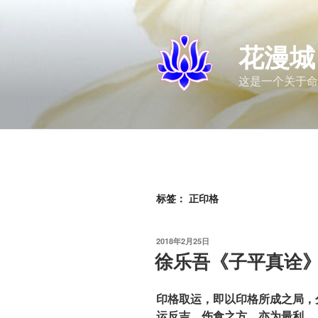
跳
至
内
花漫城
容
这是一个关于命
标签：
正印格
发
2018年2月25日
布
徐乐吾《子平真诠
于
印格取运，即以印格所成之局，
运反吉，伤食之方，亦为最利。