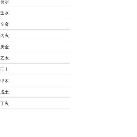
之癸水
之壬水
之辛金
之丙火
之庚金
之乙木
之己土
之甲木
之戊土
之丁火