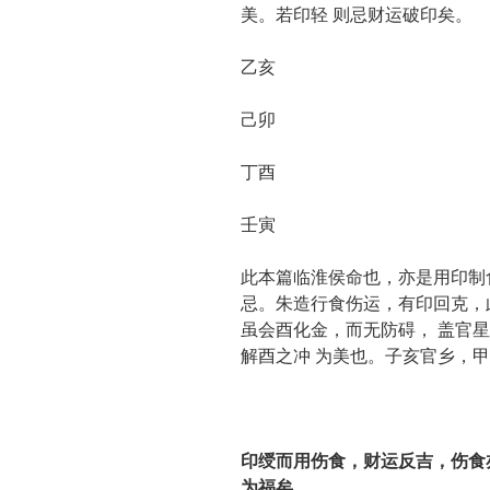
美。若印轻 则忌财运破印矣。
乙亥
己卯
丁酉
壬寅
此本篇临淮侯命也，亦是用印制
忌。朱造行食伤运，有印回克，
虽会酉化金，而无防碍， 盖官
解酉之冲 为美也。子亥官乡，
印绶而用伤食，财运反吉，伤食
为福矣。