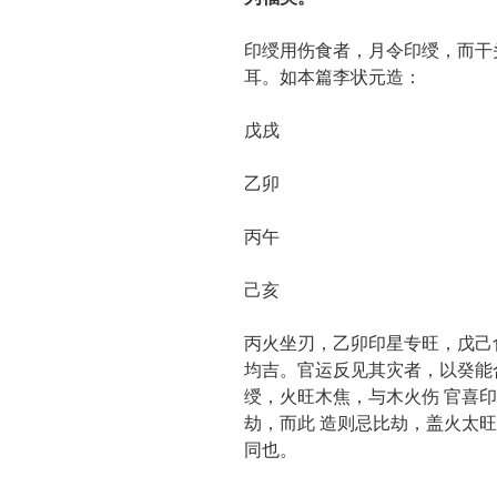
印绶用伤食者，月令印绶，而干
耳。如本篇李状元造：
戊戌
乙卯
丙午
己亥
丙火坐刃，乙卯印星专旺，戊己
均吉。官运反见其灾者，以癸能
绶，火旺木焦，与木火伤 官喜
劫，而此 造则忌比劫，盖火太
同也。