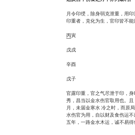
月令印绶，除身弱克泄重，用印
印重者，克化为生，官印皆不能
丙
寅
戊戌
辛酉
戊子
官露印重，官之气尽泄于印，身
秀，昌当以金水伤官取用也。且
月，未届金寒水 冷之时，而原
水伤官为用，自以财及食伤运不
五年，一路金水木运，诚不易得