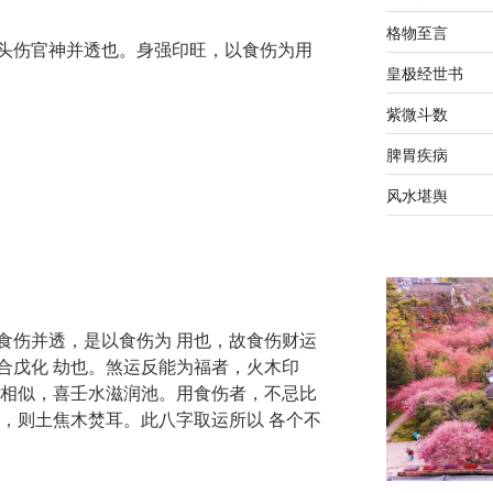
格物至言
头伤官神并透也。身强印旺，以食伤为用
皇极经世书
紫微斗数
脾胃疾病
风水堪舆
食伤并透，是以食伤为 用也，故食伤财运
合戊化 劫也。煞运反能为福者，火木印
印相似，喜壬水滋润池。用食伤者，不忌比
旺，则土焦木焚耳。此八字取运所以 各个不