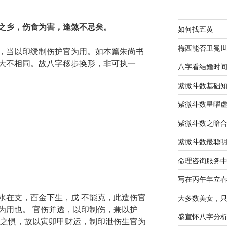
之乡，伤食为害，逢煞不忌矣。
如何找五黄
梅西能否卫冕
，当以印绶制伤护官为用。如本篇朱尚书
大不相同。故八字移步换形，非可执一
八字看结婚时
紫微斗数基础
紫微斗数星曜
紫微斗数之暗
紫微斗数最聪
命理咨询服务
写在丙午年立
水在支，酉金下生，戊 不能克，此造伤官
大多数美女，
为用也。 官伤并透，以印制伤，兼以护
盛宣怀八字分
金之惧，故以寅卯甲财运，制印泄伤生官为