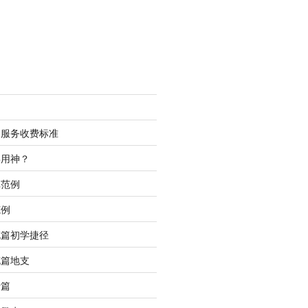
测服务收费标准
喜用神？
批范例
范例
充篇初学捷径
充篇地支
行篇