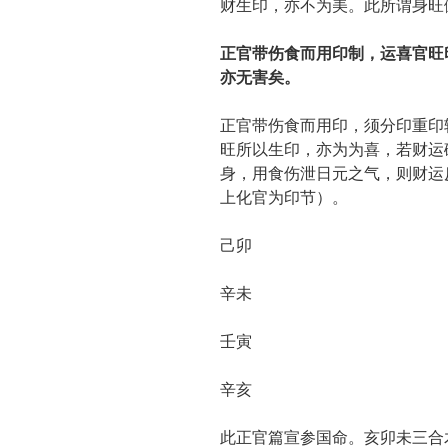
财生印，亦不为美。此所谓身旺
正官带伤食而用印制，运喜官旺
亦无害矣。
正官带伤食而用印，须分印重印
旺所以生印，亦为为喜，若财运
身，用食伤泄日元之气，则财运
上化官为印节）。
己卯
辛未
壬寅
辛亥
此正官篇宣参国命。亥卯未三合