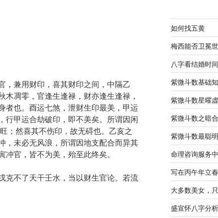
如何找五黄
梅西能否卫冕
八字看结婚时
紫微斗数基础
官，兼用财印，喜其财印之间，中隔乙
秋木凋零，官逢生逢禄，财亦逢生逢禄，
紫微斗数星曜
身者也。酉运七煞，泄财生印最美，甲运
紫微斗数之暗
，行甲运合劫破印，即不美矣。所谓因闲
财旺；然喜其不伤印，故无碍也。乙亥之
紫微斗数最聪
冲，未必无风浪，所谓因地支配合而异其
寅冲官，皆不为美，殆至此终矣。
命理咨询服务
写在丙午年立
戌克不了天干壬水，当以财生官论。若流
大多数美女，
盛宣怀八字分