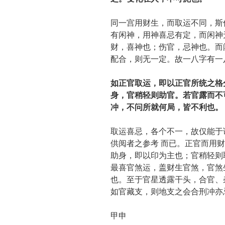
同一宫用财生，而取运不同，斯
有闲神，用神喜忌有定，而闲神
财，喜神也；伤官，忌神也。而
配合，则无一定。故一八字有一
如正官取运，即以正官所统之格
身，官稍轻则助官。若官露而不
冲，不问所就何局，皆不利也。
取运喜忌，各个不一，故仅能于
供阅者之参考 而已。正官而用
助身，即以印为主也；官稍轻则
最喜官煞运，盖财生官煞，官煞
也。至于官星透露干头，合官、
如官藏支，则地支之会合刑冲亦
甲申