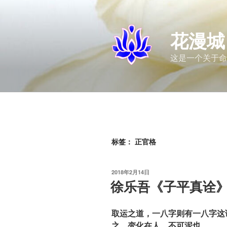
跳
至
内
花漫城
容
这是一个关于命
标签：
正官格
发
2018年2月14日
布
徐乐吾《子平真诠
于
取运之道，一八字则有一八字这
之。变化在人，不可泥也。