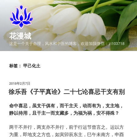
跳
至
内
容
花漫城
这是一个关于命理，风水和中医的博客，欢迎加我微信：zi103718
标签：
甲己化土
发
2018年2月7日
布
徐乐吾《子平真诠》二十七论喜忌干支有别
于
命中喜忌，虽支干俱有，而干主天，动而有为，支主地，
静以待用，且干主一而支藏多，为福为祸，安不得殊？
两干不并行，两支亦不并行，前于行运节曾言之。运以方
为重，即地支之方也，如寅卯辰东主，巳午未南方，申酉