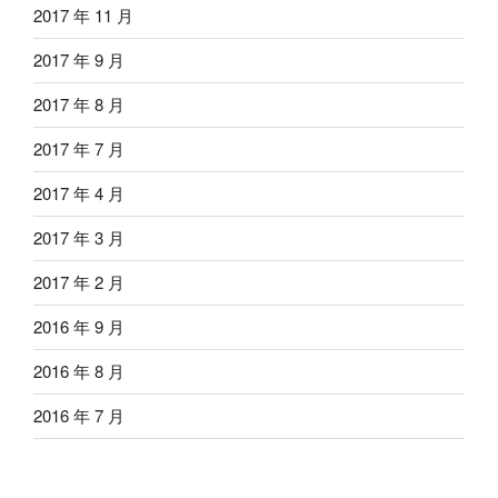
2017 年 11 月
2017 年 9 月
2017 年 8 月
2017 年 7 月
2017 年 4 月
2017 年 3 月
2017 年 2 月
2016 年 9 月
2016 年 8 月
2016 年 7 月