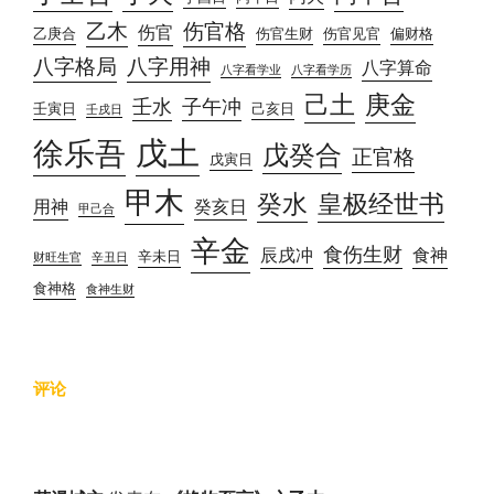
乙木
伤官格
伤官
乙庚合
伤官生财
伤官见官
偏财格
八字格局
八字用神
八字算命
八字看学业
八字看学历
己土
庚金
壬水
子午冲
壬寅日
己亥日
壬戌日
戊土
徐乐吾
戊癸合
正官格
戊寅日
甲木
癸水
皇极经世书
用神
癸亥日
甲己合
辛金
食伤生财
辰戌冲
食神
辛未日
财旺生官
辛丑日
食神格
食神生财
评论