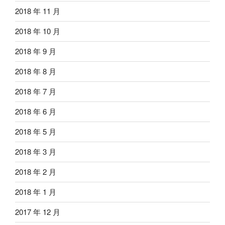
2018 年 11 月
2018 年 10 月
2018 年 9 月
2018 年 8 月
2018 年 7 月
2018 年 6 月
2018 年 5 月
2018 年 3 月
2018 年 2 月
2018 年 1 月
2017 年 12 月