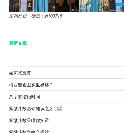
正和易馆，微信：zi103718
最新文章
如何找五黄
梅西能否卫冕世界杯？
八字看结婚时间
紫微斗数基础知识之太阴星
紫微斗数星曜虚实辩
紫微斗数之暗合规律