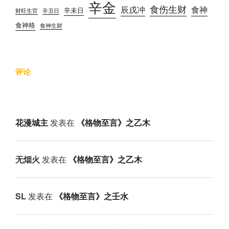
辛金
食伤生财
辰戌冲
食神
辛未日
财旺生官
辛丑日
食神格
食神生财
评论
花漫城主
发表在
《格物至言》之乙木
无烟火
发表在
《格物至言》之乙木
SL
发表在
《格物至言》之壬水