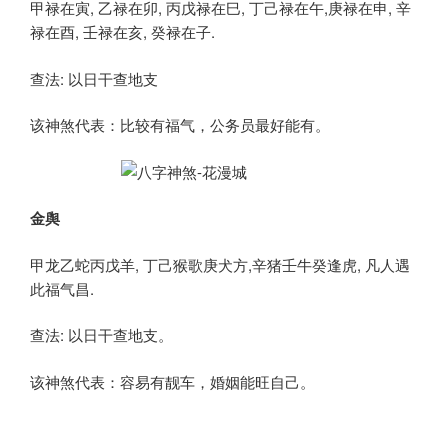
甲禄在寅, 乙禄在卯, 丙戊禄在巳, 丁己禄在午,庚禄在申, 辛
禄在酉, 壬禄在亥, 癸禄在子.
查法: 以日干查地支
该神煞代表：比较有福气，公务员最好能有。
金舆
甲龙乙蛇丙戊羊, 丁己猴歌庚犬方,辛猪壬牛癸逢虎, 凡人遇
此福气昌.
查法: 以日干查地支。
该神煞代表：容易有靓车，婚姻能旺自己。