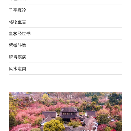
子平真诠
格物至言
皇极经世书
紫微斗数
脾胃疾病
风水堪舆