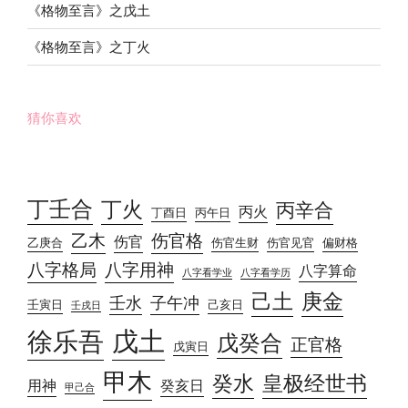
《格物至言》之戊土
《格物至言》之丁火
猜你喜欢
丁壬合
丁火
丙辛合
丙火
丁酉日
丙午日
乙木
伤官格
伤官
乙庚合
伤官生财
伤官见官
偏财格
八字格局
八字用神
八字算命
八字看学业
八字看学历
己土
庚金
壬水
子午冲
壬寅日
己亥日
壬戌日
戊土
徐乐吾
戊癸合
正官格
戊寅日
甲木
癸水
皇极经世书
用神
癸亥日
甲己合