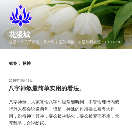
跳
至
内
容
花漫城
这是一个关于命理，风水和中医的博客，欢迎加我微信：zi103718
标签：
禄神
发
2018年10月16日
布
八字神煞最简单实用的看法。
于
八字神煞，大家算命八字时经常能听到，不管命理行内或
行外人都会说道两句。但是，神煞的作用要么被夸大作
用，说得神乎其神，要么被神秘化，要么被弃而不用，天
花乱坠，众说纷纭。