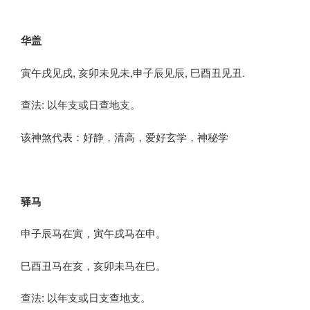
华盖
寅午戌见戌, 亥卯未见未,申子辰见辰, 巳酉丑见丑.
查法: 以年支或日查地支。
该神煞代表：好静，清高，爱好玄学，神秘学
驿马
申子辰马在寅，寅午戌马在申。
巳酉丑马在亥，亥卯未马在巳。
查法: 以年支或日支查地支。