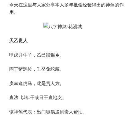
今天在这里与大家分享本人多年批命经验得出的神煞的作
用。
天乙贵人
甲戊并牛羊，乙己鼠猴乡。
丙丁猪鸡位，壬癸兔蛇藏。
庚幸逢虎马，此是贵人方。
查法: 以年干或日干查地支。
该神煞代表：出门容易遇到贵人帮忙。