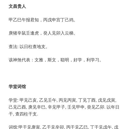
文昌贵人
甲乙巳午报君知，丙戊申宫丁己鸡。
庚猪辛鼠壬逢虎，癸人见卯入云梯。
查法: 以日柱查地支。
该神煞代表：文雅，斯文，聪明，好学，利学习。
学堂词馆
学堂: 甲见己亥, 乙见壬午, 丙见丙寅, 丁见丁酉, 戊见戊寅,
己见己酉, 庚见辛巳, 辛见甲子, 壬见甲申, 癸见乙卯. 以年日
干, 查四柱干支.
词馆:甲干见庚寅, 乙干见辛卯, 丙干见乙巳, 丁干见戊午, 戊