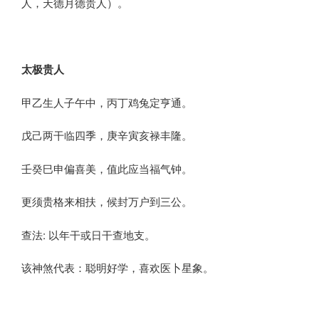
人，天德月德贵人）。
太极贵人
甲乙生人子午中，丙丁鸡兔定亨通。
戊己两干临四季，庚辛寅亥禄丰隆。
壬癸巳申偏喜美，值此应当福气钟。
更须贵格来相扶，候封万户到三公。
查法: 以年干或日干查地支。
该神煞代表：聪明好学，喜欢医卜星象。