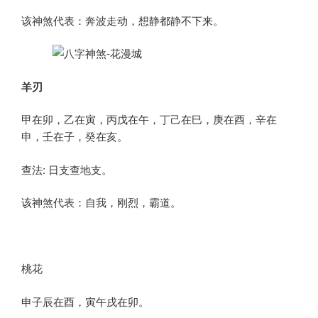
该神煞代表：奔波走动，想静都静不下来。
羊刃
甲在卯，乙在寅，丙戊在午，丁己在巳，庚在酉，辛在
申，壬在子，癸在亥。
查法: 日支查地支。
该神煞代表：自我，刚烈，霸道。
桃花
申子辰在酉，寅午戌在卯。