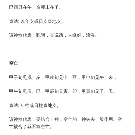
巳酉丑在午，亥卯未在子。
查法: 以年支或日支查地支。
该神煞代表：聪明，会说话，人缘好，浪漫。
空亡
甲子旬见戌、亥，甲戌旬见申、酉，甲申旬见午、未，
甲午旬见辰、巳，甲辰旬见寅、卯，甲寅旬见子、丑。
查法: 年柱或日柱查地支。
该神煞代表：要结合十神，空亡的十神失去一般作用。空
亡被合了就不算空亡。