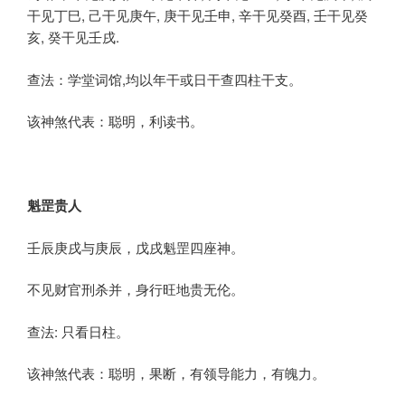
干见丁巳, 己干见庚午, 庚干见壬申, 辛干见癸酉, 壬干见癸
亥, 癸干见壬戌.
查法：学堂词馆,均以年干或日干查四柱干支。
该神煞代表：聪明，利读书。
魁罡贵人
壬辰庚戌与庚辰，戊戌魁罡四座神。
不见财官刑杀并，身行旺地贵无伦。
查法: 只看日柱。
该神煞代表：聪明，果断，有领导能力，有魄力。