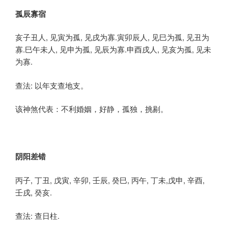
孤辰寡宿
亥子丑人, 见寅为孤, 见戌为寡.寅卯辰人, 见巳为孤, 见丑为
寡.巳午未人, 见申为孤, 见辰为寡.申酉戌人, 见亥为孤, 见未
为寡.
查法: 以年支查地支。
该神煞代表：不利婚姻，好静，孤独，挑剔。
阴阳差错
丙子, 丁丑, 戊寅, 辛卯, 壬辰, 癸巳, 丙午, 丁未,戊申, 辛酉,
壬戌, 癸亥.
查法: 查日柱.