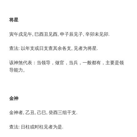
将星
寅午戌见午, 巳酉丑见酉, 申子辰见子, 辛卯未见卯.
查法: 以年支或日支查其余各支, 见者为将星.
该神煞代表：当领导，做官，当兵，一般都有，主要是领
导能力。
金神
金神者, 乙丑, 己巳, 癸酉三组干支.
查法: 日柱或时柱见者为是.