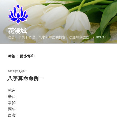
跳
至
内
容
花漫城
这是一个关于命理，风水和中医的博客，欢迎加我微信：zi103718
标签：
财多坏印
发
2017年11月8日
布
八字算命命例一
于
乾造
辛酉
辛卯
丙午
庚寅