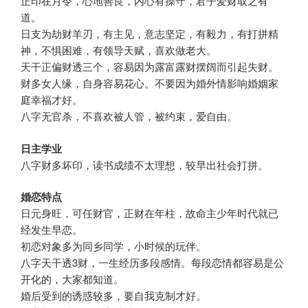
正印在月令，心地善良，内心有操守，君子爱财取之有
道。
日支为劫财羊刃，有主见，意志坚定，有毅力，有打拼精
神，不惧困难，有领导天赋，喜欢做老大。
天干正偏财透三个，容易因为露富露财摆阔而引起失财。
财多女人缘，自身容易花心。不要因为婚外情影响婚姻家
庭幸福才好。
八字无官杀，不喜欢被人管，被约束，爱自由。
日主学业
八字财多坏印，读书成绩不太理想，较早出社会打拼。
婚恋特点
日元身旺，可任财官，正财在年柱，故命主少年时代就已
经发生早恋。
初恋对象多为同乡同学，小时候的玩伴。
八字天干透3财，一生经历多段感情。每段恋情都容易是公
开化的，大家都知道。
婚后受到的诱惑较多，要自我克制才好。