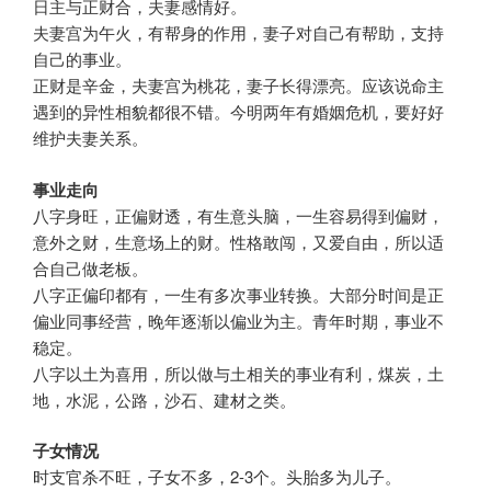
日主与正财合，夫妻感情好。
夫妻宫为午火，有帮身的作用，妻子对自己有帮助，支持
自己的事业。
正财是辛金，夫妻宫为桃花，妻子长得漂亮。应该说命主
遇到的异性相貌都很不错。今明两年有婚姻危机，要好好
维护夫妻关系。
事业走向
八字身旺，正偏财透，有生意头脑，一生容易得到偏财，
意外之财，生意场上的财。性格敢闯，又爱自由，所以适
合自己做老板。
八字正偏印都有，一生有多次事业转换。大部分时间是正
偏业同事经营，晚年逐渐以偏业为主。青年时期，事业不
稳定。
八字以土为喜用，所以做与土相关的事业有利，煤炭，土
地，水泥，公路，沙石、建材之类。
子女情况
时支官杀不旺，子女不多，2-3个。头胎多为儿子。