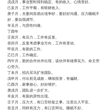
戊戌月，事业暂时得到稳定。有的收入。心情变好。
己亥月，工作平顺，有暗财收入。
庚子月，夫妻间容易出现争吵，要好好沟通。压力睡眠不
好，要自我调节。
辛丑月，与异性纠缠。
丁酉年
壬寅月，有压力，工作有反复。
癸卯月，反复考虑事业方向，工作有变动。
甲辰月，有新的工作。
乙巳月，工作确定。
丙午月，新的合作伙伴出现，该伙伴有雄厚实力。命主劳
心劳力。
丁未月，招兵买马扩张团队。
戊申月，付出初见成效，继续投资，有偏财。
己酉月，家事烦心。好好维护。
庚戌月，团队进一步扩大。
辛亥月，有新的异性出现。
壬子月，压力大，有口舌吵架之事。注意出入平安。
癸丑月，同样有压力，有口舌辩论。睡眠不好。