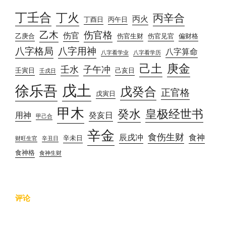
丁壬合
丁火
丙辛合
丙火
丁酉日
丙午日
乙木
伤官格
伤官
乙庚合
伤官生财
伤官见官
偏财格
八字格局
八字用神
八字算命
八字看学业
八字看学历
己土
庚金
壬水
子午冲
壬寅日
己亥日
壬戌日
戊土
徐乐吾
戊癸合
正官格
戊寅日
甲木
癸水
皇极经世书
用神
癸亥日
甲己合
辛金
食伤生财
辰戌冲
食神
辛未日
财旺生官
辛丑日
食神格
食神生财
评论