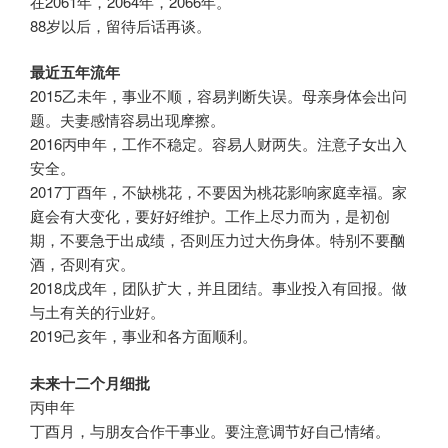
在2061年，2064年，2066年。
88岁以后，留待后话再谈。
最近五年流年
2015乙未年，事业不顺，容易判断失误。母亲身体会出问
题。夫妻感情容易出现摩擦。
2016丙申年，工作不稳定。容易人财两失。注意子女出入
安全。
2017丁酉年，不缺桃花，不要因为桃花影响家庭幸福。家
庭会有大变化，要好好维护。工作上尽力而为，是初创
期，不要急于出成绩，否则压力过大伤身体。特别不要酗
酒，否则有灾。
2018戊戌年，团队扩大，并且团结。事业投入有回报。做
与土有关的行业好。
2019己亥年，事业和各方面顺利。
未来十二个月细批
丙申年
丁酉月，与朋友合作干事业。要注意调节好自己情绪。