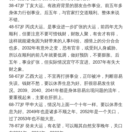
38-47岁 丁亥大运。有政府背景的朋友合作事业。前五年多
身体力行创事业。后五年，与官家打交道顺利。整体来说
不错。
48-57岁 丙戌大运。是事业进一步扩张的大运，前四年尤为
顺利，但要注意不要可惜钱财，财散人聚，有舍才有得，
这样就能避免因为财带来的人事纠纷。感情上的分分合合
也多。2032年有意外之变，恐有官非，或受到人身威胁。
所以在顺利的前几年就要低调，做好预防，不要膨胀。后
五年，事业扩张，但实际情况宜守不宜进。2037年有失大
财之象。
58-67岁 乙酉大运，不宜再打拼事业，正印被冲，判断容易
失误。钱财不愁，要以休养生息为好。肝很容易发生状
况。2039、2040、2041年都是身体容易出现问题的流年，
要重视起来，主要在肝胆上。
68-77岁 甲申大运，情况与上面一个十年一样。要以休养生
息为好。2049年也是诸多不顺之年。2052年是一个关口，
过了2053年也不能大意。
78-87岁 癸未大运，有名望，可以顺其自然安享晚年，关口