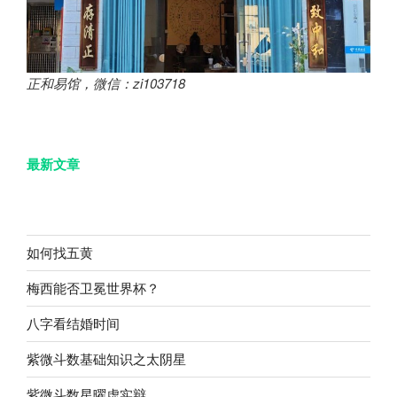
正和易馆，微信：zi103718
最新文章
如何找五黄
梅西能否卫冕世界杯？
八字看结婚时间
紫微斗数基础知识之太阴星
紫微斗数星曜虚实辩