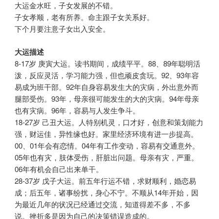
大运金水旺，子女发展的不错。
子女孝顺，老有所养。命主跟子女关系好。
下个月要注意子女出入安全。
大运描述
8-17岁 庚寅大运。读书期间，成绩平平。88、89年聪明活
泼，反应灵活，学习能力强，但也顽皮贪玩。92、93年容
易成为班干部。92年自身容易发生大的灾病，外出意外而
腿部受伤。93年，母亲很可能发生的大的灾病。94年母亲
也有灾病。96年，容易与人发生争斗。
18-27岁 己丑大运。人特别机灵，口才好，创意和策划能力
强，财运佳，异性缘也好。家里经济环境有进一步提高。
00、01年会有恋情。04年有工作变动，容易有交通意外。
05年也有灾，肢体受伤，肝脏出问题。母亲有灾，严重。
06年有机会自己出来单干。
28-37岁 戊子大运。前五年行运不错，求财顺利，婚恋易
成；后五年，诸事纷扰，身心不宁。不顺从14年开始，因
为最近几年的状况已经通过交流，知道得差不多，不多
说。挫折多是因为自己的决策错误造成的。