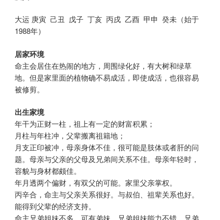
大运 庚寅 己丑 戊子 丁亥 丙戌 乙酉 甲申 癸未（始于
1988年）
居家环境
命主会居住在热闹的地方，周围绿化好，有大树和绿草
地。但是家里面的植物确不易成活，即使成活，也很容易
被修剪。
出生家境
年干为正财一柱，祖上有一定的财富积累；
月柱与年柱冲，父辈搬离祖籍地；
月支正印被冲，母亲身体不佳，很可能是肢体或者肝的问
题。母亲与父亲的父母及兄弟间关系不佳。母亲年轻时，
容貌与身材都颇佳。
年月透两个偏财，有双父的可能。家里父亲掌权。
丙辛合，命主与父亲关系很好。与叔伯、祖辈关系也好。
能得到父辈的经济支持。
命主兄弟姐妹不多，可有弟妹。兄弟姐妹能力不错，兄弟