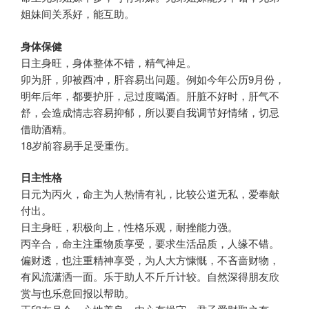
姐妹间关系好，能互助。
身体保健
日主身旺，身体整体不错，精气神足。
卯为肝，卯被酉冲，肝容易出问题。例如今年公历9月份，
明年后年，都要护肝，忌过度喝酒。肝脏不好时，肝气不
舒，会造成情志容易抑郁，所以要自我调节好情绪，切忌
借助酒精。
18岁前容易手足受重伤。
日主性格
日元为丙火，命主为人热情有礼，比较公道无私，爱奉献
付出。
日主身旺，积极向上，性格乐观，耐挫能力强。
丙辛合，命主注重物质享受，要求生活品质，人缘不错。
偏财透，也注重精神享受，为人大方慷慨，不吝啬财物，
有风流潇洒一面。乐于助人不斤斤计较。自然深得朋友欣
赏与也乐意回报以帮助。