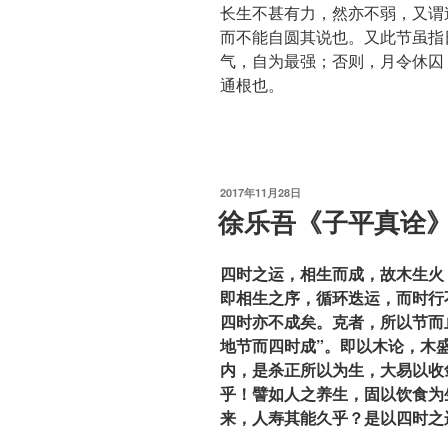
长生不甚有力，然亦不弱，又谓
而不能自圆其说也。又此节虽指
气，自为最强；否则，月令休囚
通根也。
发
2017年11月28日
布
徐乐吾《子平真诠
于
四时之运，相生而成，故木生火
即相生之序，循环迭运，而时行
四时亦不成矣。克者，所以节而
地节而四时成”。即以木论，木
内，是杀正所以为生，大易以收
乎！譬如人之养生，固以饮食为
来，人寿其能久乎？是以四时之