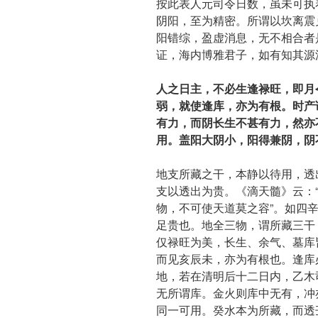
按此表人元司令日数，虽未可执
阴阳，至为精密。所谓以坎离震
阳错综，盈虚消息，无不相合者
证，海内博雅君子，如有知其源
人之日主，不必生逢禄旺，即月
弱，就使逢库，亦为有根。时产
有力，而阴长生不甚有力，然亦
用。盖阳大阴小，阳得兼阴，阴
地支所藏之干，本静以待用，透
支以透出为贵。《滴天髓》云：
物，不可使天道莫之容”。如四
足贵也。地全三物，谓所藏三干
仅禄旺为美，长生、余气、墓库
而见亥辰未，亦为有根也。逢库
地，若在清明后十二日内，乙木
无所谓库。金火则库中无有，冲
同一可用。癸水本为所藏，而透