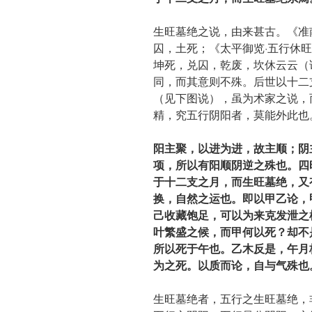
生旺墓绝之说，由来甚古。《准
囚，土死；《太平御览·五行休
坤死，兑囚，乾废，坎休云云（
同，而其意则不殊。后世以十二
（见下图说），虽为术家之说，
精，究五行阴阳者，莫能外此也
阳主聚，以进为进，故主顺；阴
项，所以有阳顺阴逆之殊也。四
于十二支之月，而生旺墓绝，又
换，自然之运也。即以甲乙论，
己收藏饱足，可以为来克发泄之
叶繁盛之候，而甲何以死？却不
所以死于午也。乙木反是，午月
为之死。以质而论，自与气殊也
生旺墓绝者，五行之生旺墓绝，