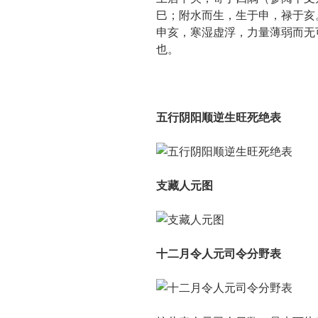
巳；附水而生，生于申，禄于亥
申亥，寒湿虚浮，力量薄弱而无
也。
五行阴阳顺逆生旺死绝表
支藏人元图
十二月令人元司令分野表