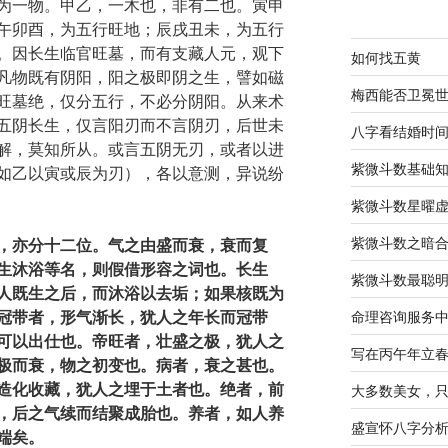
为一物。甲乙，一木也，非有二也。寅申
午卯酉，为五行旺地；辰戌丑未，为五行
。因长生临官旺墓，而有支藏人元，观下
如何找五黄
凡物既有阴阳，阳之极即阴之生，譬如磁
梅西能否卫冕
旺墓绝，仅分五行，不必分阴阳。从来术
五阴长生，仅言阳刃而不言阴刃，后世未
八字看结婚时
解，莫知所从。或言五阴无刃，或者以进
紫微斗数基础
如乙以寅或辰为刃），各以意测，异说纷
紫微斗数星曜
紫微斗数之暗
，亦分十二位。气之由盛而衰，衰而复
生沐浴等名，则假借形容之词也。长生
紫微斗数最聪
人既生之后，而沐浴以去垢；如果核既为
冠带者，形气渐长，犹人之年长而冠带
命理咨询服务
可以出仕也。帝旺者，壮盛之极，犹人之
写在丙午年立
极而衰，物之初变也。病者，衰之甚也。
造化收藏，犹人之埋于土者也。绝者，前
大多数美女，
，后之气续而结聚成胎也。养者，如人养
盛宣怀八字分
端矣。