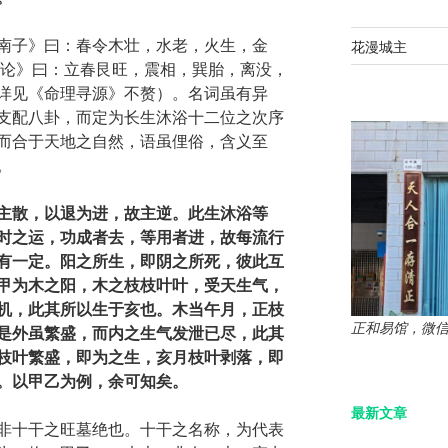
南子》曰：春令木壮，水老，火生，金
花漫城主
旺论》曰：立春艮旺，震相，巽胎，离没，
详见《命理寻源》不赘）。名词虽有异
支配八卦，而定为长生沐浴十二位之次序
而合于天地之自然，语虽俚俗，含义至
。
主散，以退为进，故主逆。此生沐浴等
时之运，功成者去，等用者进，故每流行
有一定。阳之所生，即阴之所死，彼此互
甲为木之阳，木之枝枝叶叶，受天生气，
机，此其所以生于亥也。木当午月，正枝
正和易馆，微信：z
是外虽繁盛，而内之生气发泄已尽，此其
枝叶繁盛，即为之生，亥月枝叶剥落，即
。以甲乙为例，余可知矣。
最新文章
非十干之旺墓绝也。十干之名称，为代表