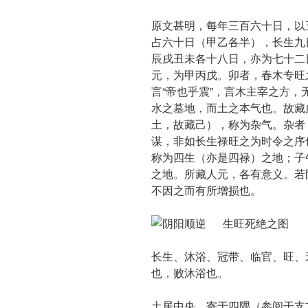
原文甚明，每年三百六十日，以
占六十日（甲乙各半），长生九
辰戌丑未各十八日，亦为七十二
元，为甲丙戊。卯者，春木专旺
言“帝也乎震”，言木主宰之方
水之墓地，而土之本气也。故藏
土，故藏己），称为杂气。杂者
谋，非如长生禄旺之为时令之序
称为四生（亦是四禄）之地；子
之地。所藏人元，各有意义。若
不因之而有所增损也。
长生、沐浴、冠带、临官、旺、
也，败沐浴也。
土居中央，寄于四隅（参阅干支