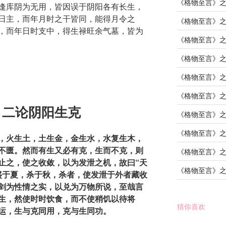
《格物至言》
逢库阴为无用，皆因误于阴阳各有长生，
日主，而年月时之干皆同，能得月令之
《格物至言》
，而年日时支中，得生禄旺余气墓，皆为
《格物至言》
《格物至言》
《格物至言》
《格物至言》
》二论阴阳生克
《格物至言》
《格物至言》
，火生土，土生金，金生水，水复生木，
不匮。然而有生又必有克，生而不克，则
《格物至言》
止之，使之收敛，以为发泄之机，故曰“天
《格物至言》
盛于夏，杀于秋，杀者，使发泄于外者藏收
剑为性情之实，以兑为万物所说，至哉言
生，然使时时饮食，而不使稍饥以待将
猜你喜欢
运，生与克同用，克与生同功。