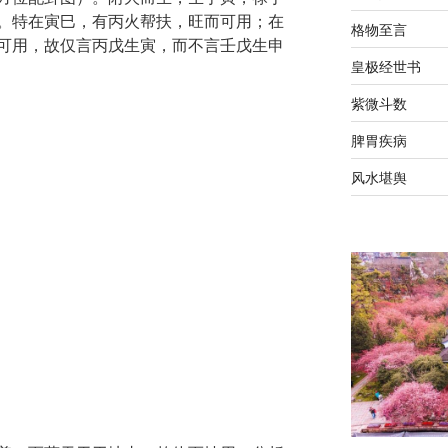
。特在寅巳，有丙火帮扶，旺而可用；在
格物至言
可用，故仅言丙戊生寅，而不言壬戊生申
皇极经世书
紫微斗数
脾胃疾病
风水堪舆