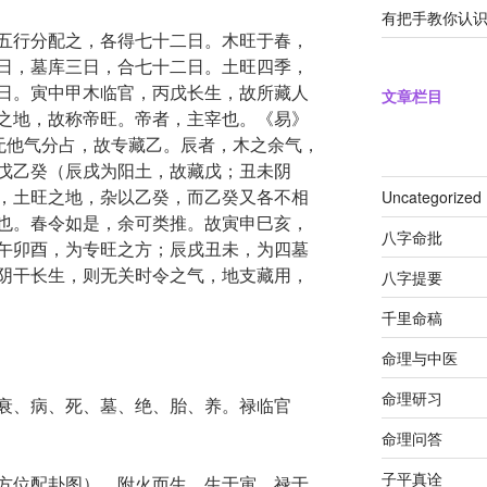
有把手教你认
五行分配之，各得七十二日。木旺于春，
日，墓库三日，合七十二日。土旺四季，
日。寅中甲木临官，丙戊长生，故所藏人
文章栏目
之地，故称帝旺。帝者，主宰也。《易》
，无他气分占，故专藏乙。辰者，木之余气，
戊乙癸（辰戌为阳土，故藏戊；丑未阴
，土旺之地，杂以乙癸，而乙癸又各不相
Uncategorized
也。春令如是，余可类推。故寅申巳亥，
八字命批
午卯酉，为专旺之方；辰戌丑未，为四墓
阴干长生，则无关时令之气，地支藏用，
八字提要
千里命稿
命理与中医
命理研习
衰、病、死、墓、绝、胎、养。禄临官
命理问答
子平真诠
方位配卦图）。附火而生，生于寅，禄于