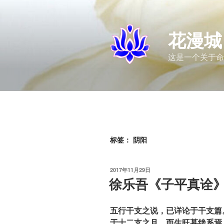
跳
至
内
花漫城
容
这是一个关于命
标签：
阴阳
发
2017年11月29日
布
徐乐吾《子平真诠
于
五行干支之说，已详论于干支篇
于十二支之月，而生旺墓绝系焉