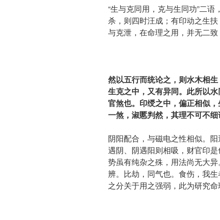
“生与克同用，克与生同功”二
杀，则四时汪成；有印动之生扶
与克泄，在命理之用，并无二致
然以五行而统论之，则水木相生
生克之中，又有异同。此所以水
官煞也。印绶之中，偏正相似，
一煞，淑慝判然，其理不可不细
阴阳配合，与磁电之性相似。阳
遇阴、阴遇阳则相吸，财官印是
势虽有纯杂之殊，用法尚无大异
辨。比劫，同气也。食伤，我生
之分关于用之强弱，此为研究命