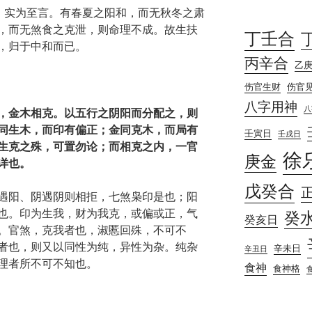
语，实为至言。有春夏之阳和，而无秋冬之肃
，而无煞食之克泄，则命理不成。故生扶
丁壬合
，归于中和而已。
丙辛合
乙
伤官生财
伤官
八字用神
八
，金木相克。以五行之阴阳而分配之，则
同生木，而印有偏正；金同克木，而局有
壬寅日
壬戌日
生克之殊，可置勿论；而相克之内，一官
徐
庚金
详也。
戊癸合
遇阳、阴遇阴则相拒，七煞枭印是也；阳
也。印为生我，财为我克，或偏或正，气
癸
癸亥日
。官煞，克我者也，淑慝回殊，不可不
者也，则又以同性为纯，异性为杂。纯杂
辛未日
辛丑日
理者所不可不知也。
食神
食神格