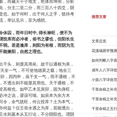
着，而藏天干于地支，乾体而坤用，分析
兑，分主二至二分，而三百八十四爻，阴
是也。始于何时，出于何人之手，犹待考
推荐文章
流，举以见示，至为感纫。
令休囚，而年日时中, 得长禄旺，便不为
谓投库而必冲者，俗书之谬也，但阳长生
文章总览
不弱。若是逢库，则阳为有根，而阴为无
花漫城易学预
不能兼阳，自然之理也。
如何判断八字
出干头，则显其用矣。故干以通根为美，
“天全一气，不可使地德莫之载；地全三
成年人八字详
辛卯，四丙申，虽干支一气，而不通根，不
小孩八字详批
，不透出则不能显其用也。天干通根，不
皆其根也。如甲乙木见寅卯，固为身旺，
千里命稿之补
必冲之说，谬误可嗤。如辰本为东方木
千里命稿之补
司令，余气犹旺，何云投库？土为本气，
亦何益？仅壬癸水遇之为库，若能透出，
千里命稿之五
壬水则墓本从五行论，不分阴阳也。谓阴