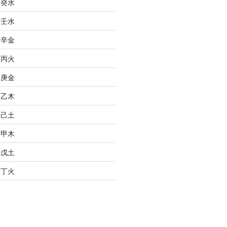
之癸水
之壬水
之辛金
之丙火
之庚金
之乙木
之己土
之甲木
之戊土
之丁火