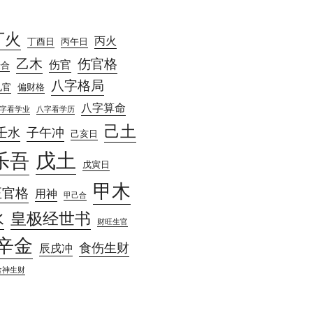
丁火
丙火
丁酉日
丙午日
乙木
伤官格
伤官
庚合
八字格局
见官
偏财格
八字算命
字看学业
八字看学历
己土
壬水
子午冲
己亥日
戊土
乐吾
戊寅日
甲木
正官格
用神
甲己合
水
皇极经世书
财旺生官
辛金
食伤生财
辰戌冲
食神生财