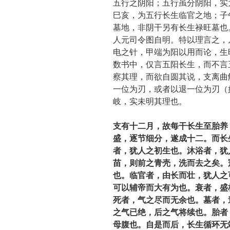
五行之阴阳；五行虽分阴阳，实
巳亥，为五行长生临官之地；子
墓地，非阴干另有长生禄旺墓也
人元司令图自明。特以理言之，
电之针，甲端为阳以用而论，生
数书中，仅言五阳长生，而不言
察其理，而欲自圆其说，支离曲
一位为刃，或者以退一位为刃（
岐，实未明其理也。
支有十二月，故每干长生至胎养
盛，逐节细分，遂成十二。而长
者，犹人之初生也。沐浴者，犹
苗，则前之青壳，洗而去之矣。
也。临官者，由长而壮，犹人之
可以辅帝而大有为也。衰者，盛
死者，气之尽而无余也。墓者，
之气已绝，后之气将续也。胎者
母腹也。自是而后，长生循环无