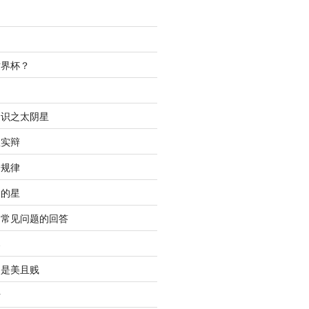
世界杯？
间
知识之太阴星
虚实辩
合规律
明的星
中常见问题的回答
春
只是美且贱
析