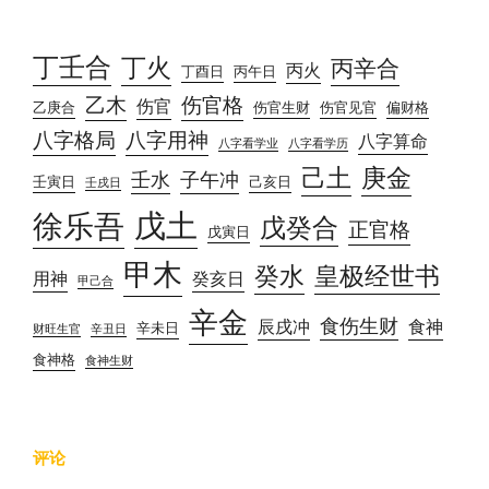
丁壬合
丁火
丙辛合
丙火
丁酉日
丙午日
乙木
伤官格
伤官
乙庚合
伤官生财
伤官见官
偏财格
八字格局
八字用神
八字算命
八字看学业
八字看学历
己土
庚金
壬水
子午冲
壬寅日
己亥日
壬戌日
戊土
徐乐吾
戊癸合
正官格
戊寅日
甲木
癸水
皇极经世书
用神
癸亥日
甲己合
辛金
食伤生财
辰戌冲
食神
辛未日
财旺生官
辛丑日
食神格
食神生财
评论