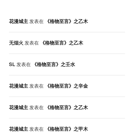
花漫城主
发表在
《格物至言》之乙木
无烟火
发表在
《格物至言》之乙木
SL
发表在
《格物至言》之壬水
花漫城主
发表在
《格物至言》之辛金
花漫城主
发表在
《格物至言》之乙木
花漫城主
发表在
《格物至言》之甲木