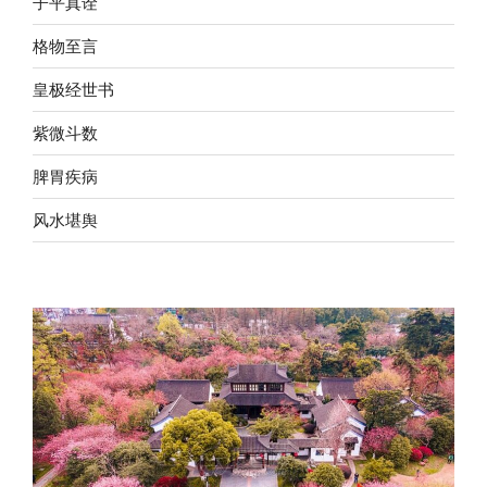
子平真诠
格物至言
皇极经世书
紫微斗数
脾胃疾病
风水堪舆