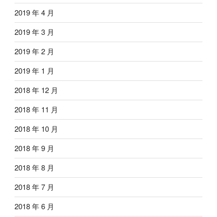
2019 年 4 月
2019 年 3 月
2019 年 2 月
2019 年 1 月
2018 年 12 月
2018 年 11 月
2018 年 10 月
2018 年 9 月
2018 年 8 月
2018 年 7 月
2018 年 6 月