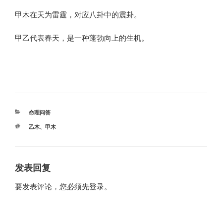
甲木在天为雷霆，对应八卦中的震卦。
甲乙代表春天，是一种蓬勃向上的生机。
分
命理问答
类
标
乙木
、
甲木
签
发表回复
要发表评论，您必须先
登录
。