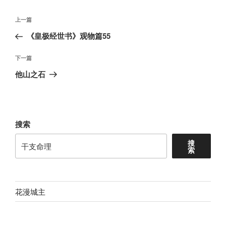
文
上
上一篇
章
一
《皇极经世书》观物篇55
导
篇
航
文
下
下一篇
章
一
他山之石
篇
文
章
搜索
搜
索
花漫城主