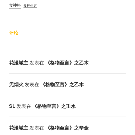
食神格
食神生财
评论
花漫城主
发表在
《格物至言》之乙木
无烟火
发表在
《格物至言》之乙木
SL
发表在
《格物至言》之壬水
花漫城主
发表在
《格物至言》之辛金