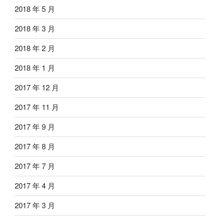
2018 年 5 月
2018 年 3 月
2018 年 2 月
2018 年 1 月
2017 年 12 月
2017 年 11 月
2017 年 9 月
2017 年 8 月
2017 年 7 月
2017 年 4 月
2017 年 3 月