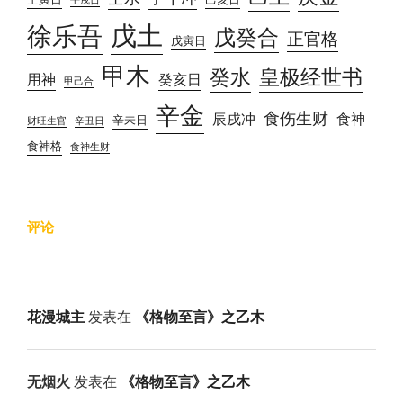
戊土
徐乐吾
戊癸合
正官格
戊寅日
甲木
癸水
皇极经世书
用神
癸亥日
甲己合
辛金
食伤生财
辰戌冲
食神
辛未日
财旺生官
辛丑日
食神格
食神生财
评论
花漫城主
发表在
《格物至言》之乙木
无烟火
发表在
《格物至言》之乙木