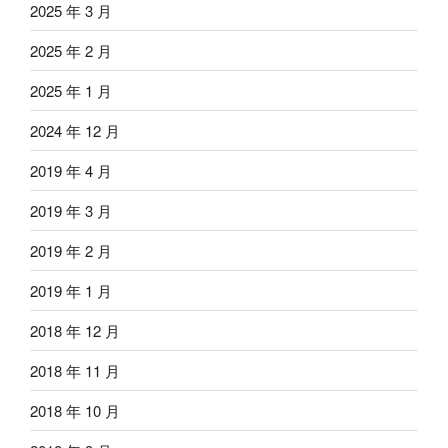
2025 年 3 月
2025 年 2 月
2025 年 1 月
2024 年 12 月
2019 年 4 月
2019 年 3 月
2019 年 2 月
2019 年 1 月
2018 年 12 月
2018 年 11 月
2018 年 10 月