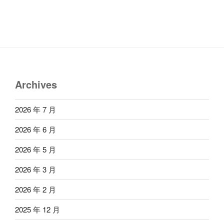
Archives
2026 年 7 月
2026 年 6 月
2026 年 5 月
2026 年 3 月
2026 年 2 月
2025 年 12 月