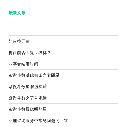
最新文章
如何找五黄
梅西能否卫冕世界杯？
八字看结婚时间
紫微斗数基础知识之太阴星
紫微斗数星曜虚实辩
紫微斗数之暗合规律
紫微斗数最聪明的星
命理咨询服务中常见问题的回答