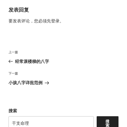
发表回复
要发表评论，您必须先
登录
。
文
上
上一篇
章
一
经常滚楼梯的八字
导
篇
航
文
下
下一篇
章
一
小孩八字详批范例
篇
文
章
搜索
搜
索