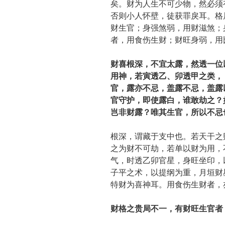
矣。财为人生不可少物，然必须
否则小人怀壁，徒获罪戾耳。格
财生官；身强煞弱，用财滋煞；
者，用食伤生财；财旺身弱，用
财喜根深，不宜太露，然透一位
用神，若寅透乙、卯透甲之类，
官，露亦不忌，盖露不忌，盖露
官守护，即使露白，谁敢劫之？
岂非财露？唯其生官，所以不忌
根深，谓藏于支中也。若天干之
之为财不可劫，若单以财为用，
气，时透乙卯官星，身旺坐印，
子平之术，以提纲为重，月垣财
特财为喜神耳。用食伤生财者，
财格之贵局不一，有财旺生官者