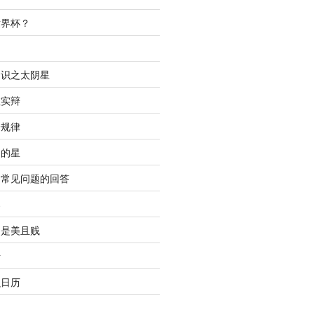
世界杯？
间
知识之太阴星
虚实辩
合规律
明的星
中常见问题的回答
春
只是美且贱
析
识日历