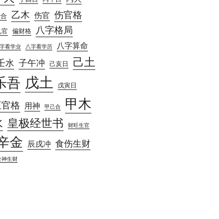
乙木
伤官格
伤官
庚合
八字格局
见官
偏财格
八字算命
字看学业
八字看学历
己土
壬水
子午冲
己亥日
戊土
乐吾
戊寅日
甲木
正官格
用神
甲己合
水
皇极经世书
财旺生官
辛金
食伤生财
辰戌冲
食神生财