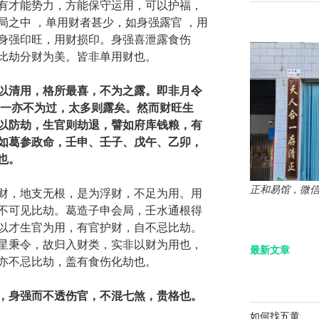
有才能势力，方能保守运用，可以护福，
局之中 ，单用财者甚少，如身强露官 ，用
身强印旺，用财损印。身强喜泄露食伤
比劫分财为美。皆非单用财也。
以清用，格所最喜，不为之露。即非月令
 一亦不为过，太多则露矣。然而财旺生
以防劫，生官则劫退，譬如府库钱粮，有
如葛参政命，壬申、壬子、戊午、乙卯，
也。
正和易馆，微信：z
财，地支无根，是为浮财，不足为用。用
不可见比劫。葛造子申会局，壬水通根得
以才生官为用，有官护财，自不忌比劫。
星秉令，故归入财类，实非以财为用也，
最新文章
亦不忌比劫，盖有食伤化劫也。
，身强而不透伤官，不混七煞，贵格也。
如何找五黄