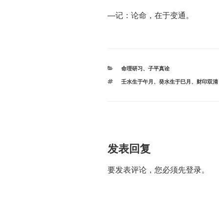
—记：论命，在于变通。
分
命理研习
、
子平真诠
类
标
壬水生于午月
、
癸水生于巳月
、
财印双清
签
发表回复
要发表评论，您必须先
登录
。