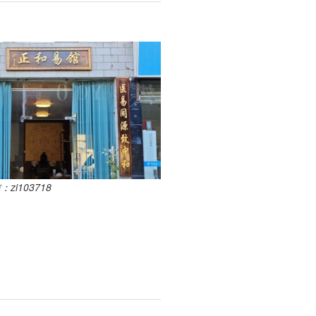
i103718