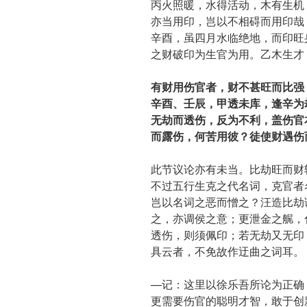
丙火照暖，水得活动，木有生机
亦当用印，岂以不相碍而用印哉
辛酉，虽四月水临绝地，而印旺
之财破印为生官为用。乙木生才
有财用伤官者，财不甚旺而比强
辛酉、壬辰，甲透未库，逢辛为
无劫而透伤，反为不利，盖伤官
而露伤，何苦用彼？徒使财遇伤
此节议论亦有未当。比劫旺而财
不过五行生克之代名词，克官者
岂以名词之恶而憎之？汪造比劫
之，亦调侯之意；更泄金之艉，
透伤，则须佩印；若无劫又无印
具云者，不免故作迂曲之词耳。
—记：这里以徐乐吾所论为正确
更需要伤官的聪明才智，敢于创