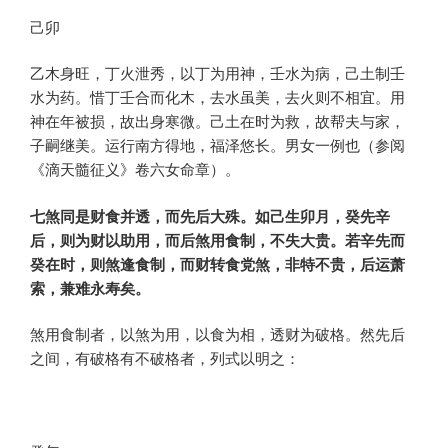
己卯
乙木身旺，丁火泄秀，以丁为用神，壬水为病，己土制壬
水为药。惜丁壬合而化木，去水虽美，去火则不相宜。用
神在年被损，故出身寒微。己土在时为救，故帮夫与家，
子嗣继美。运行南方得地，福泽悠长。男女一例也（参阅
《滴天髓征义》卷六女命章）。
七煞同是财食并透，而先后大殊。如己生卯月，癸先辛
后，则为财以助用，而后煞用食制，不失大贵。若辛先而
癸在时，则煞逢食制，而财转食党煞，非特不贵，后运萧
索，兼难永寿矣。
煞用食制者，以煞为用，以食为相，透财为破格。然先后
之间，有破格有不破格者，列式以明之：