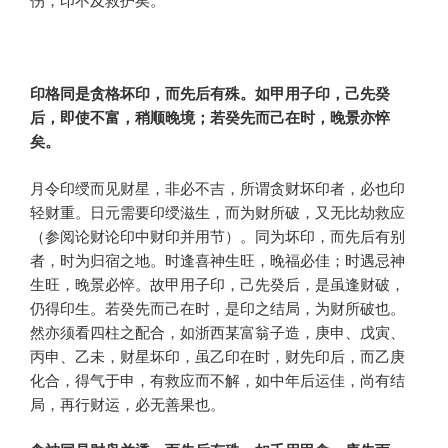
印格同是贪格坏印，而先后有殊。如甲用子印，己先癸
后，即使不富，稍顺晚境；若癸先而己在时，晚景亦悴
矣。
月令印绶而见财星，非必不吉，所谓贪财坏印者，必也印
轻财重。日元需要印绶滋生，而为财所破，又无比劫救应
（参阅论财论印中财印并用节）。同为坏印，而先后有别
者，时为归宿之地。时逢喜神生旺，晚福必佳；时遇忌神
生旺，晚景必悴。故甲用子印，己先癸后，是虽逢财破，
仍得印生。若癸先而己在时，是印之结局，为财所破也。
然亦须看四柱之配合，如浙西某富翁子造，庚申、戊寅、
丙申、乙未，财星坏印，虽乙印在时，财先印后，而乙庚
化合，得气于申，有救应而不解，如中年后运佳，尚有结
局，再行财运，必无善果也。