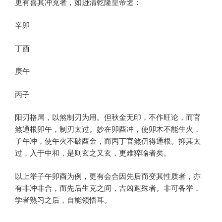
更有喜其冲克者，如逊清乾隆皇帝造：
辛卯
丁酉
庚午
丙子
阳刃格局，以煞制刃为用。但秋金无印，不作旺论，而官
煞通根卯午，制刃太过。妙在卯酉冲，使卯木不能生火，
子午冲，使午火不破酉金，而丙丁官煞仍得通根。抑其太
过，入于中和，是则玄之又玄，更难猝喻者矣。
以上举子午卯酉为例，更有会合因先后而变其性质者，亦
有非冲非合，而先后生克之间，吉凶迴殊者。非可备举，
学者熟习之后，自能领悟耳。