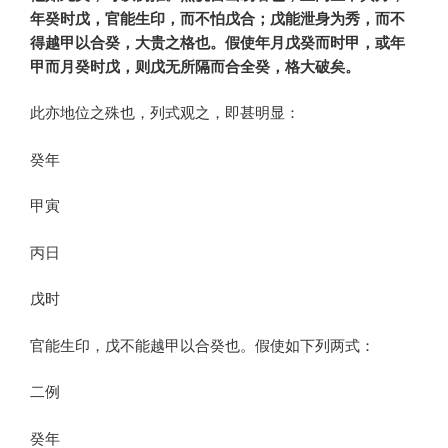
年癸时戊，官能生印，而不怕戊合；戊能泄身为秀，而不
得越甲以合癸，大贵之格也。假使年月戊癸而时甲，或年
甲而月癸时戊，则戊无所隔而合全癸，格大破矣。
此亦地位之殊也，列式观之，即甚明显：
癸年
甲寅
丙日
戊时
官能生印，戊不能越甲以合癸也。假使如下列两式：
二例
癸年