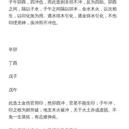
子午卯酉，四冲也，而此造则非但不冲，反为四助。卯酉
之间，隔以子水，子午之间隔以卯木，金水木火，以次相
生，以印化煞为用。遇水得木引化，遇金得水引化，不伤
印绶用神，虽冲而不冲也。
辛卯
丁酉
戊子
戊午
此造土金伤官用印，然卯酉冲，官星不能生印；子午冲，
印之根为财所破；地支木火被冲，天干火土亦成虚脱。不
免一生落拓，有志难伸矣。