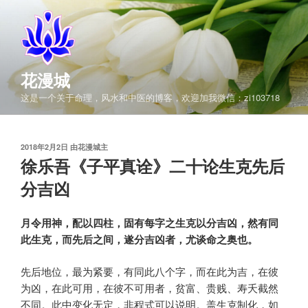
跳
至
内
容
花漫城
这是一个关于命理，风水和中医的博客，欢迎加我微信：zi103718
发
2018年2月2日
由
花漫城主
布
徐乐吾《子平真诠》二十论生克先后
于
分吉凶
月令用神，配以四柱，固有每字之生克以分吉凶，然有同
此生克，而先后之间，遂分吉凶者，尤谈命之奥也。
先后地位，最为紧要，有同此八个字，而在此为吉，在彼
为凶，在此可用，在彼不可用者，贫富、贵贱、寿夭截然
不同。此中变化无定，非程式可以说明。盖生克制化，如