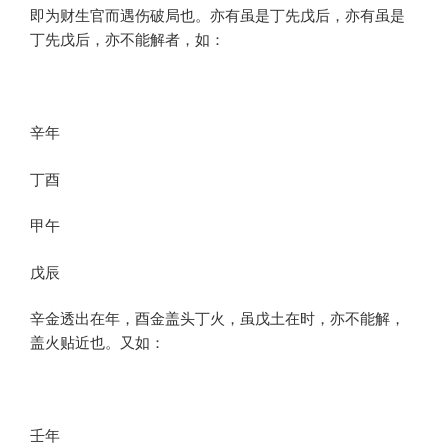
即为财生官而遇伤破局也。亦有虽是丁先戊后，亦有虽是
丁先戊后，亦不能解者，如：
辛年
丁酉
甲午
戊辰
辛金透出在年，酉金盖头丁火，虽戊土在时，亦不能解，
盖火贴近也。又如：
壬年