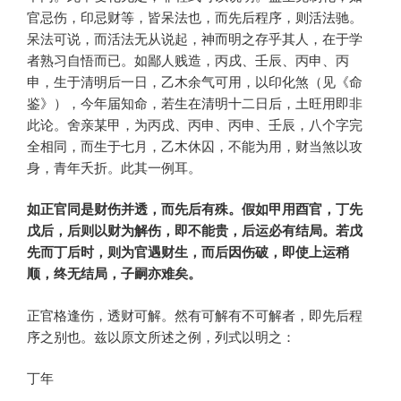
官忌伤，印忌财等，皆呆法也，而先后程序，则活法驰。
呆法可说，而活法无从说起，神而明之存乎其人，在于学
者熟习自悟而已。如鄙人贱造，丙戌、壬辰、丙申、丙
申，生于清明后一日，乙木余气可用，以印化煞（见《命
鉴》），今年届知命，若生在清明十二日后，土旺用即非
此论。舍亲某甲，为丙戌、丙申、丙申、壬辰，八个字完
全相同，而生于七月，乙木休囚，不能为用，财当煞以攻
身，青年夭折。此其一例耳。
如正官同是财伤并透，而先后有殊。假如甲用酉官，丁先
戊后，后则以财为解伤，即不能贵，后运必有结局。若戊
先而丁后时，则为官遇财生，而后因伤破，即使上运稍
顺，终无结局，子嗣亦难矣。
正官格逢伤，透财可解。然有可解有不可解者，即先后程
序之别也。兹以原文所述之例，列式以明之：
丁年