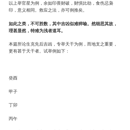
以上举官星为例，余如印畏财破，财惧比劫，食伤忌枭
印，意义相同。救应之法，亦可例推矣。
如此之类，不可胜数，其中吉凶似难猝喻。然细思其故，
理甚显然，特难为浅者道耳。
本篇所论生克先后吉凶，专举天干为例，而地支之重要，
更有甚于天干者。试举例如下：
癸酉
甲子
丁卯
丙午