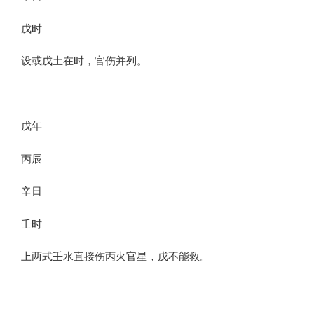
戊时
设或
戊土
在时，官伤并列。
戊年
丙辰
辛日
壬时
上两式壬水直接伤丙火官星，戊不能救。