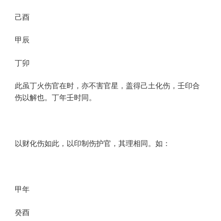
己酉
甲辰
丁卯
此虽丁火伤官在时，亦不害官星，盖得己土化伤，壬印合
伤以解也。丁年壬时同。
以财化伤如此，以印制伤护官，其理相同。如：
甲年
癸酉