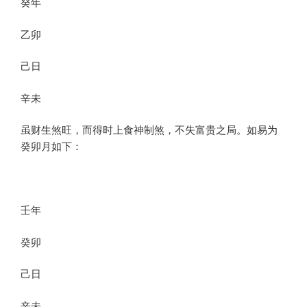
癸年
乙卯
己日
辛未
虽财生煞旺，而得时上食神制煞，不失富贵之局。如易为
癸卯月如下：
壬年
癸卯
己日
辛未