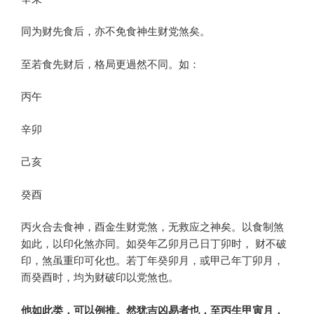
同为财先食后，亦不免食神生财党煞矣。
至若食先财后，格局更過然不同。如：
丙午
辛卯
己亥
癸酉
丙火合去食神，酉金生财党煞，无救应之神矣。以食制煞
如此，以印化煞亦同。如癸年乙卯月己日丁卯时， 财不破
印，煞虽重印可化也。若丁年癸卯月，或甲己年丁卯月，
而癸酉时，均为财破印以党煞也。
他如此类，可以例推。然犹吉凶易者也，至丙生甲寅月，