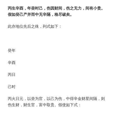
丙生辛酉，年癸时己，伤因财间，伤之无力，间有小贵。
假如癸己产并而中无辛隔，格尽破矣。
此亦地位先后之殊，列式如下：
癸年
辛酉
丙日
己时
丙火日元，以癸为官，以己为伤，中得辛金财星间隔，则
伤生财，财生官，富中取贵。假使如下式：