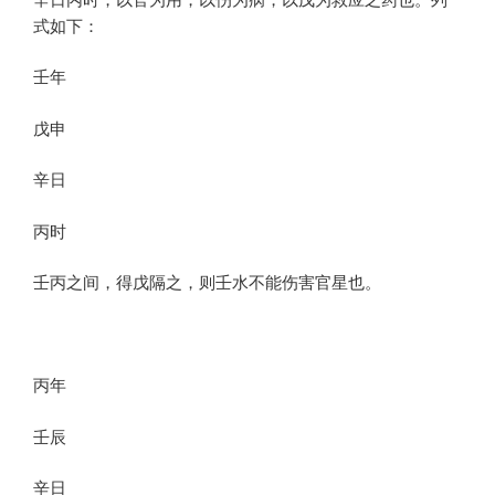
式如下：
壬年
戊申
辛日
丙时
壬丙之间，得戊隔之，则壬水不能伤害官星也。
丙年
壬辰
辛日