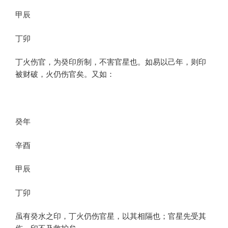
甲辰
丁卯
丁火伤官，为癸印所制，不害官星也。如易以己年，则印
被财破，火仍伤官矣。又如：
癸年
辛酉
甲辰
丁卯
虽有癸水之印，丁火仍伤官星，以其相隔也；官星先受其
伤，印不及救护矣。