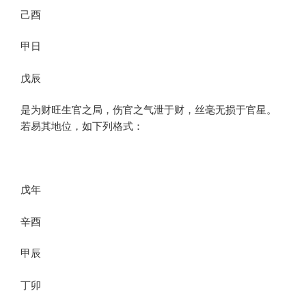
己酉
甲日
戊辰
是为财旺生官之局，伤官之气泄于财，丝毫无损于官星。
若易其地位，如下列格式：
戊年
辛酉
甲辰
丁卯