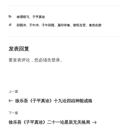
分
命理研习
、
子平真诠
类
标
卯酉冲
、
子午冲
、
子午卯酉
、
枭印夺食
、
财旺生官
、
食伤生财
签
发表回复
要发表评论，您必须先
登录
。
文
上
上一篇
章
一
徐乐吾《子平真诠》十九论四凶神能成格
导
篇
航
文
下
下一篇
章
一
徐乐吾《子平真诠》二十一论星辰无关格局
篇