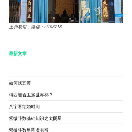
正和易馆，微信：zi103718
最新文章
如何找五黄
梅西能否卫冕世界杯？
八字看结婚时间
紫微斗数基础知识之太阴星
紫微斗数星曜虚实辩