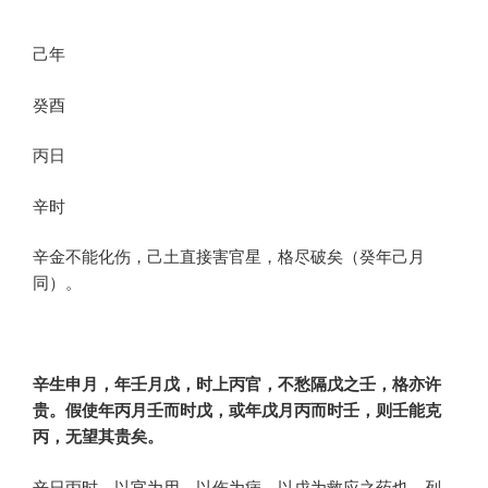
己年
癸酉
丙日
辛时
辛金不能化伤，己土直接害官星，格尽破矣（癸年己月
同）。
辛生申月，年壬月戊，时上丙官，不愁隔戊之壬，格亦许
贵。假使年丙月壬而时戊，或年戊月丙而时壬，则壬能克
丙，无望其贵矣。
辛日丙时，以官为用，以伤为病，以戊为救应之药也。列