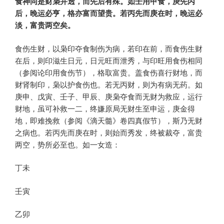
食神同是财枭并透，而先后有殊。如壬用甲食，庚先丙
后，晚运必亨，格亦富而望贵。若丙先而庚在时，晚运必
淡，富贵两空矣。
食伤生财，以枭印夺食制伤为病，若印在前，而食伤生财
在后，则印滋生日元，日元旺而泄秀，与印旺用食伤相同
（参阅论印用食伤节），格取富贵。盖食伤喜行财地，而
财肾制印，枭以护食伤也。若无丙财，则为有病无药。如
庚申、戊寅、壬子、甲辰、庚枭夺食而无财为救应，运行
财地，虽可补救一二，终嫌原局无财生至申运，庚金得
地，即难挽救（参阅《滴天髓》卷四真假节），斯乃无财
之病也。若丙先而庚在时，则始而秀发，终被裁夺，富贵
两空，势所必至也。如一女造：
丁未
壬寅
乙卯