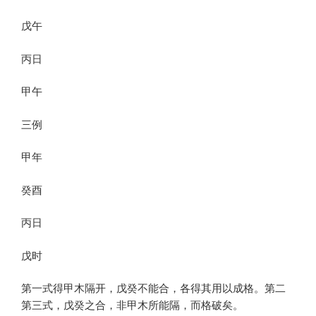
戊午
丙日
甲午
三例
甲年
癸酉
丙日
戊时
第一式得甲木隔开，戊癸不能合，各得其用以成格。第二
第三式，戊癸之合，非甲木所能隔，而格破矣。