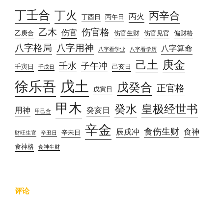
丁壬合
丁火
丙辛合
丙火
丁酉日
丙午日
乙木
伤官格
伤官
乙庚合
伤官生财
伤官见官
偏财格
八字格局
八字用神
八字算命
八字看学业
八字看学历
己土
庚金
壬水
子午冲
壬寅日
己亥日
壬戌日
戊土
徐乐吾
戊癸合
正官格
戊寅日
甲木
癸水
皇极经世书
用神
癸亥日
甲己合
辛金
食伤生财
辰戌冲
食神
辛未日
财旺生官
辛丑日
食神格
食神生财
评论