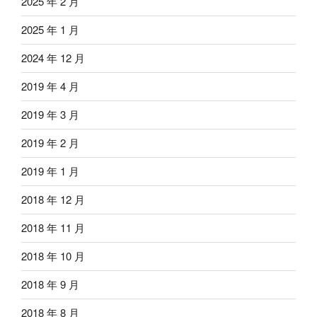
2025 年 2 月
2025 年 1 月
2024 年 12 月
2019 年 4 月
2019 年 3 月
2019 年 2 月
2019 年 1 月
2018 年 12 月
2018 年 11 月
2018 年 10 月
2018 年 9 月
2018 年 8 月