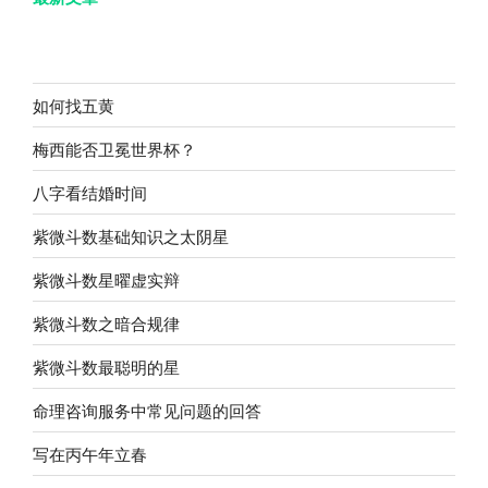
如何找五黄
梅西能否卫冕世界杯？
八字看结婚时间
紫微斗数基础知识之太阴星
紫微斗数星曜虚实辩
紫微斗数之暗合规律
紫微斗数最聪明的星
命理咨询服务中常见问题的回答
写在丙午年立春