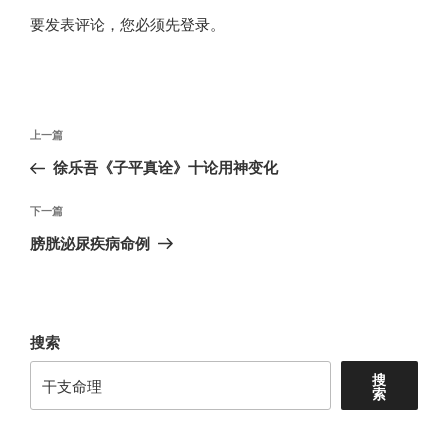
要发表评论，您必须先
登录
。
文
上
上一篇
章
一
徐乐吾《子平真诠》十论用神变化
导
篇
航
文
下
下一篇
章
一
膀胱泌尿疾病命例
篇
文
章
搜索
搜
索