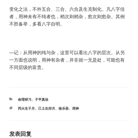
变化之法，不外五合、三合、六合及生克制化。凡八字佳
者，用神未有不纯者也，稍次则稍杂，愈次则愈杂。其例
不胜备举，多看八字自明。
—记：从用神的纯与杂，这里可以看出八字的层次。从另
一方面也说明，用神有杂者，并非就一无是处，可能也有
不同层级的富贵。
分
命理研习
、
子平真诠
类
标
丙火生子月
、
己土生卯月
、
徐乐吾
、
用神
签
发表回复