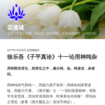
跳
至
内
容
花漫城
这是一个关于命理，风水和中医的博客，欢迎加我微信：zi103718
发
2017年12月20日
由
花漫城主
布
徐乐吾《子平真诠》十一论用神纯杂
于
用神既有变化，则变化之中，遂分纯、杂。纯者吉，杂者
凶。
用神纯则气势纯一，而能力易于发挥；用神杂则牵掣多
端，而能力不显。《滴天髓》云：“一清到底显精神，管取
平生富贵真，澄浊求清清得净，时来寒谷亦回春”，即纯杂
之谓也（参看《滴天髓征义》清浊节例证）。