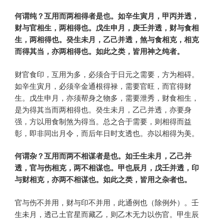
何谓纯？互用而两相得者是也。如辛生寅月，甲丙并透，
财与官相生，两相得也。戊生申月，庚壬并透，财与食相
生，两相得也。癸生未月，乙己并透，煞与食相克，相克
而得其当，亦两相得也。如此之类，皆用神之纯者。
财官食印，互用为多，必须合于日元之需要，方为相碍。
如辛生寅月，必须辛金通根得禄，需要官旺，而官得财
生。戊生申月，亦须帮身之物多，需要泄秀，财食相生，
是为得其当而两相得也。癸生未月，乙己并透，亦要身
强，方以用食制煞为得当。总之合于需要，则相得而益
彰，即非同出月令，而后年日时支透也。亦以相得为美。
何谓杂？互用而两不相谋者是也。如壬生未月，乙己并
透，官与伤相克，两不相谋也。甲也辰月，戊壬并透，印
与财相克，亦两不相谋也。如此之类，皆用之杂者也。
官与伤不并用，财与印不并用，此通例也（除例外）。壬
生未月，透己土官星而藏乙，则乙木无力以伤官。甲生辰