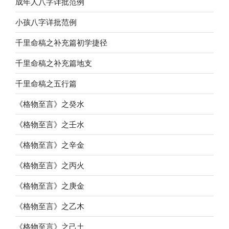
成年人八字详批范例
小孩八字详批范例
千里命稿之补充篇初学捷径
千里命稿之补充篇地支
千里命稿之五行篇
《格物至言》之癸水
《格物至言》之壬水
《格物至言》之辛金
《格物至言》之丙火
《格物至言》之庚金
《格物至言》之乙木
《格物至言》之己土