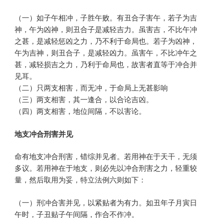
（一）如子午相冲，子胜午败。有丑合子害午，若子为吉
神，午为凶神，则丑合子是减轻吉力。虽害吉，不比午冲
之甚，是减轻惩凶之力，乃不利于命局也。若子为凶神，
午为吉神，则丑合子，是减轻凶力。虽害午，不比冲午之
甚，减轻损吉之力，乃利于命局也，故害者直等于冲合并
见耳。
（二）只两支相害，而无冲，于命局上无甚影响
（三）两支相害，其一逢合，以合论吉凶。
（四）两支相害，地位间隔，不以害论。
地支冲合刑害并见
命有地支冲合刑害，错综并见者。若用神在于天干，无须
多议。若用神在于地支，则必先以冲合刑害之力，轻重较
量，然后取用为妥，特立法例六则如下：
（一）刑冲合害并见，以紧贴者为有力。如丑年子月寅日
午时，子丑贴子午间隔，作合不作冲。