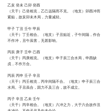
乙亥 癸未 己卯 癸酉
（天干）己癸相克，乙己远隔而不克。（地支）卯酉冲而
紧贴，故亥卯未木局，力量减轻。
甲子 丁丑 壬午 甲辰
（天干）丁壬相合。（地支）子丑贴近，子午间隔，作合
不作冲，丑午虽害，无甚影响。
丙辰 庚子 壬申 己酉
（天干）丙庚相克。（地支）申子辰三合水局，申酉缺
戌，不作方合。
丙辰 丙申 壬子 辛丑
（天干）丙壬相克，丙辛间隔不合。（地支）申子辰三合
水局。子丑虽合，因力不及三合，故不成立。
丙子 辛丑 乙未 壬午
（天干）丙辛相合。（地支）六冲之力，大于六合故作丑
未冲论，不作子丑及午未合论。