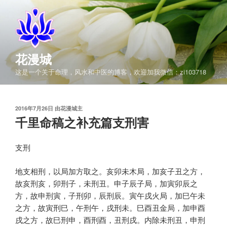
跳
至
内
容
花漫城
这是一个关于命理，风水和中医的博客，欢迎加我微信：zi103718
发
2016年7月26日
由
花漫城主
布
千里命稿之补充篇支刑害
于
支刑
地支相刑，以局加方取之。亥卯未木局，加亥子丑之方，
故亥刑亥，卯刑子，未刑丑。申子辰子局，加寅卯辰之
方，故申刑寅，子刑卯，辰刑辰。寅午戌火局，加巳午未
之方，故寅刑巳，午刑午，戌刑未。巳酉丑金局，加申酉
戌之方，故巳刑申，酉刑酉，丑刑戌。内除未刑丑，申刑