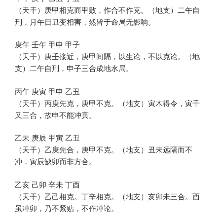
（天干）庚甲相克而甲败，作合不作克。（地支）二午自
刑，月午日丑变相害，然皆于命局无影响。
庚午 壬午 甲申 甲子
（天干）庚壬接近，庚甲间隔，以生论，不以克论。（地
支）二午自刑，申子三合成地水局。
丙午 庚寅 甲申 乙丑
（天干）丙庚先克，庚甲不克。（地支）寅木得令，寅千
又三合，故申不能冲寅。
乙未 庚辰 甲寅 乙丑
（天干）乙庚先合，庚甲不克。（地支）丑未远隔而不
冲，寅辰缺卯而非方合。
乙亥 己卯 辛未 丁酉
（天干）乙己相克。丁辛相克。（地支）亥卯未三合。酉
虽冲卯，乃不紧贴，不作冲论。