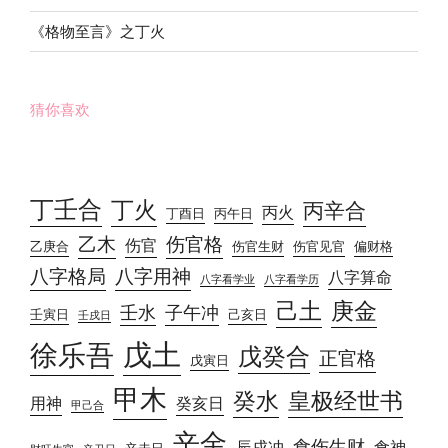
《格物至言》之丁火
猜你喜欢
丁壬合
丁火
丙辛合
丙火
丁酉日
丙午日
乙木
伤官格
伤官
乙庚合
伤官生财
伤官见官
偏财格
八字格局
八字用神
八字算命
八字看学业
八字看学历
己土
庚金
壬水
子午冲
壬寅日
己亥日
壬戌日
戊土
徐乐吾
戊癸合
正官格
戊寅日
甲木
癸水
皇极经世书
用神
癸亥日
甲己合
辛金
食伤生财
辰戌冲
食神
辛未日