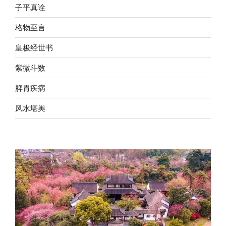
子平真诠
格物至言
皇极经世书
紫微斗数
脾胃疾病
风水堪舆