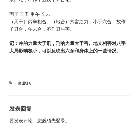
丙子 辛丑 甲午 辛未
（天干）丙辛相合。（地合）六害之力，小于六合，故作
子丑合，午未合，不作丑午害。
记：冲的力量大于刑，刑的力量大于害。地支相害对八字
大局影响极小，可以反映出六亲和身体上的一些情况。
分
命理研习
类
发表回复
要发表评论，您必须先
登录
。