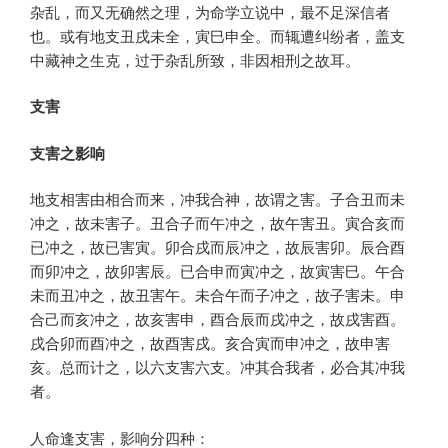
杂乱，而又无确然之理，为命学立说中，最不足深信者
也。或有地支丑戌未全，寅巳申全。而辄遭纠纷者，盖支
中藏神之生克，过于杂乱所致，非因相刑之故耳。
支害
支害之影响
地支相害由相合而来，冲我合神，故谓之害。子合丑而未
冲之，故未害子。丑合子而午冲之，故午害丑。寅合亥而
已冲之，故已害寅。卯合戌而辰冲之，故辰害卯。辰合酉
而卯冲之，故卯害辰。已合申而寅冲之，故寅害巳。午合
未而丑冲之，故丑害午。未合午而子冲之，故子害未。申
合己而亥冲之，故亥害申，酉合辰而戌冲之，故戌害酉。
戌合卯而酉冲之，故酉害戌。亥合寅而申冲之，故申害
亥。总而计之，以六支害六支。冲其合我者，必合其冲我
者。
人命逢支害，影响分四种：