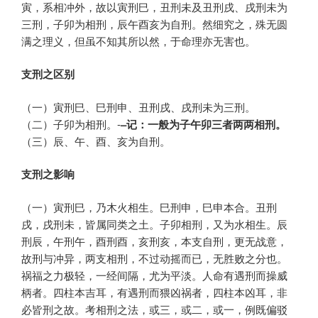
寅，系相冲外，故以寅刑巳，丑刑未及丑刑戌、戌刑未为
三刑，子卯为相刑，辰午酉亥为自刑。然细究之，殊无圆
满之理义，但虽不知其所以然，于命理亦无害也。
支刑之区别
（一）寅刑巳、巳刑申、丑刑戌、戌刑未为三刑。
（二）子卯为相刑。-
–记：一般为子午卯三者两两相刑。
（三）辰、午、酉、亥为自刑。
支刑之影响
（一）寅刑巳，乃木火相生。巳刑申，巳申本合。丑刑
戌，戌刑未，皆属同类之土。子卯相刑，又为水相生。辰
刑辰，午刑午，酉刑酉，亥刑亥，本支自刑，更无战意，
故刑与冲异，两支相刑，不过动摇而已，无胜败之分也。
祸福之力极轻，一经间隔，尤为平淡。人命有遇刑而操威
柄者。四柱本吉耳，有遇刑而猥凶祸者，四柱本凶耳，非
必皆刑之故。考相刑之法，或三，或二，或一，例既偏驳