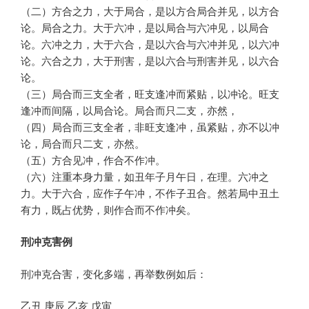
（二）方合之力，大于局合，是以方合局合并见，以方合
论。局合之力。大于六冲，是以局合与六冲见，以局合
论。六冲之力，大于六合，是以六合与六冲并见，以六冲
论。六合之力，大于刑害，是以六合与刑害并见，以六合
论。
（三）局合而三支全者，旺支逢冲而紧贴，以冲论。旺支
逢冲而间隔，以局合论。局合而只二支，亦然，
（四）局合而三支全者，非旺支逢冲，虽紧贴，亦不以冲
论，局合而只二支，亦然。
（五）方合见冲，作合不作冲。
（六）注重本身力量，如丑年子月午日，在理。六冲之
力。大于六合，应作子午冲，不作子丑合。然若局中丑土
有力，既占优势，则作合而不作冲矣。
刑冲克害例
刑冲克合害，变化多端，再举数例如后：
乙丑 庚辰 乙亥 戊寅