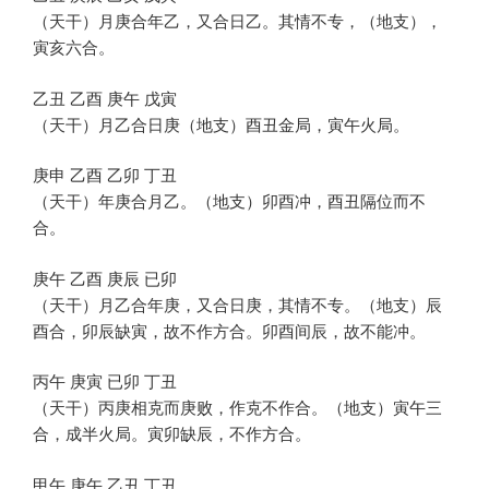
（天干）月庚合年乙，又合日乙。其情不专，（地支），
寅亥六合。
乙丑 乙酉 庚午 戊寅
（天干）月乙合日庚（地支）酉丑金局，寅午火局。
庚申 乙酉 乙卯 丁丑
（天干）年庚合月乙。（地支）卯酉冲，酉丑隔位而不
合。
庚午 乙酉 庚辰 已卯
（天干）月乙合年庚，又合日庚，其情不专。（地支）辰
酉合，卯辰缺寅，故不作方合。卯酉间辰，故不能冲。
丙午 庚寅 已卯 丁丑
（天干）丙庚相克而庚败，作克不作合。（地支）寅午三
合，成半火局。寅卯缺辰，不作方合。
甲午 庚午 乙丑 丁丑