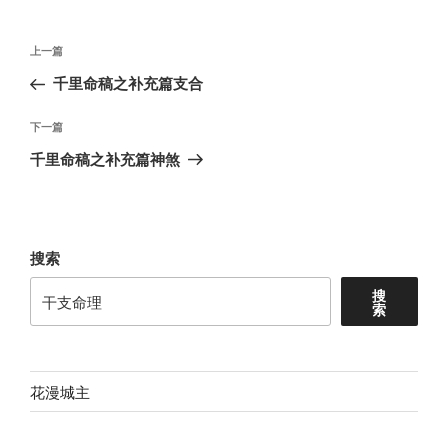
文
上
上一篇
章
一
千里命稿之补充篇支合
导
篇
航
文
下
下一篇
章
一
千里命稿之补充篇神煞
篇
文
章
搜索
搜
索
花漫城主