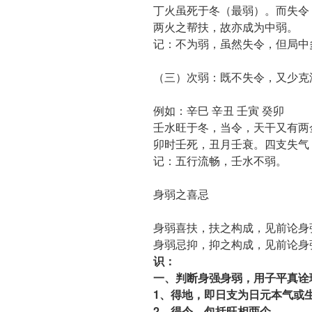
丁火虽死于冬（最弱）。而失令
两火之帮扶，故亦成为中弱。
记：不为弱，虽然失令，但局中
（三）次弱：既不失令，又少克
例如：辛巳 辛丑 壬寅 癸卯
壬水旺于冬，当令，天干又有两
卯时壬死，丑月壬衰。四支失气
记：五行流畅，壬水不弱。
身弱之喜忌
身弱喜扶，扶之构成，见前论身
身弱忌抑，抑之构成，见前论身
识：
一、判断身强身弱，用子平真诠
1、得地，即日支为日元本气或
2、得令，包括旺相两个。