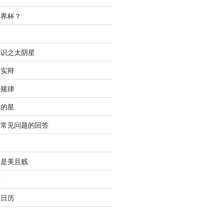
世界杯？
间
知识之太阴星
虚实辩
合规律
明的星
中常见问题的回答
春
只是美且贱
析
识日历