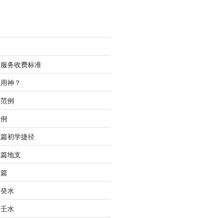
测服务收费标准
喜用神？
批范例
范例
充篇初学捷径
充篇地支
行篇
之癸水
之壬水