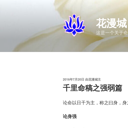
跳
至
内
花漫城
容
这是一个关于命
发
2016年7月20日
由
花漫城主
布
千里命稿之强弱篇
于
论命以日干为主，称之曰身，身
论身强