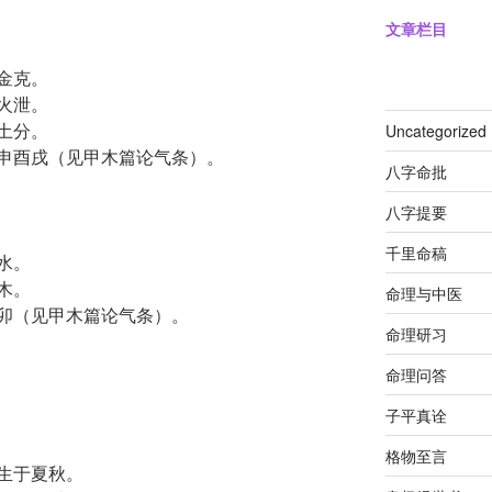
文章栏目
金克。
火泄。
土分。
Uncategorized
申酉戌（见甲木篇论气条）。
八字命批
八字提要
千里命稿
水。
木。
命理与中医
卯（见甲木篇论气条）。
命理研习
命理问答
子平真诠
格物至言
生于夏秋。