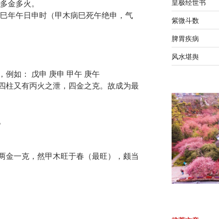
皇极经世书
柱多金多火。
逢巳年午日申时（甲木病巳死午绝申，气
紫微斗数
脾胃疾病
风水堪舆
例如： 戊申 庚申 甲午 庚午
四柱又有丙火之泄，四金之克。故成为最
。
两金一克，然甲木旺于春（最旺），颇当