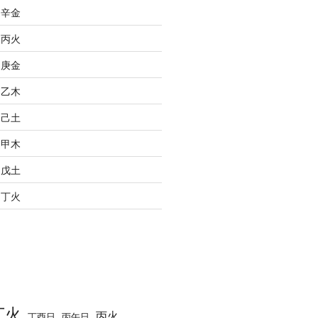
之辛金
之丙火
之庚金
之乙木
之己土
之甲木
之戊土
之丁火
丁火
丙火
丁酉日
丙午日