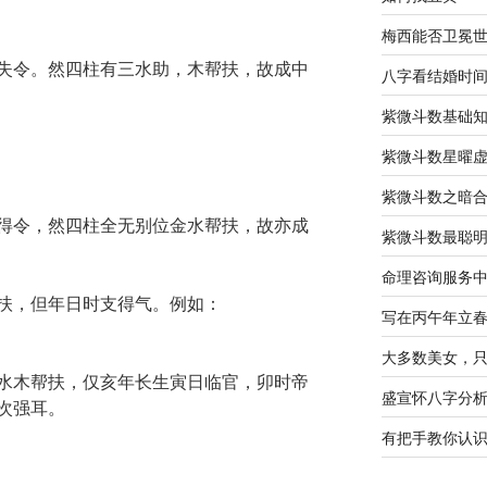
梅西能否卫冕
失令。然四柱有三水助，木帮扶，故成中
八字看结婚时
紫微斗数基础
紫微斗数星曜
紫微斗数之暗
得令，然四柱全无别位金水帮扶，故亦成
紫微斗数最聪
命理咨询服务
扶，但年日时支得气。例如：
写在丙午年立
大多数美女，
水木帮扶，仅亥年长生寅日临官，卯时帝
盛宣怀八字分
次强耳。
有把手教你认