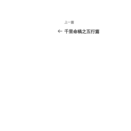
文
上
上一篇
章
一
千里命稿之五行篇
篇
导
文
航
章