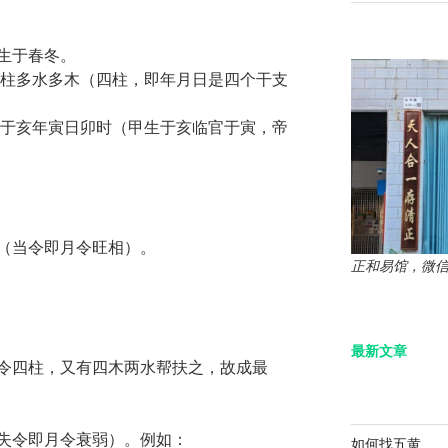
生于春冬。
四柱多水多木（四柱，即年月日是四个干支
生于亥年寅日卯时（甲生于亥临官于寅，帝
（当令即月令旺相）。
正和易馆，微信：z
最新文章
令四柱，又有四木两水帮扶之，故成最
失令即月令衰弱）。例如：
如何找五黄