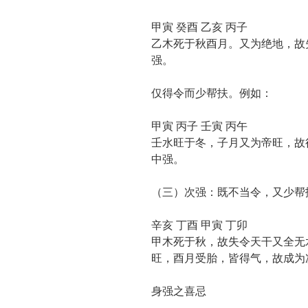
甲寅 癸酉 乙亥 丙子
乙木死于秋酉月。又为绝地，故
强。
仅得令而少帮扶。例如：
甲寅 丙子 壬寅 丙午
壬水旺于冬，子月又为帝旺，故
中强。
（三）次强：既不当令，又少帮
辛亥 丁酉 甲寅 丁卯
甲木死于秋，故失令天干又全无
旺，酉月受胎，皆得气，故成为
身强之喜忌