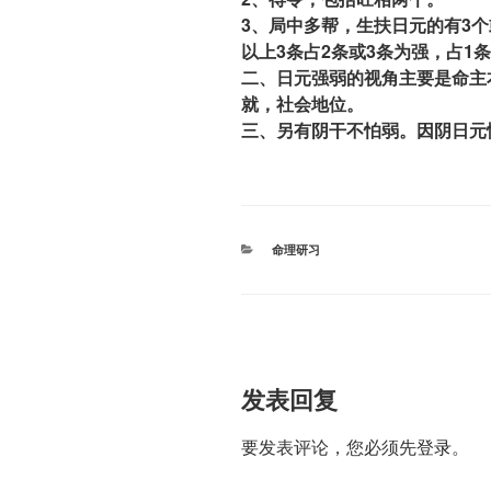
3、局中多帮，生扶日元的有3
以上3条占2条或3条为强，占1
二、日元强弱的视角主要是命主
就，社会地位。
三、另有阴干不怕弱。因阴日元
分
命理研习
类
发表回复
要发表评论，您必须先
登录
。