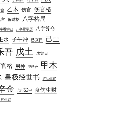
乙木
伤官格
伤官
庚合
八字格局
见官
偏财格
八字算命
字看学业
八字看学历
己土
壬水
子午冲
己亥日
戊土
乐吾
戊寅日
甲木
正官格
用神
甲己合
水
皇极经世书
财旺生官
辛金
食伤生财
辰戌冲
食神生财