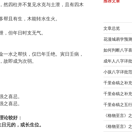
推荐文章
，然四柱并不复见水克与土泄，且有四木
多帮且有生，木能转水生火。
文章总览
泄，但年日时支无气。
花漫城易学预
如何判断八字
金一水之帮扶，仅巳年壬绝。寅日壬病，
，故即成为次弱。
成年人八字详
小孩八字详批
千里命稿之补
千里命稿之补
强之喜忌。
强之喜忌。
千里命稿之五
《格物至言》
理论较好：
生日元的，或长生位。
《格物至言》