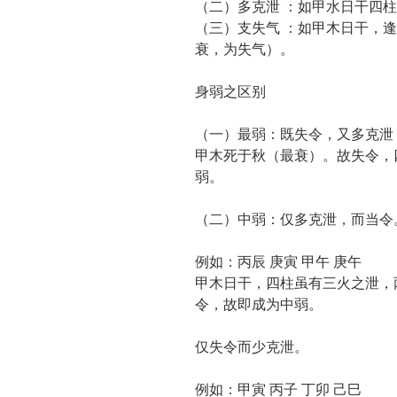
（二）多克泄 ：如甲水日干四
（三）支失气 ：如甲木日干，
衰，为失气）。
身弱之区别
（一）最弱：既失令，又多克泄，
甲木死于秋（最衰）。故失令，
弱。
（二）中弱：仅多克泄，而当令
例如：丙辰 庚寅 甲午 庚午
甲木日干，四柱虽有三火之泄，
令，故即成为中弱。
仅失令而少克泄。
例如：甲寅 丙子 丁卯 己巳