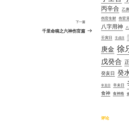
丙辛合
乙
伤官生财
伤官
下
下一篇
八字用神
八
一
千里命稿之六神伤官篇
篇
壬寅日
壬戌日
文
徐
庚金
章
戊癸合
癸
癸亥日
辛未日
辛丑日
食神
食神格
评论